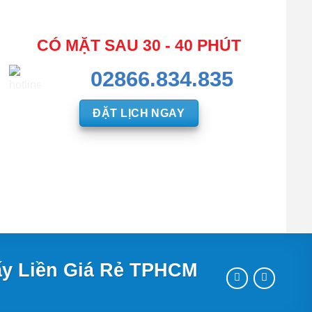
CÓ MẶT SAU 30 - 40 PHÚT
02866.834.835
ĐẶT LỊCH NGAY
ấy Liền Giá Rẻ TPHCM