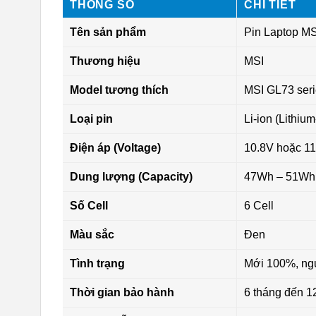
THÔNG SỐ
CHI TIẾT
Tên sản phẩm
Pin Laptop M
Thương hiệu
MSI
Model tương thích
MSI GL73 seri
Loại pin
Li-ion (Lithium
Điện áp (Voltage)
10.8V hoặc 11.
Dung lượng (Capacity)
47Wh – 51Wh 
Số Cell
6 Cell
Màu sắc
Đen
Tình trạng
Mới 100%, ng
Thời gian bảo hành
6 tháng đến 1