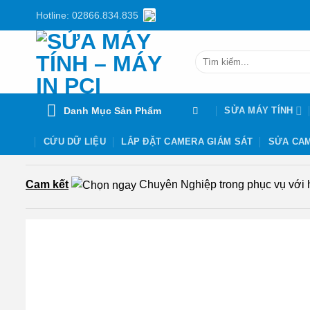
Chuyển
Hotline: 02866.834.835
đến
nội
Tìm
dung
kiếm:
Danh Mục Sản Phẩm
SỬA MÁY TÍNH
CỨU DỮ LIỆU
LẮP ĐẶT CAMERA GIÁM SÁT
SỬA CAM
Cam kết
Chuyên Nghiệp trong phục vụ với hơ