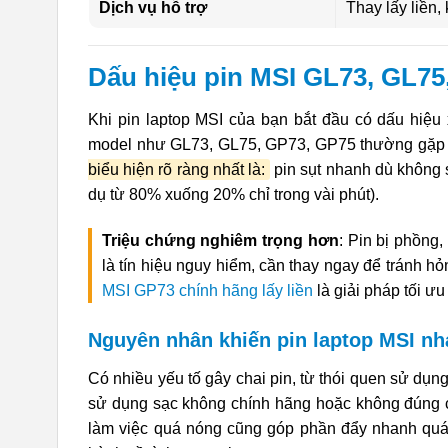
Dịch vụ hỗ trợ
Thay lấy liền,
Dấu hiệu pin MSI GL73, GL75
Khi pin laptop MSI của bạn bắt đầu có dấu hiệu 
model như GL73, GL75, GP73, GP75 thường gặp tì
biểu hiện rõ ràng nhất là:
pin sụt nhanh dù không s
dụ từ 80% xuống 20% chỉ trong vài phút).
Triệu chứng nghiêm trọng hơn
: Pin bị phồng
là tín hiệu nguy hiểm, cần thay ngay để tránh h
MSI GP73 chính hãng lấy liền
là giải pháp tối ư
Nguyên nhân khiến pin laptop MSI n
Có nhiều yếu tố gây chai pin, từ thói quen sử dụ
sử dụng sạc không chính hãng hoặc không đúng c
làm việc quá nóng cũng góp phần đẩy nhanh quá 