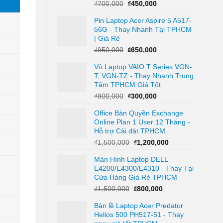
Giá
Giá
₫
700,000
₫
450,000
gốc
hiện
Pin Laptop Acer Aspire 5 A517-
là:
tại
56G - Thay Nhanh Tại TPHCM
₫700,000.
là:
| Giá Rẻ
₫450,000.
Giá
Giá
₫
950,000
₫
650,000
gốc
hiện
Vỏ Laptop VAIO T Series VGN-
là:
tại
T, VGN-TZ - Thay Nhanh Trung
₫950,000.
là:
Tâm TPHCM Giá Tốt
₫650,000.
Giá
Giá
₫
800,000
₫
300,000
gốc
hiện
Office Bản Quyền Exchange
là:
tại
Online Plan 1 User 12 Tháng -
₫800,000.
là:
Hỗ trợ Cài đặt TPHCM
₫300,000.
Giá
Giá
₫
1,500,000
₫
1,200,000
gốc
hiện
Màn Hình Laptop DELL
là:
tại
E4200/E4300/E4310 - Thay Tại
₫1,500,000.
là:
Cửa Hàng Giá Rẻ TPHCM
₫1,200,000.
Giá
Giá
₫
1,500,000
₫
800,000
gốc
hiện
Bản lề Laptop Acer Predator
là:
tại
Helios 500 PH517-51 - Thay
₫1,500,000.
là: