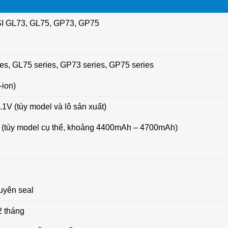
SI GL73, GL75, GP73, GP75
es, GL75 series, GP73 series, GP75 series
-ion)
1V (tùy model và lô sản xuất)
(tùy model cụ thể, khoảng 4400mAh – 4700mAh)
uyên seal
2 tháng