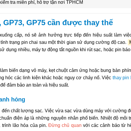
 kiểm tra miễn phí, hỗ trợ tận nơi TPHCM
, GP73, GP75 cần được thay thế
xuống cấp, nó sẽ ảnh hưởng trực tiếp đến hiệu suất làm việ
nh trạng pin chai sau một thời gian sử dụng cường độ cao.
ử dụng nhiều, máy tự động tắt nguồn khi rút sạc, hoặc pin báo 
, làm biến dạng vỏ máy, kẹt chuột cảm ứng hoặc bung bàn phí
ỏng hóc các linh kiện khác hoặc nguy cơ cháy nổ. Việc
thay pin 
u để đảm bảo an toàn và hiệu suất.
hanh hỏng
ng đến chất lượng sạc. Việc vừa sạc vừa dùng máy với cường đ
huẩn điện áp là những nguyên nhân phổ biến. Nhiệt độ môi 
trình lão hóa của pin.
Đừng chủ quan
với các cảnh báo từ h