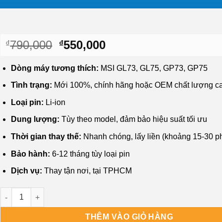
Giá
Giá
790,000
550,000
₫
₫
gốc
hiện
là:
tại
Dòng máy tương thích:
MSI GL73, GL75, GP73, GP75
₫790,000.
là:
Tình trạng:
Mới 100%, chính hãng hoặc OEM chất lượng c
₫550,000.
Loại pin:
Li-ion
Dung lượng:
Tùy theo model, đảm bảo hiệu suất tối ưu
Thời gian thay thế:
Nhanh chóng, lấy liền (khoảng 15-30 ph
Bảo hành:
6-12 tháng tùy loại pin
Dịch vụ:
Thay tận nơi, tại TPHCM
Pin Laptop MSI GL73 GL75 GP73 GP75 - Thay Nhanh Lấy Liền G
THÊM VÀO GIỎ HÀNG