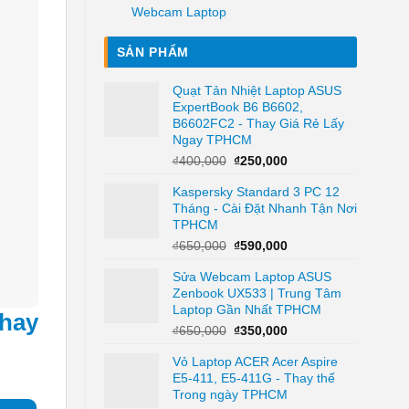
Webcam Laptop
SẢN PHẨM
Quạt Tản Nhiệt Laptop ASUS
ExpertBook B6 B6602,
B6602FC2 - Thay Giá Rẻ Lấy
Ngay TPHCM
Giá
Giá
₫
400,000
₫
250,000
gốc
hiện
Kaspersky Standard 3 PC 12
là:
tại
Tháng - Cài Đặt Nhanh Tận Nơi
₫400,000.
là:
TPHCM
₫250,000.
Giá
Giá
₫
650,000
₫
590,000
gốc
hiện
Sửa Webcam Laptop ASUS
là:
tại
Zenbook UX533 | Trung Tâm
₫650,000.
là:
Laptop Gần Nhất TPHCM
₫590,000.
hay
Giá
Giá
₫
650,000
₫
350,000
gốc
hiện
Vỏ Laptop ACER Acer Aspire
là:
tại
E5-411, E5-411G - Thay thế
₫650,000.
là:
Trong ngày TPHCM
₫350,000.