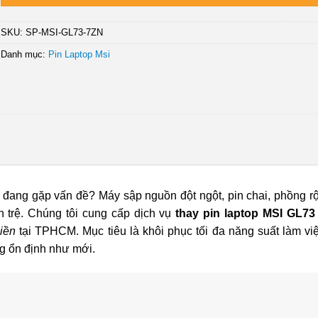
SKU:
SP-MSI-GL73-7ZN
Danh mục:
Pin Laptop Msi
đang gặp vấn đề? Máy sập nguồn đột ngột, pin chai, phồng r
 trệ. Chúng tôi cung cấp dịch vụ
thay pin laptop MSI GL73
liền
tại TPHCM. Mục tiêu là khôi phục tối đa năng suất làm vi
ng ổn định như mới.