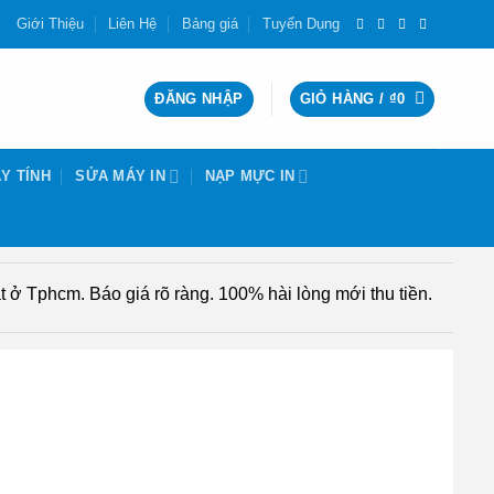
Giới Thiệu
Liên Hệ
Bảng giá
Tuyển Dụng
ĐĂNG NHẬP
GIỎ HÀNG /
₫
0
Y TÍNH
SỬA MÁY IN
NẠP MỰC IN
 ở Tphcm. Báo giá rõ ràng. 100% hài lòng mới thu tiền.