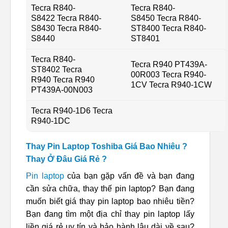
Tecra R840-
Tecra R840-
S8422 Tecra R840-
S8450 Tecra R840-
S8430 Tecra R840-
ST8400 Tecra R840-
S8440
ST8401
Tecra R840-
Tecra R940 PT439A-
ST8402 Tecra
00R003 Tecra R940-
R940 Tecra R940
1CV Tecra R940-1CW
PT439A-00N003
Tecra R940-1D6 Tecra
R940-1DC
Thay Pin Laptop Toshiba Giá Bao Nhiêu ?
Thay Ở Đâu Giá Rẻ ?
Pin laptop
của bạn gặp vấn đề và bạn đang
cần sửa chữa, thay thế pin laptop? Bạn đang
muốn biết giá thay pin laptop bao nhiêu tiền?
Bạn đang tìm một địa chỉ thay pin laptop lấy
liền giá rẻ uy tín và bảo hành lâu dài về sau?