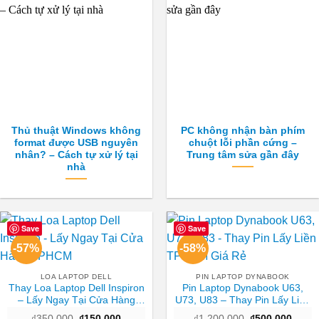
Thủ thuật Windows không
PC không nhận bàn phím
format được USB nguyên
chuột lỗi phần cứng –
nhân? – Cách tự xử lý tại
Trung tâm sửa gần đây
nhà
Save
Save
-57%
-58%
LOA LAPTOP DELL
PIN LAPTOP DYNABOOK
Thay Loa Laptop Dell Inspiron
Pin Laptop Dynabook U63,
– Lấy Ngay Tại Cửa Hàng
U73, U83 – Thay Pin Lấy Liền
TPHCM
TPHCM Giá Rẻ
Giá
Giá
Giá
Giá
₫
350,000
₫
150,000
₫
1,200,000
₫
500,000