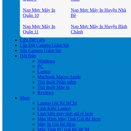
Nạp Mực Máy In
Nạp Mực Máy In Huyện Nhà
Quận 10
Bè
Nạp Mực Máy In
Nạp Mực Máy In Huyện Bình
Quận 11
Chánh
Cứu Dữ Liệu
Lắp Đặt Camera Giám Sát
Sửa Camera Giám Sát
Hỏi Đáp
Windows
PC
Laptop
Macbook Macos Apple
Thủ thuật Phần mềm
Thủ thuật Máy in
Reviews
Shop
Laptop Giá Rẻ HCM
Linh Kiện Laptop
Linh kiện máy tính giá rẻ hcm
Màn Hình Máy Tính Giá Rẻ Hcm
Máy In Giá Rẻ Hcm
Máy Tính PC Giá Rẻ HCM