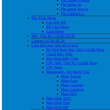
Pin Laptop Fujitsu
Pin laptop hp
Pin laptop lenovo
Pin Laptop LG
Phụ Kiện Mạng
Cáp Kết Nối
Bộ Chia Mạng
Card Mạng
Máy Tính PC Giá Rẻ HCM
Laptop Giá Rẻ HCM
Linh kiện máy tính giá rẻ hcm
Bộ Nhớ Ram Máy Tính Giá Rẻ Hcm
Chuột Máy Tính
Bàn Phím Máy Tính
CPU Máy Tính PC Giá Rẻ Hcm
CPU Intel
Mainboard – Bo Mạch Chủ
Main Asrock
Main Asus
Main Colorful
Main Gigabyte
Main MSI
Màn Hình AOC
Màn Hình Dell
Màn Hình HP