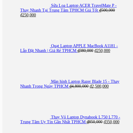
Sửa Loa Laptop ACER TravelMate P -
Thay Nhanh Tại Trung Tâm TPHCM Giá Tốt
₫
500,000
Giá
Giá
₫
250,000
gốc
hiện
là:
tại
₫500,000.
là:
₫250,000.
Quạt Laptop APPLE MacBook A1181 -
Giá
Giá
Lắp Đặt Nhanh | Giá Rẻ TPHCM
₫
380,000
₫
250,000
gốc
hiện
là:
tại
₫380,000.
là:
₫250,000.
Màn hình Laptop Razer Blade 15 - Thay
Giá
Giá
Nhanh Trong Ngày TPHCM
₫
4,800,000
₫
2,500,000
gốc
hiện
là:
tại
₫4,800,000.
là:
₫2,500,000.
Thay Vỏ Laptop Dynabook L750 L770 -
Giá
Giá
Trung Tâm Uy Tín Gần Nhất TPHCM
₫
850,000
₫
350,000
gốc
hiện
là:
tại