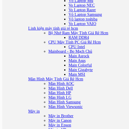
Vỏ Laptop Msi
Vo Laptop NEC
Vo Laptop Razer
Vỏ Laptop Samsung
Vỏ laptop toshiba
Vo Laptop VAIO
Linh kiện máy tính giá rẻ hcm
Bộ Nhớ Ram Máy Tính Giá Rẻ Hcm
RAM DDR4
CPU Máy Tính PC Giá Rẻ Hcm
CPU Intel
Mainboard - Bo Mạch Chủ
Main Asrock
Main Asus
Main Colorful
Main Gigabyte
Main MSI
Màn Hình Máy Tính Giá Rẻ Hcm
Màn Hình AOC
Màn Hình Dell
Màn Hình HP
Màn Hình LG
Màn Hình Samsung
Màn Hình Viewsonic
Máy in
Máy in Brother
Máy in Canon
Máy in Epson