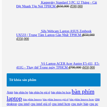
Kaspersky Standard 3 PC 12 Tháng - Cài
Giá
Giá
Đặt Nhanh Tận Nơi TPHCM
₫
650,000
₫
590,000
gốc
hiện
là:
tại
₫650,000.
là:
₫590,000.
Sửa Webcam Laptop ASUS Zenbook
UX533 | Trung Tâm Laptop Gần Nhất TPHCM
₫
650,000
Giá
Giá
₫
350,000
gốc
hiện
là:
tại
₫650,000.
là:
₫350,000.
Vỏ Laptop ACER Acer Aspire E5-411, E5-
Giá
Giá
411G - Thay thế Trong ngày TPHCM
₫
700,000
₫
450,000
gốc
hiện
là:
tại
₫700,000.
là:
Từ khóa sản phẩm
₫450,000
bàn phím
Asus
bàn phím hp
bàn phím hp giá rẻ
bàn phím hp hcm
laptop
cpu
bàn phím lenovo
bàn phím lenovo giá rẻ
bàn phím lenovo hcm
desktop
cpu intel
cpu intel giá rẻ
cpu intel hcm
cpu máy bàn
cpu pc