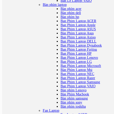
Ban Le Laptop VAIO
Bàn phím laptop
Bàn phím acer
Bàn phím dell
Bàn phím hp
Ban Phim Laptop ACER
Ban Phim Laptop Apple
Ban Phim Laptop ASUS
Bàn Phím Laptop Asus
Ban Phim Laptop Axioo
Ban Phim Laptop DELL
Ban Phim Laptop Dynabook
Ban Phim Laptop Fujitsu
Ban Phim Laptop HP
Ban Phim Laptop Lenovo
Ban Phim Laptop LG
Ban Phim Laptop Microsoft
Bàn Phím Laptop Msi
Ban Phim Laptop NEC
Ban Phim Laptop Razer
Ban Phim Laptop Samsung
Ban Phim Laptop VAIO
Bàn phím Lenovo
Bàn Phím Macbook
Bàn phím samsung
Bàn phím sony
Bàn phím toshiba
Fan Laptop