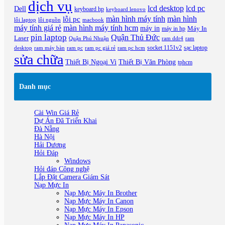
dịch vụ
lcd desktop
lcd pc
Dell
keyboard hp
keyboard lenovo
màn hình máy tính
màn hình
lỗi pc
lỗi laptop
lỗi nguồn
macbook
máy tính giá rẻ
màn hình máy tính hcm
máy in
Máy In
máy in hp
pin laptop
Quận Thủ Đức
Laser
Quận Phú Nhuận
ram ddr4
ram
socket 1151v2
sạc laptop
ram pc
desktop
ram máy bàn
ram pc giá rẻ
ram pc hcm
sửa chữa
Thiết Bị Văn Phòng
Thiết Bị Ngoại Vi
tphcm
Danh mục
Cài Win Giá Rẻ
Dự Án Đã Triển Khai
Đà Nẵng
Hà Nội
Hải Dương
Hỏi Đáp
Windows
Hỏi đáp Công nghệ
Lắp Đặt Camera Giám Sát
Nạp Mực In
Nạp Mực Máy In Brother
Nạp Mực Máy In Canon
Nạp Mực Máy In Epson
Nạp Mực Máy In HP