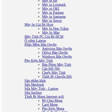
Máy in HP
Máy in Lexmark
Máy in OKI
Máy in Pantum
Máy in Samsung
Máy in Xerox
Máy In Giá Rẻ Hcm
Máy In Đen Trắng
Máy In Màu
Máy Tính PC Giá Rẻ HCM
Ổ cứng Laptop
Phần Mềm Bản Quyền
Antivirus Bản Quyền
Office Bản Quyền
Windows Bản Quyền
Phụ Kiện Máy Tính
Bàn Phím Máy Tính
Cáp Kết Nối
Chuột Máy Tính
Thiết Bị Chuyển Đổi
Sản phẩm khác
Sửa Macbook
Sửa Máy Tính - Laptop
Sửa Surface
Thiết Bị Mạng Internet wifi
Bộ Chia Mạng
Card Mạng
Phụ Kiện Mạng