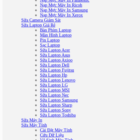
Nạp Mực Máy In Panasonic
Nạp Mực Máy In Ricoh
Nạp Mực Máy In Samsung
Nạp Mực Máy In Xerox
Sửa Camera Giám Sát
Sửa Laptop Giá Rẻ
Bàn Phím Laptop
Màn Hình Laptop
Pin Laptop
Sạc Laptop
Sửa Laptop Acer
Sửa Laptop Asus
Sửa Laptop Axioo
Sửa Laptop Dell
Sửa Laptop Fujitsu
Sửa Laptop Hp
Sửa Laptop Lenovo
Sửa Laptop LG
Sửa Laptop MSI
Sửa Laptop Nec
Sửa Laptop Samsung
Sửa Laptop Sharp
Sửa Laptop Sony
Sửa Laptop Toshiba
Sửa Máy In
Sửa Máy Tính
Cài Đặt Máy Tính
Cứu Dữ Liệu