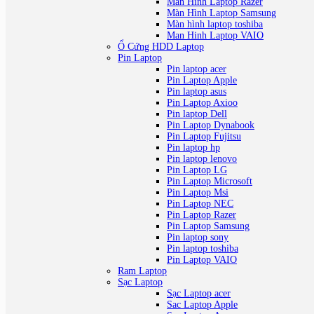
Man Hinh Laptop Razer
Màn Hình Laptop Samsung
Màn hình laptop toshiba
Man Hinh Laptop VAIO
Ổ Cứng HDD Laptop
Pin Laptop
Pin laptop acer
Pin Laptop Apple
Pin laptop asus
Pin Laptop Axioo
Pin laptop Dell
Pin Laptop Dynabook
Pin Laptop Fujitsu
Pin laptop hp
Pin laptop lenovo
Pin Laptop LG
Pin Laptop Microsoft
Pin Laptop Msi
Pin Laptop NEC
Pin Laptop Razer
Pin Laptop Samsung
Pin laptop sony
Pin laptop toshiba
Pin Laptop VAIO
Ram Laptop
Sạc Laptop
Sạc Laptop acer
Sac Laptop Apple