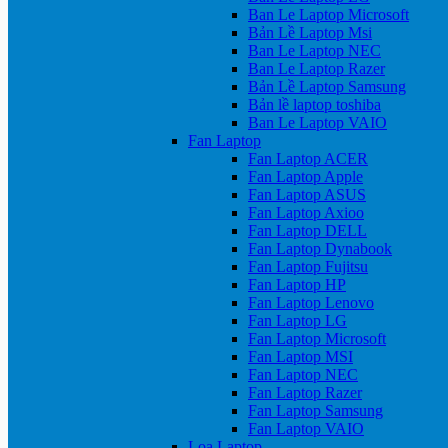
Ban Le Laptop Microsoft
Bản Lề Laptop Msi
Ban Le Laptop NEC
Ban Le Laptop Razer
Bản Lề Laptop Samsung
Bản lề laptop toshiba
Ban Le Laptop VAIO
Fan Laptop
Fan Laptop ACER
Fan Laptop Apple
Fan Laptop ASUS
Fan Laptop Axioo
Fan Laptop DELL
Fan Laptop Dynabook
Fan Laptop Fujitsu
Fan Laptop HP
Fan Laptop Lenovo
Fan Laptop LG
Fan Laptop Microsoft
Fan Laptop MSI
Fan Laptop NEC
Fan Laptop Razer
Fan Laptop Samsung
Fan Laptop VAIO
Loa Laptop