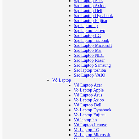
Sạc Laptop Asus
Sac Laptop Axioo
Sạc Laptop Dell
Sac Laptop Dynabook
Sac Laptop Fujitsu
Sạc laptop hp
Sạc laptop lenovo
Sac Laptop LG
Sạc laptop macbook
Sac Laptop Microsoft
Sạc Laptop Msi
Sac Laptop NEC
Sac Laptop Razer
Sạc Laptop Samsung
Sạc laptop toshiba
Sac Laptop VAIO
Vỏ Laptop
Vỏ Laptop Acer
Vo Laptop Apple
Vỏ Laptop Asus
Vo Laptop Axioo
Vỏ Laptop Dell
Vo Laptop Dynabook
Vo Laptop Fujitsu
Vỏ laptop hp
Vỏ Laptop Lenovo
Vo Laptop LG
Vo Laptop Microsoft