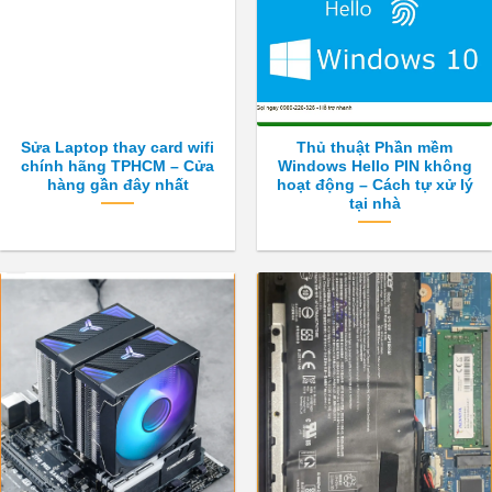
Sửa Laptop thay card wifi
Thủ thuật Phần mềm
chính hãng TPHCM – Cửa
Windows Hello PIN không
hàng gần đây nhất
hoạt động – Cách tự xử lý
tại nhà