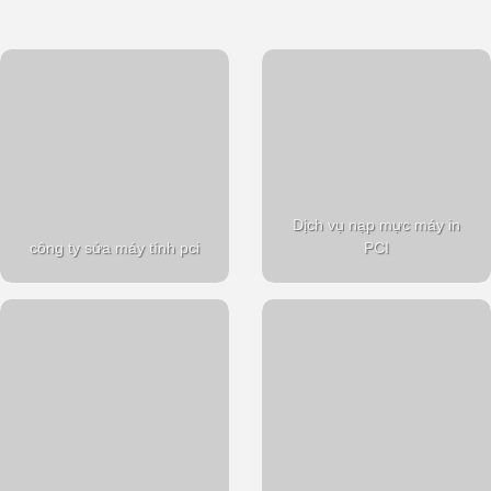
Dịch vụ nạp mực máy in
công ty sửa máy tính pci
PCI