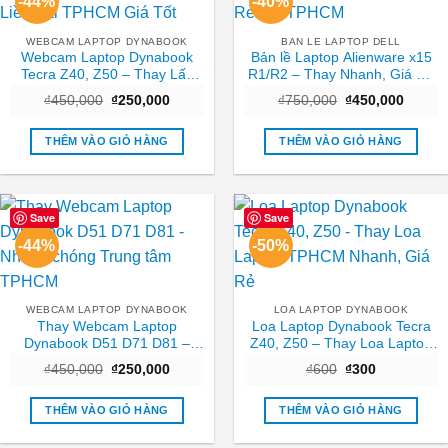
-44%
-40%
WEBCAM LAPTOP DYNABOOK
BAN LE LAPTOP DELL
Webcam Laptop Dynabook
Bản lề Laptop Alienware x15
Tecra Z40, Z50 – Thay Lấy
R1/R2 – Thay Nhanh, Giá Rẻ
Liền Tại TPHCM Giá Tốt
Tại TPHCM
Giá
Giá
Giá
Giá
₫
450,000
₫
250,000
₫
750,000
₫
450,000
gốc
hiện
gốc
hiện
là:
tại
là:
tại
₫450,000.
là:
₫750,000.
là:
THÊM VÀO GIỎ HÀNG
THÊM VÀO GIỎ HÀNG
₫250,000.
₫450,0
Save
Save
-44%
-50%
WEBCAM LAPTOP DYNABOOK
LOA LAPTOP DYNABOOK
Thay Webcam Laptop
Loa Laptop Dynabook Tecra
Dynabook D51 D71 D81 –
Z40, Z50 – Thay Loa Laptop
Nhanh chóng Trung tâm
TPHCM Nhanh, Giá Rẻ
Giá
Giá
Giá
Giá
₫
450,000
₫
250,000
₫
600
₫
300
TPHCM
gốc
hiện
gốc
hiện
là:
tại
là:
tại
₫450,000.
là:
₫600.
là:
THÊM VÀO GIỎ HÀNG
THÊM VÀO GIỎ HÀNG
₫250,000.
₫300.