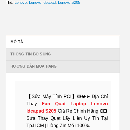
Thẻ:
Lenovo
,
Lenovo Ideapad
,
Lenovo S205
MÔ TẢ
THÔNG TIN BỔ SUNG
HƯỚNG DẪN MUA HÀNG
【Sửa Máy Tính PCI】❎❤️➤ Địa Chỉ
Thay
Fan Quạt Laptop Lenovo
Ideapad S205
Giá Rẻ Chính Hãng ❎❎
Sửa Thay Quạt Lấy Liền Uy TÍn Tại
Tp.HCM | Hàng Zin Mới 100%.