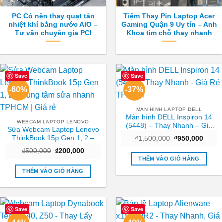
PC Có nên thay quạt tản
Tiệm Thay Pin Laptop Acer
nhiệt khí bằng nước AIO –
Gaming Quận 9 Uy tín – Anh
Tư vấn chuyên gia PCI
Khoa tìm chỗ thay nhanh
Save
Save
-60%
-37%
MÀN HÌNH LAPTOP DELL
Màn hình DELL Inspiron 14
WEBCAM LAPTOP LENOVO
(5448) – Thay Nhanh – Giá
Sửa Webcam Laptop Lenovo
Rẻ TPHCM
ThinkBook 15p Gen 1, 2 –
Giá
Giá
₫
1,500,000
₫
950,000
gốc
hiện
Trung tâm sửa nhanh TPHCM
Giá
Giá
₫
500,000
₫
200,000
là:
tại
| Giá rẻ
gốc
hiện
₫1,500,000.
là:
THÊM VÀO GIỎ HÀNG
là:
tại
₫950,
₫500,000.
là:
THÊM VÀO GIỎ HÀNG
₫200,000.
Save
Save