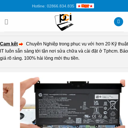
Chuyển
Hotline: 02866.834.835
đến
nội
dung
Cam kết
Chuyên Nghiệp trong phục vụ với hơn 20 Kỹ thuậ
IT luôn sẵn sàng tới tận nơi sửa chữa và cài đặt ở Tphcm. Báo
giá rõ ràng. 100% hài lòng mới thu tiền.