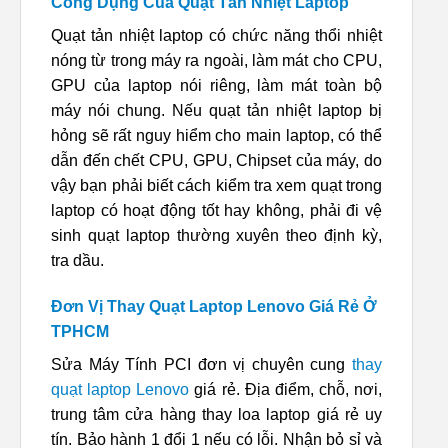
Công Dụng Của Quạt Tản Nhiệt Laptop
Quạt tản nhiệt laptop có chức năng thổi nhiệt
nóng từ trong máy ra ngoài, làm mát cho CPU,
GPU của laptop nói riêng, làm mát toàn bộ
máy nói chung. Nếu quạt tản nhiệt laptop bị
hỏng sẽ rất nguy hiểm cho main laptop, có thể
dẫn đến chết CPU, GPU, Chipset của máy, do
vậy bạn phải biết cách kiểm tra xem quạt trong
laptop có hoạt động tốt hay không, phải đi vệ
sinh quạt laptop thường xuyên theo định kỳ,
tra dầu.
Đơn Vị Thay Quạt Laptop Lenovo Giá Rẻ Ở
TPHCM
Sửa Máy Tính PCI đơn vị chuyên cung
thay
quạt laptop Lenovo
giá rẻ. Địa điểm, chỗ, nơi,
trung tâm cửa hàng thay loa laptop giá rẻ uy
tín. Bảo hành 1 đổi 1 nếu có lỗi. Nhận bỏ sỉ và