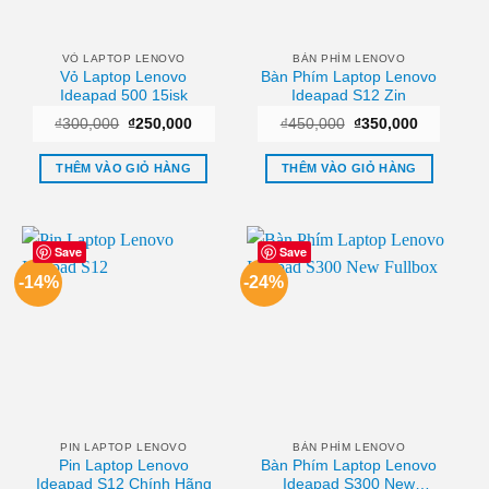
VỎ LAPTOP LENOVO
BÀN PHÍM LENOVO
Vỏ Laptop Lenovo
Bàn Phím Laptop Lenovo
Ideapad 500 15isk
Ideapad S12 Zin
Giá
Giá
Giá
Giá
₫
300,000
₫
250,000
₫
450,000
₫
350,000
gốc
hiện
gốc
hiện
là:
tại
là:
tại
₫300,000.
là:
₫450,000.
là:
THÊM VÀO GIỎ HÀNG
THÊM VÀO GIỎ HÀNG
₫250,000.
₫350,000.
Save
Save
-14%
-24%
PIN LAPTOP LENOVO
BÀN PHÍM LENOVO
Pin Laptop Lenovo
Bàn Phím Laptop Lenovo
Ideapad S12 Chính Hãng
Ideapad S300 New