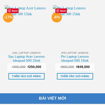
Save
Save
-17%
-6%
SẠC LAPTOP LENOVO
PIN LAPTOP LENOVO
Sạc Laptop Acer Lenovo
Pin Laptop Lenovo
Ideapad 500 15isk
Ideapad 500 15isk
Giá
Giá
Giá
Giá
₫
300,000
₫
250,000
₫
900,000
₫
849,000
gốc
hiện
gốc
hiện
là:
tại
là:
tại
₫300,000.
là:
₫900,000.
là:
THÊM VÀO GIỎ HÀNG
THÊM VÀO GIỎ HÀNG
₫250,000.
₫849,000.
BÀI VIẾT MỚI