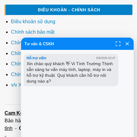
ĐIỀU KHOẢN - CHÍNH SÁCH
Điều khoản sử dụng
Chính sách bảo mật
Chính sách thanh toán
Tư vấn & CSKH
Chính sách giao hàng
Hỗ trợ viên
9/8/2026 03:47
Xin chào quý khách 👋 Vi Tính Trường Thịnh 
Chính sách đổi trả
sẵn sàng tư vấn máy tính, laptop, máy in và 
Chính sách bảo hành
hỗ trợ kỹ thuật. Quý khách cần hỗ trợ nội 
dung nào ạ?
v/v Xuất hóa đơn đỏ VAT
Cam Kết:
Dịch vụ
sửa máy tính
tới tận nơi trong 60 Phút -
Bảo hành tận tâm - Xuất hóa đơn đỏ đầy đủ
Cài đặt máy
tính
-
Cài Win Tận Nơi
(Win7,8,10) 100 - 200,000 vnđ
-
Nạp Mực in
(HP,Canon,