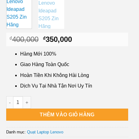
Giá
Giá
400,000
350,000
₫
₫
gốc
hiện
là:
tại
Hàng Mới 100%
₫400,000.
là:
Giao Hàng Toàn Quốc
₫350,000.
Hoàn Tiền Khi Không Hài Lòng
Dịch Vụ Tại Nhà Tận Nơi Uy Tín
Quạt Laptop Lenovo Ideapad S205 Zin Hãng số lượng
THÊM VÀO GIỎ HÀNG
Danh mục:
Quạt Laptop Lenovo