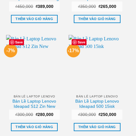
Fullbox
Giá
Giá
Giá
Giá
₫
450,000
₫
389,000
₫
350,000
₫
265,000
gốc
hiện
gốc
hiện
là:
tại
là:
tại
₫450,000.
là:
₫350,000.
là:
THÊM VÀO GIỎ HÀNG
THÊM VÀO GIỎ HÀNG
₫389,000.
₫265,000.
Save
Save
-7%
-17%
BẢN LỀ LAPTOP LENOVO
BẢN LỀ LAPTOP LENOVO
Bản Lề Laptop Lenovo
Bản Lề Laptop Lenovo
Ideapad S12 Zin New
Ideapad 500 15isk
Giá
Giá
Giá
Giá
₫
300,000
₫
280,000
₫
300,000
₫
250,000
gốc
hiện
gốc
hiện
là:
tại
là:
tại
₫300,000.
là:
₫300,000.
là:
THÊM VÀO GIỎ HÀNG
THÊM VÀO GIỎ HÀNG
₫280,000.
₫250,000.