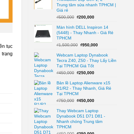
Trung tâm sửa nhanh TPHCM |
₫250,000.
Giá rẻ
Giá
Giá
₫
500,000
₫
200,000
gốc
hiện
Màn hình DELL Inspiron 14
là:
tại
(5448) - Thay Nhanh - Giá Rẻ
₫500,000.
là:
TPHCM
₫200,000.
Giá
Giá
₫
1,500,000
₫
950,000
ên tục
gốc
hiện
 trạng
Webcam Laptop Dynabook
là:
tại
Tecra Z40, Z50 - Thay Lấy Liền
₫1,500,000.
là:
Tại TPHCM Giá Tốt
₫950,000.
Giá
Giá
₫
450,000
₫
250,000
gốc
hiện
Bản lề Laptop Alienware x15
là:
tại
R1/R2 - Thay Nhanh, Giá Rẻ
₫450,000.
là:
Tại TPHCM
₫250,000.
Giá
Giá
₫
750,000
₫
450,000
gốc
hiện
Thay Webcam Laptop
là:
tại
Dynabook D51 D71 D81 -
₫750,000.
là:
Nhanh chóng Trung tâm
₫450,000.
TPHCM
Giá
Giá
₫
450,000
₫
250,000