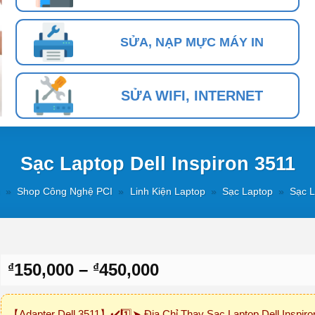
SỬA, NẠP MỰC MÁY IN
SỬA WIFI, INTERNET
Sạc Laptop Dell Inspiron 3511
»
Shop Công Nghệ PCI
»
Linh Kiện Laptop
»
Sạc Laptop
»
Sạc L
Khoảng
150,000
–
450,000
₫
₫
giá:
từ
【Adapter Dell 3511】✔️1️⃣➤ Địa Chỉ Thay Sạc Laptop Dell Inspiro