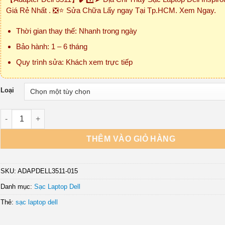
₫150,000
Giá Rẻ Nhất . ❎⭐ Sửa Chữa Lấy ngay Tại Tp.HCM. Xem Ngay.
đến
₫450,000
Thời gian thay thế: Nhanh trong ngày
Bảo hành: 1 – 6 tháng
Quy trình sửa: Khách xem trực tiếp
Loại
Sạc Laptop Dell Inspiron 3511 số lượng
THÊM VÀO GIỎ HÀNG
SKU:
ADAPDELL3511-015
Danh mục:
Sạc Laptop Dell
Thẻ:
sạc laptop dell