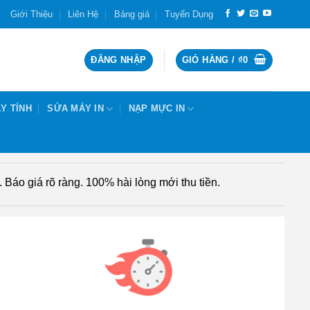
Giới Thiệu
Liên Hệ
Bảng giá
Tuyển Dụng
ĐĂNG NHẬP
GIỎ HÀNG /
₫
0
Y TÍNH
SỬA MÁY IN
NẠP MỰC IN
Báo giá rõ ràng. 100% hài lòng mới thu tiền.