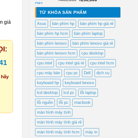
gốc
hiện
là:
tại
TỪ KHÓA SẢN PHẨM
₫450,000.
là:
₫250,000.
in giá
Asus
bàn phím hp
bàn phím hp giá rẻ
bàn phím hp hcm
bàn phím laptop
bàn phím lenovo
bàn phím lenovo giá rẻ
I:
bàn phím lenovo hcm
cpu desktop
41
cpu intel
cpu intel giá rẻ
cpu intel hcm
cpu máy bàn
cpu pc
Dell
dịch vụ
i
hãy
keyboard hp
keyboard lenovo
lcd desktop
lcd pc
lỗi laptop
lỗi nguồn
lỗi pc
macbook
màn hình máy tính
màn hình máy tính giá rẻ
màn hình máy tính hcm
máy in