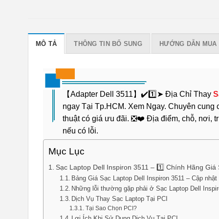
MÔ TẢ
THÔNG TIN BỔ SUNG
HƯỚNG DẪN MUA
【Adapter Dell 3511】✔️1️⃣➤ Địa Chỉ Thay
S
ngay Tại Tp.HCM. Xem Ngay. Chuyên cung cấp
thuật có giá ưu đãi. ❎❤️ Địa điểm, chỗ, nơi,
nếu có lỗi.
Mục Lục
Sạc Laptop Dell Inspiron 3511 – 1️⃣ Chính Hãng Giá
Bảng Giá Sạc Laptop Dell Inspiron 3511 – Cập nhật ch
Những lỗi thường gặp phải ở Sạc Laptop Dell Inspi
Dịch Vụ Thay Sạc Laptop Tại PCI
Tại Sao Chọn PCI?
Lợi Ích Khi Sử Dụng Dịch Vụ Tại PCI