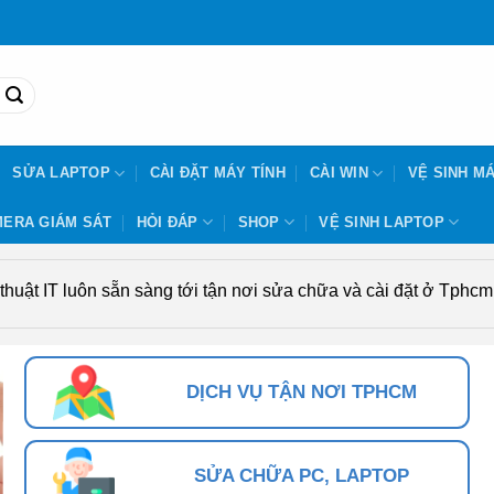
SỬA LAPTOP
CÀI ĐẶT MÁY TÍNH
CÀI WIN
VỆ SINH MÁ
ERA GIÁM SÁT
HỎI ĐÁP
SHOP
VỆ SINH LAPTOP
uật IT luôn sẵn sàng tới tận nơi sửa chữa và cài đặt ở Tphcm. 
DỊCH VỤ TẬN NƠI TPHCM
SỬA CHỮA PC, LAPTOP