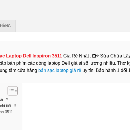
 HÀNG
ạc Laptop Dell Inspiron 3511
Giá Rẻ Nhất . ❎⭐ Sửa Chữa Lấ
 bàn phím các dòng laptop Dell giá sỉ số lượng nhiều. Thợ k
 trung tâm cửa hàng
bán sạc laptop giá rẻ
uy tín. Bảo hành 1 đổi 
 Sỉ ™
i tiết !!!
ron 3511