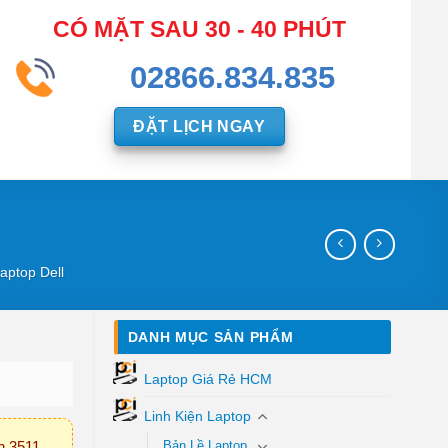
CÓ MẶT SAU 30 - 40 PHÚT
02866.834.835
ĐẶT LỊCH NGAY
aptop Dell
DANH MỤC SẢN PHẨM
Laptop Giá Rẻ HCM
Linh Kiện Laptop
n 3511
Bản Lề Laptop