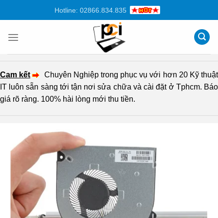
Chuyển
Hotline: 02866.834.835
đến
nội
dung
Cam kết
Chuyên Nghiệp trong phục vụ với hơn 20 Kỹ thuậ
IT luôn sẵn sàng tới tận nơi sửa chữa và cài đặt ở Tphcm. Báo
giá rõ ràng. 100% hài lòng mới thu tiền.