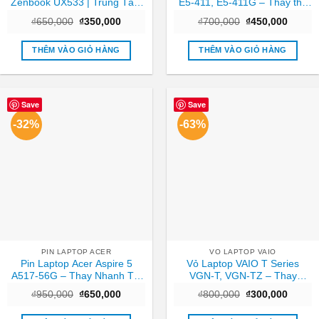
Zenbook UX533 | Trung Tâm
E5-411, E5-411G – Thay thế
Laptop Gần Nhất TPHCM
Trong ngày TPHCM
Giá
Giá
Giá
Giá
₫
650,000
₫
350,000
₫
700,000
₫
450,000
gốc
hiện
gốc
hiện
là:
tại
là:
tại
₫650,000.
là:
₫700,000.
là:
THÊM VÀO GIỎ HÀNG
THÊM VÀO GIỎ HÀNG
₫350,000.
₫450,0
Save
Save
-32%
-63%
PIN LAPTOP ACER
VO LAPTOP VAIO
Pin Laptop Acer Aspire 5
Vỏ Laptop VAIO T Series
A517-56G – Thay Nhanh Tại
VGN-T, VGN-TZ – Thay
TPHCM | Giá Rẻ
Nhanh Trung Tâm TPHCM
Giá
Giá
Giá
Giá
₫
950,000
₫
650,000
₫
800,000
₫
300,000
Giá Tốt
gốc
hiện
gốc
hiện
là:
tại
là:
tại