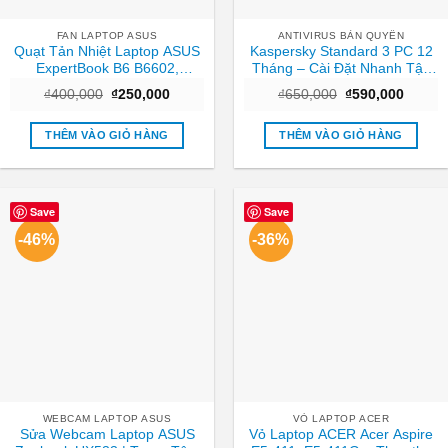
FAN LAPTOP ASUS
ANTIVIRUS BẢN QUYỀN
Quạt Tản Nhiệt Laptop ASUS
Kaspersky Standard 3 PC 12
ExpertBook B6 B6602,
Tháng – Cài Đặt Nhanh Tận
B6602FC2 – Thay Giá Rẻ Lấy
Nơi TPHCM
Giá
Giá
Giá
Giá
₫
400,000
₫
250,000
₫
650,000
₫
590,000
Ngay TPHCM
gốc
hiện
gốc
hiện
là:
tại
là:
tại
₫400,000.
là:
₫650,000.
là:
THÊM VÀO GIỎ HÀNG
THÊM VÀO GIỎ HÀNG
₫250,000.
₫590,0
Save
Save
-46%
-36%
WEBCAM LAPTOP ASUS
VỎ LAPTOP ACER
Sửa Webcam Laptop ASUS
Vỏ Laptop ACER Acer Aspire