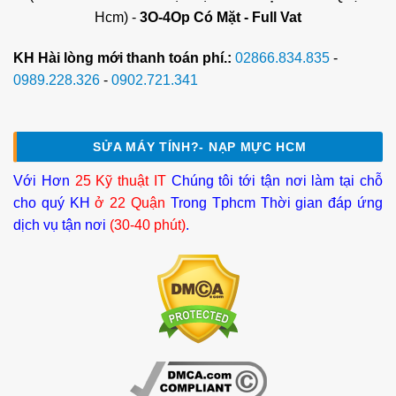
Hcm) -
3O-4Op Có Mặt - Full Vat
KH Hài lòng mới thanh toán phí.:
02866.834.835
-
0989.228.326
-
0902.721.341
SỬA MÁY TÍNH?- NẠP MỰC HCM
Với Hơn
25 Kỹ thuật IT
Chúng tôi tới tận nơi làm tại chỗ
cho quý KH
ở 22 Quận
Trong Tphcm Thời gian đáp ứng
dịch vụ tận nơi
(30-40 phút)
.