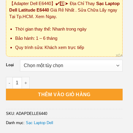
【Adapter Dell E6440】✔️1️⃣➤ Địa Chỉ Thay
Sạc Laptop
₫300,000
Dell Latitude E6440
Giá Rẻ Nhất . Sửa Chữa Lấy ngay
đến
Tại Tp.HCM. Xem Ngay.
₫450,000
Thời gian thay thế: Nhanh trong ngày
Bảo hành: 1 – 6 tháng
Quy trình sửa: Khách xem trực tiếp
XÓA
Loại
Sạc Laptop Dell Latitude E6440 số lượng
THÊM VÀO GIỎ HÀNG
SKU:
ADAPDELLE6440
Danh mục:
Sạc Laptop Dell