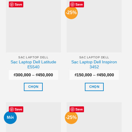
Save
Save
-25%
SẠC LAPTOP DELL
SẠC LAPTOP DELL
Sạc Laptop Dell Latitude
Sạc Laptop Dell Inspiron
E5540
3452
Khoảng
Khoảng
₫
300,000
–
₫
450,000
₫
150,000
–
₫
450,000
giá:
giá:
từ
từ
₫300,000
₫150,000
CHỌN
CHỌN
đến
đến
₫450,000
₫450,000
Sản
Sản
phẩm
phẩm
này
này
Save
Save
có
có
-25%
Mới
nhiều
nhiều
biến
biến
thể.
thể.