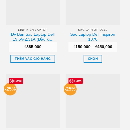
Các
Các
tùy
tùy
chọn
chọn
có
có
thể
thể
LINH KIỆN LAPTOP
SẠC LAPTOP DELL
Dv Bán Sạc Laptop Dell
Sạc Laptop Dell Inspiron
được
được
19.5V-2.31A (Đầu kim
1370
chọn
chọn
nhỏ) Tphcm
Khoảng
₫
385,000
₫
150,000
–
₫
450,000
trên
trên
giá:
trang
trang
từ
₫150,000
THÊM VÀO GIỎ HÀNG
CHỌN
sản
sản
đến
₫450,000
Sản
phẩm
phẩm
phẩm
này
Save
Save
có
-25%
-25%
nhiều
biến
thể.
Các
tùy
chọn
có