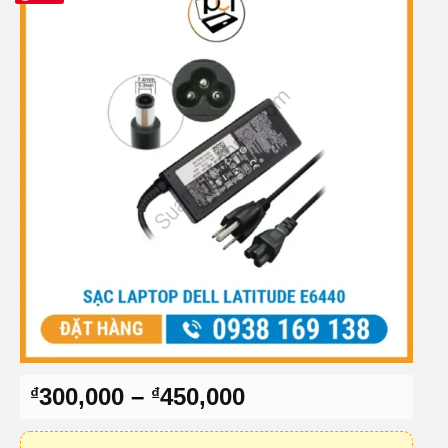
Khoảng
300,000
–
450,000
₫
₫
giá:
từ