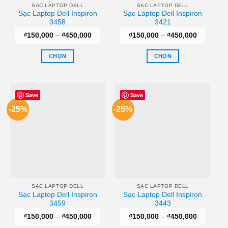
thể
SẠC LAPTOP DELL
SẠC LAPTOP DELL
Sạc Laptop Dell Inspiron
Sạc Laptop Dell Inspiron
được
3458
3421
chọn
Khoảng
Khoảng
₫
150,000
–
₫
450,000
₫
150,000
–
₫
450,000
trên
giá:
giá:
trang
từ
từ
₫150,000
₫150,000
CHỌN
CHỌN
sản
đến
đến
₫450,000
₫450,000
Sản
Sản
phẩm
phẩm
phẩm
này
này
Save
Save
có
có
-25%
-25%
nhiều
nhiều
biến
biến
thể.
thể.
Các
Các
tùy
tùy
chọn
chọn
có
có
thể
thể
SẠC LAPTOP DELL
SẠC LAPTOP DELL
Sạc Laptop Dell Inspiron
Sạc Laptop Dell Inspiron
được
được
3459
3443
chọn
chọn
Khoảng
Khoảng
₫
150,000
–
₫
450,000
₫
150,000
–
₫
450,000
trên
trên
giá:
giá: