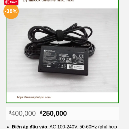
Save
-38%
Giá
Giá
400,000
250,000
₫
₫
gốc
hiện
là:
tại
Điện áp đầu vào:
AC 100-240V, 50-60Hz (phù hợp