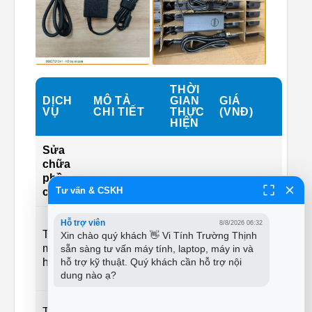
THỜI
DỊCH
MÔ TẢ
GIAN
GIÁ
VỤ
CHI TIẾT
THỰC
(VNĐ)
HIỆN
Sửa
chữa
phần
Tư vấn & CSKH
cứng
Màn hình
Hỗ trợ viên
8/8/2026 06:32
Thay
HD/Full
Từ
Xin chào quý khách 👋 Vi Tính Trường Thịnh 
30-60
màn
HD/4K cho
700.000 -
sẵn sàng tư vấn máy tính, laptop, máy in và 
phút
hỗ trợ kỹ thuật. Quý khách cần hỗ trợ nội 
hình
các dòng
3.500.000
dung nào ạ?
phổ biến
Bàn phím
Thay
Từ