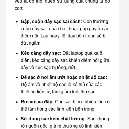
yếu là do thói quen sử dụng của chúng ta đó
con:
Gập, cuộn dây sạc sai cách:
Con thường
cuộn dây sạc quá chặt, hoặc gập gãy ở các
điểm nối. Lâu ngày, lõi dây bên trong sẽ bị
đứt ngầm.
Kéo căng dây sạc:
Đặt laptop quá xa ổ
điện, kéo căng dây sạc khiến điểm nối giữa
dây và cục sạc bị lỏng, đứt.
Để sạc ở nơi ẩm ướt hoặc nhiệt độ cao:
Độ ẩm và nhiệt độ cao là kẻ thù của các
thiết bị điện tử, làm giảm tuổi thọ sạc.
Rơi vỡ, va đập:
Cục sạc bị rơi nhiều lần có
thể làm hỏng các linh kiện bên trong.
Sử dụng sạc kém chất lượng:
Sạc không
rõ nguồn gốc, giá rẻ thường có linh kiện