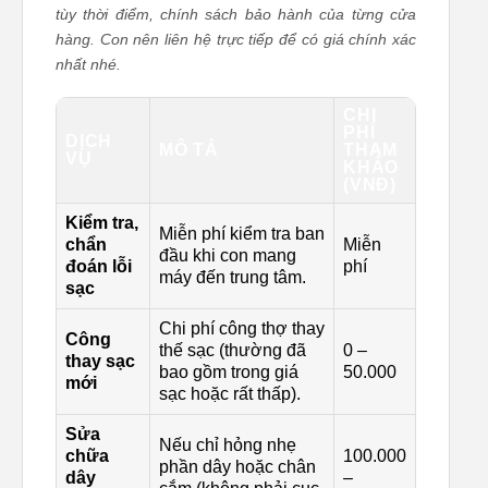
tùy thời điểm, chính sách bảo hành của từng cửa
hàng. Con nên liên hệ trực tiếp để có giá chính xác
nhất nhé.
CHI
PHÍ
DỊCH
MÔ TẢ
THAM
VỤ
KHẢO
(VNĐ)
Kiểm tra,
Miễn phí kiểm tra ban
chẩn
Miễn
đầu khi con mang
đoán lỗi
phí
máy đến trung tâm.
sạc
Chi phí công thợ thay
Công
thế sạc (thường đã
0 –
thay sạc
bao gồm trong giá
50.000
mới
sạc hoặc rất thấp).
Sửa
Nếu chỉ hỏng nhẹ
chữa
100.000
phần dây hoặc chân
dây
–