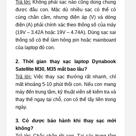
Trả lời:
Không phải sạc nào cũng dùng chung
được đâu con. Mặc dù nhiều sạc có thể có
cùng chân cắm, nhưng điện áp (V) và dòng
điện (A) phải chính xác theo thông số của máy
(19V – 3.42A hoặc 19V – 4.74A). Dùng sạc sai
thông số có thể làm hỏng pin hoặc mainboard
của laptop đó con.
2. Thời gian thay sạc laptop Dynabook
Satellite M30, M35 mất bao lâu?
Trả lời:
Việc thay sạc thường rất nhanh, chỉ
mất khoảng 5-10 phút thôi con. Nếu con mang
máy đến trung tâm, kỹ thuật viên sẽ kiểm tra và
thay thế ngay tại chỗ, con có thể lấy liền trong
ngày.
3. Có được bảo hành khi thay sạc mới
không?
Trả lời:
Chắc chắn rồi con. Tại các trung tâm