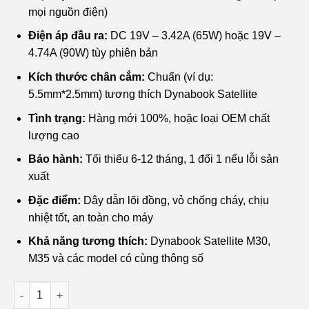
₫400,000.
là:
mọi nguồn điện)
₫250,000.
Điện áp đầu ra:
DC 19V – 3.42A (65W) hoặc 19V –
4.74A (90W) tùy phiên bản
Kích thước chân cắm:
Chuẩn (ví dụ:
5.5mm*2.5mm) tương thích Dynabook Satellite
Tình trạng:
Hàng mới 100%, hoặc loại OEM chất
lượng cao
Bảo hành:
Tối thiểu 6-12 tháng, 1 đổi 1 nếu lỗi sản
xuất
Đặc điểm:
Dây dẫn lõi đồng, vỏ chống cháy, chịu
nhiệt tốt, an toàn cho máy
Khả năng tương thích:
Dynabook Satellite M30,
M35 và các model có cùng thông số
Sạc Laptop Dynabook Satellite M30, M35 - Thay sạc nhanh T