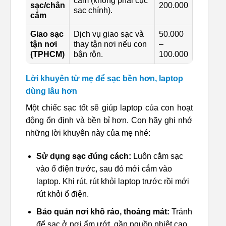
cắm (không phải cục
sạc/chân
200.000
sạc chính).
cắm
Giao sạc
Dịch vụ giao sạc và
50.000
tận nơi
thay tận nơi nếu con
–
(TPHCM)
bận rộn.
100.000
Lời khuyên từ mẹ để sạc bền hơn, laptop
dùng lâu hơn
Một chiếc sạc tốt sẽ giúp laptop của con hoạt
động ổn định và bền bỉ hơn. Con hãy ghi nhớ
những lời khuyên này của mẹ nhé:
Sử dụng sạc đúng cách:
Luôn cắm sạc
vào ổ điện trước, sau đó mới cắm vào
laptop. Khi rút, rút khỏi laptop trước rồi mới
rút khỏi ổ điện.
Bảo quản nơi khô ráo, thoáng mát:
Tránh
để sạc ở nơi ẩm ướt, gần nguồn nhiệt cao