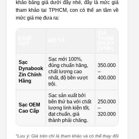
khảo bảng giá dưới đây nhé, đây là mức giá
tham khảo tại TPHCM, con có thể an tâm về
mức giá mẹ đưa ra:
GIÁ
LOẠI
THAM
MÔ TẢ
SẠC
KHẢO
(VNĐ)
Sạc mới 100%,
Sạc
đúng chuẩn hãng,
350.000
Dynabook
chất lượng cao
–
Zin Chính
nhất, độ bền vượt
400.000
Hãng
trội.
Sạc sản xuất bởi
bên thứ ba với chất
250.000
Sạc OEM
lượng linh kiện tốt,
–
Cao Cấp
đạt chuẩn, giá
320.000
thành phải chăng.
*Lưu ý: Giá trên chỉ là tham khảo và có thể thay đổi