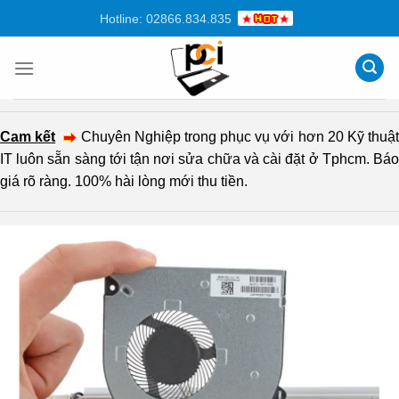
Chuyển
Hotline: 02866.834.835
đến
nội
dung
Cam kết
Chuyên Nghiệp trong phục vụ với hơn 20 Kỹ thuậ
IT luôn sẵn sàng tới tận nơi sửa chữa và cài đặt ở Tphcm. Báo
giá rõ ràng. 100% hài lòng mới thu tiền.