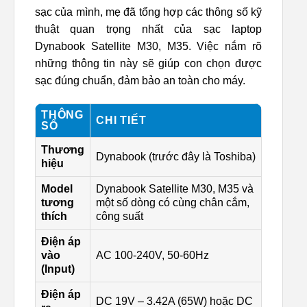
sạc của mình, mẹ đã tổng hợp các thông số kỹ
thuật quan trọng nhất của sạc laptop
Dynabook Satellite M30, M35. Việc nắm rõ
những thông tin này sẽ giúp con chọn được
sạc đúng chuẩn, đảm bảo an toàn cho máy.
THÔNG
CHI TIẾT
SỐ
Thương
Dynabook (trước đây là Toshiba)
hiệu
Model
Dynabook Satellite M30, M35 và
tương
một số dòng có cùng chân cắm,
thích
công suất
Điện áp
vào
AC 100-240V, 50-60Hz
(Input)
Điện áp
DC 19V – 3.42A (65W) hoặc DC