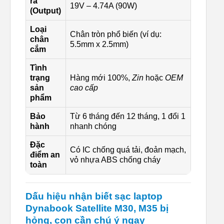
ra
19V – 4.74A (90W)
(Output)
Loại
Chân tròn phổ biến (ví dụ:
chân
5.5mm x 2.5mm)
cắm
Tình
trạng
Hàng mới 100%,
Zin
hoặc
OEM
sản
cao cấp
phẩm
Bảo
Từ 6 tháng đến 12 tháng, 1 đổi 1
hành
nhanh chóng
Đặc
Có IC chống quá tải, đoản mạch,
điểm an
vỏ nhựa ABS chống cháy
toàn
Dấu hiệu nhận biết sạc laptop
Dynabook Satellite M30, M35 bị
hỏng, con cần chú ý ngay