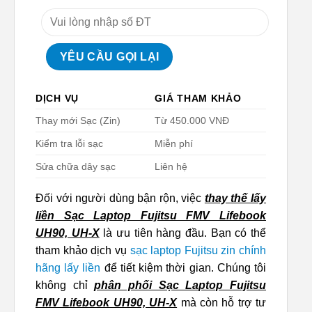
DỊCH VỤ
GIÁ THAM KHẢO
Thay mới Sạc (Zin)
Từ 450.000 VNĐ
Kiểm tra lỗi sạc
Miễn phí
Sửa chữa dây sạc
Liên hệ
Đối với người dùng bận rộn, việc
thay thế lấy
liền Sạc Laptop Fujitsu FMV Lifebook
UH90, UH-X
là ưu tiên hàng đầu. Bạn có thể
tham khảo dịch vụ
sạc laptop Fujitsu zin chính
hãng lấy liền
để tiết kiệm thời gian. Chúng tôi
không chỉ
phân phối Sạc Laptop Fujitsu
FMV Lifebook UH90, UH-X
mà còn hỗ trợ tư