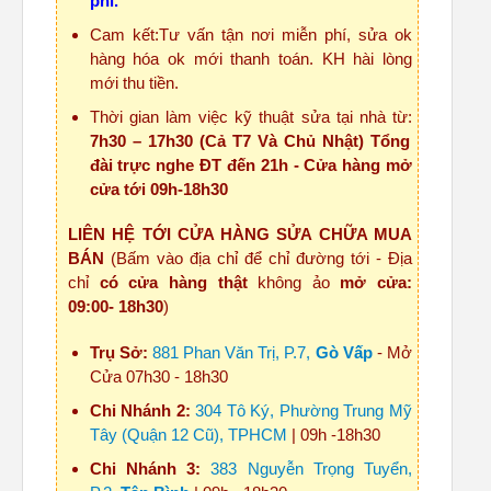
phí.
Cam kết:Tư vấn tận nơi miễn phí, sửa ok
hàng hóa ok mới thanh toán. KH hài lòng
mới thu tiền.
Thời gian làm việc kỹ thuật sửa tại nhà từ:
7h30 – 17h30 (Cả T7 Và Chủ Nhật) Tổng
đài trực nghe ĐT đến 21h - Cửa hàng mở
cửa tới 09h-18h30
LIÊN HỆ TỚI CỬA HÀNG SỬA CHỮA MUA
BÁN
(Bấm vào địa chỉ để chỉ đường tới - Địa
chỉ
có cửa hàng thật
không ảo
mở cửa:
09:00- 18h30
)
Trụ Sở:
881 Phan Văn Trị, P.7,
Gò Vấp
- Mở
Cửa 07h30 - 18h30
Chi Nhánh 2:
304 Tô Ký, Phường Trung Mỹ
Tây (Quận 12 Cũ), TPHCM
| 09h -18h30
Chi Nhánh 3:
383 Nguyễn Trọng Tuyển,