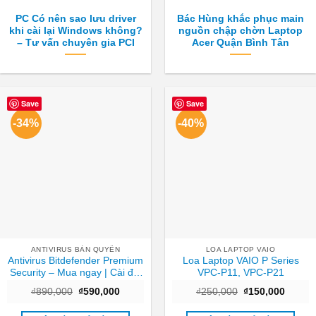
PC Có nên sao lưu driver
Bác Hùng khắc phục main
khi cài lại Windows không?
nguồn chập chờn Laptop
– Tư vấn chuyên gia PCI
Acer Quận Bình Tân
Save
Save
-34%
-40%
ANTIVIRUS BẢN QUYỀN
LOA LAPTOP VAIO
Antivirus Bitdefender Premium
Loa Laptop VAIO P Series
Security – Mua ngay | Cài đặt
VPC-P11, VPC-P21
tận nơi TPHCM
Giá
Giá
Giá
Giá
₫
890,000
₫
590,000
₫
250,000
₫
150,000
gốc
hiện
gốc
hiện
là:
tại
là:
tại