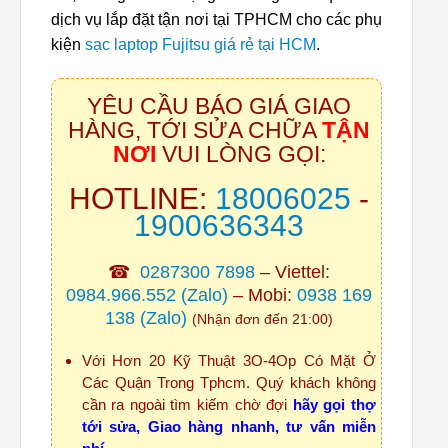
dịch vụ lắp đặt tận nơi tại TPHCM cho các phụ
kiện
sạc laptop Fujitsu giá rẻ tại HCM
.
YÊU CẦU BÁO GIÁ GIAO
HÀNG, TỚI SỬA CHỮA
TẬN
NƠI
VUI LÒNG GỌI:
HOTLINE:
18006025
-
1900636343
☎
0287300 7898
– Viettel:
0984.966.552
(Zalo)
– Mobi:
0938 169
138
(Zalo)
(Nhận đơn đến 21:00)
Với Hơn 20 Kỹ Thuật 3O-4Op Có Mặt Ở
Các Quận Trong Tphcm. Quý khách không
cần ra ngoài tìm kiếm chờ đợi
hãy gọi thợ
tới sửa, Giao hàng nhanh, tư vấn miễn