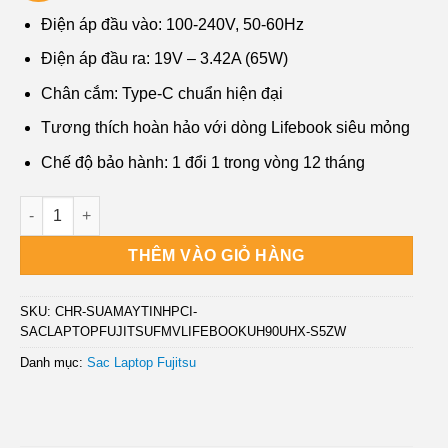
gốc
hiện
là:
tại
Điện áp đầu vào: 100-240V, 50-60Hz
₫850,000.
là:
Điện áp đầu ra: 19V – 3.42A (65W)
₫450,000.
Chân cắm: Type-C chuẩn hiện đại
Tương thích hoàn hảo với dòng Lifebook siêu mỏng
Chế độ bảo hành: 1 đổi 1 trong vòng 12 tháng
Sạc Laptop Fujitsu Fmv Lifebook Uh90, Uh-x Chính Hãng - Th
THÊM VÀO GIỎ HÀNG
SKU:
CHR-SUAMAYTINHPCI-
SACLAPTOPFUJITSUFMVLIFEBOOKUH90UHX-S5ZW
Danh mục:
Sac Laptop Fujitsu