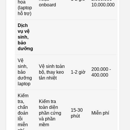
họa
onboard
10.000.000
(laptop
hỗ trợ)
Dịch
vụ vệ
sinh,
bảo
dưỡng
Vệ
sinh,
Vệ sinh toàn
200.000 -
bảo
bộ, thay keo
1-2 giờ
400.000
dưỡng
tản nhiệt
laptop
Kiểm
tra,
Kiểm tra
chẩn
toàn diện
15-30
đoán
phần cứng
Miễn phí
phút
lỗi
và phần
miễn
mềm