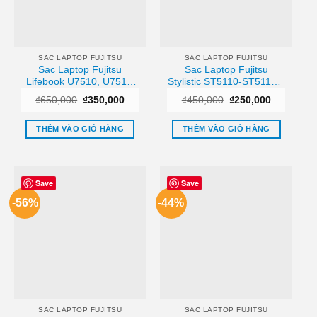
SAC LAPTOP FUJITSU
SAC LAPTOP FUJITSU
Sạc Laptop Fujitsu
Sạc Laptop Fujitsu
Lifebook U7510, U7511,
Stylistic ST5110-ST5113 –
U7512 – Thay Sạc Zin
Địa chỉ Sửa lấy liền
Giá
Giá
Giá
Giá
₫
650,000
₫
350,000
₫
450,000
₫
250,000
Chính Hãng, Lấy Liền
TPHCM
gốc
hiện
gốc
hiện
là:
tại
là:
tại
₫650,000.
là:
₫450,000.
là:
THÊM VÀO GIỎ HÀNG
THÊM VÀO GIỎ HÀNG
₫350,000.
₫250,000.
Save
Save
-56%
-44%
SAC LAPTOP FUJITSU
SAC LAPTOP FUJITSU