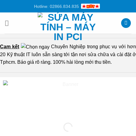
Chuyển
Hotline: 02866.834.835
đến
nội
dung
Cam kết
Chuyên Nghiệp trong phục vụ với hơ
20 Kỹ thuật IT luôn sẵn sàng tới tận nơi sửa chữa và cài đặt ở
Tphcm. Báo giá rõ ràng. 100% hài lòng mới thu tiền.