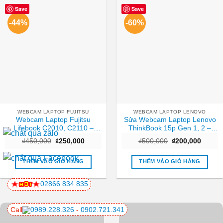
Save
Save
-44%
-60%
WEBCAM LAPTOP FUJITSU
WEBCAM LAPTOP LENOVO
Webcam Laptop Fujitsu
Sửa Webcam Laptop Lenovo
Lifebook C2010, C2110 –
ThinkBook 15p Gen 1, 2 –
Thay Nhanh TPHCM
Trung tâm sửa nhanh TPHCM
Giá
Giá
Giá
Giá
₫
450,000
₫
250,000
₫
500,000
₫
200,000
| Giá rẻ
gốc
hiện
gốc
hiện
là:
tại
là:
tại
₫450,000.
là:
₫500,000.
là:
THÊM VÀO GIỎ HÀNG
THÊM VÀO GIỎ HÀNG
₫250,000.
₫200,0
02866 834 835
Call
0989.228.326
-
0902.721.341