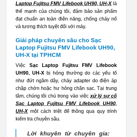
Laptop Fujitsu FMV Lifebook UH90, UH-X
là
thế mạnh của chúng tôi, đảm bảo sản phẩm
đạt chuẩn an toàn điện năng, chống cháy nổ
và tương thích tuyệt đối với máy.
Giải pháp chuyên sâu cho Sạc
Laptop Fujitsu FMV Lifebook UH90,
UH-X tại TPHCM
Việc
Sạc Laptop Fujitsu FMV Lifebook
UH90, UH-X
bị hỏng thường do các yếu tố
như đứt ngầm dây, cháy adapter do điện áp
chập chờn hoặc hư hỏng chân sạc. Tại trung
tâm, chúng tôi chú trọng vào việc
xử lý sự cố
Sạc Laptop Fujitsu FMV Lifebook UH90,
UH-X
một cách triệt để thông qua quy trình
kiểm tra chuyên sâu.
Lời khuyên từ chuyên gia: