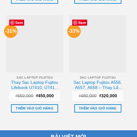
₫250,000.
₫450,000.
Save
Save
-31%
-33%
SAC LAPTOP FUJITSU
SAC LAPTOP FUJITSU
Thay Sạc Laptop Fujitsu
Sạc Laptop Fujitsu A556,
Lifebook U7410, U7411,
A557, A558 – Thay Lấy
U7412 Zin Chính Hãng –
Liền Giá Rẻ TPHCM
Giá
Giá
Giá
Giá
₫
650,000
₫
450,000
₫
480,000
₫
320,000
Lấy Liền Tại Chỗ
gốc
hiện
gốc
hiện
là:
tại
là:
tại
₫650,000.
là:
₫480,000.
là:
THÊM VÀO GIỎ HÀNG
THÊM VÀO GIỎ HÀNG
₫450,000.
₫320,000.
BÀI VIẾT MỚI