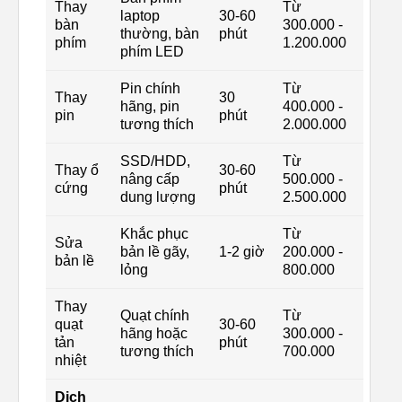
Thay
Từ
laptop
30-60
bàn
300.000 -
thường, bàn
phút
phím
1.200.000
phím LED
Pin chính
Từ
Thay
30
hãng, pin
400.000 -
pin
phút
tương thích
2.000.000
SSD/HDD,
Từ
Thay ổ
30-60
nâng cấp
500.000 -
cứng
phút
dung lượng
2.500.000
Khắc phục
Từ
Sửa
bản lề gãy,
1-2 giờ
200.000 -
bản lề
lỏng
800.000
Thay
Quạt chính
Từ
quạt
30-60
hãng hoặc
300.000 -
tản
phút
tương thích
700.000
nhiệt
Dịch