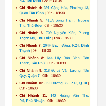
P.2,
Tân Bình
| 09h - 18h30
Chi Nhánh 4:
391 Cộng Hòa, Phường 13,
Quận
Tân Bình
| 09h - 18h30
Chi Nhánh 5:
415A Song Hành, Trường
Thọ,
Thủ Đức
| 09h - 18h30
Chi Nhánh 6
:
709 Nguyễn Xiển, P.Long
Thạnh Mỹ,
Thủ Đức
| 09h - 18h30
Chi Nhánh 7:
264F Bạch Đằng, P.24,
Bình
Thạnh
| 09h - 19h30
Chi Nhánh 8:
644 Lũy Bán Bích, Tân
Thành,
Tân Phú
| 09h - 18h30
Chi Nhánh 9:
318 Đ. Lê Văn Lương, Tân
Quy,
Quận 7
| 09h - 18h30
Chi Nhánh 10:
362 Đường 3/2, P.12,
Q.10
|
09h - 18h30
Chi Nhánh 11:
142 Hoàng Văn Thụ,
P.9,
Phú Nhuận
| 09h - 18h30