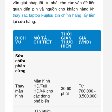
vấn giải pháp tối ưu nhất cho các vấn đề liên
quan đến pin và nguồn cho khách hàng khi
thay sạc laptop Fujitsu zin chính hãng lấy liền
tại cửa hàng.
THỜI
DỊCH
MÔ TẢ
GIAN
GIÁ
VỤ
CHI TIẾT
THỰC
(VNĐ)
HIỆN
Sửa
chữa
phần
cứng
Màn hình
Thay
HD/Full
Từ
30-60
màn
HD/4K cho
700.000 -
phút
hình
các dòng
3.500.000
phổ biến
Bàn phím