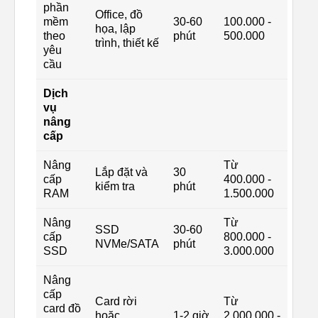
phần
Office, đồ
mềm
30-60
100.000 -
họa, lập
theo
phút
500.000
trình, thiết kế
yêu
cầu
Dịch
vụ
nâng
cấp
Nâng
Từ
Lắp đặt và
30
cấp
400.000 -
kiểm tra
phút
RAM
1.500.000
Nâng
Từ
SSD
30-60
cấp
800.000 -
NVMe/SATA
phút
SSD
3.000.000
Nâng
cấp
Card rời
Từ
card đồ
hoặc
1-2 giờ
2.000.000 -