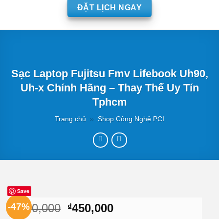
ĐẶT LỊCH NGAY
Sạc Laptop Fujitsu Fmv Lifebook Uh90,
Uh-x Chính Hãng – Thay Thế Uy Tín
Tphcm
Trang chủ
»
Shop Công Nghệ PCI
Save
Giá
Giá
-47%
850,000
450,000
₫
₫