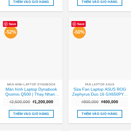
₫890,000.
là:
₫250,000.
là:
THÊM VÀO GIỎ HÀNG
THÊM VÀO GIỎ HÀNG
₫590,000.
₫150,0
Save
Save
-52%
-50%
MAN HINH LAPTOP DYNABOOK
FAN LAPTOP ASUS
Màn hình Laptop Dynabook
Sửa Fan Laptop ASUS ROG
Qosmio Q500 | Thay Nhanh
Zephyrus Duo 16 GX650PY –
Tại Cửa Hàng TPHCM
Nhanh Chóng | TPHCM Giá
Giá
Giá
Giá
Giá
₫
2,500,000
₫
1,200,000
₫
800,000
₫
400,000
Rẻ
gốc
hiện
gốc
hiện
là:
tại
là:
tại
₫2,500,000.
là:
₫800,000.
là:
THÊM VÀO GIỎ HÀNG
THÊM VÀO GIỎ HÀNG
₫1,200,000.
₫400,0