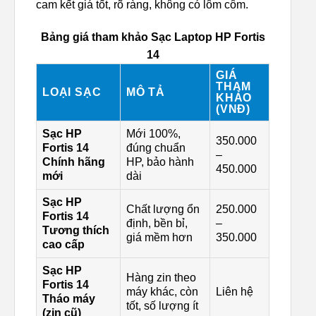
cam kết giá tốt, rõ ràng, không có lôm côm.
Bảng giá tham khảo Sạc Laptop HP Fortis
14
GIÁ
THAM
LOẠI SẠC
MÔ TẢ
KHẢO
(VNĐ)
Sạc HP
Mới 100%,
350.000
Fortis 14
đúng chuẩn
–
Chính hãng
HP, bảo hành
450.000
mới
dài
Sạc HP
Chất lượng ổn
250.000
Fortis 14
định, bền bỉ,
–
Tương thích
giá mềm hơn
350.000
cao cấp
Sạc HP
Hàng zin theo
Fortis 14
máy khác, còn
Liên hệ
Tháo máy
tốt, số lượng ít
(zin cũ)