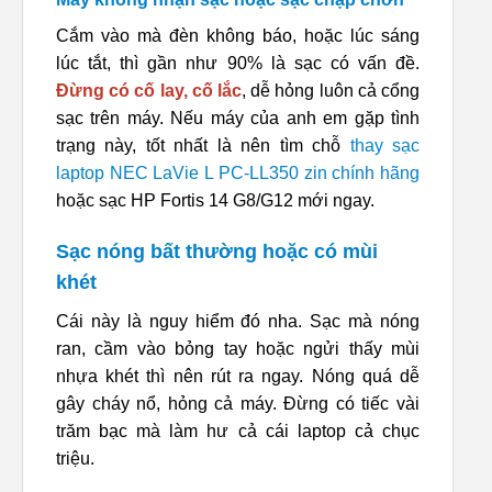
Cắm vào mà đèn không báo, hoặc lúc sáng
lúc tắt, thì gần như 90% là sạc có vấn đề.
Đừng có cố lay, cố lắc
, dễ hỏng luôn cả cổng
sạc trên máy. Nếu máy của anh em gặp tình
trạng này, tốt nhất là nên tìm chỗ
thay sạc
laptop NEC LaVie L PC-LL350 zin chính hãng
hoặc sạc HP Fortis 14 G8/G12 mới ngay.
Sạc nóng bất thường hoặc có mùi
khét
Cái này là nguy hiểm đó nha. Sạc mà nóng
ran, cầm vào bỏng tay hoặc ngửi thấy mùi
nhựa khét thì nên rút ra ngay. Nóng quá dễ
gây cháy nổ, hỏng cả máy. Đừng có tiếc vài
trăm bạc mà làm hư cả cái laptop cả chục
triệu.