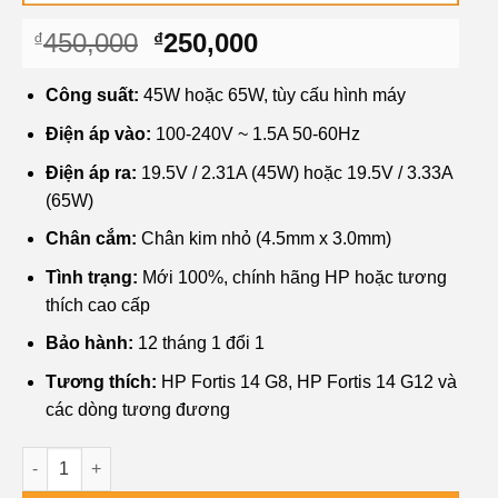
Giá
Giá
450,000
250,000
₫
₫
gốc
hiện
là:
tại
Công suất:
45W hoặc 65W, tùy cấu hình máy
₫450,000.
là:
Điện áp vào:
100-240V ~ 1.5A 50-60Hz
₫250,000.
Điện áp ra:
19.5V / 2.31A (45W) hoặc 19.5V / 3.33A
(65W)
Chân cắm:
Chân kim nhỏ (4.5mm x 3.0mm)
Tình trạng:
Mới 100%, chính hãng HP hoặc tương
thích cao cấp
Bảo hành:
12 tháng 1 đổi 1
Tương thích:
HP Fortis 14 G8, HP Fortis 14 G12 và
các dòng tương đương
Sạc Laptop HP Fortis 14 - Thay Chính Hãng TPHCM, Lấy Ngay,