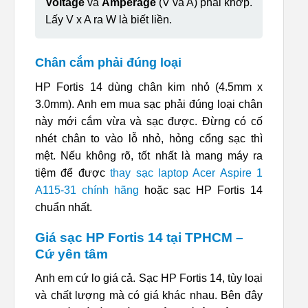
Voltage
và
Amperage
(V và A) phải khớp.
Lấy V x A ra W là biết liền.
Chân cắm phải đúng loại
HP Fortis 14 dùng chân kim nhỏ (4.5mm x
3.0mm). Anh em mua sạc phải đúng loại chân
này mới cắm vừa và sạc được. Đừng có cố
nhét chân to vào lỗ nhỏ, hỏng cổng sạc thì
mệt. Nếu không rõ, tốt nhất là mang máy ra
tiệm để được
thay sạc laptop Acer Aspire 1
A115-31 chính hãng
hoặc sạc HP Fortis 14
chuẩn nhất.
Giá sạc HP Fortis 14 tại TPHCM –
Cứ yên tâm
Anh em cứ lo giá cả. Sạc HP Fortis 14, tùy loại
và chất lượng mà có giá khác nhau. Bên đây