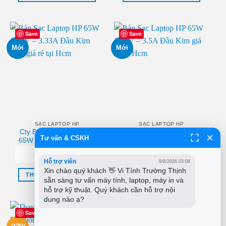
₫550,000.
Save
Save
Mới
Mới
SẠC LAPTOP HP
SẠC LAPTOP HP
Cty Bán Sạc Laptop HP
Địa điểm Bán Sạc Laptop
Tư vấn & CSKH
65W 19.5V – 3.33A Đầu
HP 65W 18.5V – 3.5A
Kim Nhỏ Hcm
Đầu Kim Sài gòn
₫
340,000
₫
320,000
Hỗ trợ viên
9/8/2026 03:08
Xin chào quý khách 👋 Vi Tính Trường Thịnh 
THÊM VÀO GIỎ HÀNG
THÊM VÀO GIỎ HÀNG
sẵn sàng tư vấn máy tính, laptop, máy in và 
hỗ trợ kỹ thuật. Quý khách cần hỗ trợ nội 
dung nào ạ?
Save
Save