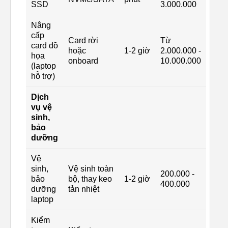
SSD
3.000.000
Nâng
cấp
Card rời
Từ
card đồ
hoặc
1-2 giờ
2.000.000 -
họa
onboard
10.000.000
(laptop
hỗ trợ)
Dịch
vụ vệ
sinh,
bảo
dưỡng
Vệ
sinh,
Vệ sinh toàn
200.000 -
bảo
bộ, thay keo
1-2 giờ
400.000
dưỡng
tản nhiệt
laptop
Kiểm