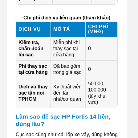
Chi phí dịch vụ liên quan (tham khảo)
CHI PHÍ
DỊCH VỤ
MÔ TẢ
(VNĐ)
Kiểm tra,
Miễn phí khi
chẩn đoán
thay sạc tại
0
lỗi sạc
cửa hàng
Phí thay sạc
Đã bao gồm
0
tại cửa hàng
trong giá sạc
50.000 –
Dịch vụ thay
Kỹ thuật viên
100.000
sạc tận nơi
đến tận
(tùy khu
TPHCM
nhà/cơ quan
vực)
Làm sao để sạc HP Fortis 14 bền,
dùng lâu?
Cục sạc cũng như cái lốp xe vậy, dùng không