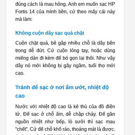
đúng cách là mau hỏng. Anh em muốn sạc HP
Fortis 14 của mình bền, cứ theo mấy cái này
mà làm:
Không cuộn dây sạc quá chặt
Cuộn chặt quá, bẻ gập nhiều chỗ là dây bên
trong dễ đứt. Cứ cuộn lỏng tay, hoặc dùng
miếng dán đi kèm để bó gọn lại thôi. Như vậy
dây nó mới không bị gãy ngầm, tuổi thọ mới
cao.
Tránh để sạc ở nơi ẩm ướt, nhiệt độ
cao
Nước với nhiệt độ cao là kẻ thù của đồ điện
tử. Để sạc ở chỗ ẩm, dễ chập cháy. Để gần
nguồn nhiệt như bếp, lò sưởi thì sạc mau
“chết”. Cứ để chỗ khô ráo, thoáng mát là được.