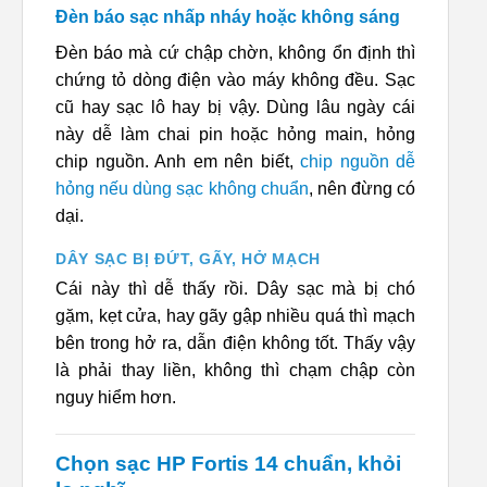
Đèn báo sạc nhấp nháy hoặc không sáng
Đèn báo mà cứ chập chờn, không ổn định thì
chứng tỏ dòng điện vào máy không đều. Sạc
cũ hay sạc lô hay bị vậy. Dùng lâu ngày cái
này dễ làm chai pin hoặc hỏng main, hỏng
chip nguồn. Anh em nên biết,
chip nguồn dễ
hỏng nếu dùng sạc không chuẩn
, nên đừng có
dại.
DÂY SẠC BỊ ĐỨT, GÃY, HỞ MẠCH
Cái này thì dễ thấy rồi. Dây sạc mà bị chó
gặm, kẹt cửa, hay gãy gập nhiều quá thì mạch
bên trong hở ra, dẫn điện không tốt. Thấy vậy
là phải thay liền, không thì chạm chập còn
nguy hiểm hơn.
Chọn sạc HP Fortis 14 chuẩn, khỏi