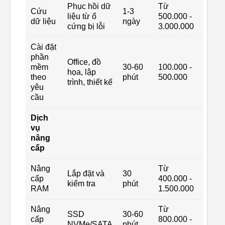
Phục hồi dữ
Từ
Cứu
1-3
liệu từ ổ
500.000 -
dữ liệu
ngày
cứng bị lỗi
3.000.000
Cài đặt
phần
Office, đồ
mềm
30-60
100.000 -
họa, lập
theo
phút
500.000
trình, thiết kế
yêu
cầu
Dịch
vụ
nâng
cấp
Nâng
Từ
Lắp đặt và
30
cấp
400.000 -
kiểm tra
phút
RAM
1.500.000
Nâng
Từ
SSD
30-60
cấp
800.000 -
NVMe/SATA
phút