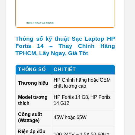
Thông số kỹ thuật Sạc Laptop HP
Fortis 14 – Thay Chính Hãng
TPHCM, Lấy Ngay, Giá Tốt
THÔNG SỐ
CHI TIẾT
HP Chính hãng hoặc OEM
Thương hiệu
chất lượng cao
Model tương
HP Fortis 14 G8, HP Fortis
thích
14 G12
Công suất
45W hoặc 65W
(Wattage)
Điện áp đầu
100-240V ~ 1.5A 50-60Hz