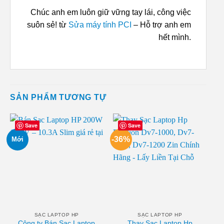
Chúc anh em luôn giữ vững tay lái, công việc
suôn sẻ! từ
Sửa máy tính PCI
– Hỗ trợ anh em
hết mình.
SẢN PHẨM TƯƠNG TỰ
Save
Save
-36%
Mới
SẠC LAPTOP HP
SẠC LAPTOP HP
Công ty Bán Sạc Laptop
Thay Sạc Laptop Hp