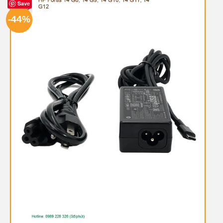
Save
-44%