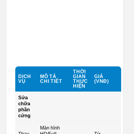
THỜI
DỊCH
MÔ TẢ
GIAN
GIÁ
VỤ
CHI TIẾT
THỰC
(VNĐ)
HIỆN
Sửa
chữa
phần
cứng
Màn hình
Thay
HD/Full
Từ