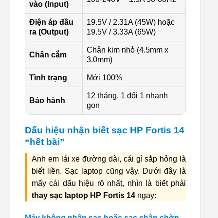
vào (Input)
Điện áp đầu
19.5V / 2.31A (45W) hoặc
ra (Output)
19.5V / 3.33A (65W)
Chân kim nhỏ (4.5mm x
Chân cắm
3.0mm)
Tình trạng
Mới 100%
12 tháng, 1 đổi 1 nhanh
Bảo hành
gọn
Dấu hiệu nhận biết sạc HP Fortis 14
“hết bài”
Anh em lái xe đường dài, cái gì sắp hỏng là
biết liền. Sạc laptop cũng vậy. Dưới đây là
mấy cái dấu hiệu rõ nhất, nhìn là biết phải
thay sạc laptop HP Fortis 14
ngay:
Máy không nhận sạc hoặc sạc chập chờn