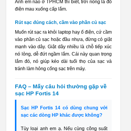
Anh em nào ở TPHCM thì biết, trời nóng là đồ
điện mau xuống cấp lắm.
Rút sạc đúng cách, cầm vào phần củ sạc
Muốn rút sạc ra khỏi laptop hay ổ điện, cứ cầm
vào phần củ sạc hoặc đầu nhựa, đừng có giật
mạnh vào dây. Giật dây nhiều là chỗ tiếp xúc
nó lỏng, dễ đứt ngầm lắm. Cái này quan trọng
lắm đó, nó giúp kéo dài tuổi thọ của sạc và
tránh làm hỏng cổng sạc trên máy.
FAQ – Mấy câu hỏi thường gặp về
sạc HP Fortis 14
Sạc HP Fortis 14 có dùng chung với
sạc các dòng HP khác được không?
Tùy loại anh em ạ. Nếu cùng công suất