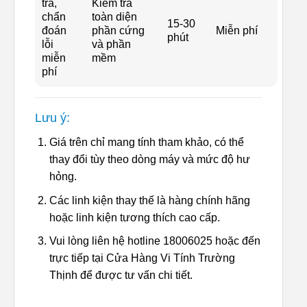
tra,
Kiểm tra
chẩn
toàn diện
15-30
đoán
phần cứng
Miễn phí
phút
lỗi
và phần
miễn
mềm
phí
Lưu ý:
Giá trên chỉ mang tính tham khảo, có thể
thay đổi tùy theo dòng máy và mức độ hư
hỏng.
Các linh kiện thay thế là hàng chính hãng
hoặc linh kiện tương thích cao cấp.
Vui lòng liên hệ hotline 18006025 hoặc đến
trực tiếp tại Cửa Hàng Vi Tính Trường
Thịnh để được tư vấn chi tiết.