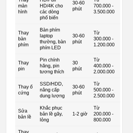
30-60
màn
HD/4K cho
700.000 -
phút
hình
các dòng
3.500.000
phổ biến
Bàn phím
Thay
Từ
laptop
30-60
bàn
300.000 -
thường, bàn
phút
phím
1.200.000
phím LED
Pin chính
Từ
Thay
30
hãng, pin
400.000 -
pin
phút
tương thích
2.000.000
SSD/HDD,
Từ
Thay ổ
30-60
nâng cấp
500.000 -
cứng
phút
dung lượng
2.500.000
Khắc phục
Từ
Sửa
bản lề gãy,
1-2 giờ
200.000 -
bản lề
lỏng
800.000
Thay