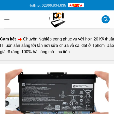
Chuyển
Hotline: 02866.834.835
đến
nội
dung
Cam kết
Chuyên Nghiệp trong phục vụ với hơn 20 Kỹ thuậ
IT luôn sẵn sàng tới tận nơi sửa chữa và cài đặt ở Tphcm. Báo
giá rõ ràng. 100% hài lòng mới thu tiền.