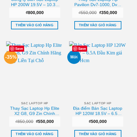
HP 200W 19.5V – 10.3A
Pavilion Dv7-1000, Dv7-
Slim Tphcm
1100, Dv7-1200 Zin
Giá
Giá
₫
800,000
₫
550,000
₫
350,000
Chính Hãng – Lấy Liền
gốc
hiện
Tại Chỗ
là:
tại
₫550,000.
là:
THÊM VÀO GIỎ HÀNG
THÊM VÀO GIỎ HÀNG
₫350,000.
Save
Save
-35%
Mới
SẠC LAPTOP HP
SẠC LAPTOP HP
Thay Sạc Laptop Hp Elite
Địa điểm Bán Sạc Laptop
X2 G8, G9 Zin Chính
HP 120W 18.5V – 6.5A
Hãng – Lấy Liền Tại Chỗ
Đầu Kim Sài gòn
Giá
Giá
₫
850,000
₫
550,000
₫
500,000
gốc
hiện
là:
tại
₫850,000.
là:
THÊM VÀO GIỎ HÀNG
THÊM VÀO GIỎ HÀNG