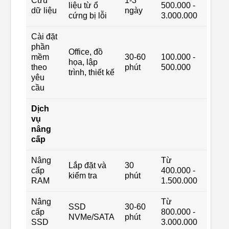
Cứu
1-3
liệu từ ổ
500.000 -
dữ liệu
ngày
cứng bị lỗi
3.000.000
Cài đặt
phần
Office, đồ
mềm
30-60
100.000 -
họa, lập
theo
phút
500.000
trình, thiết kế
yêu
cầu
Dịch
vụ
nâng
cấp
Nâng
Từ
Lắp đặt và
30
cấp
400.000 -
kiểm tra
phút
RAM
1.500.000
Nâng
Từ
SSD
30-60
cấp
800.000 -
NVMe/SATA
phút
SSD
3.000.000