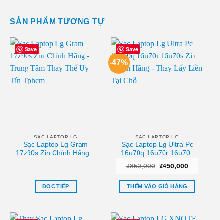
SẢN PHẨM TƯƠNG TỰ
Save
Save
-47%
SAC LAPTOP LG
SAC LAPTOP LG
Sạc Laptop Lg Gram
Sạc Laptop Lg Ultra Pc
17z90s Zin Chính Hãng –
16u70q 16u70r 16u70s
Trung Tâm Thay Thế Uy
Zin Chính Hãng – Thay
Giá
Giá
₫
850,000
₫
450,000
Tín Tphcm
Lấy Liền Tại Chỗ
gốc
hiện
là:
tại
₫850,000.
là:
ĐỌC TIẾP
THÊM VÀO GIỎ HÀNG
₫450,000.