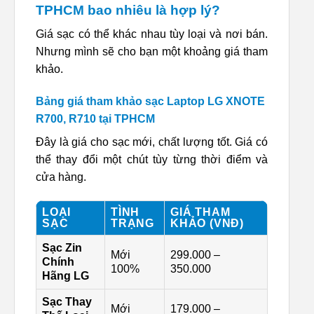
TPHCM bao nhiêu là hợp lý?
Giá sạc có thể khác nhau tùy loại và nơi bán.
Nhưng mình sẽ cho bạn một khoảng giá tham
khảo.
Bảng giá tham khảo sạc Laptop LG XNOTE
R700, R710 tại TPHCM
Đây là giá cho sạc mới, chất lượng tốt. Giá có
thể thay đổi một chút tùy từng thời điểm và
cửa hàng.
LOẠI
TÌNH
GIÁ THAM
SẠC
TRẠNG
KHẢO (VNĐ)
Sạc Zin
Mới
299.000 –
Chính
100%
350.000
Hãng LG
Sạc Thay
Mới
179.000 –