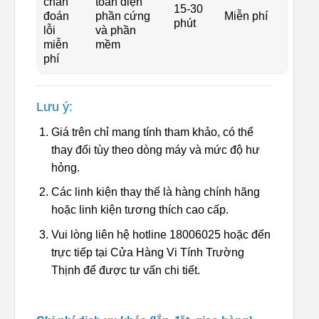
chẩn
toàn diện
15-30
đoán
phần cứng
Miễn phí
phút
lỗi
và phần
miễn
mềm
phí
Lưu ý:
Giá trên chỉ mang tính tham khảo, có thể
thay đổi tùy theo dòng máy và mức độ hư
hỏng.
Các linh kiện thay thế là hàng chính hãng
hoặc linh kiện tương thích cao cấp.
Vui lòng liên hệ hotline 18006025 hoặc đến
trực tiếp tại Cửa Hàng Vi Tính Trường
Thịnh để được tư vấn chi tiết.