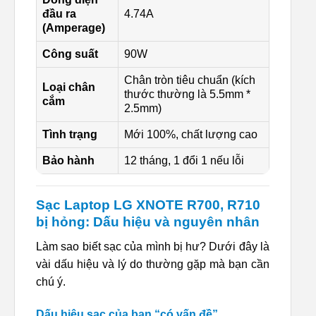
đầu ra
4.74A
(Amperage)
Công suất
90W
Chân tròn tiêu chuẩn (kích
Loại chân
thước thường là 5.5mm *
cắm
2.5mm)
Tình trạng
Mới 100%, chất lượng cao
Bảo hành
12 tháng, 1 đổi 1 nếu lỗi
Sạc Laptop LG XNOTE R700, R710
bị hỏng: Dấu hiệu và nguyên nhân
Làm sao biết sạc của mình bị hư? Dưới đây là
vài dấu hiệu và lý do thường gặp mà bạn cần
chú ý.
Dấu hiệu sạc của bạn “có vấn đề”