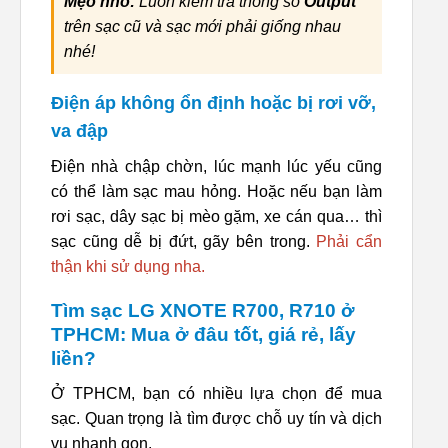
Mẹo nhỏ:
Luôn kiểm tra thông số
Output
trên sạc cũ và sạc mới phải giống nhau
nhé!
Điện áp không ổn định hoặc bị rơi vỡ,
va đập
Điện nhà chập chờn, lúc mạnh lúc yếu cũng
có thể làm sạc mau hỏng. Hoặc nếu bạn làm
rơi sạc, dây sạc bị mèo gặm, xe cán qua… thì
sạc cũng dễ bị đứt, gãy bên trong.
Phải cẩn
thận khi sử dụng nha.
Tìm sạc LG XNOTE R700, R710 ở
TPHCM: Mua ở đâu tốt, giá rẻ, lấy
liền?
Ở TPHCM, bạn có nhiều lựa chọn để mua
sạc. Quan trọng là tìm được chỗ uy tín và dịch
vụ nhanh gọn.