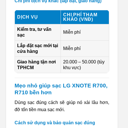
Chi phí dịch vụ khác (lắp đặt, giao hàng)
CHI PHÍ THAM
DỊCH VỤ
KHẢO (VNĐ)
Kiểm tra, tư vấn
Miễn phí
sạc
Lắp đặt sạc mới tại
Miễn phí
cửa hàng
Giao hàng tận nơi
20.000 – 50.000 (tùy
TPHCM
khu vực)
Mẹo nhỏ giúp sạc LG XNOTE R700,
R710 bền hơn
Dùng sạc đúng cách sẽ giúp nó xài lâu hơn,
đỡ tốn tiền mua sạc mới.
Cách sử dụng và bảo quản sạc đúng