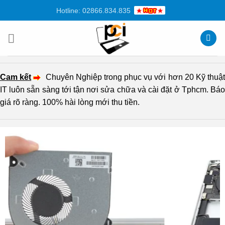
Chuyển
Hotline: 02866.834.835
đến
nội
dung
Cam kết
Chuyên Nghiệp trong phục vụ với hơn 20 Kỹ thuậ
IT luôn sẵn sàng tới tận nơi sửa chữa và cài đặt ở Tphcm. Báo
giá rõ ràng. 100% hài lòng mới thu tiền.