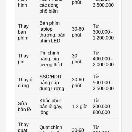
phút
hình
các dòng
3.500.000
phổ biến
Bàn phím
Thay
Từ
laptop
30-60
bàn
300.000 -
thường, bàn
phút
phím
1.200.000
phím LED
Pin chính
Từ
Thay
30
hãng, pin
400.000 -
pin
phút
tương thích
2.000.000
SSD/HDD,
Từ
Thay ổ
30-60
nâng cấp
500.000 -
cứng
phút
dung lượng
2.500.000
Khắc phục
Từ
Sửa
bản lề gãy,
1-2 giờ
200.000 -
bản lề
lỏng
800.000
Thay
Quạt chính
Từ
quạt
30-60