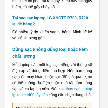
mùi khét thì phải rút ra ngay. Điều này rất nguy
hiểm, có thể gây cháy nổ.
Tại sao sạc laptop LG XNOTE R700, R710
lại dễ hỏng?
Có nhiều lý do khiến sạc bị hỏng. Mình sẽ kể
vài cái thường gặp.
Dùng sạc không đúng loại hoặc kém
chất lượng
Mỗi laptop cần một loại sạc riêng với thông số
điện áp và dòng điện phù hợp. Nếu bạn dùng
sạc của máy khác, hoặc sạc “lô” giá quá rẻ, nó
có thể không đủ điện hoặc quá tải, làm hỏng
sạc và cả laptop nữa. Đôi khi,
thay sạc laptop
lg xnote r400 lấy liền
cũng cần chọn đúng chỗ.