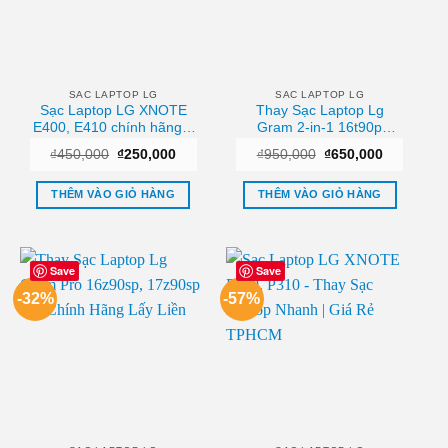
SAC LAPTOP LG
SAC LAPTOP LG
Sạc Laptop LG XNOTE
Thay Sạc Laptop Lg
E400, E410 chính hãng –
Gram 2-in-1 16t90p
Địa chỉ sửa lấy ngay
16t90q 16t90r 16t90s Zin
Giá
Giá
Giá
Giá
₫
450,000
₫
250,000
₫
950,000
₫
650,000
TPHCM
Chính Hãng Lấy Liền
gốc
hiện
gốc
hiện
là:
tại
là:
tại
₫450,000.
là:
₫950,000.
là:
THÊM VÀO GIỎ HÀNG
THÊM VÀO GIỎ HÀNG
₫250,000.
₫650,000.
Save
Save
-32%
-57%