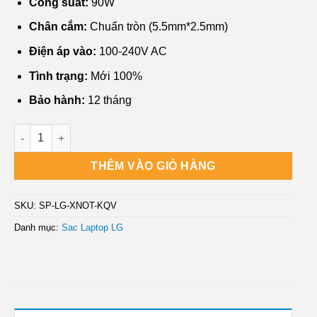
Công suất:
90W
Chân cắm:
Chuẩn tròn (5.5mm*2.5mm)
Điện áp vào:
100-240V AC
Tình trạng:
Mới 100%
Bảo hành:
12 tháng
Sạc Laptop LG XNOTE R700, R710 - Giá Rẻ, Lấy Liền, Gần Nh
THÊM VÀO GIỎ HÀNG
SKU:
SP-LG-XNOT-KQV
Danh mục:
Sac Laptop LG