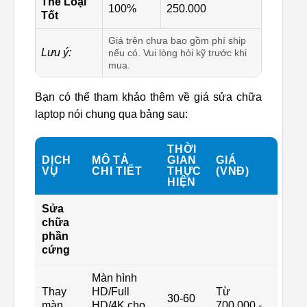
Thế Loại
100%
250.000
Tốt
Giá trên chưa bao gồm phí ship
Lưu ý:
nếu có. Vui lòng hỏi kỹ trước khi
mua.
Bạn có thể tham khảo thêm về giá sửa chữa
laptop nói chung qua bảng sau:
THỜI
DỊCH
MÔ TẢ
GIAN
GIÁ
VỤ
CHI TIẾT
THỰC
(VNĐ)
HIỆN
Sửa
chữa
phần
cứng
Màn hình
Thay
HD/Full
Từ
30-60
màn
HD/4K cho
700.000 -