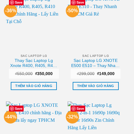
Save
Save
-36%
-50%
SAC LAPTOP LG
SAC LAPTOP LG
Thay Sạc Laptop Lg
Sạc Laptop LG XNOTE
Xnote R400, R405, R410
E500 E510 – Thay Nhanh
Zin Chính Hãng – Lấy
TPHCM Giá Rẻ
Giá
Giá
Giá
Giá
₫
550,000
₫
350,000
₫
299,000
₫
149,000
Liền Tại Chỗ
gốc
hiện
gốc
hiện
là:
tại
là:
tại
₫550,000.
là:
₫299,000.
là:
THÊM VÀO GIỎ HÀNG
THÊM VÀO GIỎ HÀNG
₫350,000.
₫149,000.
Save
Save
-44%
-32%