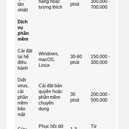
hãng hoặc
300.000 -
tản
phút
tương thích
700.000
nhiệt
Dịch
vụ
phần
mềm
Cài đặt
Windows,
lại hệ
30-60
150.000 -
macOS,
điều
phút
300.000
Linux
hành
Diệt
virus,
Cài đặt bản
cài
quyền hoặc
30
200.000 -
phần
phần mềm
phút
500.000
mềm
chuyên
bảo
dụng
mật
Phục hồi dữ
Từ