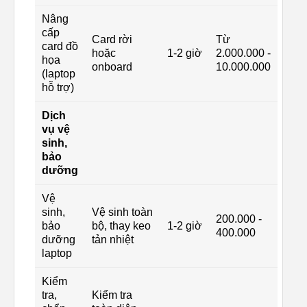
Nâng
cấp
Card rời
Từ
card đồ
hoặc
1-2 giờ
2.000.000 -
họa
onboard
10.000.000
(laptop
hỗ trợ)
Dịch
vụ vệ
sinh,
bảo
dưỡng
Vệ
sinh,
Vệ sinh toàn
200.000 -
bảo
bộ, thay keo
1-2 giờ
400.000
dưỡng
tản nhiệt
laptop
Kiểm
tra,
Kiểm tra