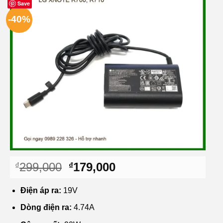
Save
-40%
Giá
Giá
299,000
179,000
₫
₫
gốc
hiện
là:
tại
Điện áp ra:
19V
₫299,000.
là:
Dòng điện ra:
4.74A
₫179,000.