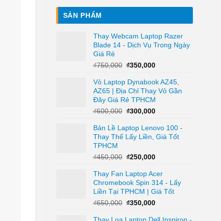
SẢN PHẨM
Thay Webcam Laptop Razer
Blade 14 - Dịch Vụ Trong Ngày
Giá Rẻ
Giá
Giá
₫
750,000
₫
350,000
gốc
hiện
Vỏ Laptop Dynabook AZ45,
là:
tại
AZ65 | Địa Chỉ Thay Vỏ Gần
₫750,000.
là:
Đây Giá Rẻ TPHCM
₫350,000.
Giá
Giá
₫
600,000
₫
300,000
gốc
hiện
Bản Lề Laptop Lenovo 100 -
là:
tại
Thay Thế Lấy Liền, Giá Tốt
₫600,000.
là:
TPHCM
₫300,000.
Giá
Giá
₫
450,000
₫
250,000
gốc
hiện
Thay Fan Laptop Acer
là:
tại
Chromebook Spin 314 - Lấy
₫450,000.
là:
Liền Tại TPHCM | Giá Tốt
₫250,000.
Giá
Giá
₫
650,000
₫
350,000
gốc
hiện
Thay Loa Laptop Dell Inspiron -
là:
tại