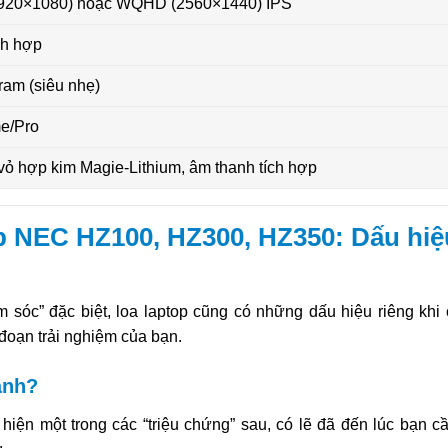
(1920×1080) hoặc WQHD (2560×1440) IPS
ch hợp
ram (siêu nhẹ)
e/Pro
 vỏ hợp kim Magie-Lithium, âm thanh tích hợp
p NEC HZ100, HZ300, HZ350: Dấu hiệ
 sóc” đặc biệt, loa laptop cũng có những dấu hiệu riêng khi
đoạn trải nghiệm của bạn.
anh?
ện một trong các “triệu chứng” sau, có lẽ đã đến lúc bạn c