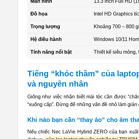
Màn hình
13.3 inch Full HD 
Đồ họa
Intel HD Graphics tí
Trọng lượng
Khoảng 700 – 800 g
Hệ điều hành
Windows 10/11 Hom
Tính năng nổi bật
Thiết kế siêu mỏng,
Tiếng “khóc thầm” của lapto
và nguyên nhân
Giống như việc nhận biết mái tóc cần được “chăm
“xuống cấp”. Đừng để những vấn đề nhỏ làm gián 
Khi nào bạn cần “thay áo” cho âm th
Nếu chiếc Nec LaVie Hybrid ZERO của bạn xuất hi