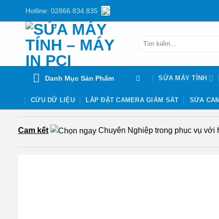
Chuyển
Hotline: 02866.834.835
đến
nội
Tìm
dung
kiếm:
Danh Mục Sản Phẩm
SỬA MÁY TÍNH
CỨU DỮ LIỆU
LẮP ĐẶT CAMERA GIÁM SÁT
SỬA CAM
Cam kết
Chuyên Nghiệp trong phục vụ với hơ