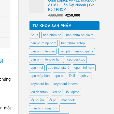
Quạt Laptop APPLE MacBook
là:
tại
A1181 - Lắp Đặt Nhanh | Giá
₫500,000.
là:
Rẻ TPHCM
₫250,000.
Giá
Giá
₫
380,000
₫
250,000
gốc
hiện
là:
tại
TỪ KHÓA SẢN PHẨM
₫380,000.
là:
₫250,000.
Asus
bàn phím hp
bàn phím hp giá rẻ
bàn phím hp hcm
bàn phím laptop
bàn phím lenovo
bàn phím lenovo giá rẻ
u
bàn phím lenovo hcm
cpu desktop
cpu intel
cpu intel giá rẻ
cpu intel hcm
cpu máy bàn
cpu pc
Dell
dịch vụ
 chúng
keyboard hp
keyboard lenovo
lcd desktop
lcd pc
lỗi laptop
lỗi nguồn
lỗi pc
macbook
ần một
màn hình máy tính