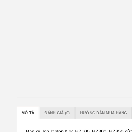
MÔ TẢ
ĐÁNH GIÁ (0)
HƯỚNG DẪN MUA HÀNG
Bạn ơi, loa laptop Nec HZ100, HZ300, HZ350 của 