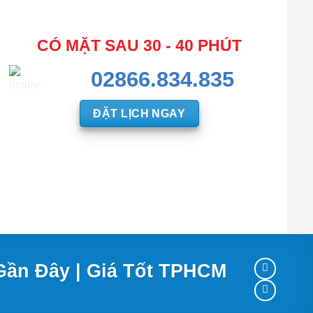
CÓ MẶT SAU 30 - 40 PHÚT
02866.834.835
ĐẶT LỊCH NGAY
Gần Đây | Giá Tốt TPHCM