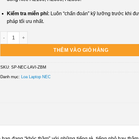
Kiểm tra miễn phí:
Luôn “chẩn đoán” kỹ lưỡng trước khi đưa
pháp tối ưu nhất.
Sửa Loa Laptop Nec HZ100 HZ300 HZ350 - Thay Lấy Liền Gần Đâ
THÊM VÀO GIỎ HÀNG
SKU:
SP-NEC-LAVI-ZBM
Danh mục:
Loa Laptop NEC
bạn đang “khóc thầm” với những tiếng rè, tiếng nhỏ hay thậm 