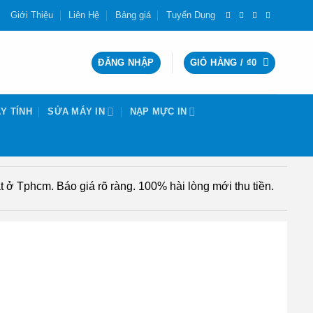
Giới Thiệu
Liên Hệ
Bảng giá
Tuyển Dụng
ĐĂNG NHẬP
GIỎ HÀNG /
₫
0
Y TÍNH
SỬA MÁY IN
NẠP MỰC IN
 ở Tphcm. Báo giá rõ ràng. 100% hài lòng mới thu tiền.