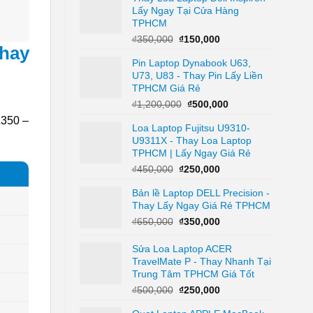
Lấy Ngay Tại Cửa Hàng
₫650,000.
là:
TPHCM
₫350,000.
Giá
Giá
₫
350,000
₫
150,000
hay
gốc
hiện
Pin Laptop Dynabook U63,
là:
tại
U73, U83 - Thay Pin Lấy Liền
₫350,000.
là:
TPHCM Giá Rẻ
₫150,000.
Giá
Giá
₫
1,200,000
₫
500,000
gốc
hiện
Z350 –
Loa Laptop Fujitsu U9310-
là:
tại
U9311X - Thay Loa Laptop
₫1,200,000.
là:
TPHCM | Lấy Ngay Giá Rẻ
₫500,000.
Giá
Giá
₫
450,000
₫
250,000
gốc
hiện
Bản lề Laptop DELL Precision -
là:
tại
Thay Lấy Ngay Giá Rẻ TPHCM
₫450,000.
là:
₫250,000.
Giá
Giá
₫
650,000
₫
350,000
gốc
hiện
là:
tại
Sửa Loa Laptop ACER
₫650,000.
là:
TravelMate P - Thay Nhanh Tại
₫350,000.
Trung Tâm TPHCM Giá Tốt
Giá
Giá
₫
500,000
₫
250,000
gốc
hiện