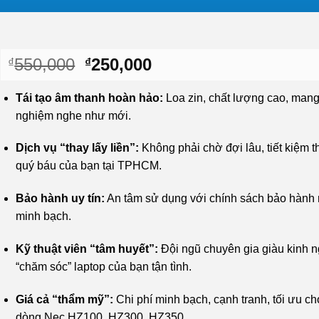
Giá
Giá
550,000
250,000
₫
₫
gốc
hiện
là:
tại
Tái tạo âm thanh hoàn hảo:
Loa zin, chất lượng cao, mang l
₫550,000.
là:
nghiệm nghe như mới.
₫250,000.
Dịch vụ “thay lấy liền”:
Không phải chờ đợi lâu, tiết kiệm t
quý báu của bạn tại TPHCM.
Bảo hành uy tín:
An tâm sử dụng với chính sách bảo hành r
minh bạch.
Kỹ thuật viên “tâm huyết”:
Đội ngũ chuyên gia giàu kinh 
“chăm sóc” laptop của bạn tận tình.
Giá cả “thẩm mỹ”:
Chi phí minh bạch, cạnh tranh, tối ưu ch
dòng Nec HZ100, HZ300, HZ350.