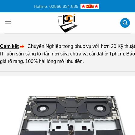
Chuyển
Hotline: 02866.834.835
đến
nội
dung
Cam kết
Chuyên Nghiệp trong phục vụ với hơn 20 Kỹ thuậ
IT luôn sẵn sàng tới tận nơi sửa chữa và cài đặt ở Tphcm. Báo
giá rõ ràng. 100% hài lòng mới thu tiền.