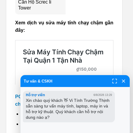
Căn Hộ Screc Ii
Tower
Xem dịch vụ sửa máy tính chạy chậm gần
đây:
Tư vấn & CSKH
Hỗ trợ viên
6/8/2026 13:29
PCI cam kết dịch vụ sửa máy tính chạy
Xin chào quý khách 👋 Vi Tính Trường Thịnh 
chậm tại Quận 2 – Uy tín tạo niềm tin
sẵn sàng tư vấn máy tính, laptop, máy in và 
hỗ trợ kỹ thuật. Quý khách cần hỗ trợ nội 
Sửa nhanh – tận nhà – lấy liền.
dung nào ạ?
Báo giá minh bạch – không phát sinh.