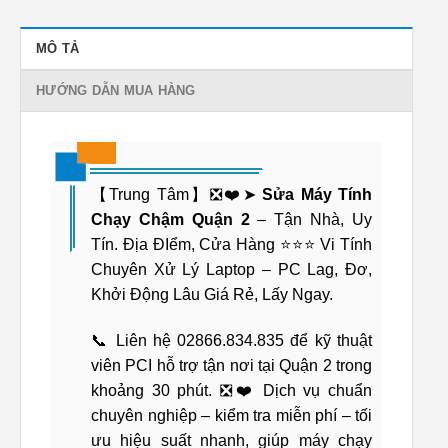
MÔ TẢ
HƯỚNG DẪN MUA HÀNG
【Trung Tâm】❎❤️➤
Sửa Máy Tính
Chạy Chậm Quận 2
– Tận Nhà, Uy
Tín. Địa ĐIểm, Cửa Hàng ⭐⭐⭐ Vi Tính
Chuyên Xử Lý Laptop – PC Lag, Đơ,
Khởi Động Lâu Giá Rẻ, Lấy Ngay.
📞 Liên hệ 02866.834.835 để kỹ thuật
viên PCI hỗ trợ tận nơi tại Quận 2 trong
khoảng 30 phút. ❎❤️ Dịch vụ chuẩn
chuyên nghiệp – kiểm tra miễn phí – tối
ưu hiệu suất nhanh, giúp máy chạy