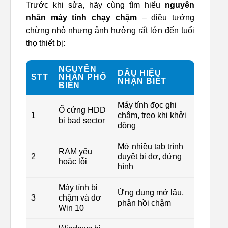
Trước khi sửa, hãy cùng tìm hiểu
nguyên
nhân máy tính chạy chậm
– điều tưởng
chừng nhỏ nhưng ảnh hưởng rất lớn đến tuổi
thọ thiết bị:
NGUYÊN
DẤU HIỆU
STT
NHÂN PHỔ
NHẬN BIẾT
BIẾN
Máy tính đọc ghi
Ổ cứng HDD
1
chậm, treo khi khởi
bị bad sector
động
Mở nhiều tab trình
RAM yếu
2
duyệt bị đơ, đứng
hoặc lỗi
hình
Máy tính bị
Ứng dụng mở lâu,
3
chậm và đơ
phản hồi chậm
Win 10