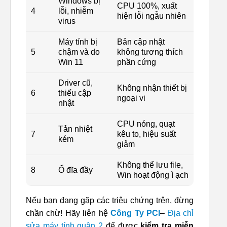
Windows bị
CPU 100%, xuất
4
lỗi, nhiễm
hiện lỗi ngẫu nhiên
virus
Máy tính bị
Bản cập nhật
5
chậm và do
không tương thích
Win 11
phần cứng
Driver cũ,
Không nhận thiết bị
6
thiếu cập
ngoại vi
nhật
CPU nóng, quạt
Tản nhiệt
7
kêu to, hiệu suất
kém
giảm
Không thể lưu file,
8
Ổ đĩa đầy
Win hoạt động ì ạch
Nếu bạn đang gặp các triệu chứng trên, đừng
chần chừ! Hãy liên hệ
Công Ty PCI
–
Địa chỉ
sửa máy tính quận 2
để được
kiểm tra miễn