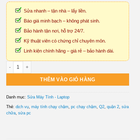
Sửa nhanh – tận nhà – lấy liền.
Báo giá minh bạch – không phát sinh.
Bảo hành tận nơi, hỗ trợ 24/7.
Kỹ thuật viên có chứng chỉ chuyên môn.
Linh kiện chính hãng – giá rẻ – bảo hành dài.
Sửa Máy Tính Chạy Chậm Quận 2 - Tận Nhà số lượng
THÊM VÀO GIỎ HÀNG
Danh mục:
Sửa Máy Tính - Laptop
Thẻ:
dịch vụ
,
máy tính chạy chậm
,
pc chạy chậm
,
Q2
,
quận 2
,
sửa
chữa
,
sửa pc