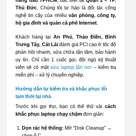
hàng đầu TPHCM
, đặc biệt tại
Quận 2 – TP.
Thủ Đức
. Chúng tôi tự hào là đối tác công
nghệ tin cậy của nhiều
văn phòng, công ty,
hộ gia đình và quán cà phê Internet
.
Khách hàng tại
An Phú, Thảo Điền, Bình
Trưng Tây, Cát Lái
đánh giá PCI cao ở tốc độ
phản hồi nhanh, sửa chữa tận tâm, bảo hành
uy tín. Chỉ cần 1 cuộc gọi, đội ngũ kỹ thuật
viên sẽ có mặt
sửa laptop tận nơi
– kiểm tra
miễn phí – xử lý chuyên nghiệp.
Hướng dẫn tự kiểm tra và khắc phục lỗi
tạm thời tại nhà
Trước khi gọi thợ, bạn có thể thử vài
cách
khắc phục laptop chạy chậm
đơn giản:
Dọn rác hệ thống:
Mở “Disk Cleanup” →
chọn ổ C.