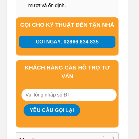
mượt và ổn định.
GỌI CHO KỸ THUẬT ĐẾN TẬN NHÀ
GỌI NGAY: 02866.834.835
KHÁCH HÀNG CẦN HỖ TRỢ TƯ
VẤN