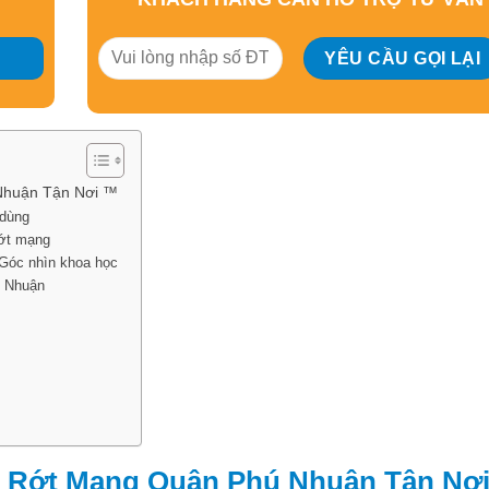
Nhuận Tận Nơi ™
 dùng
rớt mạng
 Góc nhìn khoa học
ú Nhuận
h Rớt Mạng Quận Phú Nhuận Tận Nơ