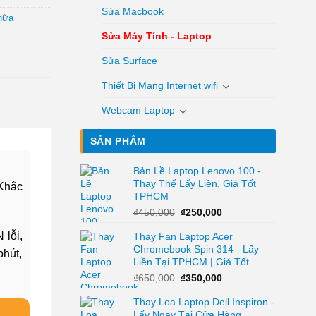
Sửa Macbook
hữa
Sửa Máy Tính - Laptop
Sửa Surface
Thiết Bị Mạng Internet wifi
Webcam Laptop
SẢN PHẨM
Bản Lề Laptop Lenovo 100 -
Thay Thế Lấy Liền, Giá Tốt
Khắc
TPHCM
Giá
Giá
₫
450,000
₫
250,000
gốc
hiện
 lỗi,
Thay Fan Laptop Acer
là:
tại
Chromebook Spin 314 - Lấy
₫450,000.
là:
phút,
Liền Tại TPHCM | Giá Tốt
₫250,000.
Giá
Giá
₫
650,000
₫
350,000
gốc
hiện
Thay Loa Laptop Dell Inspiron -
là:
tại
Lấy Ngay Tại Cửa Hàng
₫650,000.
là: