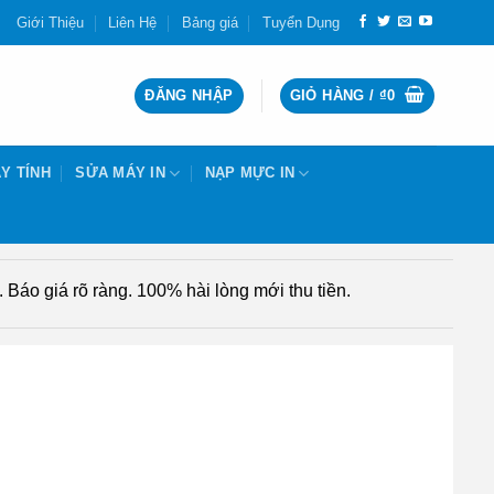
Giới Thiệu
Liên Hệ
Bảng giá
Tuyển Dụng
ĐĂNG NHẬP
GIỎ HÀNG /
₫
0
Y TÍNH
SỬA MÁY IN
NẠP MỰC IN
Báo giá rõ ràng. 100% hài lòng mới thu tiền.