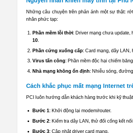
Nguyên nhân khiến máy tính tại Phú 
Những câu chuyện trên phản ánh một sự thật: rớt
nhân phức tạp:
Phần mềm lỗi thời
: Driver mạng chưa update, 
10
.
Phần cứng xuống cấp
: Card mạng, dây LAN, h
Virus tấn công
: Phần mềm độc hại chiếm băng
Nhà mạng không ổn định
: Nhiễu sóng, đường
Cách khắc phục mất mạng Internet tr
PCI luôn hướng dẫn khách hàng trước khi kỹ thuật
Bước 1
: Khởi động lại modem/router.
Bước 2
: Kiểm tra dây LAN, thử đổi cổng kết nối
Bước 3
: Cập nhật driver card mạng.