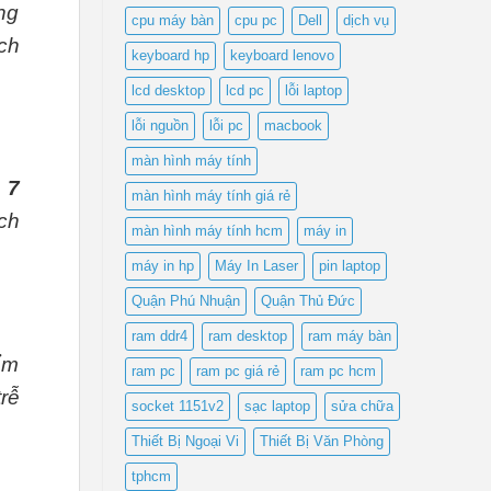
ng
cpu máy bàn
cpu pc
Dell
dịch vụ
ách
keyboard hp
keyboard lenovo
lcd desktop
lcd pc
lỗi laptop
lỗi nguồn
lỗi pc
macbook
màn hình máy tính
 7
màn hình máy tính giá rẻ
ách
màn hình máy tính hcm
máy in
máy in hp
Máy In Laser
pin laptop
Quận Phú Nhuận
Quận Thủ Đức
ram ddr4
ram desktop
ram máy bàn
ểm
ram pc
ram pc giá rẻ
ram pc hcm
rễ
socket 1151v2
sạc laptop
sửa chữa
Thiết Bị Ngoại Vi
Thiết Bị Văn Phòng
tphcm