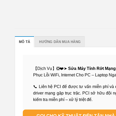
MÔ TẢ
HƯỚNG DẪN MUA HÀNG
【Dịch Vụ】❎❤️➤
Sửa Máy Tính Rớt Mạn
Phục Lỗi WiFi, Internet Cho PC – Laptop Ng
📞 Liên hệ PCI để được tư vấn miễn phí và đặ
driver mạng gặp trục trặc. PCI sở hữu đội n
kiểm tra miễn phí – xử lý triệt để.
GỌI CHO KỸ THUẬT ĐẾN TẬN NHÀ