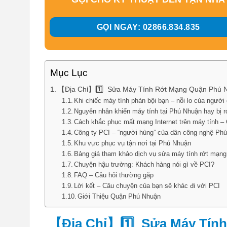
GỌI NGAY: 02866.834.835
Mục Lục
【Địa Chỉ】1️⃣ Sửa Máy Tính Rớt Mạng Quận Phú 
Khi chiếc máy tính phản bội bạn – nỗi lo của người
Nguyên nhân khiến máy tính tại Phú Nhuận hay bị 
Cách khắc phục mất mạng Internet trên máy tính –
Công ty PCI – “người hùng” của dân công nghệ Ph
Khu vực phục vụ tận nơi tại Phú Nhuận
Bảng giá tham khảo dịch vụ sửa máy tính rớt mạng
Chuyện hậu trường: Khách hàng nói gì về PCI?
FAQ – Câu hỏi thường gặp
Lời kết – Câu chuyện của bạn sẽ khác đi với PCI
Giới Thiệu Quận Phú Nhuận
【Địa Chỉ】1️⃣ Sửa Máy Tín