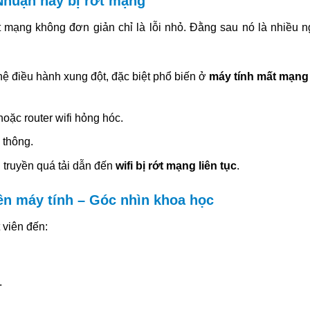
Nhuận hay bị rớt mạng
 mạng không đơn giản chỉ là lỗi nhỏ. Đằng sau nó là nhiều 
hệ điều hành xung đột, đặc biệt phổ biến ở
máy tính mất mạng
oặc router wifi hỏng hóc.
 thông.
 truyền quá tải dẫn đến
wifi bị rớt mạng liên tục
.
ên máy tính – Góc nhìn khoa học
 viên đến:
.