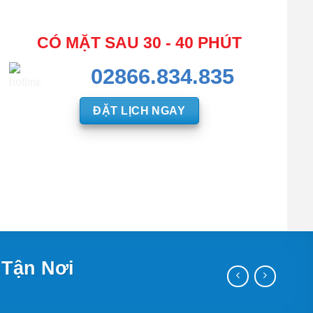
CÓ MẶT SAU 30 - 40 PHÚT
02866.834.835
ĐẶT LỊCH NGAY
 Tận Nơi