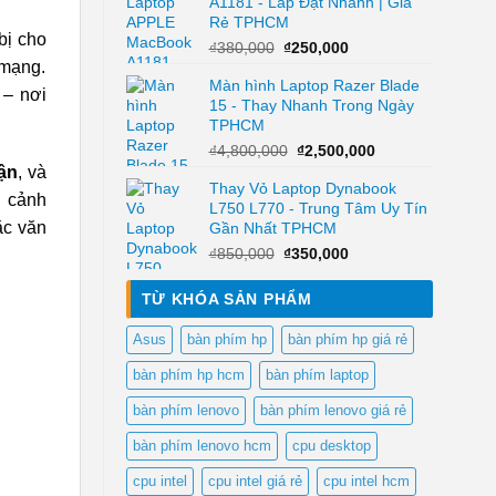
A1181 - Lắp Đặt Nhanh | Giá
₫500,000.
là:
Rẻ TPHCM
₫250,000.
bị cho
Giá
Giá
₫
380,000
₫
250,000
 mạng.
gốc
hiện
Màn hình Laptop Razer Blade
là:
tại
– nơi
15 - Thay Nhanh Trong Ngày
₫380,000.
là:
TPHCM
₫250,000.
Giá
Giá
₫
4,800,000
₫
2,500,000
gốc
hiện
ận
, và
Thay Vỏ Laptop Dynabook
là:
tại
h cảnh
L750 L770 - Trung Tâm Uy Tín
₫4,800,000.
là:
ặc văn
Gần Nhất TPHCM
₫2,500,000.
Giá
Giá
₫
850,000
₫
350,000
gốc
hiện
là:
tại
TỪ KHÓA SẢN PHẨM
₫850,000.
là:
₫350,000.
Asus
bàn phím hp
bàn phím hp giá rẻ
bàn phím hp hcm
bàn phím laptop
bàn phím lenovo
bàn phím lenovo giá rẻ
bàn phím lenovo hcm
cpu desktop
cpu intel
cpu intel giá rẻ
cpu intel hcm