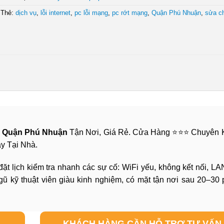
Thẻ:
dịch vụ
,
lỗi internet
,
pc lỗi mạng
,
pc rớt mạng
,
Quận Phú Nhuận
,
sửa c
g Quận Phú Nhuận
Tận Nơi, Giá Rẻ. Cửa Hàng ⭐⭐⭐ Chuyên 
ay Tại Nhà.
t lịch kiểm tra nhanh các sự cố: WiFi yếu, không kết nối, LAN
gũ kỹ thuật viên giàu kinh nghiệm, có mặt tận nơi sau 20–30 
KHÁCH HÀNG CẦN HỖ TRỢ TƯ VẤN