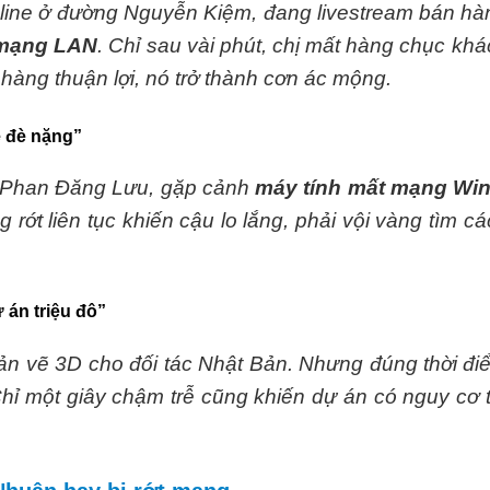
nline ở đường Nguyễn Kiệm, đang livestream bán hà
i mạng LAN
. Chỉ sau vài phút, chị mất hàng chục kh
hàng thuận lợi, nó trở thành cơn ác mộng.
e đè nặng”
n Phan Đăng Lưu, gặp cảnh
máy tính mất mạng Win
 rớt liên tục khiến cậu lo lắng, phải vội vàng tìm c
 án triệu đô”
 bản vẽ 3D cho đối tác Nhật Bản. Nhưng đúng thời đi
Chỉ một giây chậm trễ cũng khiến dự án có nguy cơ t