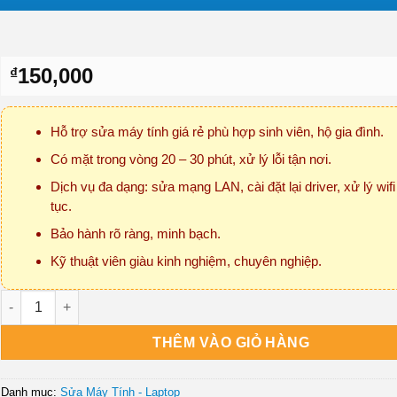
150,000
₫
Hỗ trợ sửa máy tính giá rẻ phù hợp sinh viên, hộ gia đình.
Có mặt trong vòng 20 – 30 phút, xử lý lỗi tận nơi.
Dịch vụ đa dạng: sửa mạng LAN, cài đặt lại driver, xử lý wifi 
tục.
Bảo hành rõ ràng, minh bạch.
Kỹ thuật viên giàu kinh nghiệm, chuyên nghiệp.
Sửa Máy Tính Rớt Mạng Quận Phú Nhuận Tận Nơi số lượng
THÊM VÀO GIỎ HÀNG
Danh mục:
Sửa Máy Tính - Laptop