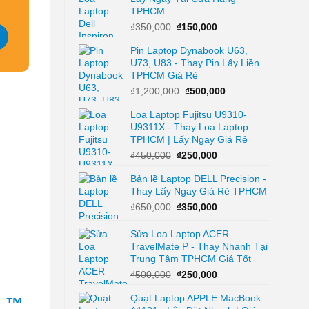
TPHCM
₫350,000.
Giá
Giá
₫
350,000
₫
150,000
gốc
hiện
Pin Laptop Dynabook U63,
là:
tại
U73, U83 - Thay Pin Lấy Liền
₫350,000.
là:
TPHCM Giá Rẻ
₫150,000.
Giá
Giá
₫
1,200,000
₫
500,000
gốc
hiện
Loa Laptop Fujitsu U9310-
là:
tại
U9311X - Thay Loa Laptop
₫1,200,000.
là:
TPHCM | Lấy Ngay Giá Rẻ
₫500,000.
Giá
Giá
₫
450,000
₫
250,000
gốc
hiện
Bản lề Laptop DELL Precision -
là:
tại
Thay Lấy Ngay Giá Rẻ TPHCM
₫450,000.
là:
₫250,000.
Giá
Giá
₫
650,000
₫
350,000
gốc
hiện
là:
tại
Sửa Loa Laptop ACER
₫650,000.
là:
TravelMate P - Thay Nhanh Tại
₫350,000.
Trung Tâm TPHCM Giá Tốt
Giá
Giá
₫
500,000
₫
250,000
gốc
hiện
Quạt Laptop APPLE MacBook
là:
tại
i ™