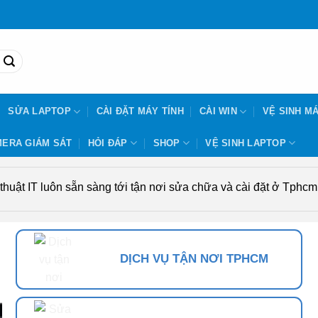
SỬA LAPTOP
CÀI ĐẶT MÁY TÍNH
CÀI WIN
VỆ SINH MÁ
ERA GIÁM SÁT
HỎI ĐÁP
SHOP
VỆ SINH LAPTOP
uật IT luôn sẵn sàng tới tận nơi sửa chữa và cài đặt ở Tphcm. 
DỊCH VỤ TẬN NƠI TPHCM