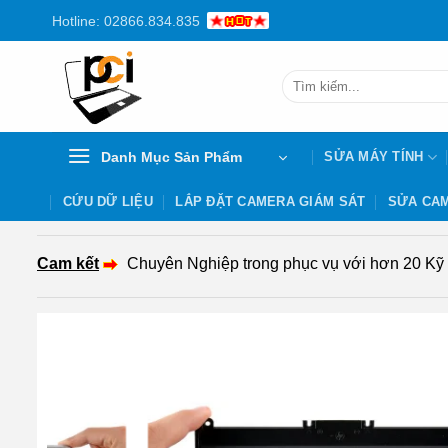
Chuyển
Hotline: 02866.834.835
đến
nội
Tìm
dung
kiếm:
Danh Mục Sản Phẩm
SỬA MÁY TÍNH
CỨU DỮ LIỆU
LẮP ĐẶT CAMERA GIÁM SÁT
SỬA CAM
Cam kết
Chuyên Nghiệp trong phục vụ với hơn 20 Kỹ th