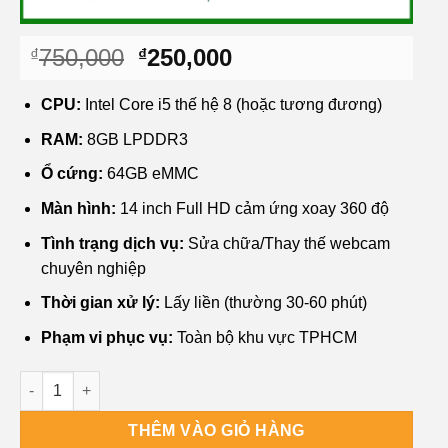
Giá
Giá
750,000
250,000
₫
₫
gốc
hiện
là:
tại
CPU:
Intel Core i5 thế hệ 8 (hoặc tương đương)
₫750,000.
là:
RAM:
8GB LPDDR3
₫250,000.
Ổ cứng:
64GB eMMC
Màn hình:
14 inch Full HD cảm ứng xoay 360 độ
Tình trạng dịch vụ:
Sửa chữa/Thay thế webcam
chuyên nghiệp
Thời gian xử lý:
Lấy liền (thường 30-60 phút)
Phạm vi phục vụ:
Toàn bộ khu vực TPHCM
Sửa Webcam Laptop - Trung Tâm Giá Rẻ Lấy Liền TPHCM số 
THÊM VÀO GIỎ HÀNG