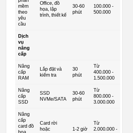
phần
Office, đồ
mềm
30-60
100.000 -
họa, lập
theo
phút
500.000
trình, thiết kế
yêu
cầu
Dịch
vụ
nâng
cấp
Nâng
Từ
Lắp đặt và
30
cấp
400.000 -
kiểm tra
phút
RAM
1.500.000
Nâng
Từ
SSD
30-60
cấp
800.000 -
NVMe/SATA
phút
SSD
3.000.000
Nâng
cấp
Card rời
Từ
card đồ
hoặc
1-2 giờ
2.000.000 -
họa