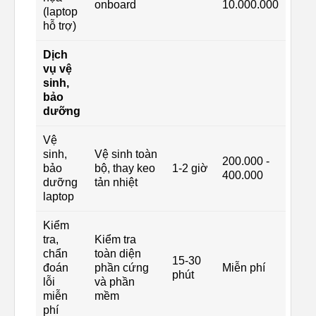
onboard
10.000.000
(laptop
hỗ trợ)
Dịch
vụ vệ
sinh,
bảo
dưỡng
Vệ
sinh,
Vệ sinh toàn
200.000 -
bảo
bộ, thay keo
1-2 giờ
400.000
dưỡng
tản nhiệt
laptop
Kiểm
tra,
Kiểm tra
chẩn
toàn diện
15-30
đoán
phần cứng
Miễn phí
phút
lỗi
và phần
miễn
mềm
phí