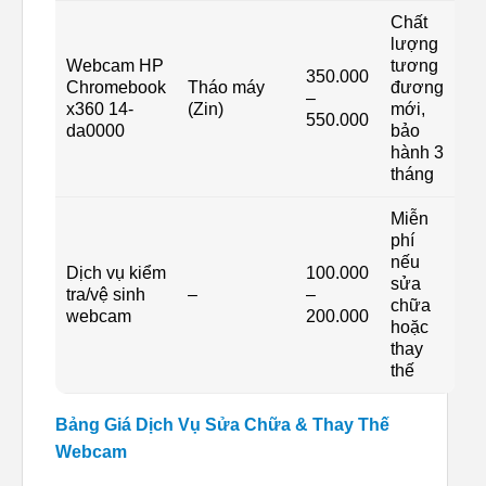
Chất
lượng
Webcam HP
tương
350.000
Chromebook
Tháo máy
đương
–
x360 14-
(Zin)
mới,
550.000
da0000
bảo
hành 3
tháng
Miễn
phí
nếu
Dịch vụ kiểm
100.000
sửa
tra/vệ sinh
–
–
chữa
webcam
200.000
hoặc
thay
thế
Bảng Giá Dịch Vụ Sửa Chữa & Thay Thế
Webcam