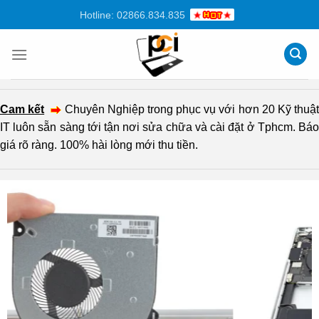
Chuyển
Hotline: 02866.834.835
đến
nội
dung
Cam kết
Chuyên Nghiệp trong phục vụ với hơn 20 Kỹ thuậ
IT luôn sẵn sàng tới tận nơi sửa chữa và cài đặt ở Tphcm. Báo
giá rõ ràng. 100% hài lòng mới thu tiền.