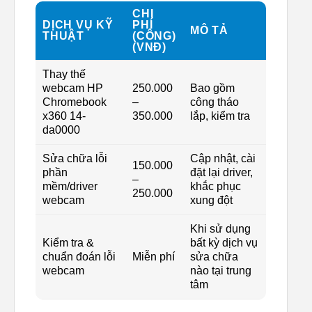
CHI
DỊCH VỤ KỸ
PHÍ
MÔ TẢ
THUẬT
(CÔNG)
(VNĐ)
Thay thế
webcam HP
250.000
Bao gồm
Chromebook
–
công tháo
x360 14-
350.000
lắp, kiểm tra
da0000
Sửa chữa lỗi
Cập nhật, cài
150.000
phần
đặt lại driver,
–
mềm/driver
khắc phục
250.000
webcam
xung đột
Khi sử dụng
Kiểm tra &
bất kỳ dịch vụ
chuẩn đoán lỗi
Miễn phí
sửa chữa
webcam
nào tại trung
tâm