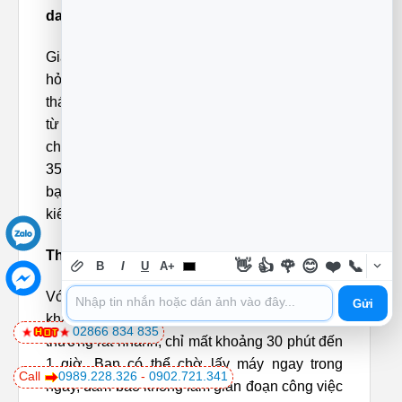
da0000 là bao nhiêu?
Giá sửa webcam phụ thuộc vào tình trạng
hỏng hóc và loại linh kiện thay thế (mới hoặc
tháo máy). Chi phí linh kiện thường dao động
từ 350.000 VNĐ đến 750.000 VNĐ, cộng thêm
chi phí công thay thế khoảng 250.000 VNĐ –
350.000 VNĐ. Để có báo giá chính xác nhất,
bạn nên mang máy đến trung tâm để được
kiểm tra miễn phí.
Thời gian sửa chữa webcam mất bao lâu?
👋
👍
🌹
😊
❤️
📞
B
I
U
A+
Với các trường hợp thay thế webcam hoặc
Gửi
khắc phục lỗi phần mềm, thời gian sửa chữa
02866 834 835
thường rất nhanh, chỉ mất khoảng 30 phút đến
1 giờ. Bạn có thể chờ lấy máy ngay trong
Call
0989.228.326
-
0902.721.341
ngày, đảm bảo không làm gián đoạn công việc