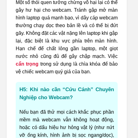
Một số thói quen tưởng chừng vô hại lại có thể
gây hư hại cho webcam. Tránh gập mở màn
hình laptop quá mạnh bạo, vì dây cáp webcam
thường chạy dọc theo bản lề và có thể bị đứt
gãy. Không đặt các vật nặng lên laptop khi gập
lại, đặc biệt là khu vực phía trên màn hình.
Hạn chế để chất lỏng gần laptop, một giọt
nước nhỏ cũng đủ để gây chập mạch. Việc
cẩn trọng
trong sử dụng là chìa khóa để bảo
vệ chiếc webcam quý giá của bạn.
H5: Khi nào cần “Cứu Cánh” Chuyên
Nghiệp cho Webcam?
Nếu bạn đã thử mọi cách khắc phục phần
mềm mà webcam vẫn không hoạt động,
hoặc có dấu hiệu hư hỏng vật lý (như nứt
vỡ ống kính, hình ảnh bị sọc ngang/dọc),