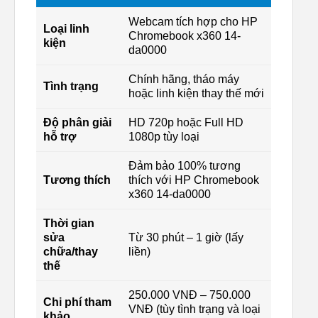
Webcam tích hợp cho HP
Loại linh
Chromebook x360 14-
kiện
da0000
Chính hãng, tháo máy
Tình trạng
hoặc linh kiện thay thế mới
Độ phân giải
HD 720p hoặc Full HD
hỗ trợ
1080p tùy loại
Đảm bảo 100% tương
Tương thích
thích với HP Chromebook
x360 14-da0000
Thời gian
sửa
Từ 30 phút – 1 giờ (lấy
chữa/thay
liền)
thế
250.000 VNĐ – 750.000
Chi phí tham
VNĐ (tùy tình trạng và loại
khảo