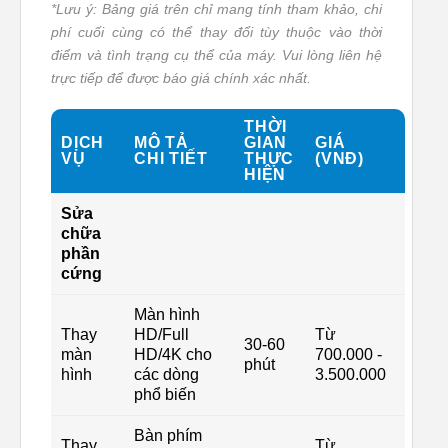
*Lưu ý: Bảng giá trên chỉ mang tính tham khảo, chi
phí cuối cùng có thể thay đổi tùy thuộc vào thời
điểm và tình trạng cụ thể của máy. Vui lòng liên hệ
trực tiếp để được báo giá chính xác nhất.
THỜI
DỊCH
MÔ TẢ
GIAN
GIÁ
VỤ
CHI TIẾT
THỰC
(VNĐ)
HIỆN
Sửa
chữa
phần
cứng
Màn hình
Thay
HD/Full
Từ
30-60
màn
HD/4K cho
700.000 -
phút
hình
các dòng
3.500.000
phổ biến
Bàn phím
Thay
Từ