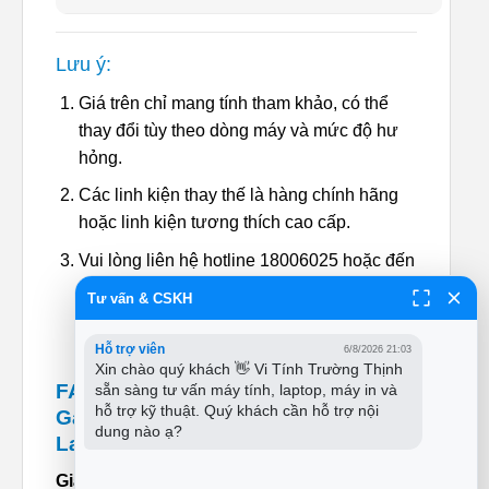
Lưu ý:
Giá trên chỉ mang tính tham khảo, có thể
thay đổi tùy theo dòng máy và mức độ hư
hỏng.
Các linh kiện thay thế là hàng chính hãng
hoặc linh kiện tương thích cao cấp.
Vui lòng liên hệ hotline 18006025 hoặc đến
trực tiếp tại Cửa Hàng Vi Tính Trường
Tư vấn & CSKH
Thịnh để được tư vấn chi tiết.
Hỗ trợ viên
6/8/2026 21:03
Xin chào quý khách 👋 Vi Tính Trường Thịnh 
FAQ – Những Thắc Mắc Thường
sẵn sàng tư vấn máy tính, laptop, máy in và 
hỗ trợ kỹ thuật. Quý khách cần hỗ trợ nội 
Gặp Về Dịch Vụ Sửa Webcam
dung nào ạ?
Laptop
Giá sửa webcam HP Chromebook x360 14-