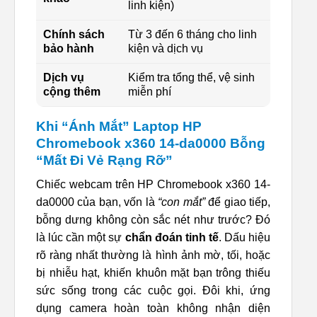
linh kiện)
Chính sách
Từ 3 đến 6 tháng cho linh
bảo hành
kiện và dịch vụ
Dịch vụ
Kiểm tra tổng thể, vệ sinh
cộng thêm
miễn phí
Khi “Ánh Mắt” Laptop HP
Chromebook x360 14-da0000 Bỗng
“Mất Đi Vẻ Rạng Rỡ”
Chiếc webcam trên HP Chromebook x360 14-
da0000 của bạn, vốn là
“con mắt”
để giao tiếp,
bỗng dưng không còn sắc nét như trước? Đó
là lúc cần một sự
chẩn đoán tinh tế
. Dấu hiệu
rõ ràng nhất thường là hình ảnh mờ, tối, hoặc
bị nhiễu hạt, khiến khuôn mặt bạn trông thiếu
sức sống trong các cuộc gọi. Đôi khi, ứng
dụng camera hoàn toàn không nhận diện