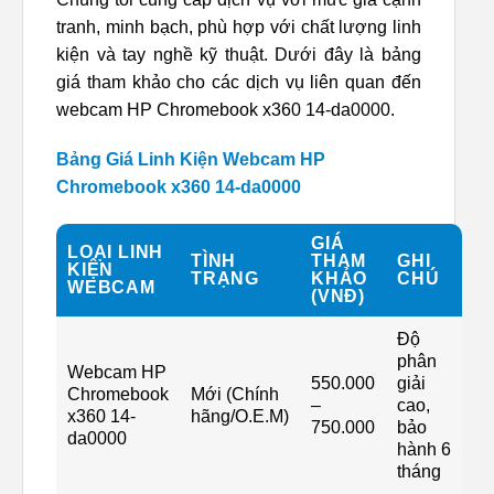
tranh, minh bạch, phù hợp với chất lượng linh
kiện và tay nghề kỹ thuật. Dưới đây là bảng
giá tham khảo cho các dịch vụ liên quan đến
webcam HP Chromebook x360 14-da0000.
Bảng Giá Linh Kiện Webcam HP
Chromebook x360 14-da0000
GIÁ
LOẠI LINH
TÌNH
THAM
GHI
KIỆN
TRẠNG
KHẢO
CHÚ
WEBCAM
(VNĐ)
Độ
phân
Webcam HP
550.000
giải
Chromebook
Mới (Chính
–
cao,
x360 14-
hãng/O.E.M)
750.000
bảo
da0000
hành 6
tháng