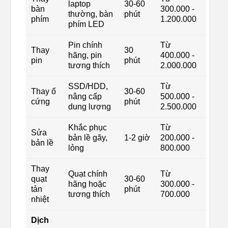
laptop
30-60
bàn
300.000 -
thường, bàn
phút
phím
1.200.000
phím LED
Pin chính
Từ
Thay
30
hãng, pin
400.000 -
pin
phút
tương thích
2.000.000
SSD/HDD,
Từ
Thay ổ
30-60
nâng cấp
500.000 -
cứng
phút
dung lượng
2.500.000
Khắc phục
Từ
Sửa
bản lề gãy,
1-2 giờ
200.000 -
bản lề
lỏng
800.000
Thay
Quạt chính
Từ
quạt
30-60
hãng hoặc
300.000 -
tản
phút
tương thích
700.000
nhiệt
Dịch