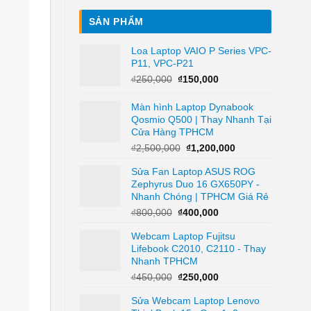
SẢN PHẨM
Loa Laptop VAIO P Series VPC-
P11, VPC-P21
Giá
Giá
₫
250,000
₫
150,000
gốc
hiện
là:
tại
Màn hình Laptop Dynabook
₫250,000.
là:
Qosmio Q500 | Thay Nhanh Tại
₫150,000.
Cửa Hàng TPHCM
Giá
Giá
₫
2,500,000
₫
1,200,000
gốc
hiện
Sửa Fan Laptop ASUS ROG
là:
tại
Zephyrus Duo 16 GX650PY -
₫2,500,000.
là:
Nhanh Chóng | TPHCM Giá Rẻ
₫1,200,000.
Giá
Giá
₫
800,000
₫
400,000
gốc
hiện
Webcam Laptop Fujitsu
là:
tại
Lifebook C2010, C2110 - Thay
₫800,000.
là:
Nhanh TPHCM
₫400,000.
Giá
Giá
₫
450,000
₫
250,000
gốc
hiện
Sửa Webcam Laptop Lenovo
là:
tại