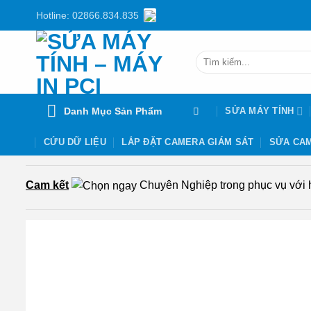
Chuyển
Hotline: 02866.834.835
đến
nội
Tìm
dung
kiếm:
Danh Mục Sản Phẩm
SỬA MÁY TÍNH
CỨU DỮ LIỆU
LẮP ĐẶT CAMERA GIÁM SÁT
SỬA CAM
Cam kết
Chuyên Nghiệp trong phục vụ với hơ