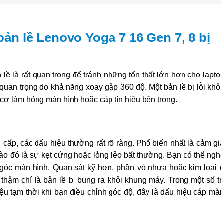
ản lề Lenovo Yoga 7 16 Gen 7, 8 bị
ề là rất quan trọng để tránh những tổn thất lớn hơn cho lapto
 quan trọng do khả năng xoay gập 360 độ. Một bản lề bị lỗi khô
ơ làm hỏng màn hình hoặc cáp tín hiệu bên trong.
 cấp, các dấu hiệu thường rất rõ ràng. Phổ biến nhất là cảm g
vào đó là sự kẹt cứng hoặc lỏng lẻo bất thường. Bạn có thể ngh
ỉnh góc màn hình. Quan sát kỹ hơn, phần vỏ nhựa hoặc kim loại
c thậm chí là bản lề bị bung ra khỏi khung máy. Trong một số 
ệu tạm thời khi bạn điều chỉnh góc độ, đây là dấu hiệu cáp mà