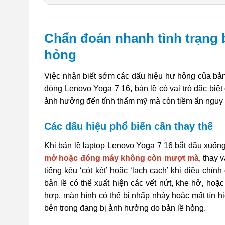
Chẩn đoán nhanh tình trạng b
hỏng
Việc nhận biết sớm các dấu hiệu hư hỏng của bản l
dòng Lenovo Yoga 7 16, bản lề có vai trò đặc biệt
ảnh hưởng đến tính thẩm mỹ mà còn tiềm ẩn nguy c
Các dấu hiệu phổ biến cần thay thế
Khi bản lề laptop Lenovo Yoga 7 16 bắt đầu xuống
mở hoặc đóng máy không còn mượt mà
, thay 
tiếng kêu ‘cót két’ hoặc ‘lạch cạch’ khi điều ch
bản lề có thể xuất hiện các vết nứt, khe hở, hoặ
hợp, màn hình có thể bị nhấp nháy hoặc mất tín hi
bên trong đang bị ảnh hưởng do bản lề hỏng.