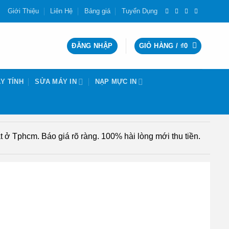
Giới Thiệu
Liên Hệ
Bảng giá
Tuyển Dụng
ĐĂNG NHẬP
GIỎ HÀNG /
₫
0
Y TÍNH
SỬA MÁY IN
NẠP MỰC IN
 ở Tphcm. Báo giá rõ ràng. 100% hài lòng mới thu tiền.