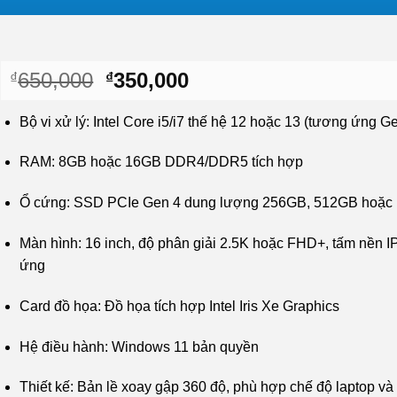
Giá
Giá
650,000
350,000
₫
₫
gốc
hiện
là:
tại
Bộ vi xử lý: Intel Core i5/i7 thế hệ 12 hoặc 13 (tương ứng G
₫650,000.
là:
₫350,000.
RAM: 8GB hoặc 16GB DDR4/DDR5 tích hợp
Ổ cứng: SSD PCIe Gen 4 dung lượng 256GB, 512GB hoặc
Màn hình: 16 inch, độ phân giải 2.5K hoặc FHD+, tấm nền 
ứng
Card đồ họa: Đồ họa tích hợp Intel Iris Xe Graphics
Hệ điều hành: Windows 11 bản quyền
Thiết kế: Bản lề xoay gập 360 độ, phù hợp chế độ laptop và 