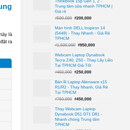
ThinkBook 15p Gen 1, 2 -
₫450,000.
là:
ung
Trung tâm sửa nhanh TPHCM |
₫250,000.
Giá rẻ
Giá
Giá
₫
500,000
₫
200,000
gốc
hiện
Màn hình DELL Inspiron 14
là:
tại
(5448) - Thay Nhanh - Giá Rẻ
₫500,000.
là:
này là
TPHCM
₫200,000.
đặt ra
Giá
Giá
₫
1,500,000
₫
950,000
gốc
hiện
Webcam Laptop Dynabook
là:
tại
Tecra Z40, Z50 - Thay Lấy Liền
₫1,500,000.
là:
Tại TPHCM Giá Tốt
₫950,000.
Giá
Giá
₫
450,000
₫
250,000
gốc
hiện
Bản lề Laptop Alienware x15
là:
tại
R1/R2 - Thay Nhanh, Giá Rẻ
₫450,000.
là:
Tại TPHCM
₫250,000.
Giá
Giá
₫
750,000
₫
450,000
gốc
hiện
Thay Webcam Laptop
là:
tại
Dynabook D51 D71 D81 -
₫750,000.
là:
Nhanh chóng Trung tâm
₫450,000.
TPHCM