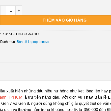
Thay Bản lề Laptop LENOVO Yoga 7 16 - Trung tâm Sửa nhanh TPH
THÊM VÀO GIỎ HÀNG
SKU:
SP-LEN-YOGA-OJO
Danh mục:
Bản Lề Laptop Lenovo
đầu xuất hiện những dấu hiệu hư hỏng như kẹt, lỏng lẻo hay p
hanh TPHCM
là ưu tiên hàng đầu. Với dịch vụ
Thay Bản lề L
ệ Gen 7 và Gen 8, người dùng không chỉ giải quyết triệt để vấn
giá dịch vụ thường nằm trong khoảng hợp lý, từ 350.000 đến 6