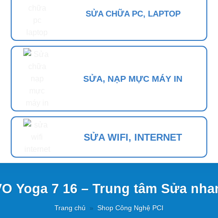
SỬA CHỮA PC, LAPTOP
SỬA, NẠP MỰC MÁY IN
SỬA WIFI, INTERNET
 Yoga 7 16 – Trung tâm Sửa nhan
Trang chủ
»
Shop Công Nghệ PCI