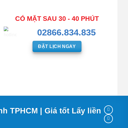
CÓ MẶT SAU 30 - 40 PHÚT
02866.834.835
ĐẶT LỊCH NGAY
h TPHCM | Giá tốt Lấy liền