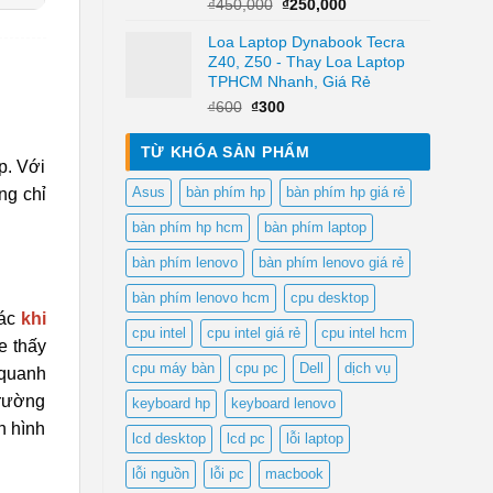
Giá
Giá
₫
450,000
₫
250,000
gốc
hiện
Loa Laptop Dynabook Tecra
là:
tại
Z40, Z50 - Thay Loa Laptop
₫450,000.
là:
TPHCM Nhanh, Giá Rẻ
₫250,000.
Giá
Giá
₫
600
₫
300
gốc
hiện
là:
tại
TỪ KHÓA SẢN PHẨM
₫600.
là:
p. Với
₫300.
Asus
bàn phím hp
bàn phím hp giá rẻ
ng chỉ
bàn phím hp hcm
bàn phím laptop
bàn phím lenovo
bàn phím lenovo giá rẻ
bàn phím lenovo hcm
cpu desktop
iác
khi
cpu intel
cpu intel giá rẻ
cpu intel hcm
e thấy
cpu máy bàn
cpu pc
Dell
dịch vụ
 quanh
trường
keyboard hp
keyboard lenovo
n hình
lcd desktop
lcd pc
lỗi laptop
lỗi nguồn
lỗi pc
macbook