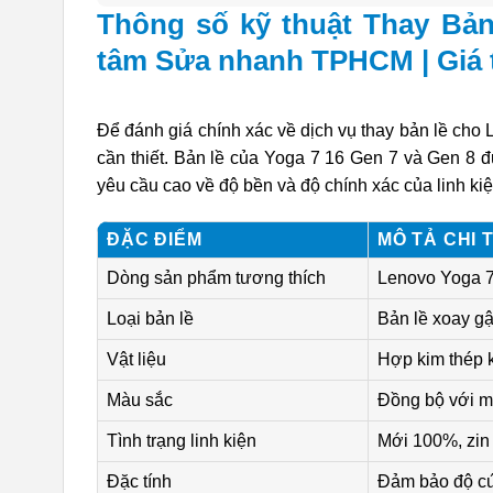
Thông số kỹ thuật Thay Bả
tâm Sửa nhanh TPHCM | Giá t
Để đánh giá chính xác về dịch vụ thay bản lề cho 
cần thiết. Bản lề của Yoga 7 16 Gen 7 và Gen 8 đ
yêu cầu cao về độ bền và độ chính xác của linh kiệ
ĐẶC ĐIỂM
MÔ TẢ CHI T
Dòng sản phẩm tương thích
Lenovo Yoga 7
Loại bản lề
Bản lề xoay gậ
Vật liệu
Hợp kim thép 
Màu sắc
Đồng bộ với m
Tình trạng linh kiện
Mới 100%, zin 
Đặc tính
Đảm bảo độ cứn