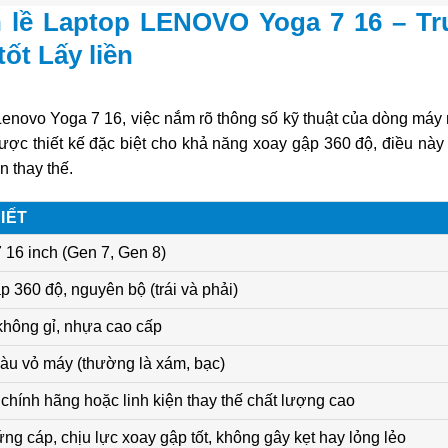
n lề Laptop LENOVO Yoga 7 16 – Tr
ốt Lấy liền
Lenovo Yoga 7 16, việc nắm rõ thông số kỹ thuật của dòng máy 
ược thiết kế đặc biệt cho khả năng xoay gập 360 độ, điều này 
n thay thế.
IẾT
 16 inch (Gen 7, Gen 8)
p 360 độ, nguyên bộ (trái và phải)
không gỉ, nhựa cao cấp
àu vỏ máy (thường là xám, bạc)
chính hãng hoặc linh kiện thay thế chất lượng cao
g cáp, chịu lực xoay gập tốt, không gây kẹt hay lỏng lẻo