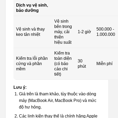
Dịch vụ vệ sinh,
bảo dưỡng
Vệ sinh
bên trong
Vệ sinh và thay
500.000 -
máy, cải
1-2 giờ
keo tản nhiệt
1.000.000
thiện
hiệu suất
Kiểm tra
Kiểm tra lỗi phần
toàn diện
30
cứng và phần
(có báo
Miễn phí
phút
mềm
cáo chi
tiết)
Lưu ý:
Giá trên là tham khảo, tùy thuộc vào dòng
máy (MacBook Air, MacBook Pro) và mức
độ hư hỏng.
Các linh kiện thay thế là chính hãng Apple