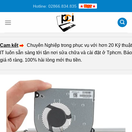
Chuyển
Hotline: 02866.834.835
đến
nội
dung
Cam kết
Chuyên Nghiệp trong phục vụ với hơn 20 Kỹ thuậ
IT luôn sẵn sàng tới tận nơi sửa chữa và cài đặt ở Tphcm. Báo
giá rõ ràng. 100% hài lòng mới thu tiền.