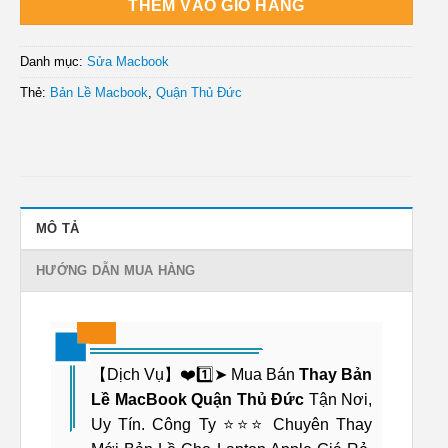
THÊM VÀO GIỎ HÀNG
Danh mục:
Sửa Macbook
Thẻ:
Bản Lề Macbook
,
Quận Thủ Đức
MÔ TẢ
HƯỚNG DẪN MUA HÀNG
【Dịch Vụ】❤️1️⃣➤ Mua Bán
Thay Bản
Lề MacBook Quận Thủ Đức
Tận Nơi,
Uy Tín. Công Ty ⭐⭐⭐ Chuyên Thay