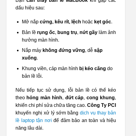
Bạn
cần thay bản lề MacBook
khi gặp các
dấu hiệu sau:
Mở nắp
cứng, kêu rít, lệch
hoặc
kẹt góc
.
Bản lề
rụng ốc
,
bung trụ
,
nứt gãy
làm ảnh
hưởng màn hình.
Nắp máy
không đứng vững
, dễ
sập
xuống
.
Khung viền, cáp màn hình
bị kéo căng
do
bản lề lỗi.
Nếu tiếp tục sử dụng, lỗi bản lề có thể kéo
theo
hỏng màn hình
,
đứt cáp
,
cong khung
,
khiến chi phí sửa chữa tăng cao.
Công Ty PCI
khuyến nghị xử lý sớm bằng
dịch vụ thay bản
lề laptop tận nơi
để đảm bảo an toàn và hiệu
năng lâu dài.