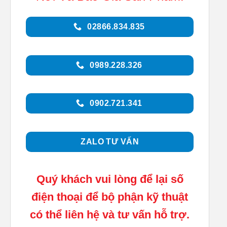
02866.834.835
0989.228.326
0902.721.341
ZALO TƯ VẤN
Quý khách vui lòng để lại số
điện thoại để bộ phận kỹ thuật
có thể liên hệ và tư vấn hỗ trợ.