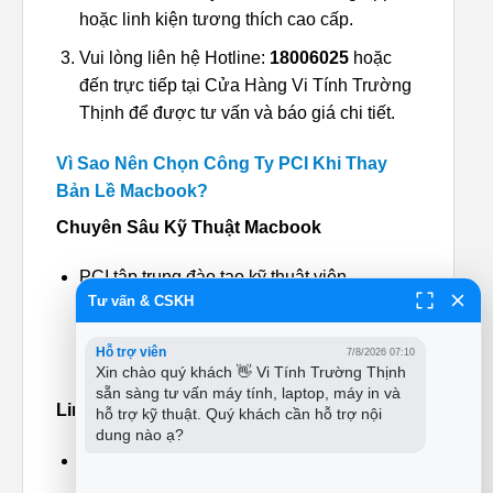
hoặc linh kiện tương thích cao cấp.
Vui lòng liên hệ Hotline:
18006025
hoặc
đến trực tiếp tại Cửa Hàng Vi Tính Trường
Thịnh để được tư vấn và báo giá chi tiết.
Vì Sao Nên Chọn Công Ty PCI Khi Thay
Bản Lề Macbook?
Chuyên Sâu Kỹ Thuật Macbook
PCI tập trung đào tạo kỹ thuật viên
Tư vấn & CSKH
MacBook, hiểu rõ cấu trúc bản lề từng đời
máy, hạn chế tối đa rủi ro nứt màn – đứt
Hỗ trợ viên
7/8/2026 07:10
cáp.
Xin chào quý khách 👋 Vi Tính Trường Thịnh 
sẵn sàng tư vấn máy tính, laptop, máy in và 
Linh Kiện Chất Lượng Cao
hỗ trợ kỹ thuật. Quý khách cần hỗ trợ nội 
dung nào ạ?
Bản lề sử dụng có độ tương thích cao, lực
đóng mở chuẩn, giúp nắp máy mượt – chắc