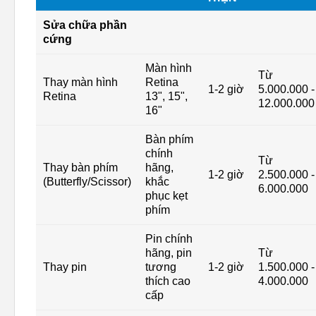
Sửa chữa phần
cứng
Màn hình
Từ
Thay màn hình
Retina
1-2 giờ
5.000.000 -
Retina
13", 15",
12.000.000
16"
Bàn phím
chính
Từ
Thay bàn phím
hãng,
1-2 giờ
2.500.000 -
(Butterfly/Scissor)
khắc
6.000.000
phục kẹt
phím
Pin chính
hãng, pin
Từ
Thay pin
tương
1-2 giờ
1.500.000 -
thích cao
4.000.000
cấp