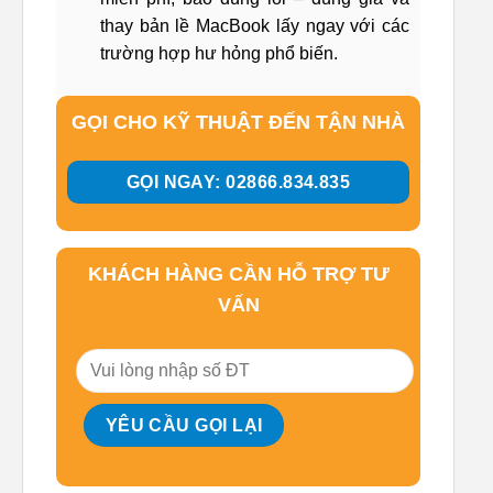
thay bản lề MacBook lấy ngay với các
trường hợp hư hỏng phổ biến.
GỌI CHO KỸ THUẬT ĐẾN TẬN NHÀ
GỌI NGAY: 02866.834.835
KHÁCH HÀNG CẦN HỖ TRỢ TƯ
VẤN