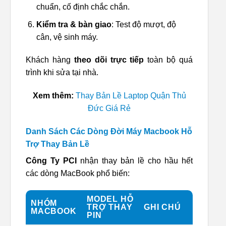
chuẩn, cố định chắc chắn.
Kiểm tra & bàn giao
: Test độ mượt, độ
cân, vệ sinh máy.
Khách hàng
theo dõi trực tiếp
toàn bộ quá
trình khi sửa tại nhà.
Xem thêm:
Thay Bản Lề Laptop Quận Thủ
Đức Giá Rẻ
Danh Sách Các Dòng Đời Máy Macbook Hỗ
Trợ Thay Bản Lề
Công Ty PCI
nhận thay bản lề cho hầu hết
các dòng MacBook phổ biến:
MODEL HỖ
NHÓM
TRỢ THAY
GHI CHÚ
MACBOOK
PIN