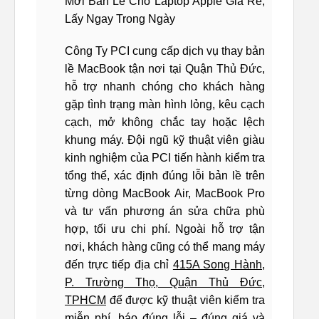
Mới Bản Lề Cho Laptop Apple Giá Rẻ,
Lấy Ngay Trong Ngày
Công Ty PCI cung cấp dịch vụ thay bản
lề MacBook tận nơi tại Quận Thủ Đức,
hỗ trợ nhanh chóng cho khách hàng
gặp tình trạng màn hình lỏng, kêu cạch
cạch, mở không chắc tay hoặc lệch
khung máy. Đội ngũ kỹ thuật viên giàu
kinh nghiệm của PCI tiến hành kiểm tra
tổng thể, xác định đúng lỗi bản lề trên
từng dòng MacBook Air, MacBook Pro
và tư vấn phương án sửa chữa phù
hợp, tối ưu chi phí. Ngoài hỗ trợ tận
nơi, khách hàng cũng có thể mang máy
đến trực tiếp địa chỉ
415A Song Hành,
P. Trường Thọ, Quận Thủ Đức,
TPHCM
để được kỹ thuật viên kiểm tra
miễn phí, báo đúng lỗi – đúng giá và