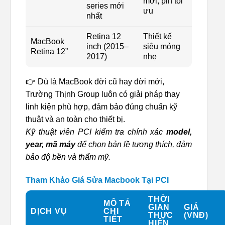
mới, pin tối
series mới
ưu
nhất
Retina 12
Thiết kế
MacBook
inch (2015–
siêu mỏng
Retina 12”
2017)
nhẹ
👉 Dù là MacBook đời cũ hay đời mới,
Trường Thịnh Group luôn có giải pháp thay
linh kiện phù hợp, đảm bảo đúng chuẩn kỹ
thuật và an toàn cho thiết bị.
Kỹ thuật viên PCI kiểm tra chính xác
model,
year, mã máy
để chọn bản lề tương thích, đảm
bảo độ bền và thẩm mỹ.
Tham Khảo Giá Sửa Macbook Tại PCI
THỜI
MÔ TẢ
GIAN
GIÁ
DỊCH VỤ
CHI
THỰC
(VNĐ)
TIẾT
HIỆN