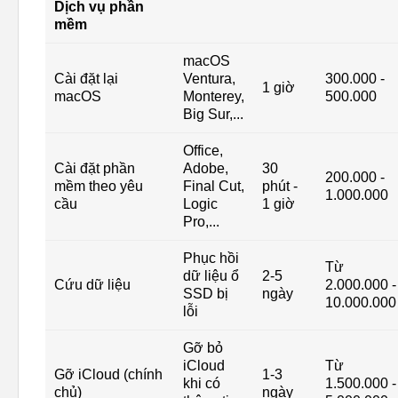
Dịch vụ phần
mềm
macOS
Cài đặt lại
Ventura,
300.000 -
1 giờ
macOS
Monterey,
500.000
Big Sur,...
Office,
Cài đặt phần
Adobe,
30
200.000 -
mềm theo yêu
Final Cut,
phút -
1.000.000
cầu
Logic
1 giờ
Pro,...
Phục hồi
Từ
dữ liệu ổ
2-5
Cứu dữ liệu
2.000.000 -
SSD bị
ngày
10.000.000
lỗi
Gỡ bỏ
iCloud
Từ
Gỡ iCloud (chính
1-3
khi có
1.500.000 -
chủ)
ngày