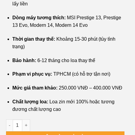
₫400,000.
là:
lấy liền
₫250,000.
Dòng máy tương thích:
MSI Prestige 13, Prestige
13 Evo, Modern 14, Modern 14 Evo
Thời gian thay thế:
Khoảng 15-30 phút (tùy tình
trạng)
Bảo hành:
6-12 tháng cho loa thay thế
Phạm vi phục vụ:
TPHCM (có hỗ trợ tận nơi)
Mức giá tham khảo:
250.000 VNĐ – 400.000 VNĐ
Chất lượng loa:
Loa zin mới 100% hoặc tương
đương chất lượng cao
Thay Loa Laptop MSI - Sửa Lấy Liền Gần Địa Chỉ Google Map