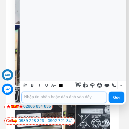
👋
👍
🌹
😊
❤️
📞
B
I
U
A+
Gửi
02866 834 835
Call
0989.228.326
-
0902.721.341