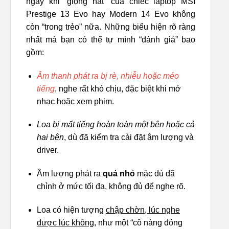
ngay khi “giọng hát” của chiếc laptop MSI
Prestige 13 Evo hay Modern 14 Evo không
còn “trong trẻo” nữa. Những biểu hiện rõ ràng
nhất mà bạn có thể tự mình “đánh giá” bao
gồm:
Âm thanh phát ra bị rè, nhiễu hoặc méo
tiếng
, nghe rất khó chịu, đặc biệt khi mở
nhạc hoặc xem phim.
Loa bị mất tiếng hoàn toàn một bên hoặc cả
hai bên
, dù đã kiểm tra cài đặt âm lượng và
driver.
Âm lượng phát ra
quá nhỏ
mặc dù đã
chỉnh ở mức tối đa, không đủ để nghe rõ.
Loa có hiện tượng
chập chờn, lúc nghe
được lúc không
, như một “cô nàng đỏng