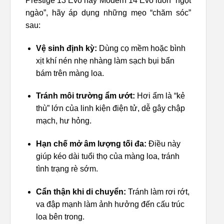
Prestige 13 Evo hay Modern 14 Evo luôn “ngọt
ngào”, hãy áp dụng những mẹo “chăm sóc”
sau:
Vệ sinh định kỳ:
Dùng cọ mềm hoặc bình
xịt khí nén nhẹ nhàng làm sạch bụi bẩn
bám trên màng loa.
Tránh môi trường ẩm ướt:
Hơi ẩm là “kẻ
thù” lớn của linh kiện điện tử, dễ gây chập
mạch, hư hỏng.
Hạn chế mở âm lượng tối đa:
Điều này
giúp kéo dài tuổi thọ của màng loa, tránh
tình trạng rè sớm.
Cẩn thận khi di chuyển:
Tránh làm rơi rớt,
va đập mạnh làm ảnh hưởng đến cấu trúc
loa bên trong.