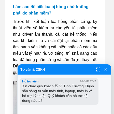
Làm sao để biết loa bị hỏng chứ không
phải do phần mềm?
Trước khi kết luận loa hỏng phần cứng, kỹ
thuật viên sẽ kiểm tra các yếu tố phần mềm
như driver âm thanh, cài đặt hệ thống. Nếu
sau khi kiểm tra và cài đặt lại phần mềm mà
âm thanh vẫn không cải thiện hoặc có các dấu
hiệu vật lý như rè, vỡ tiếng, thì khả năng cao
loa đã hỏng phần cứng và cần được thay thế.
Đây là bước “chẩn đoán” quan trọng để đưa ra
Tư vấn & CSKH
giải pháp “thẩm mỹ” phù hợp nhất.
Hỗ trợ viên
8/8/2026 07:46
Xin chào quý khách 👋 Vi Tính Trường Thịnh 
sẵn sàng tư vấn máy tính, laptop, máy in và 
hỗ trợ kỹ thuật. Quý khách cần hỗ trợ nội 
dung nào ạ?