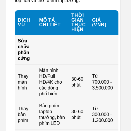
loại loa và thời điểm thị trường.
THỜI
DỊCH
MÔ TẢ
GIAN
GIÁ
VỤ
CHI TIẾT
THỰC
(VNĐ)
HIỆN
Sửa
chữa
phần
cứng
Màn hình
Thay
HD/Full
Từ
30-60
màn
HD/4K cho
700.000 -
phút
hình
các dòng
3.500.000
phổ biến
Bàn phím
Thay
Từ
laptop
30-60
bàn
300.000 -
thường, bàn
phút
phím
1.200.000
phím LED