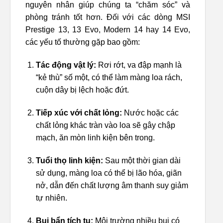
nguyên nhân giúp chúng ta “chăm sóc” và
phòng tránh tốt hơn. Đối với các dòng MSI
Prestige 13, 13 Evo, Modern 14 hay 14 Evo,
các yếu tố thường gặp bao gồm:
Tác động vật lý:
Rơi rớt, va đập mạnh là
“kẻ thù” số một, có thể làm màng loa rách,
cuộn dây bị lệch hoặc đứt.
Tiếp xúc với chất lỏng:
Nước hoặc các
chất lỏng khác tràn vào loa sẽ gây chập
mạch, ăn mòn linh kiện bên trong.
Tuổi thọ linh kiện:
Sau một thời gian dài
sử dụng, màng loa có thể bị lão hóa, giãn
nở, dẫn đến chất lượng âm thanh suy giảm
tự nhiên.
Bụi bẩn tích tụ:
Môi trường nhiều bụi có