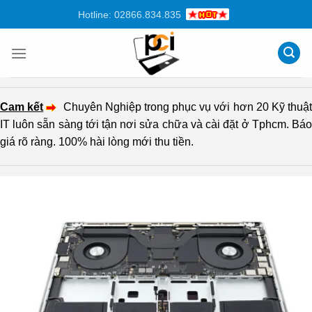
Chuyển
Hotline: 02866.834.835
đến
nội
dung
Cam kết
Chuyên Nghiệp trong phục vụ với hơn 20 Kỹ thuậ
IT luôn sẵn sàng tới tận nơi sửa chữa và cài đặt ở Tphcm. Báo
giá rõ ràng. 100% hài lòng mới thu tiền.