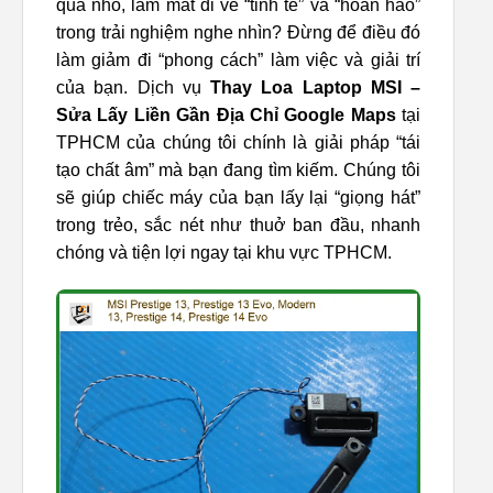
quá nhỏ, làm mất đi vẻ “tinh tế” và “hoàn hảo”
trong trải nghiệm nghe nhìn? Đừng để điều đó
làm giảm đi “phong cách” làm việc và giải trí
của bạn. Dịch vụ
Thay Loa Laptop MSI –
Sửa Lấy Liền Gần Địa Chỉ Google Maps
tại
TPHCM của chúng tôi chính là giải pháp “tái
tạo chất âm” mà bạn đang tìm kiếm. Chúng tôi
sẽ giúp chiếc máy của bạn lấy lại “giọng hát”
trong trẻo, sắc nét như thuở ban đầu, nhanh
chóng và tiện lợi ngay tại khu vực TPHCM.