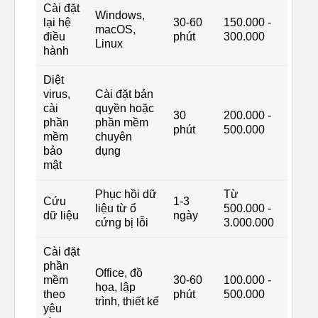
Cài đặt
Windows,
lại hệ
30-60
150.000 -
macOS,
điều
phút
300.000
Linux
hành
Diệt
virus,
Cài đặt bản
cài
quyền hoặc
30
200.000 -
phần
phần mềm
phút
500.000
mềm
chuyên
bảo
dụng
mật
Phục hồi dữ
Từ
Cứu
1-3
liệu từ ổ
500.000 -
dữ liệu
ngày
cứng bị lỗi
3.000.000
Cài đặt
phần
Office, đồ
mềm
30-60
100.000 -
họa, lập
theo
phút
500.000
trình, thiết kế
yêu