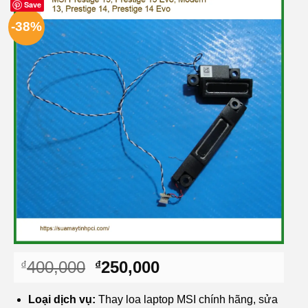
Save
-38%
Giá
Giá
400,000
250,000
₫
₫
gốc
hiện
là:
tại
Loại dịch vụ:
Thay loa laptop MSI chính hãng, sửa