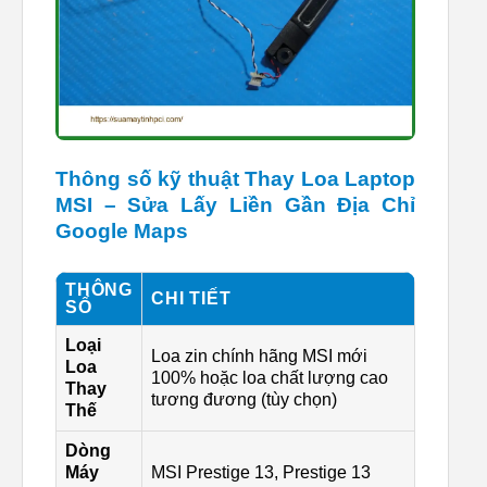
Thông số kỹ thuật Thay Loa Laptop
MSI – Sửa Lấy Liền Gần Địa Chỉ
Google Maps
THÔNG
CHI TIẾT
SỐ
Loại
Loa zin chính hãng MSI mới
Loa
100% hoặc loa chất lượng cao
Thay
tương đương (tùy chọn)
Thế
Dòng
Máy
MSI Prestige 13, Prestige 13