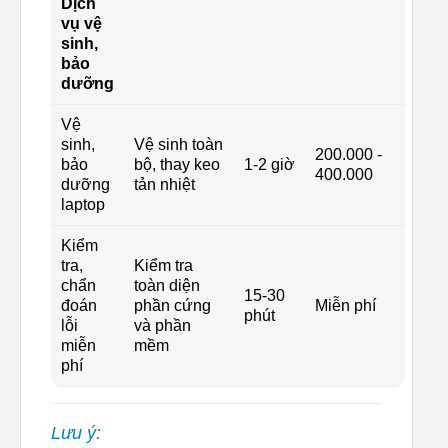
Dịch
vụ vệ
sinh,
bảo
dưỡng
Vệ
sinh,
Vệ sinh toàn
200.000 -
bảo
bộ, thay keo
1-2 giờ
400.000
dưỡng
tản nhiệt
laptop
Kiểm
tra,
Kiểm tra
chẩn
toàn diện
15-30
đoán
phần cứng
Miễn phí
phút
lỗi
và phần
miễn
mềm
phí
Lưu ý: