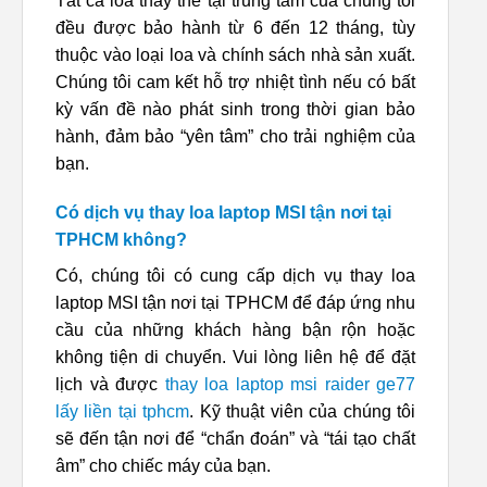
Tất cả loa thay thế tại trung tâm của chúng tôi
đều được bảo hành từ 6 đến 12 tháng, tùy
thuộc vào loại loa và chính sách nhà sản xuất.
Chúng tôi cam kết hỗ trợ nhiệt tình nếu có bất
kỳ vấn đề nào phát sinh trong thời gian bảo
hành, đảm bảo “yên tâm” cho trải nghiệm của
bạn.
Có dịch vụ thay loa laptop MSI tận nơi tại
TPHCM không?
Có, chúng tôi có cung cấp dịch vụ thay loa
laptop MSI tận nơi tại TPHCM để đáp ứng nhu
cầu của những khách hàng bận rộn hoặc
không tiện di chuyển. Vui lòng liên hệ để đặt
lịch và được
thay loa laptop msi raider ge77
lấy liền tại tphcm
. Kỹ thuật viên của chúng tôi
sẽ đến tận nơi để “chẩn đoán” và “tái tạo chất
âm” cho chiếc máy của bạn.