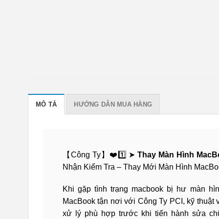
MÔ TẢ
HƯỚNG DẪN MUA HÀNG
【Công Ty】❤️1️⃣ ➤
Thay Màn Hình MacB
Nhận Kiểm Tra – Thay Mới Màn Hình MacBo
Khi gặp tình trạng macbook bị hư màn hìn
MacBook tận nơi với Công Ty PCI, kỹ thuật v
xử lý phù hợp trước khi tiến hành sửa c