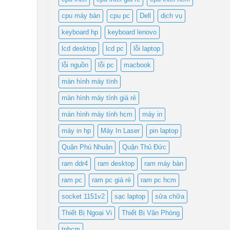
cpu máy bàn
cpu pc
Dell
dịch vụ
keyboard hp
keyboard lenovo
lcd desktop
lcd pc
lỗi laptop
lỗi nguồn
lỗi pc
macbook
màn hình máy tính
màn hình máy tính giá rẻ
màn hình máy tính hcm
máy in
máy in hp
Máy In Laser
pin laptop
Quận Phú Nhuận
Quận Thủ Đức
ram ddr4
ram desktop
ram máy bàn
ram pc
ram pc giá rẻ
ram pc hcm
socket 1151v2
sạc laptop
sửa chữa
Thiết Bị Ngoại Vi
Thiết Bị Văn Phòng
tphcm