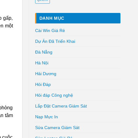
p gấp,
DANH MỤC
en một
Cài Win Giá Rẻ
Dự Án Đã Triển Khai
Đà Nẵng
Hà Nội
Hải Dương
Hỏi Đáp
Hỏi đáp Công nghệ
Lắp Đặt Camera Giám Sát
 phòng
an tâm
Nạp Mực In
Sửa Camera Giám Sát
à cuộc