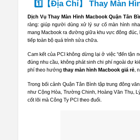
1️⃣【Địa Chỉ】 Thay Màn Hì
Dịch Vụ Thay Màn Hình Macbook Quận Tân Bì
ràng: giúp người dùng xử lý sự cố màn hình nha
mang Macbook ra đường giữa khu vực đông đúc, kh
tiếp toàn bộ quá trình sửa chữa.
Cam kết của PCI không dừng lại ở việc “đến tận nơ
đúng nhu cầu, không phát sinh chi phí ngoài dự k
phí theo hướng
thay màn hình Macbook giá rẻ
, 
Trong bối cảnh Quận Tân Bình tập trung đông vă
như Cộng Hòa, Trường Chinh, Hoàng Văn Thụ, Lý Th
cốt lõi mà Công Ty PCI theo đuổi.