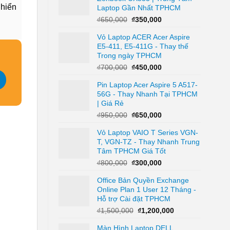
 hiển
Laptop Gần Nhất TPHCM
₫590,000.
Giá
Giá
₫
650,000
₫
350,000
gốc
hiện
Vỏ Laptop ACER Acer Aspire
là:
tại
E5-411, E5-411G - Thay thế
₫650,000.
là:
Trong ngày TPHCM
₫350,000.
Giá
Giá
₫
700,000
₫
450,000
gốc
hiện
Pin Laptop Acer Aspire 5 A517-
là:
tại
56G - Thay Nhanh Tại TPHCM
₫700,000.
là:
| Giá Rẻ
₫450,000.
Giá
Giá
₫
950,000
₫
650,000
gốc
hiện
Vỏ Laptop VAIO T Series VGN-
là:
tại
T, VGN-TZ - Thay Nhanh Trung
₫950,000.
là:
Tâm TPHCM Giá Tốt
₫650,000.
Giá
Giá
₫
800,000
₫
300,000
gốc
hiện
Office Bản Quyền Exchange
là:
tại
Online Plan 1 User 12 Tháng -
₫800,000.
là:
Hỗ trợ Cài đặt TPHCM
₫300,000.
Giá
Giá
₫
1,500,000
₫
1,200,000
gốc
hiện
Màn Hình Laptop DELL
là:
tại