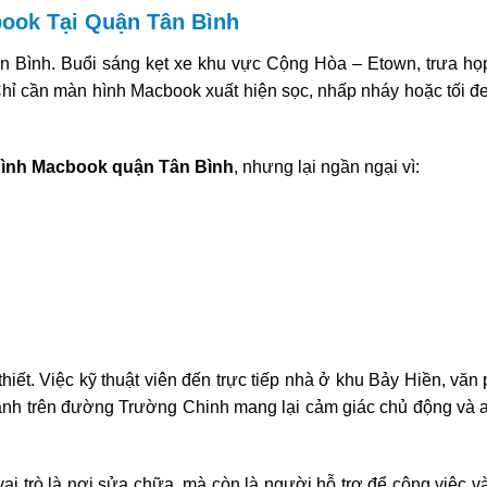
ook Tại Quận Tân Bình
ân Bình. Buổi sáng kẹt xe khu vực Cộng Hòa – Etown, trưa họ
Chỉ cần màn hình Macbook xuất hiện sọc, nhấp nháy hoặc tối đ
 hình Macbook quận Tân Bình
, nhưng lại ngần ngại vì:
thiết. Việc kỹ thuật viên đến trực tiếp nhà ở khu Bảy Hiền, văn
nh trên đường Trường Chinh mang lại cảm giác chủ động và 
ai trò là nơi sửa chữa, mà còn là người hỗ trợ để công việc v