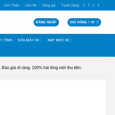
Giới Thiệu
Liên Hệ
Bảng giá
Tuyển Dụng
ĐĂNG NHẬP
GIỎ HÀNG /
₫
0
Y TÍNH
SỬA MÁY IN
NẠP MỰC IN
Báo giá rõ ràng. 100% hài lòng mới thu tiền.