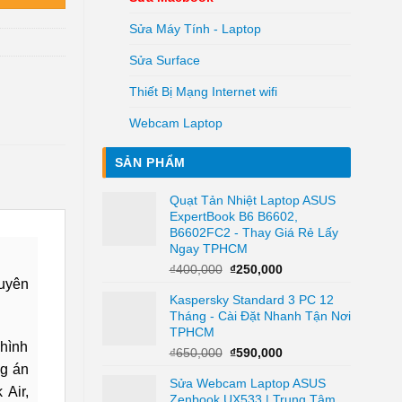
Sửa Máy Tính - Laptop
Sửa Surface
Thiết Bị Mạng Internet wifi
Webcam Laptop
SẢN PHẨM
Quạt Tản Nhiệt Laptop ASUS
ExpertBook B6 B6602,
B6602FC2 - Thay Giá Rẻ Lấy
Ngay TPHCM
Giá
Giá
₫
400,000
₫
250,000
uyên
gốc
hiện
Kaspersky Standard 3 PC 12
là:
tại
Tháng - Cài Đặt Nhanh Tận Nơi
₫400,000.
là:
TPHCM
₫250,000.
hình
Giá
Giá
₫
650,000
₫
590,000
gốc
hiện
ng án
Sửa Webcam Laptop ASUS
là:
tại
Air,
Zenbook UX533 | Trung Tâm
₫650,000.
là: