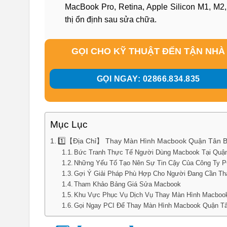
MacBook Pro, Retina, Apple Silicon M1, M2,
thị ổn định sau sửa chữa.
GỌI CHO KỸ THUẬT ĐẾN TẬN NHÀ
GỌI NGAY: 02866.834.835
Mục Lục
1️⃣【Địa Chỉ】 Thay Màn Hình Macbook Quận Tân B
Bức Tranh Thực Tế Người Dùng Macbook Tại Quậ
Những Yếu Tố Tạo Nên Sự Tin Cậy Của Công Ty P
Gợi Ý Giải Pháp Phù Hợp Cho Người Đang Cần T
Tham Khảo Bảng Giá Sửa Macbook
Khu Vực Phục Vụ Dịch Vụ Thay Màn Hình Macbook
Gọi Ngay PCI Để Thay Màn Hình Macbook Quận T