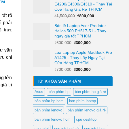
 ™
E4200/E4300/E4310 - Thay Tại
₫1,500,000.
là:
Cửa Hàng Giá Rẻ TPHCM
₫1,200,000.
rất rõ
Giá
Giá
₫
1,500,000
₫
800,000
gốc
hiện
ì phải
Bản lề Laptop Acer Predator
là:
tại
i trực
Helios 500 PH517-51 - Thay
₫1,500,000.
là:
ngay giá tốt TPHCM
₫800,000.
Giá
Giá
₫
600,000
₫
300,000
gốc
hiện
tư vấn
Loa Laptop Apple MacBook Pro
là:
tại
ưu chi
A1425 - Thay Lấy Ngay Tại
₫600,000.
là:
Cửa Hàng TPHCM
₫300,000.
Giá
Giá
₫
700,000
₫
300,000
gốc
hiện
ng lớn
là:
tại
TỪ KHÓA SẢN PHẨM
iá trị
₫700,000.
là:
₫300,000.
Asus
bàn phím hp
bàn phím hp giá rẻ
bàn phím hp hcm
bàn phím laptop
bàn phím lenovo
bàn phím lenovo giá rẻ
bàn phím lenovo hcm
cpu desktop
cpu intel
cpu intel giá rẻ
cpu intel hcm