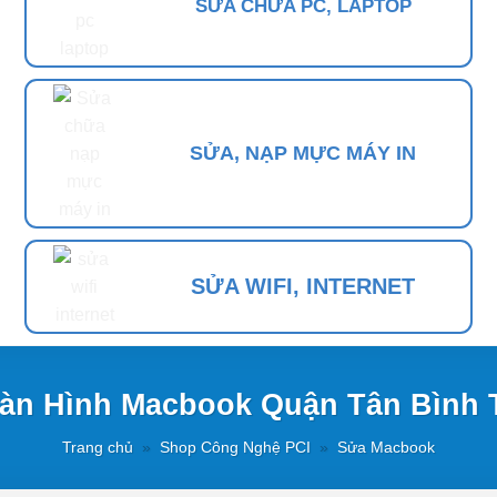
SỬA CHỮA PC, LAPTOP
SỬA, NẠP MỰC MÁY IN
SỬA WIFI, INTERNET
àn Hình Macbook Quận Tân Bình 
Trang chủ
»
Shop Công Nghệ PCI
»
Sửa Macbook