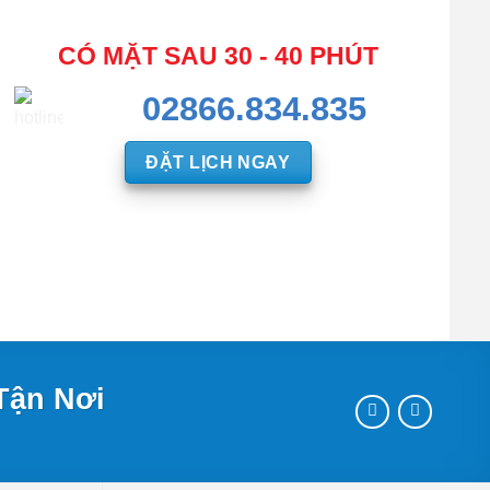
CÓ MẶT SAU 30 - 40 PHÚT
02866.834.835
ĐẶT LỊCH NGAY
Tận Nơi