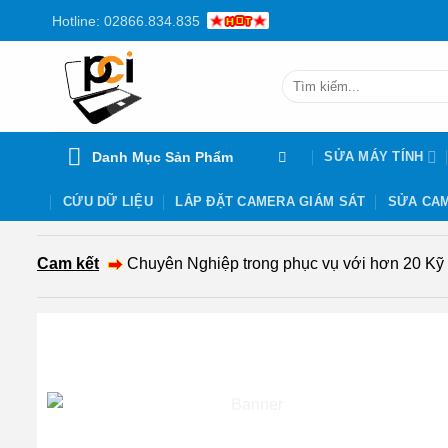
Chuyển
Hotline: 02866.834.835
đến
nội
Tìm
dung
kiếm:
Danh Mục Sản Phẩm
SỬA MÁY TÍNH
CỨU DỮ LIỆU
LẮP ĐẶT CAMERA GIÁM SÁT
SỬA CAM
Cam kết
Chuyên Nghiệp trong phục vụ với hơn 20 Kỹ th