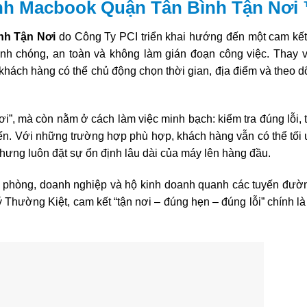
nh Macbook Quận Tân Bình Tận Nơi
nh Tận Nơi
do Công Ty PCI triển khai hướng đến một cam kết 
nh chóng, an toàn và không làm gián đoạn công việc. Thay v
ách hàng có thể chủ động chọn thời gian, địa điểm và theo dõ
i”, mà còn nằm ở cách làm việc minh bạch: kiểm tra đúng lỗi, 
iến. Với những trường hợp phù hợp, khách hàng vẫn có thể tối 
nhưng luôn đặt sự ổn định lâu dài của máy lên hàng đầu.
n phòng, doanh nghiệp và hộ kinh doanh quanh các tuyến đườ
ường Kiệt, cam kết “tận nơi – đúng hẹn – đúng lỗi” chính là g