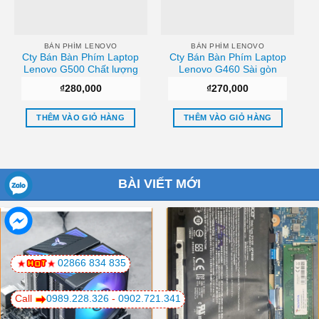
BÀN PHÍM LENOVO
BÀN PHÍM LENOVO
Cty Bán Bàn Phím Laptop
Cty Bán Bàn Phím Laptop
Lenovo G500 Chất lượng
Lenovo G460 Sài gòn
₫
280,000
₫
270,000
THÊM VÀO GIỎ HÀNG
THÊM VÀO GIỎ HÀNG
BÀI VIẾT MỚI
02866 834 835
Call
0989.228.326
-
0902.721.341