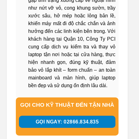
gặp tình trạng xuống cấp về ngoại hình
như nứt vỡ vỏ, cong khung sườn, trầy
xước sâu, hở mép hoặc lỏng bản lề,
khiến máy mất đi độ chắc chắn và ảnh
hưởng đến các linh kiện bên trong. Với
khách hàng tại Quận 10, Công Ty PCI
cung cấp dịch vụ kiểm tra và thay vỏ
laptop tận nơi hoặc tại cửa hàng, thực
hiện nhanh gọn, đúng kỹ thuật, đảm
bảo vỏ lắp khít – form chuẩn – an toàn
mainboard và màn hình, giúp laptop
bền đẹp và sử dụng ổn định lâu dài.
GỌI CHO KỸ THUẬT ĐẾN TẬN NHÀ
GỌI NGAY: 02866.834.835