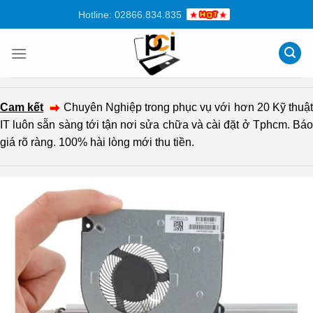
Chuyển
Hotline: 02866.834.835
đến
nội
dung
Cam kết
Chuyên Nghiệp trong phục vụ với hơn 20 Kỹ thuậ
IT luôn sẵn sàng tới tận nơi sửa chữa và cài đặt ở Tphcm. Báo
giá rõ ràng. 100% hài lòng mới thu tiền.