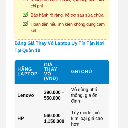
chi phí
Bảo hành rõ ràng, hỗ trợ sau sửa chữa
Hoàn tiền nếu linh kiện không đúng cam
kết
Bảng Giá Thay Vỏ Laptop Uy Tín Tận Nơi
Tại Quận 10
GIÁ
HÃNG
THAY
GHI CHÚ
LAPTOP
VỎ
(VNĐ)
Vỏ dòng phổ
390.000 –
Lenovo
thông, giá ổn
550.000
định
Tùy model, vỏ
560.000 –
HP
kim loại giá cao
1.150.000
hơn