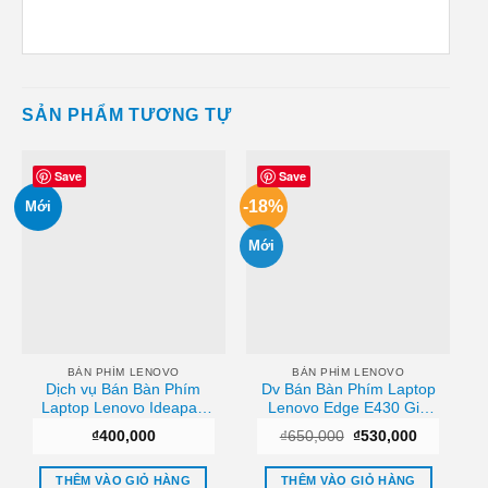
SẢN PHẨM TƯƠNG TỰ
Save
Save
-18%
Mới
Mới
BÀN PHÍM LENOVO
BÀN PHÍM LENOVO
Dịch vụ Bán Bàn Phím
Dv Bán Bàn Phím Laptop
Laptop Lenovo Ideapad
Lenovo Edge E430 Giá
100-14ibd (Cáp Thẳng
tốt
Giá
Giá
₫
400,000
₫
650,000
₫
530,000
Giữa) Hcm
gốc
hiện
là:
tại
₫650,000.
là:
THÊM VÀO GIỎ HÀNG
THÊM VÀO GIỎ HÀNG