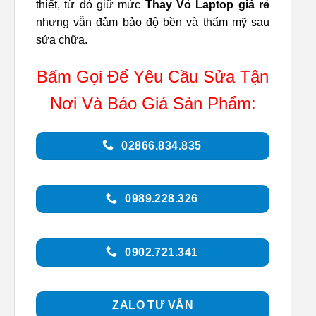
thiết, từ đó giữ mức
Thay Vỏ Laptop giá rẻ
nhưng vẫn đảm bảo độ bền và thẩm mỹ sau
sửa chữa.
Bấm Gọi Để Yêu Cầu Sửa Tận
Nơi Và Báo Giá Sản Phẩm:
02866.834.835
0989.228.326
0902.721.341
ZALO TƯ VẤN