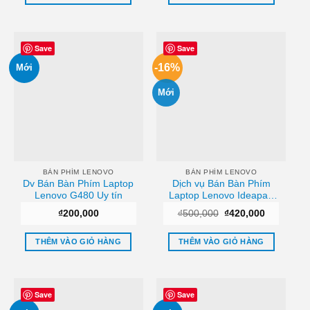
₫530,000.
Save
Save
-16%
Mới
Mới
BÀN PHÍM LENOVO
BÀN PHÍM LENOVO
Dv Bán Bàn Phím Laptop
Dịch vụ Bán Bàn Phím
Lenovo G480 Uy tín
Laptop Lenovo Ideapad
100-15ibd (Cáp Thẳng
Giá
Giá
₫
200,000
₫
500,000
₫
420,000
Giữa ) Sài gòn
gốc
hiện
là:
tại
₫500,000.
là:
THÊM VÀO GIỎ HÀNG
THÊM VÀO GIỎ HÀNG
₫420,000.
Save
Save