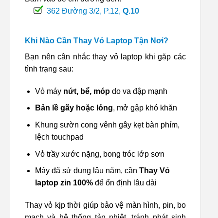
362 Đường 3/2, P.12,
Q.10
Khi Nào Cần Thay Vỏ Laptop Tận Nơi?
Bạn nên cân nhắc thay vỏ laptop khi gặp các
tình trạng sau:
Vỏ máy
nứt, bể, móp
do va đập mạnh
Bản lề gãy hoặc lỏng
, mở gập khó khăn
Khung sườn cong vênh gây kẹt bàn phím,
lệch touchpad
Vỏ trầy xước nặng, bong tróc lớp sơn
Máy đã sử dụng lâu năm, cần
Thay Vỏ
laptop zin 100%
để ổn định lâu dài
Thay vỏ kịp thời giúp bảo vệ màn hình, pin, bo
mạch và hệ thống tản nhiệt, tránh phát sinh