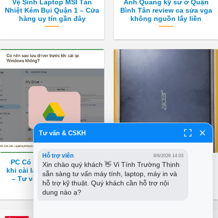
Vệ Sinh Laptop MSI Tản
Anh Quang kỹ sư ở Quận
Nhiệt Kém Bụi Quận 1 – Cửa
Bình Tân review ca sửa vga
hàng uy tín gần đây
không nguồn lấy liền
Tư vấn & CSKH
Hỗ trợ viên
9/8/2026 14:03
PC Có nên sao lưu driver
Bác Hùng khắc phục main
Xin chào quý khách 👋 Vi Tính Trường Thịnh 
khi cài lại Windows không?
nguồn chập chờn Laptop
sẵn sàng tư vấn máy tính, laptop, máy in và 
– Tư vấn chuyên gia PCI
Acer Quận Bình Tân
hỗ trợ kỹ thuật. Quý khách cần hỗ trợ nội 
dung nào ạ?