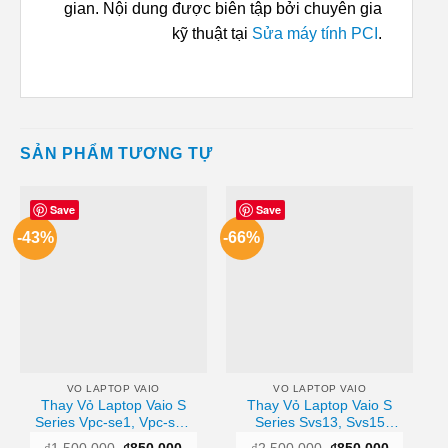
gian. Nội dung được biên tập bởi chuyên gia
kỹ thuật tại
Sửa máy tính PCI
.
SẢN PHẨM TƯƠNG TỰ
Save
Save
-43%
-66%
VO LAPTOP VAIO
VO LAPTOP VAIO
Thay Vỏ Laptop Vaio S
Thay Vỏ Laptop Vaio S
Series Vpc-se1, Vpc-se2
Series Svs13, Svs15
Zin Chính Hãng Lấy Liền
Chính Hãng – Lấy Liền
Giá
Giá
Giá
Giá