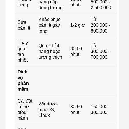
nâng cấp
500.000 -
cứng
phút
dung lượng
2.500.000
Khắc phục
Từ
Sửa
bản lề gãy,
1-2 giờ
200.000 -
bản lề
lỏng
800.000
Thay
Quạt chính
Từ
quạt
30-60
hãng hoặc
300.000 -
tản
phút
tương thích
700.000
nhiệt
Dịch
vụ
phần
mềm
Cài đặt
Windows,
lại hệ
30-60
150.000 -
macOS,
điều
phút
300.000
Linux
hành