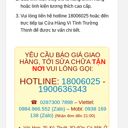
hoặc linh kiện tương thích cao cấp.
Vui lòng liên hệ hotline 18006025 hoặc đến
trực tiếp tại Cửa Hàng Vi Tính Trường
Thịnh để được tư vấn chi tiết.
YÊU CẦU BÁO GIÁ GIAO
HÀNG, TỚI SỬA CHỮA
TẬN
NƠI
VUI LÒNG GỌI:
HOTLINE:
18006025
-
1900636343
☎
0287300 7898
– Viettel:
0984.966.552
(Zalo)
– Mobi:
0938 169
138
(Zalo)
(Nhận đơn đến 21:00)
Với Hơn 20 Kỹ Thuật 3O-4Op Có Mặt Ở