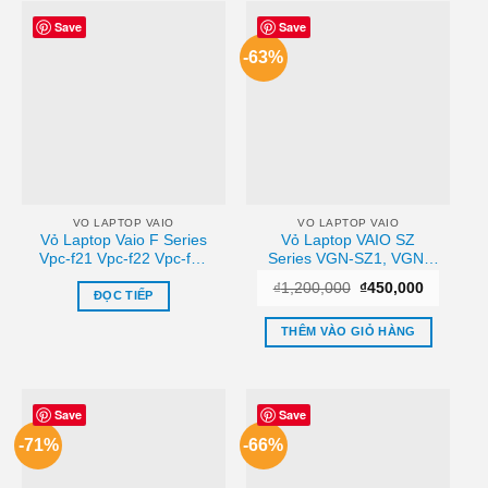
Save
Save
-63%
VO LAPTOP VAIO
VO LAPTOP VAIO
Vỏ Laptop Vaio F Series
Vỏ Laptop VAIO SZ
Vpc-f21 Vpc-f22 Vpc-f23
Series VGN-SZ1, VGN-
Chính Hãng – Thay Thế
SZ2, VGN-SZ3 – Thay Vỏ
Giá
Giá
₫
1,200,000
₫
450,000
Lấy Ngay
Laptop Lấy Liền Tại
ĐỌC TIẾP
gốc
hiện
TPHCM
là:
tại
₫1,200,000.
là:
THÊM VÀO GIỎ HÀNG
₫450,000
Save
Save
-71%
-66%