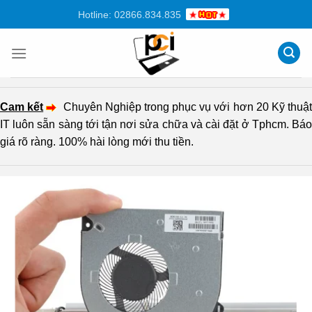
Chuyển
Hotline: 02866.834.835
đến
nội
dung
Cam kết
Chuyên Nghiệp trong phục vụ với hơn 20 Kỹ thuậ
IT luôn sẵn sàng tới tận nơi sửa chữa và cài đặt ở Tphcm. Báo
giá rõ ràng. 100% hài lòng mới thu tiền.