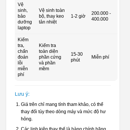
Vệ
sinh,
Vệ sinh toàn
200.000 -
bảo
bộ, thay keo
1-2 giờ
400.000
dưỡng
tản nhiệt
laptop
Kiểm
tra,
Kiểm tra
chẩn
toàn diện
15-30
đoán
phần cứng
Miễn phí
phút
lỗi
và phần
miễn
mềm
phí
Lưu ý:
Giá trên chỉ mang tính tham khảo, có thể
thay đổi tùy theo dòng máy và mức độ hư
hỏng.
Các linh kiện thay thế là hàng chính hãng