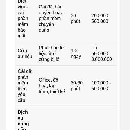
Diệt
virus,
Cài đặt bản
cài
quyền hoặc
30
200.000 -
phần
phần mềm
phút
500.000
mềm
chuyên
bảo
dụng
mật
Phục hồi dữ
Từ
Cứu
1-3
liệu từ ổ
500.000 -
dữ liệu
ngày
cứng bị lỗi
3.000.000
Cài đặt
phần
Office, đồ
mềm
30-60
100.000 -
họa, lập
theo
phút
500.000
trình, thiết kế
yêu
cầu
Dịch
vụ
nâng
cấp