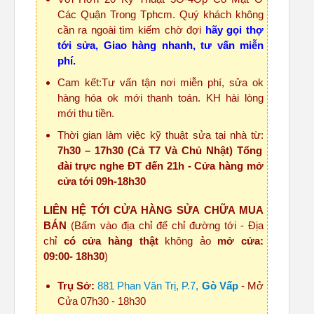
Các Quận Trong Tphcm. Quý khách không
cần ra ngoài tìm kiếm chờ đợi
hãy gọi thợ
tới sửa, Giao hàng nhanh, tư vấn miễn
phí.
Cam kết:Tư vấn tận nơi miễn phí, sửa ok
hàng hóa ok mới thanh toán. KH hài lòng
mới thu tiền.
Thời gian làm việc kỹ thuật sửa tại nhà từ:
7h30 – 17h30 (Cả T7 Và Chủ Nhật) Tổng
đài trực nghe ĐT đến 21h - Cửa hàng mở
cửa tới 09h-18h30
LIÊN HỆ TỚI CỬA HÀNG SỬA CHỮA MUA
BÁN
(Bấm vào địa chỉ để chỉ đường tới - Địa
chỉ
có cửa hàng thật
không ảo
mở cửa:
09:00- 18h30
)
Trụ Sở:
881 Phan Văn Trị, P.7,
Gò Vấp
- Mở
Cửa 07h30 - 18h30