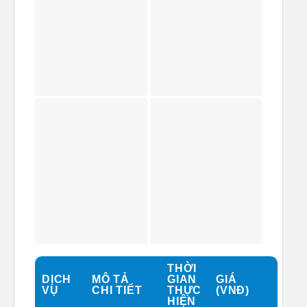
THỜI
DỊCH
MÔ TẢ
GIAN
GIÁ
VỤ
CHI TIẾT
THỰC
(VNĐ)
HIỆN