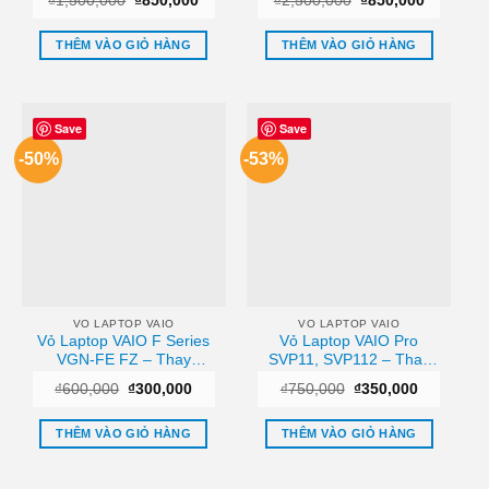
₫
1,500,000
₫
850,000
₫
2,500,000
₫
850,000
Tại Chỗ
Tại Tphcm
gốc
hiện
gốc
hiện
là:
tại
là:
tại
₫1,500,000.
là:
₫2,500,000.
là:
THÊM VÀO GIỎ HÀNG
THÊM VÀO GIỎ HÀNG
₫850,000.
₫850,000
Save
Save
-50%
-53%
VO LAPTOP VAIO
VO LAPTOP VAIO
Vỏ Laptop VAIO F Series
Vỏ Laptop VAIO Pro
VGN-FE FZ – Thay
SVP11, SVP112 – Thay
Nhanh Lấy Ngay Giá Rẻ
Thế Vỏ Laptop Nhanh
Giá
Giá
Giá
Giá
₫
600,000
₫
300,000
₫
750,000
₫
350,000
TPHCM
TPHCM
gốc
hiện
gốc
hiện
là:
tại
là:
tại
₫600,000.
là:
₫750,000.
là:
THÊM VÀO GIỎ HÀNG
THÊM VÀO GIỎ HÀNG
₫300,000.
₫350,000.