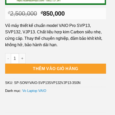
Giá
Giá
2,500,000
850,000
₫
₫
gốc
hiện
là:
tại
Vỏ máy thiết kế chuẩn model VAIO Pro SVP13,
₫2,500,000.
là:
SVP132, VJP13. Chất liệu hợp kim Carbon siêu nhẹ,
₫850,000.
cứng cáp. Thay thế chuyên nghiệp, đảm bảo khít khít,
không hở, bảo hành dài hạn.
Thay Vỏ Laptop Vaio Pro Series Svp13, Svp132, Vjp13 Zin Chín
THÊM VÀO GIỎ HÀNG
SKU:
SP-SONYVAIO-SVP13SVP132VJP13-3S0N
Danh mục:
Vo Laptop VAIO