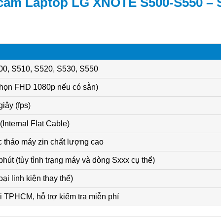
bcam Laptop LG XNOTE S500-S550 – 
, S510, S520, S530, S550
chọn FHD 1080p nếu có sẵn)
iây (fps)
(Internal Flat Cable)
 tháo máy zin chất lượng cao
hút (tùy tình trạng máy và dòng Sxxx cụ thể)
oại linh kiện thay thế)
ại TPHCM, hỗ trợ kiểm tra miễn phí