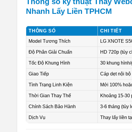
Thông số kỹ thuật Thay We
Nhanh Lấy Liền TPHCM
THÔNG SỐ
CHI TIẾT
Model Tương Thích
LG XNOTE S500
Độ Phân Giải Chuẩn
HD 720p (tùy 
Tốc Độ Khung Hình
30 khung hình/g
Giao Tiếp
Cáp dẹt nội bộ 
Tình Trạng Linh Kiện
Mới 100% hoặc
Thời Gian Thay Thế
Khoảng 15-30 p
Chính Sách Bảo Hành
3-6 tháng (tùy l
Dịch Vụ
Thay lấy liền t