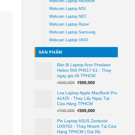
Webcam Laptop Microsoft
Webcam Laptop MSI
Webcam Laptop NEC
Webcam Laptop Razer
Webcam Laptop Samsung
Webcam Laptop VAIO
SẢN PHẨM
Bản lề Laptop Acer Predator
Helios 500 PH517-51 - Thay
ngay giá tốt TPHCM
Giá
Giá
₫
600,000
₫
300,000
gốc
hiện
Loa Laptop Apple MacBook Pro
là:
tại
A1425 - Thay Lấy Ngay Tại
₫600,000.
là:
Cửa Hàng TPHCM
₫300,000.
Giá
Giá
₫
700,000
₫
300,000
gốc
hiện
Pin Laptop ASUS Zenbook
là:
tại
UX9702 - Thay Nhanh Tại Cửa
₫700,000.
là:
Hàng TPHCM | Giá Rẻ
₫300,000.