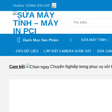
Chuyển
Hotline: 02866.834.835
đến
nội
Tìm
dung
kiếm:
Danh Mục Sản Phẩm
SỬA MÁY TÍNH
CỨU DỮ LIỆU
LẮP ĐẶT CAMERA GIÁM SÁT
SỬA CAM
Cam kết
Chuyên Nghiệp trong phục vụ với hơ