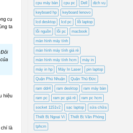
cpu máy bàn
cpu pc
Dell
dịch vụ
keyboard hp
keyboard lenovo
ông cụ
lcd desktop
lcd pc
lỗi laptop
úng ta
lỗi nguồn
lỗi pc
macbook
màn hình máy tính
màn hình máy tính giá rẻ
 Đôi
 của
màn hình máy tính hcm
máy in
máy in hp
Máy In Laser
pin laptop
Quận Phú Nhuận
Quận Thủ Đức
ram ddr4
ram desktop
ram máy bàn
u hiệu
ram pc
ram pc giá rẻ
ram pc hcm
socket 1151v2
sạc laptop
sửa chữa
Thiết Bị Ngoại Vi
Thiết Bị Văn Phòng
tphcm
chí là