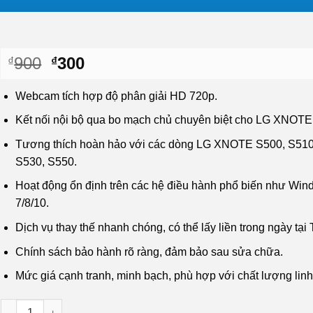
Giá
Giá
900
300
₫
₫
gốc
hiện
là:
tại
Webcam tích hợp độ phân giải HD 720p.
₫900.
là:
Kết nối nội bộ qua bo mạch chủ chuyên biệt cho LG XNOTE
₫300.
Tương thích hoàn hảo với các dòng LG XNOTE S500, S510
S530, S550.
Hoạt động ổn định trên các hệ điều hành phổ biến như Wi
7/8/10.
Dịch vụ thay thế nhanh chóng, có thể lấy liền trong ngày tạ
Chính sách bảo hành rõ ràng, đảm bảo sau sửa chữa.
Mức giá cạnh tranh, minh bạch, phù hợp với chất lượng linh
Thay Webcam Laptop LG XNOTE S500-S550 - Sửa Nhanh Lấy Liề