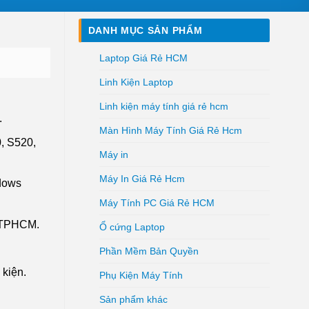
DANH MỤC SẢN PHẨM
Laptop Giá Rẻ HCM
Linh Kiện Laptop
Linh kiện máy tính giá rẻ hcm
.
Màn Hình Máy Tính Giá Rẻ Hcm
, S520,
Máy in
Máy In Giá Rẻ Hcm
ndows
Máy Tính PC Giá Rẻ HCM
i TPHCM.
Ổ cứng Laptop
Phần Mềm Bản Quyền
 kiện.
Phụ Kiện Máy Tính
Sản phẩm khác
n TPHCM số lượng