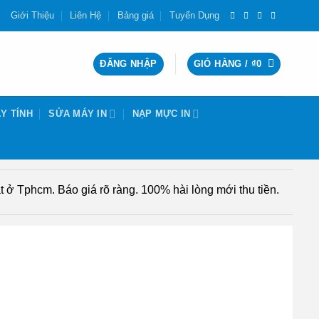
Giới Thiệu
Liên Hệ
Bảng giá
Tuyển Dụng
ĐĂNG NHẬP
GIỎ HÀNG /
₫
0
Y TÍNH
SỬA MÁY IN
NẠP MỰC IN
 ở Tphcm. Báo giá rõ ràng. 100% hài lòng mới thu tiền.