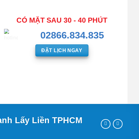
CÓ MẶT SAU 30 - 40 PHÚT
02866.834.835
ĐẶT LỊCH NGAY
anh Lấy Liền TPHCM