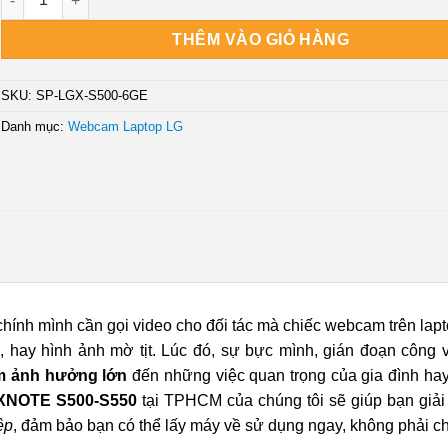
THÊM VÀO GIỎ HÀNG
SKU:
SP-LGX-S500-6GE
Danh mục:
Webcam Laptop LG
 chính mình cần gọi video cho đối tác mà chiếc webcam trên lap
hay hình ảnh mờ tịt. Lúc đó, sự bực mình, gián đoạn công v
m ảnh hưởng lớn
đến những việc quan trọng của gia đình ha
 XNOTE S500-S550
tại TPHCM của chúng tôi sẽ giúp bạn giải
ệp
, đảm bảo bạn có thể lấy máy về sử dụng ngay, không phải c