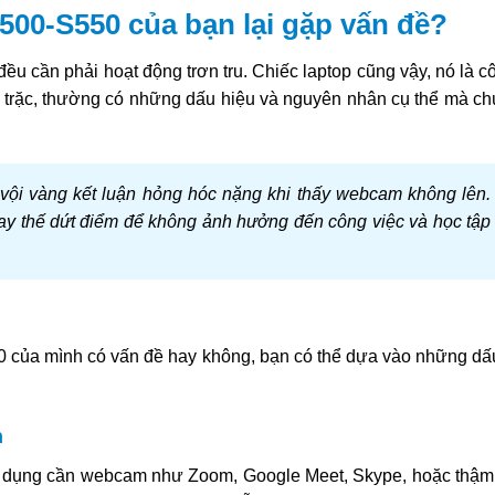
00-S550 của bạn lại gặp vấn đề?
đều cần phải hoạt động trơn tru. Chiếc laptop cũng vậy, nó là c
c trặc, thường có những dấu hiệu và nguyên nhân cụ thể mà ch
ội vàng kết luận hỏng hóc nặng khi thấy webcam không lên.
thay thế dứt điểm để không ảnh hưởng đến công việc và học tập
của mình có vấn đề hay không, bạn có thể dựa vào những dấ
h
g dụng cần webcam như Zoom, Google Meet, Skype, hoặc thậm 