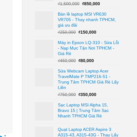
Giá
Giá
₫
1,500,000
₫
850,000
gốc
hiện
Bản lề laptop MSI VR630
là:
tại
VR705 - Thay nhanh TPHCM,
₫1,500,000.
là:
giá ưu đãi
₫850,000.
Giá
Giá
₫
250,000
₫
150,000
gốc
hiện
Máy in Epson LQ-310 - Sửa Lỗi
là:
tại
- Nạp Mực Tận Nơi TPHCM -
₫250,000.
là:
Giá Rẻ
₫150,000.
Giá
Giá
₫
450,000
₫
80,000
gốc
hiện
Sửa Webcam Laptop Acer
là:
tại
TravelMate P TMP216-51 -
₫450,000.
là:
Trung Tâm TPHCM Giá Rẻ Lấy
₫80,000.
Liền
Giá
Giá
₫
750,000
₫
350,000
gốc
hiện
Sạc Laptop MSI Alpha 15,
là:
tại
Bravo 15 | Trung Tâm Sạc
₫750,000.
là:
Nhanh TPHCM Giá Rẻ
₫350,000.
Quạt Laptop ACER Aspire 3
A315-43, A315-43G - Thay Lấy