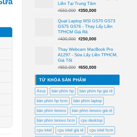
Sửa
Liền Tại Trung Tâm
Giá
Giá
₫
550,000
₫
350,000
gốc
hiện
Quạt Laptop MSI GS70 GS73
là:
tại
GS75 GS76 - Thay Lấy Liền
₫550,000.
là:
TPHCM Giá Rẻ
₫350,000.
Giá
Giá
₫
400,000
₫
250,000
gốc
hiện
Thay Webcam MacBook Pro
là:
tại
A1297 - Sửa Lấy Liền TPHCM,
₫400,000.
là:
Giá Tốt
₫250,000.
Giá
Giá
₫
950,000
₫
650,000
gốc
hiện
là:
tại
TỪ KHÓA SẢN PHẨM
₫950,000.
là:
₫650,000.
Asus
bàn phím hp
bàn phím hp giá rẻ
bàn phím hp hcm
bàn phím laptop
bàn phím lenovo
bàn phím lenovo giá rẻ
bàn phím lenovo hcm
cpu desktop
cpu intel
cpu intel giá rẻ
cpu intel hcm