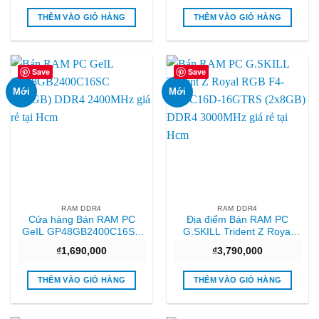
là:
tại
₫1,690,000.
là:
THÊM VÀO GIỎ HÀNG
THÊM VÀO GIỎ HÀNG
₫1,17
Save
Save
Mới
Mới
RAM DDR4
RAM DDR4
Cửa hàng Bán RAM PC
Địa điểm Bán RAM PC
GeIL GP48GB2400C16SC
G.SKILL Trident Z Royal
(1x8GB) DDR4 2400MHz
RGB F4-3000C16D-
₫
1,690,000
₫
3,790,000
Tphcm
16GTRS (2x8GB) DDR4
3000MHz Chất lượng
THÊM VÀO GIỎ HÀNG
THÊM VÀO GIỎ HÀNG