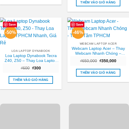
₫450,000.
là:
THÊM VÀO GIỎ HÀNG
₫250,0
Save
Save
-50%
-46%
WEBCAM LAPTOP ACER
Webcam Laptop Acer – Thay
LOA LAPTOP DYNABOOK
Webcam Nhanh Chóng –
Loa Laptop Dynabook Tecra
Trung Tâm TPHCM
Z40, Z50 – Thay Loa Laptop
Giá
Giá
₫
650,000
₫
350,000
gốc
hiện
TPHCM Nhanh, Giá Rẻ
Giá
Giá
₫
600
₫
300
là:
tại
gốc
hiện
₫650,000.
là:
THÊM VÀO GIỎ HÀNG
là:
tại
₫350,0
₫600.
là:
THÊM VÀO GIỎ HÀNG
₫300.