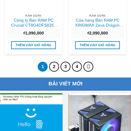
RAM DDR4
RAM DDR4
Công ty Bán RAM PC
Cửa hàng Bán RAM PC
Crucial CT8G4DFS8266
KINGMAX Zeus Dragon
(1x8GB) DDR4 2666MHz
(1x16GB) DDR4 3000MHz
₫
1,090,000
₫
2,090,000
Giá rẻ
Hcm
THÊM VÀO GIỎ HÀNG
THÊM VÀO GIỎ HÀNG
1
2
3
4
BÀI VIẾT MỚI