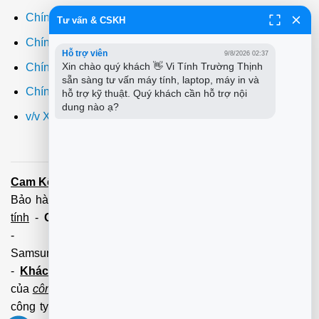
Chính sách thanh toán
Tư vấn & CSKH
Chính sách giao hàng
Hỗ trợ viên
9/8/2026 02:37
Xin chào quý khách 👋 Vi Tính Trường Thịnh 
Chính sách đổi trả
sẵn sàng tư vấn máy tính, laptop, máy in và 
Chính sách bảo hành
hỗ trợ kỹ thuật. Quý khách cần hỗ trợ nội 
dung nào ạ?
v/v Xuất hóa đơn đỏ VAT
Cam Kết:
Dịch vụ
sửa máy tính
tới tận nơi trong 60 Phút -
Bảo hành tận tâm - Xuất hóa đơn đỏ đầy đủ
Cài đặt máy
tính
-
Cài Win Tận Nơi
(Win7,8,10) 100 - 200,000 vnđ
-
Nạp Mực in
(HP,Canon,
Samsung,Brother,Xeroc,Panasonic): 100 - 180,000 vnđ
-
Khách hàng lưu ý:
Các số điện thoại trên mới làm
của
công ty PCI.
Mọi giao dịch vui lòng liên hệ về tổng đài
công ty không liên hệ và làm việc với cá nhân đảm bảo