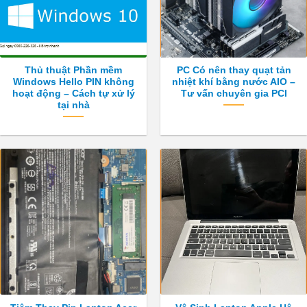
Thủ thuật Phần mềm
PC Có nên thay quạt tản
Windows Hello PIN không
nhiệt khí bằng nước AIO –
hoạt động – Cách tự xử lý
Tư vấn chuyên gia PCI
tại nhà