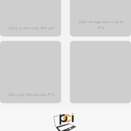
Dịch vụ nạp mực máy in
công ty sửa máy tính pci
PCI
Sửa máy tính tại nhà PCI