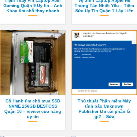
Tiệm Thay Pin Laptop Acer
Vệ Sinh Laptop Apple Hệ
Gaming Quận 9 Uy tín – Anh
Thống Tản Nhiệt Yếu – Tiệm
Khoa tìm chỗ thay nhanh
Sửa Uy Tín Quận 1 Lấy Liền
Cô Hạnh tìm chỗ mua SSD
Thủ thuật Phần mềm Máy
NVME 256GB BESTOSS
tính báo Unknown
Quận 10 – review cửa hàng
Publisher khi cài phần là
uy tín
gì? – Sửa