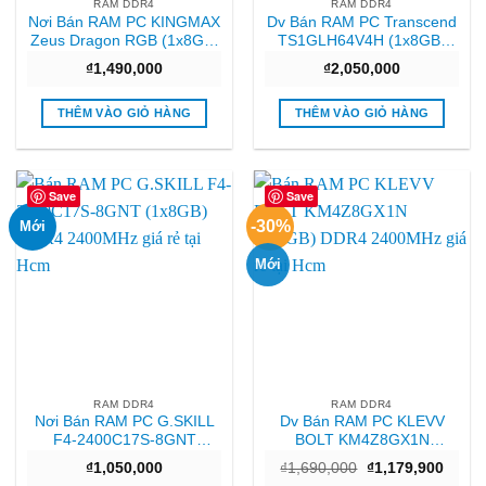
RAM DDR4
RAM DDR4
Nơi Bán RAM PC KINGMAX
Dv Bán RAM PC Transcend
Zeus Dragon RGB (1x8GB)
TS1GLH64V4H (1x8GB)
DDR4 3200MHz Giá tốt
DDR4 2400MHz Giá rẻ
₫
1,490,000
₫
2,050,000
THÊM VÀO GIỎ HÀNG
THÊM VÀO GIỎ HÀNG
Save
Save
-30%
Mới
Mới
RAM DDR4
RAM DDR4
Nơi Bán RAM PC G.SKILL
Dv Bán RAM PC KLEVV
F4-2400C17S-8GNT
BOLT KM4Z8GX1N
(1x8GB) DDR4 2400MHz
(1x8GB) DDR4 2400MHz
Giá
Giá
₫
1,050,000
₫
1,690,000
₫
1,179,900
Sài gòn
Hcm
gốc
hiện