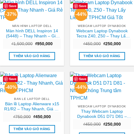
Save
Save
-37%
-44%
MÀN HÌNH LAPTOP DELL
WEBCAM LAPTOP DYNABOOK
Màn hình DELL Inspiron 14
Webcam Laptop Dynabook
(5448) – Thay Nhanh – Giá
Tecra Z40, Z50 – Thay Lấy
Rẻ TPHCM
Liền Tại TPHCM Giá Tốt
Giá
Giá
Giá
Giá
₫
1,500,000
₫
950,000
₫
450,000
₫
250,000
gốc
hiện
gốc
hiện
là:
tại
là:
tại
₫1,500,000.
là:
₫450,000.
là:
THÊM VÀO GIỎ HÀNG
THÊM VÀO GIỎ HÀNG
₫950,000.
₫250,0
Save
Save
-40%
-44%
BAN LE LAPTOP DELL
Bản lề Laptop Alienware x15
WEBCAM LAPTOP DYNABOOK
R1/R2 – Thay Nhanh, Giá Rẻ
Thay Webcam Laptop
Tại TPHCM
Dynabook D51 D71 D81 –
Giá
Giá
₫
750,000
₫
450,000
gốc
hiện
Nhanh chóng Trung tâm
Giá
Giá
là:
tại
₫
450,000
₫
250,000
TPHCM
gốc
hiện
₫750,000.
là:
THÊM VÀO GIỎ HÀNG
là:
tại
₫450,000.