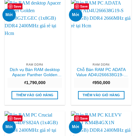
Save
Save
Mới
Mới
RAM DDR4
RAM DDR4
Dịch vụ Bán RAM desktop
Chỗ Bán RAM PC ADATA
Apacer Panther Golden
Value AD4U266638G19-S
EK.08G2T.GEC (1x8GB)
(1x8GB) DDR4 2666MHz
₫
1,790,000
₫
950,000
DDR4 2400MHz Giá rẻ
Giá rẻ
THÊM VÀO GIỎ HÀNG
THÊM VÀO GIỎ HÀNG
Save
Save
Mới
Mới