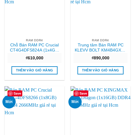
RAM DDR4
RAM DDR4
Chỗ Bán RAM PC Crucial
Trung tâm Bán RAM PC
CT4G4DFS824A (1x4GB)
KLEVV BOLT KM4B4GX1N
DDR4 2400MHz Giá rẻ
(1x4GB) DDR4 2400MHz
₫
610,000
₫
890,000
Sài gòn
THÊM VÀO GIỎ HÀNG
THÊM VÀO GIỎ HÀNG
Save
Save
Mới
Mới