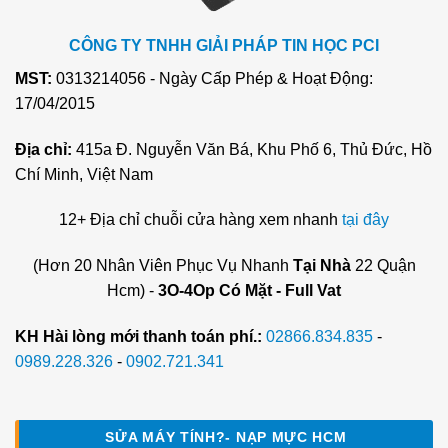
CÔNG TY TNHH GIẢI PHÁP TIN HỌC PCI
MST:
0313214056 - Ngày Cấp Phép & Hoạt Động:
17/04/2015
Địa chỉ:
415a Đ. Nguyễn Văn Bá, Khu Phố 6, Thủ Đức, Hồ
Chí Minh, Việt Nam
12+ Địa chỉ chuỗi cửa hàng xem nhanh
tại đây
(Hơn 20 Nhân Viên Phục Vụ Nhanh
Tại Nhà
22 Quận
Hcm) -
3O-4Op Có Mặt - Full Vat
KH Hài lòng mới thanh toán phí.:
02866.834.835
-
0989.228.326
-
0902.721.341
SỬA MÁY TÍNH?- NẠP MỰC HCM