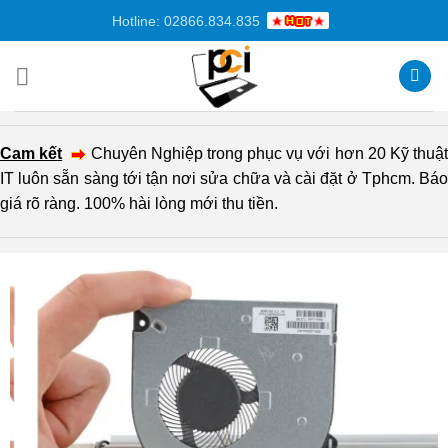
Chuyển
Hotline: 02866.834.835
đến
nội
dung
Cam kết
Chuyên Nghiệp trong phục vụ với hơn 20 Kỹ thuậ
IT luôn sẵn sàng tới tận nơi sửa chữa và cài đặt ở Tphcm. Báo
giá rõ ràng. 100% hài lòng mới thu tiền.