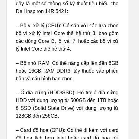
đây là một số thông số kỹ thuật tiêu biểu cho
Dell Inspiron 14R 5421:
– Bộ vi xử lý (CPU): Có sẵn với các lựa chọn
bộ vi xử lý Intel Core thế hệ thứ 3, bao gồm
các dòng Core i3, i5, và i7, hoặc các bộ vi xử
lý Intel Core thế hệ thứ 4.
– Bộ nhớ RAM: Có thể nâng cấp lên đến 8GB
hoặc 16GB RAM DDR3, tùy thuộc vào phiên
bản và cấu hình bạn chọn.
– Ổ đĩa cứng (HDD/SSD): Hỗ trợ ổ đĩa cứng
HDD với dung lượng từ 500GB đến 1TB hoặc
ổ SSD (Solid State Drive) với dung lượng từ
128GB đến 256GB.
– Card đồ họa (GPU): Có thể đi kèm với card
đồ họa tích hợp Intel hoặc card đồ họa rời