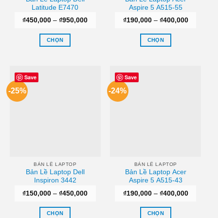
được
được
Latitude E7470
Aspire 5 A515-55
chọn
chọn
Khoảng
Khoảng
₫
450,000
–
₫
950,000
₫
190,000
–
₫
400,000
trên
trên
giá:
giá:
trang
trang
từ
từ
₫450,000
₫190,000
CHỌN
CHỌN
sản
sản
đến
đến
₫950,000
₫400,000
Sản
Sản
phẩm
phẩm
phẩm
phẩm
này
này
Save
Save
có
có
-25%
-24%
nhiều
nhiều
biến
biến
thể.
thể.
Các
Các
tùy
tùy
chọn
chọn
có
có
thể
thể
BẢN LỀ LAPTOP
BẢN LỀ LAPTOP
Bản Lề Laptop Dell
Bản Lề Laptop Acer
được
được
Inspiron 3442
Aspire 5 A515-43
chọn
chọn
Khoảng
Khoảng
₫
150,000
–
₫
450,000
₫
190,000
–
₫
400,000
trên
trên
giá:
giá:
trang
trang
từ
từ
₫150,000
₫190,000
CHỌN
CHỌN
sản
sản