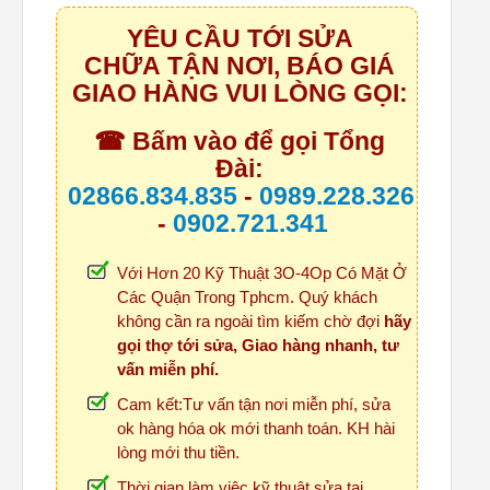
YÊU CẦU TỚI SỬA
CHỮA TẬN NƠI, BÁO GIÁ
GIAO HÀNG VUI LÒNG GỌI:
☎ Bấm vào để gọi Tổng
Đài:
02866.834.835
-
0989.228.326
-
0902.721.341
Với Hơn 20 Kỹ Thuật 3O-4Op Có Mặt Ở
Các Quận Trong Tphcm. Quý khách
không cần ra ngoài tìm kiếm chờ đợi
hãy
gọi thợ tới sửa, Giao hàng nhanh, tư
vấn miễn phí.
Cam kết:Tư vấn tận nơi miễn phí, sửa
ok hàng hóa ok mới thanh toán. KH hài
lòng mới thu tiền.
Thời gian làm việc kỹ thuật sửa tại