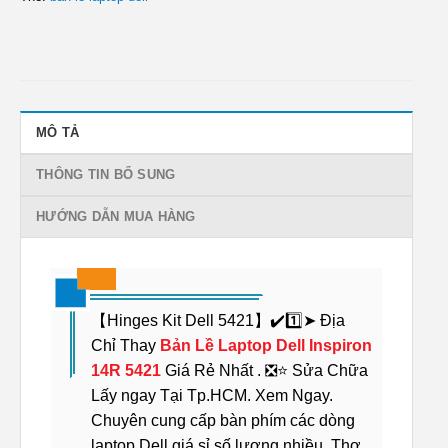
MÔ TẢ
THÔNG TIN BỔ SUNG
HƯỚNG DẪN MUA HÀNG
【Hinges Kit Dell 5421】✔️1️⃣➤ Địa
Chỉ Thay
Bản Lề Laptop Dell Inspiron
14R 5421
Giá Rẻ Nhất . ❎⭐ Sửa Chữa
Lấy ngay Tại Tp.HCM. Xem Ngay.
Chuyên cung cấp bàn phím các dòng
laptop Dell giá sỉ số lượng nhiều. Thợ