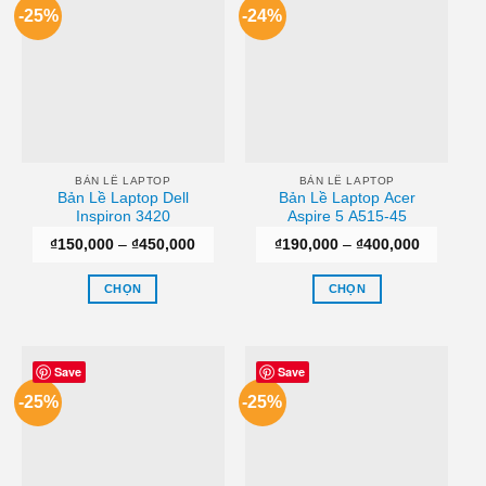
-25%
-24%
BẢN LỀ LAPTOP
BẢN LỀ LAPTOP
Bản Lề Laptop Dell
Bản Lề Laptop Acer
Inspiron 3420
Aspire 5 A515-45
Khoảng
Khoảng
₫
150,000
–
₫
450,000
₫
190,000
–
₫
400,000
giá:
giá:
từ
từ
₫150,000
₫190,000
CHỌN
CHỌN
đến
đến
₫450,000
₫400,000
Sản
Sản
phẩm
phẩm
này
này
Save
Save
có
có
-25%
-25%
nhiều
nhiều
biến
biến
thể.
thể.
Các
Các