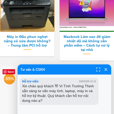
Máy in Đầu phun nghẹt
Macbook Làm sao để giảm
nặng có sửa được không?
nhiệt độ mà không cần
– Trung tâm PCI hỗ trợ
phần mềm – Cách tự xử lý
tại nhà
Tư vấn & CSKH
Save
Save
-55%
-44%
Hỗ trợ viên
10/8/2026 12:13
Xin chào quý khách 👋 Vi Tính Trường Thịnh 
sẵn sàng tư vấn máy tính, laptop, máy in và 
hỗ trợ kỹ thuật. Quý khách cần hỗ trợ nội 
dung nào ạ?