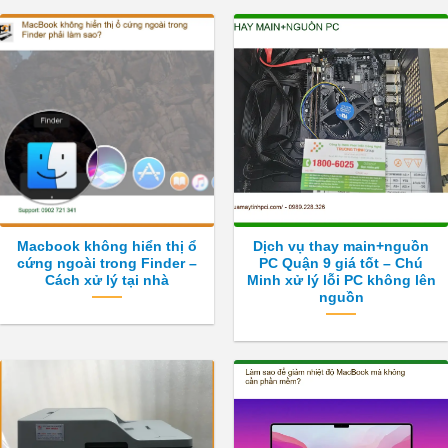
Macbook không hiển thị ổ
Dịch vụ thay main+nguồn
cứng ngoài trong Finder –
PC Quận 9 giá tốt – Chú
Cách xử lý tại nhà
Minh xử lý lỗi PC không lên
nguồn