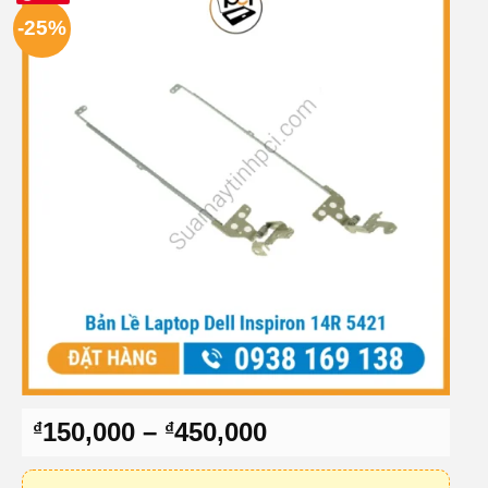
-25%
Khoảng
150,000
–
450,000
₫
₫
giá:
từ