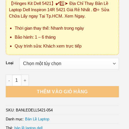
【Hinges Kit Dell 5421】✔️1️⃣➤ Địa Chỉ Thay Bản Lề
₫150,000
Laptop Dell Inspiron 14R 5421 Giá Rẻ Nhất . ❎⭐ Sửa
đến
Chữa Lấy ngay Tại Tp.HCM. Xem Ngay.
₫450,000
Thời gian thay thế: Nhanh trong ngày
Bảo hành: 1 – 6 tháng
Quy trình sửa: Khách xem trực tiếp
Loại
Bản Lề Laptop Dell Inspiron 14R 5421 số lượng
THÊM VÀO GIỎ HÀNG
SKU:
BANLEDELL5421-054
Danh mục:
Bản Lề Laptop
Thẻ:
bản lề laptop dell