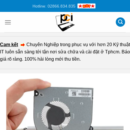
Chuyển
Hotline: 02866.834.835
đến
nội
dung
Cam kết
Chuyên Nghiệp trong phục vụ với hơn 20 Kỹ thuậ
IT luôn sẵn sàng tới tận nơi sửa chữa và cài đặt ở Tphcm. Báo
giá rõ ràng. 100% hài lòng mới thu tiền.