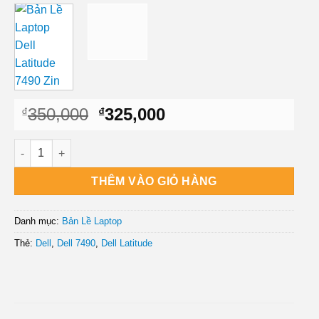
Giá
Giá
350,000
325,000
₫
₫
gốc
hiện
là:
tại
Bản Lề Laptop Dell Latitude 7490 Zin số lượng
₫350,000.
là:
₫325,000.
THÊM VÀO GIỎ HÀNG
Danh mục:
Bản Lề Laptop
Thẻ:
Dell
,
Dell 7490
,
Dell Latitude