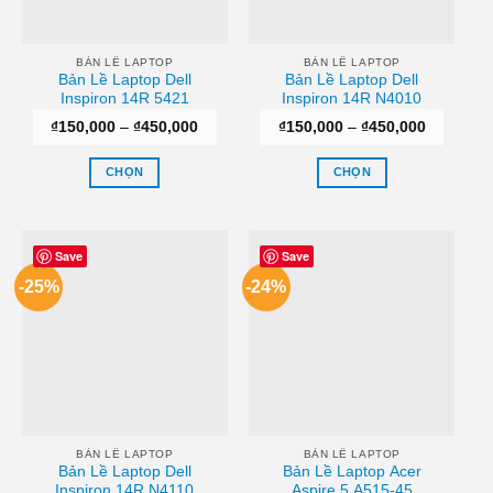
chọn
chọn
có
có
thể
thể
BẢN LỀ LAPTOP
BẢN LỀ LAPTOP
Bản Lề Laptop Dell
Bản Lề Laptop Dell
được
được
Inspiron 14R 5421
Inspiron 14R N4010
chọn
chọn
Khoảng
Khoảng
₫
150,000
–
₫
450,000
₫
150,000
–
₫
450,000
trên
trên
giá:
giá:
trang
trang
từ
từ
₫150,000
₫150,000
CHỌN
CHỌN
sản
sản
đến
đến
₫450,000
₫450,000
Sản
Sản
phẩm
phẩm
phẩm
phẩm
này
này
Save
Save
có
có
-25%
-24%
nhiều
nhiều
biến
biến
thể.
thể.
Các
Các
tùy
tùy
chọn
chọn
có
có
thể
thể
BẢN LỀ LAPTOP
BẢN LỀ LAPTOP
Bản Lề Laptop Dell
Bản Lề Laptop Acer
được
được
Inspiron 14R N4110
Aspire 5 A515-45