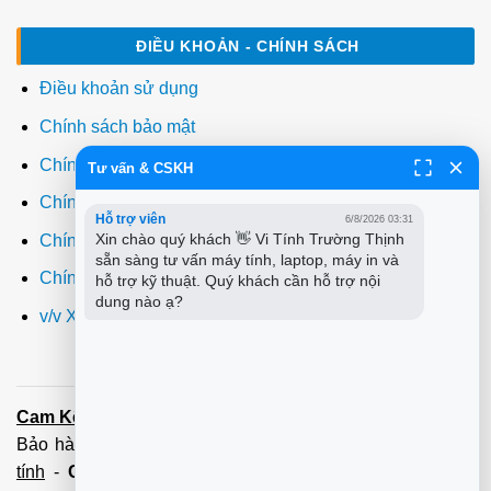
ĐIỀU KHOẢN - CHÍNH SÁCH
Điều khoản sử dụng
Chính sách bảo mật
Chính sách thanh toán
Tư vấn & CSKH
Chính sách giao hàng
Hỗ trợ viên
6/8/2026 03:31
Xin chào quý khách 👋 Vi Tính Trường Thịnh 
Chính sách đổi trả
sẵn sàng tư vấn máy tính, laptop, máy in và 
Chính sách bảo hành
hỗ trợ kỹ thuật. Quý khách cần hỗ trợ nội 
dung nào ạ?
v/v Xuất hóa đơn đỏ VAT
Cam Kết:
Dịch vụ
sửa máy tính
tới tận nơi trong 60 Phút -
Bảo hành tận tâm - Xuất hóa đơn đỏ đầy đủ
Cài đặt máy
tính
-
Cài Win Tận Nơi
(Win7,8,10) 100 - 200,000 vnđ