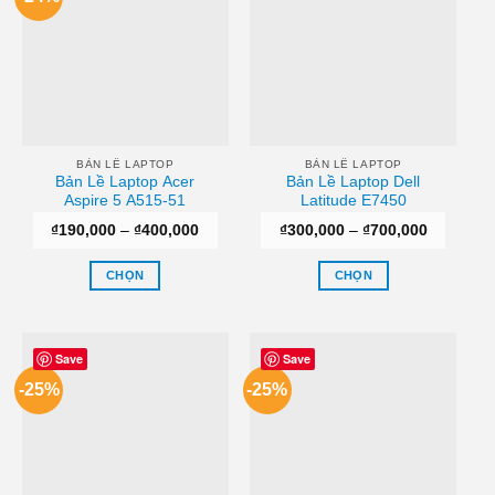
BẢN LỀ LAPTOP
BẢN LỀ LAPTOP
Bản Lề Laptop Acer
Bản Lề Laptop Dell
Aspire 5 A515-51
Latitude E7450
Khoảng
Khoảng
₫
190,000
–
₫
400,000
₫
300,000
–
₫
700,000
giá:
giá:
từ
từ
₫190,000
₫300,000
CHỌN
CHỌN
đến
đến
₫400,000
₫700,000
Sản
Sản
phẩm
phẩm
này
này
Save
Save
có
có
-25%
-25%
nhiều
nhiều
biến
biến
thể.
thể.
Các
Các
tùy
tùy