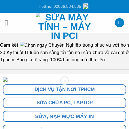
Chuyển
Hotline: 02866.834.835
đến
nội
dung
Cam kết
Chuyên Nghiệp trong phục vụ với hơ
20 Kỹ thuật IT luôn sẵn sàng tới tận nơi sửa chữa và cài đặt ở
Tphcm. Báo giá rõ ràng. 100% hài lòng mới thu tiền.
DỊCH VỤ TẬN NƠI TPHCM
SỬA CHỮA PC, LAPTOP
SỬA, NẠP MỰC MÁY IN