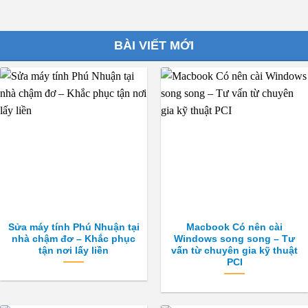
phẩm
phẩm
này
này
có
có
BÀI VIẾT MỚI
nhiều
nhiều
biến
biến
thể.
thể.
Các
Các
tùy
tùy
chọn
chọn
có
có
thể
thể
được
được
chọn
chọn
trên
trên
trang
trang
Sửa máy tính Phú Nhuận tại
Macbook Có nên cài
sản
sản
nhà chậm đơ – Khắc phục
Windows song song – Tư
phẩm
phẩm
tận nơi lấy liền
vấn từ chuyên gia kỹ thuật
PCI