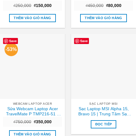
giá ưu đãi
TPHCM – Giá Rẻ
Giá
Giá
Giá
Giá
₫
250,000
₫
150,000
₫
450,000
₫
80,000
gốc
hiện
gốc
hiện
là:
tại
là:
tại
₫250,000.
là:
₫450,000.
là:
THÊM VÀO GIỎ HÀNG
THÊM VÀO GIỎ HÀNG
₫150,000.
₫80,000
Save
Save
-53%
WEBCAM LAPTOP ACER
SẠC LAPTOP MSI
Sửa Webcam Laptop Acer
Sạc Laptop MSI Alpha 15,
TravelMate P TMP216-51 –
Bravo 15 | Trung Tâm Sạc
Trung Tâm TPHCM Giá Rẻ
Nhanh TPHCM Giá Rẻ
Giá
Giá
₫
750,000
₫
350,000
Lấy Liền
ĐỌC TIẾP
gốc
hiện
là:
tại
₫750,000.
là:
THÊM VÀO GIỎ HÀNG