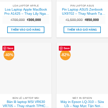
LOA LAPTOP APPLE
PIN LAPTOP ASUS
Loa Laptop Apple MacBook
Pin Laptop ASUS Zenbook
Pro A1425 – Thay Lấy Ngay
UX9702 – Thay Nhanh Tại
Tại Cửa Hàng TPHCM
Cửa Hàng TPHCM | Giá Rẻ
Giá
Giá
Giá
Giá
₫
700,000
₫
300,000
₫
1,500,000
₫
850,000
gốc
hiện
gốc
hiện
là:
tại
là:
tại
₫700,000.
là:
₫1,500,000.
là:
THÊM VÀO GIỎ HÀNG
THÊM VÀO GIỎ HÀNG
₫300,000.
₫850,
Save
Save
-40%
-82%
BẢN LỀ LAPTOP MSI
MÁY IN EPSON
Bản lề laptop MSI VR630
Máy in Epson LQ-310 – Sửa
VR705 – Thay nhanh TPHCM,
Lỗi – Nạp Mực Tận Nơi