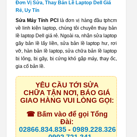
Đơn Vị Sửa, Thay Bản Lề Laptop Dell Giá
Rẻ, Uy Tín
Sửa Máy Tính PCI
là đơn vị hàng đầu tphcm
về linh kiện laptop, chúng tôi chuyên thay bản
lề laptop Dell giá rẻ. Ngoài ra, nhận sửa laptop
gãy bản lề lấy liền, sửa bản lề laptop hư, rơi
vỡ, hàn bản lề laptop, sửa chữa bản lề laptop
bị lỏng, bị gãy, bị cứng khó gập máy, thay ốc,
gia cố bản lề.
YÊU CẦU TỚI SỬA
CHỮA TẬN NƠI, BÁO GIÁ
GIAO HÀNG VUI LÒNG GỌI:
☎ Bấm vào để gọi Tổng
Đài:
02866.834.835
-
0989.228.326