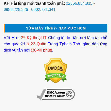
KH Hài lòng mới thanh toán phí.:
02866.834.835
-
0989.228.326
-
0902.721.341
SỬA MÁY TÍNH?- NẠP MỰC HCM
Với Hơn
25 Kỹ thuật IT
Chúng tôi tới tận nơi làm tại chỗ
cho quý KH
ở 22 Quận
Trong Tphcm Thời gian đáp ứng
dịch vụ tận nơi
(30-40 phút)
.