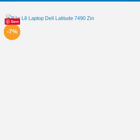
Save
-7%