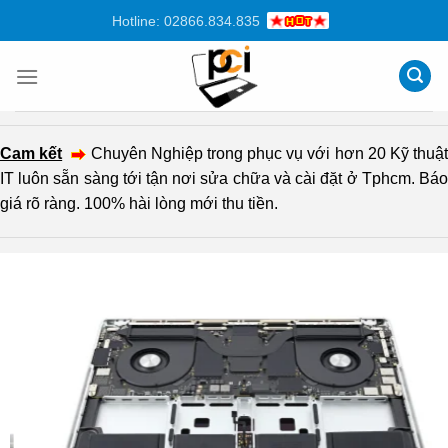
Chuyển
Hotline: 02866.834.835
đến
nội
dung
Cam kết
Chuyên Nghiệp trong phục vụ với hơn 20 Kỹ thuậ
IT luôn sẵn sàng tới tận nơi sửa chữa và cài đặt ở Tphcm. Báo
giá rõ ràng. 100% hài lòng mới thu tiền.