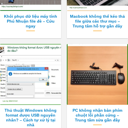
Khôi phục dữ liệu máy tính
Macbook không thể kéo thả
Phú Nhuận file đè – Cứu
file giữa các thư mục –
ngay
Trung tâm hỗ trợ gần đây
Thủ thuật Windows không
PC không nhận bàn phím
format được USB nguyên
chuột lỗi phần cứng –
nhân? – Cách tự xử lý tại
Trung tâm sửa gần đây
nhà