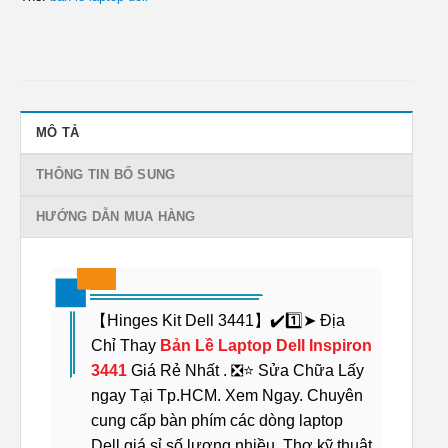
MÔ TẢ
THÔNG TIN BỔ SUNG
HƯỚNG DẪN MUA HÀNG
【Hinges Kit Dell 3441】✔️1️⃣➤ Địa
Chỉ Thay
Bản Lề Laptop Dell Inspiron
3441
Giá Rẻ Nhất . ❎⭐ Sửa Chữa Lấy
ngay Tại Tp.HCM. Xem Ngay. Chuyên
cung cấp bàn phím các dòng laptop
Dell giá sỉ số lượng nhiều. Thợ kỹ thuật