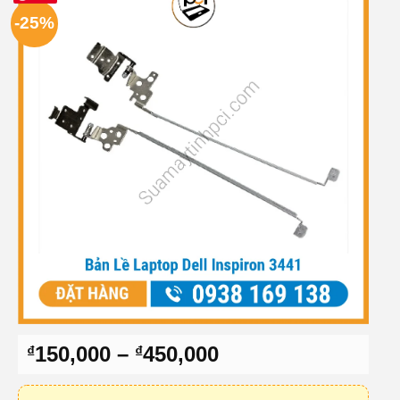
-25%
Khoảng
150,000
–
450,000
₫
₫
giá:
từ