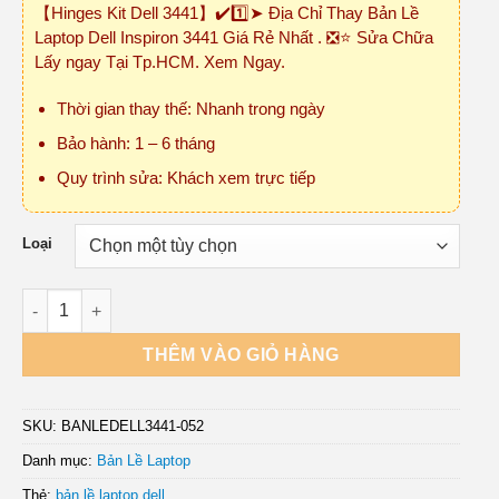
【Hinges Kit Dell 3441】✔️1️⃣➤ Địa Chỉ Thay Bản Lề
₫150,000
Laptop Dell Inspiron 3441 Giá Rẻ Nhất . ❎⭐ Sửa Chữa
đến
Lấy ngay Tại Tp.HCM. Xem Ngay.
₫450,000
Thời gian thay thế: Nhanh trong ngày
Bảo hành: 1 – 6 tháng
Quy trình sửa: Khách xem trực tiếp
Loại
Bản Lề Laptop Dell Inspiron 3441 số lượng
THÊM VÀO GIỎ HÀNG
SKU:
BANLEDELL3441-052
Danh mục:
Bản Lề Laptop
Thẻ:
bản lề laptop dell