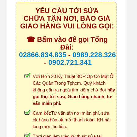
YÊU CẦU TỚI SỬA
CHỮA TẬN NƠI, BÁO GIÁ
GIAO HÀNG VUI LÒNG GỌI:
☎ Bấm vào để gọi Tổng
Đài:
02866.834.835
-
0989.228.326
-
0902.721.341
Với Hơn 20 Kỹ Thuật 3O-4Op Có Mặt Ở
Các Quận Trong Tphcm. Quý khách
không cần ra ngoài tìm kiếm chờ đợi
hãy
gọi thợ tới sửa, Giao hàng nhanh, tư
vấn miễn phí.
Cam kết:Tư vấn tận nơi miễn phí, sửa
ok hàng hóa ok mới thanh toán. KH hài
lòng mới thu tiền.
Thời gian làm việc kỹ thuật sửa tại