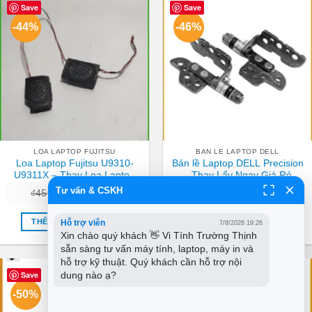
Save
Save
-44%
-46%
LOA LAPTOP FUJITSU
BAN LE LAPTOP DELL
Loa Laptop Fujitsu U9310-
Bản lề Laptop DELL Precision
U9311X – Thay Loa Laptop
– Thay Lấy Ngay Giá Rẻ
TPHCM | Lấy Ngay Giá Rẻ
TPHCM
Tư vấn & CSKH
Giá
Giá
Giá
Giá
₫
450,000
₫
250,000
₫
650,000
₫
350,000
gốc
hiện
gốc
hiện
là:
tại
là:
tại
₫450,000.
là:
₫650,000.
là:
THÊM VÀO GIỎ HÀNG
THÊM VÀO GIỎ HÀNG
Hỗ trợ viên
7/8/2026 19:26
₫250,000.
₫350,0
Xin chào quý khách 👋 Vi Tính Trường Thịnh 
sẵn sàng tư vấn máy tính, laptop, máy in và 
hỗ trợ kỹ thuật. Quý khách cần hỗ trợ nội 
Save
Save
dung nào ạ?
-50%
-34%