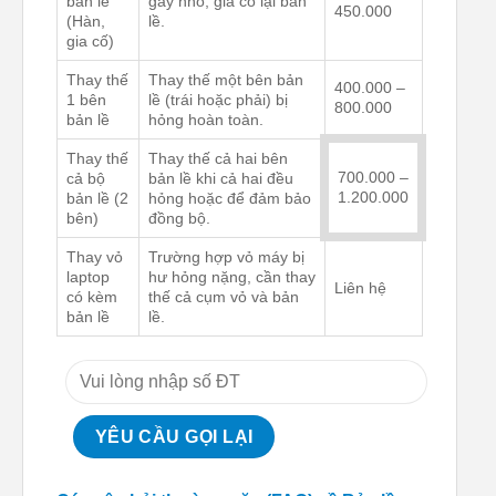
bản lề
gãy nhỏ, gia cố lại bản
450.000
(Hàn,
lề.
gia cố)
Thay thế
Thay thế một bên bản
400.000 –
1 bên
lề (trái hoặc phải) bị
800.000
bản lề
hỏng hoàn toàn.
Thay thế
Thay thế cả hai bên
700.000 –
cả bộ
bản lề khi cả hai đều
1.200.000
bản lề (2
hỏng hoặc để đảm bảo
bên)
đồng bộ.
Thay vỏ
Trường hợp vỏ máy bị
laptop
hư hỏng nặng, cần thay
Liên hệ
có kèm
thế cả cụm vỏ và bản
bản lề
lề.