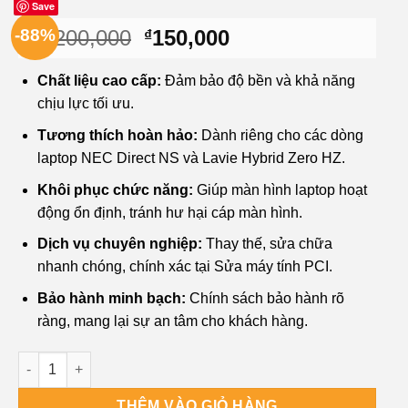
Save
Giá
Giá
-88%
1,200,000
150,000
₫
₫
gốc
hiện
là:
tại
Chất liệu cao cấp:
Đảm bảo độ bền và khả năng
₫1,200,000.
là:
chịu lực tối ưu.
₫150,000.
Tương thích hoàn hảo:
Dành riêng cho các dòng
laptop NEC Direct NS và Lavie Hybrid Zero HZ.
Khôi phục chức năng:
Giúp màn hình laptop hoạt
động ổn định, tránh hư hại cáp màn hình.
Dịch vụ chuyên nghiệp:
Thay thế, sửa chữa
nhanh chóng, chính xác tại Sửa máy tính PCI.
Bảo hành minh bạch:
Chính sách bảo hành rõ
ràng, mang lại sự an tâm cho khách hàng.
Bản lề Laptop Nec NEC Direct NS, HZ - Thay thế & Sửa chữa Uy
THÊM VÀO GIỎ HÀNG