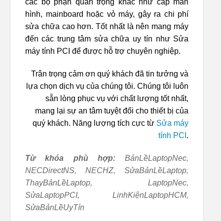
các bộ phận quan trọng khác như cáp màn
hình, mainboard hoặc vỏ máy, gây ra chi phí
sửa chữa cao hơn. Tốt nhất là nên mang máy
đến các trung tâm sửa chữa uy tín như Sửa
máy tính PCI để được hỗ trợ chuyên nghiệp.
Trân trọng cảm ơn quý khách đã tin tưởng và
lựa chọn dịch vụ của chúng tôi. Chúng tôi luôn
sẵn lòng phục vụ với chất lượng tốt nhất,
mang lại sự an tâm tuyệt đối cho thiết bị của
quý khách. Năng lượng tích cực từ
Sửa máy
tính PCI
.
Từ khóa phù hợp:
BảnLềLaptopNec,
NECDirectNS, NECHZ, SửaBảnLềLaptop,
ThayBảnLềLaptop, LaptopNec,
SửaLaptopPCI, LinhKiệnLaptopHCM,
SửaBảnLềUyTín