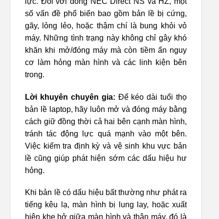
lực. Đối với dòng NEC Direct NS và HZ, một
số vấn đề phổ biến bao gồm bản lề bị cứng,
gãy, lỏng lẻo, hoặc thậm chí là bung khỏi vỏ
máy. Những tình trạng này không chỉ gây khó
khăn khi mở/đóng máy mà còn tiềm ẩn nguy
cơ làm hỏng màn hình và các linh kiện bên
trong.
Lời khuyên chuyên gia:
Để kéo dài tuổi thọ
bản lề laptop, hãy luôn mở và đóng máy bằng
cách giữ đồng thời cả hai bên cạnh màn hình,
tránh tác động lực quá mạnh vào một bên.
Việc kiểm tra định kỳ và vệ sinh khu vực bản
lề cũng giúp phát hiện sớm các dấu hiệu hư
hỏng.
Khi bản lề có dấu hiệu bất thường như phát ra
tiếng kêu lạ, màn hình bị lung lay, hoặc xuất
hiện khe hở giữa màn hình và thân máy, đó là