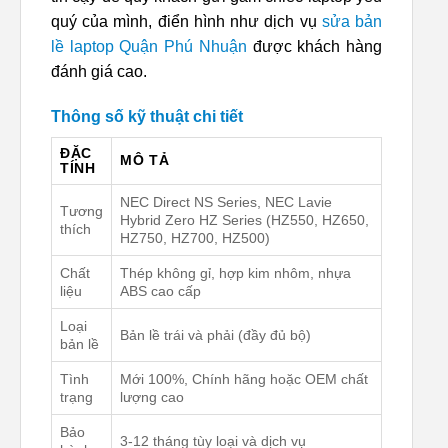
quý của mình, điển hình như dịch vụ
sửa bản
lề laptop Quận Phú Nhuận
được khách hàng
đánh giá cao.
Thông số kỹ thuật chi tiết
ĐẶC
MÔ TẢ
TÍNH
NEC Direct NS Series, NEC Lavie
Tương
Hybrid Zero HZ Series (HZ550, HZ650,
thích
HZ750, HZ700, HZ500)
Chất
Thép không gỉ, hợp kim nhôm, nhựa
liệu
ABS cao cấp
Loại
Bản lề trái và phải (đầy đủ bộ)
bản lề
Tình
Mới 100%, Chính hãng hoặc OEM chất
trạng
lượng cao
Bảo
3-12 tháng tùy loại và dịch vụ