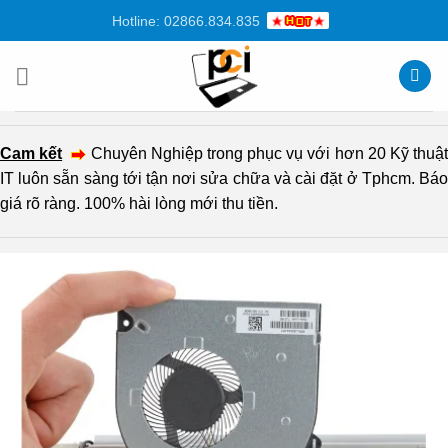
Chuyển
Hotline: 02866.834.835
đến
nội
dung
Cam kết
Chuyên Nghiệp trong phục vụ với hơn 20 Kỹ thuậ
IT luôn sẵn sàng tới tận nơi sửa chữa và cài đặt ở Tphcm. Báo
giá rõ ràng. 100% hài lòng mới thu tiền.