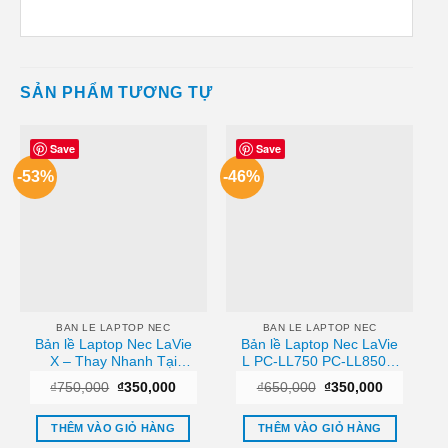
SẢN PHẨM TƯƠNG TỰ
Save
Save
-53%
-46%
BAN LE LAPTOP NEC
BAN LE LAPTOP NEC
Bản lề Laptop Nec LaVie
Bản lề Laptop Nec LaVie
X – Thay Nhanh Tại
L PC-LL750 PC-LL850 –
Trung Tâm TPHCM Giá
Địa chỉ thay lấy ngay
Giá
Giá
Giá
Giá
₫
750,000
₫
350,000
₫
650,000
₫
350,000
Rẻ
TPHCM
gốc
hiện
gốc
hiện
là:
tại
là:
tại
₫750,000.
là:
₫650,000.
là:
THÊM VÀO GIỎ HÀNG
THÊM VÀO GIỎ HÀNG
₫350,000.
₫350,000.