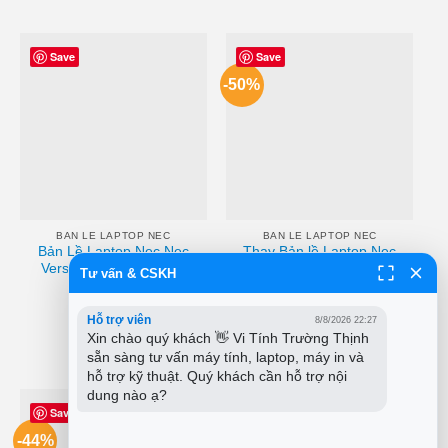
Save
Save
-50%
BAN LE LAPTOP NEC
BAN LE LAPTOP NEC
Bản Lề Laptop Nec Nec
Thay Bản lề Laptop Nec
Versapro Ultralite Type
VersaPro – Trung tâm
Tư vấn & CSKH
Vg10, Vg20 Zin – Đơn Vị
TPHCM, Lấy Liền
Giá
Giá
₫
300,000
₫
150,000
Thay Thế Lấy Liền
ĐỌC TIẾP
gốc
hiện
Tphcm
là:
tại
Hỗ trợ viên
8/8/2026 22:27
₫300,000.
là:
THÊM VÀO GIỎ HÀNG
Xin chào quý khách 👋 Vi Tính Trường Thịnh 
₫150,000.
sẵn sàng tư vấn máy tính, laptop, máy in và 
hỗ trợ kỹ thuật. Quý khách cần hỗ trợ nội 
dung nào ạ?
Save
Save
-44%
-58%