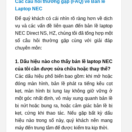
Các câu hỏi thường gặp (FAQ) về Bản lề
Laptop NEC
Để quý khách có cái nhìn rõ ràng hơn về dịch
vụ và các vấn đề liên quan đến bản lề laptop
NEC Direct NS, HZ, chúng tôi đã tổng hợp một
số câu hỏi thường gặp cùng với giải đáp
chuyên môn:
1. Dấu hiệu nào cho thấy bản lề laptop NEC
của tôi cần được sửa chữa hoặc thay thế?
Các dấu hiệu phổ biến bao gồm: khi mở hoặc
đóng màn hình, bản lề phát ra tiếng kêu cọt
kẹt, màn hình bị lung lay không giữ vững ở
một góc nhất định, vỏ máy xung quanh bản lề
bị nứt hoặc bung ra, hoặc cảm giác bản lề bị
kẹt, cứng khi thao tác. Nếu gặp bất kỳ dấu
hiệu nào trong số này, quý khách nên mang
máy đến trung tâm để được kiểm tra kịp thời.