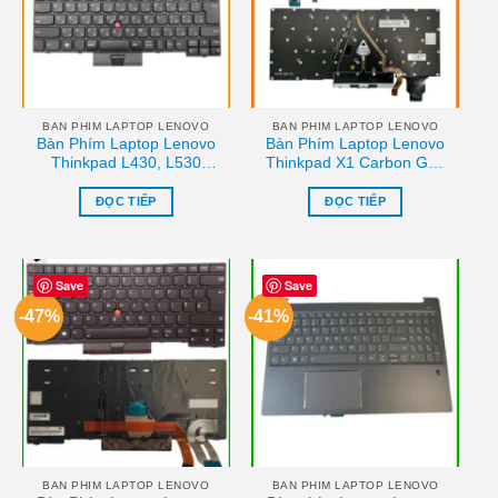
BAN PHIM LAPTOP LENOVO
BAN PHIM LAPTOP LENOVO
Bàn Phím Laptop Lenovo
Bàn Phím Laptop Lenovo
Thinkpad L430, L530
Thinkpad X1 Carbon Gen
Chính Hãng – Trung Tâm
7, 8 Chính Hãng – Sửa
Thay Thế Uy Tín Tphcm
Chữa Uy Tín Tphcm
ĐỌC TIẾP
ĐỌC TIẾP
Save
Save
-47%
-41%
BAN PHIM LAPTOP LENOVO
BAN PHIM LAPTOP LENOVO