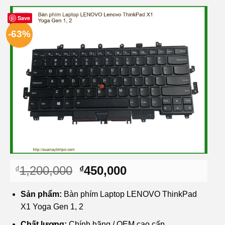
Save
-63%
Giá
Giá
1,200,000
450,000
₫
₫
gốc
hiện
là:
tại
Sản phẩm:
Bàn phím Laptop LENOVO ThinkPad
₫1,200,000.
là:
X1 Yoga Gen 1, 2
₫450,000.
Chất lượng:
Chính hãng / OEM cao cấp