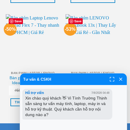
₫400,000.
₫450,000.
Save
Save
-50%
-53%
BAN PHIM LAPTOP LENOVO
BAN PHIM LAPTOP LENOVO
Bàn phím Laptop Lenovo
Bàn phím LENOVO
Tư vấn & CSKH
IdeaPad Flex 7 – Thay
ThinkBook 13x | Thay Lấy
nhanh tại TPHCM | Giá
Liền Giá Rẻ – Gần Nhất
Giá
Giá
Giá
Giá
₫
600,000
₫
300,000
₫
750,000
₫
350,000
Rẻ
Hỗ trợ viên
7/8/2026 04:48
gốc
hiện
gốc
hiện
là:
tại
là:
tại
Xin chào quý khách 👋 Vi Tính Trường Thịnh 
₫600,000.
là:
₫750,000.
là:
THÊM VÀO GIỎ HÀNG
THÊM VÀO GIỎ HÀNG
sẵn sàng tư vấn máy tính, laptop, máy in và 
₫300,000.
₫350,000.
hỗ trợ kỹ thuật. Quý khách cần hỗ trợ nội 
dung nào ạ?
BÀI VIẾT MỚI