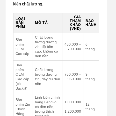
kiện chất lượng.
GIÁ
LOẠI
THAM
BẢO
BÀN
MÔ TẢ
KHẢO
HÀNH
PHÍM
(VNĐ)
Chất lượng
Bàn
tương đương
phím
450.000 –
6
zin, độ bền
OEM
700.000
tháng
cao, không có
Cao cấp
đèn nền.
Bàn
phím
Chất lượng
OEM
tương đương
750.000 –
9
Cao cấp
zin, đầy đủ đèn
950.000
tháng
(có
nền.
Backlit)
Linh kiện chính
Bàn
hãng Lenovo,
1.000.000
phím Zin
12
có đèn nền,
–
Chính
tháng
tương thích
1.200.000
Hãng