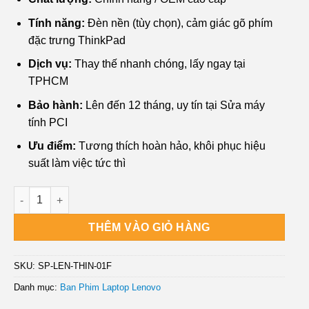
Tính năng:
Đèn nền (tùy chọn), cảm giác gõ phím
đặc trưng ThinkPad
Dịch vụ:
Thay thế nhanh chóng, lấy ngay tại
TPHCM
Bảo hành:
Lên đến 12 tháng, uy tín tại Sửa máy
tính PCI
Ưu điểm:
Tương thích hoàn hảo, khôi phục hiệu
suất làm việc tức thì
Bàn phím Laptop LENOVO ThinkPad X1 Yoga Gen 1, 2 - Thay 
THÊM VÀO GIỎ HÀNG
SKU:
SP-LEN-THIN-01F
Danh mục:
Ban Phim Laptop Lenovo