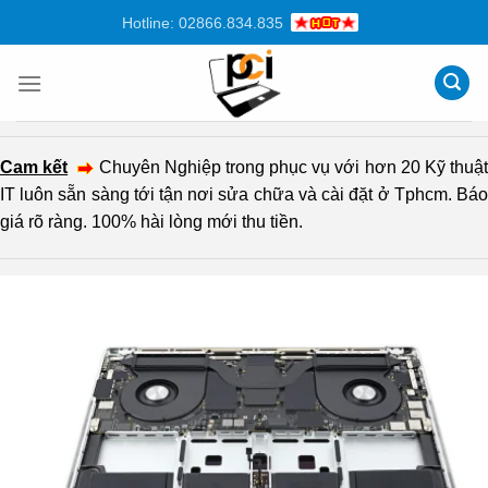
Chuyển
Hotline: 02866.834.835
đến
nội
dung
Cam kết
Chuyên Nghiệp trong phục vụ với hơn 20 Kỹ thuậ
IT luôn sẵn sàng tới tận nơi sửa chữa và cài đặt ở Tphcm. Báo
giá rõ ràng. 100% hài lòng mới thu tiền.