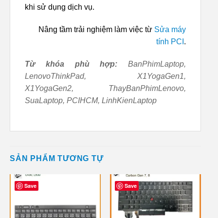
khi sử dụng dịch vụ.
Nâng tầm trải nghiệm làm việc từ
Sửa máy
tính PCI
.
Từ khóa phù hợp:
BanPhimLaptop,
LenovoThinkPad, X1YogaGen1,
X1YogaGen2, ThayBanPhimLenovo,
SuaLaptop, PCIHCM, LinhKienLaptop
SẢN PHẨM TƯƠNG TỰ
Save
Save