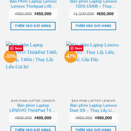
Bàn Phím Laptop Lenovo
Bàn phím Laptop Lenovo
Lenovo Thinkpad L480,
720S-15IKB – Thay
L580 Zin Chính Hãng –
Nhanh Tại Cửa Hàng
Giá
Giá
Giá
Giá
₫
850,000
₫
450,000
₫
1,100,000
₫
650,000
Thay Thế Lấy Ngay
TPHCM
gốc
hiện
gốc
hiện
Tphcm
là:
tại
là:
tại
₫850,000.
là:
₫1,100,000.
là:
THÊM VÀO GIỎ HÀNG
THÊM VÀO GIỎ HÀNG
₫450,000.
₫650,000
Save
Save
-33%
-47%
BAN PHIM LAPTOP LENOVO
BAN PHIM LAPTOP LENOVO
Bàn phím Laptop
Bàn phím Laptop Lenovo
LENOVO ThinkPad T460,
Duet 3/5 – Thay Lấy Liền,
T460p, T460s | Thay Lấy
Giá Rẻ, Gần Đây
Giá
Giá
Giá
Giá
₫
600,000
₫
400,000
₫
850,000
₫
450,000
Liền Giá Rẻ
gốc
hiện
gốc
hiện
là:
tại
là:
tại
₫600,000.
là:
₫850,000.
là:
THÊM VÀO GIỎ HÀNG
THÊM VÀO GIỎ HÀNG