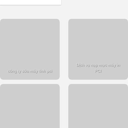
Dịch vụ nạp mực máy in
công ty sửa máy tính pci
PCI