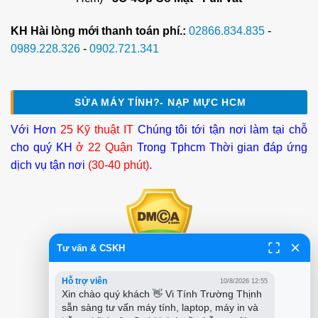
KH Hài lòng mới thanh toán phí.:
02866.834.835
-
0989.228.326
-
0902.721.341
SỬA MÁY TÍNH?- NẠP MỰC HCM
Với Hơn
25 Kỹ thuật IT
Chúng tôi tới tận nơi làm tại chỗ
cho quý KH
ở 22 Quận
Trong Tphcm Thời gian đáp ứng
dịch vụ tận nơi
(30-40 phút)
.
Tư vấn & CSKH
Hỗ trợ viên
10/8/2026 12:55
Xin chào quý khách 👋 Vi Tính Trường Thịnh 
sẵn sàng tư vấn máy tính, laptop, máy in và 