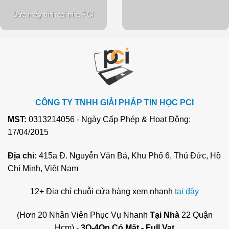
Sửa máy tính tại nhà PCI
CÔNG TY TNHH GIẢI PHÁP TIN HỌC PCI
MST:
0313214056 - Ngày Cấp Phép & Hoạt Động:
17/04/2015
Địa chỉ:
415a Đ. Nguyễn Văn Bá, Khu Phố 6, Thủ Đức, Hồ
Chí Minh, Việt Nam
12+ Địa chỉ chuỗi cửa hàng xem nhanh
tại đây
(Hơn 20 Nhân Viên Phục Vụ Nhanh
Tại Nhà
22 Quận
Hcm) -
3O-4Op Có Mặt - Full Vat