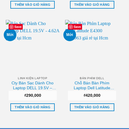
THÊM VÀO GIỎ HÀNG
THÊM VÀO GIỎ HÀNG
Save
Save
Mới
Mới
LINH KIỆN LAPTOP
BÀN PHÍM DELL
Cty Bán Sạc Dành Cho
Chỗ Bán Bàn Phím
Laptop DELL 19.5V –
Laptop Dell Latitude
4.62A Uy tín
E4300 0NU963 Sài gòn
₫
290,000
₫
420,000
THÊM VÀO GIỎ HÀNG
THÊM VÀO GIỎ HÀNG