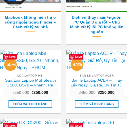
Macbook không hiển thị ổ
Dịch vụ thay main+nguồn
cứng ngoài trong Finder –
PC Quận 9 giá tốt – Chú
Cách xử lý tại nhà
Minh xử lý lỗi PC không lên
nguồn
Save
Save
-55%
-44%
LOA LAPTOP MSI
BẢN LỀ LAPTOP ACER
Sửa Loa Laptop MSI Stealth
Bản lề Laptop ACER – Thay
GS60, GS70 – Nhanh, Rẻ,
Lấy Ngay, Giá Rẻ, Uy Tín Tại
Lấy Ngay TPHCM
TPHCM
Giá
Giá
Giá
Giá
₫
550,000
₫
250,000
₫
450,000
₫
250,000
gốc
hiện
gốc
hiện
là:
tại
là:
tại
₫550,000.
là:
₫450,000.
là:
THÊM VÀO GIỎ HÀNG
THÊM VÀO GIỎ HÀNG
₫250,000.
₫250,0
Save
Save