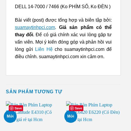
DELL 14-7000 / 7466 (Ko PHÍM SỐ, Ko ĐÈN )
Bài viết (post) được tổng hợp và biên tập bởi:
suamaytinhpci.com
.
Giá sản phẩm có thể
thay đổi
. Để có giá chính xác vui lòng gặp tư
vấn viên. Mọi ý kiến đóng góp và phản hồi vui
lòng gửi
Liên Hệ
cho suamaytinhpci.com để
điều chỉnh. suamaytinhpci.com xin cảm ơn.
SẢN PHẨM TƯƠNG TỰ
Save
Save
Mới
Mới