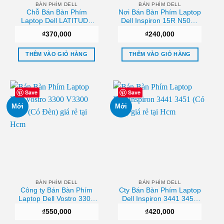
BÀN PHÍM DELL
BÀN PHÍM DELL
Chỗ Bán Bàn Phím
Nơi Bán Bàn Phím Laptop
Laptop Dell LATITUDE
Dell Inspiron 15R N5010
E7440/E7240 Uy tín
M5010 Chất lượng
₫
370,000
₫
240,000
THÊM VÀO GIỎ HÀNG
THÊM VÀO GIỎ HÀNG
Save
Save
Mới
Mới
BÀN PHÍM DELL
BÀN PHÍM DELL
Công ty Bán Bàn Phím
Cty Bán Bàn Phím Laptop
Laptop Dell Vostro 3300
Dell Inspiron 3441 3451
V3300 3400 (Có Đèn)
(Có Đèn) Tphcm
₫
550,000
₫
420,000
Chất lượng