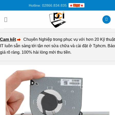
Chuyển
Hotline: 02866.834.835
đến
nội
dung
Cam kết
Chuyên Nghiệp trong phục vụ với hơn 20 Kỹ thuậ
IT luôn sẵn sàng tới tận nơi sửa chữa và cài đặt ở Tphcm. Báo
giá rõ ràng. 100% hài lòng mới thu tiền.