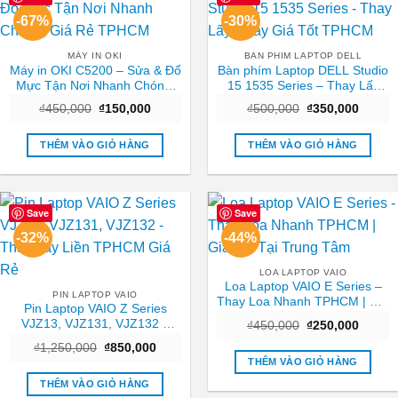
-67%
-30%
MÁY IN OKI
BAN PHIM LAPTOP DELL
Máy in OKI C5200 – Sửa & Đổ
Bàn phím Laptop DELL Studio
Mực Tận Nơi Nhanh Chóng,
15 1535 Series – Thay Lấy
Giá Rẻ TPHCM
Ngay Giá Tốt TPHCM
Giá
Giá
Giá
Giá
₫
450,000
₫
150,000
₫
500,000
₫
350,000
gốc
hiện
gốc
hiện
là:
tại
là:
tại
₫450,000.
là:
₫500,000.
là:
THÊM VÀO GIỎ HÀNG
THÊM VÀO GIỎ HÀNG
₫150,000.
₫350,0
Save
Save
-32%
-44%
LOA LAPTOP VAIO
Loa Laptop VAIO E Series –
PIN LAPTOP VAIO
Thay Loa Nhanh TPHCM | Giá
Pin Laptop VAIO Z Series
Tốt Tại Trung Tâm
VJZ13, VJZ131, VJZ132 –
Giá
Giá
₫
450,000
₫
250,000
gốc
hiện
Thay Lấy Liền TPHCM Giá Rẻ
Giá
Giá
₫
1,250,000
₫
850,000
là:
tại
gốc
hiện
₫450,000.
là:
THÊM VÀO GIỎ HÀNG
là:
tại
₫250,0
₫1,250,000.
là:
THÊM VÀO GIỎ HÀNG
₫850,000.