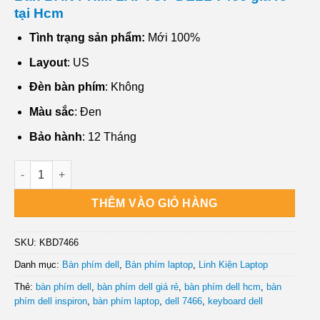
tại Hcm
Tình trạng sản phẩm:
Mới 100%
Layout
: US
Đèn bàn phím
: Không
Màu sắc
: Đen
Bảo hành
: 12 Tháng
Công ty Bán BÀN PHÍM LAPTOP DELL 7466 Chất lượng số lư
THÊM VÀO GIỎ HÀNG
SKU:
KBD7466
Danh mục:
Bàn phím dell
,
Bàn phím laptop
,
Linh Kiện Laptop
Thẻ:
bàn phím dell
,
bàn phím dell giá rẻ
,
bàn phím dell hcm
,
bàn
phím dell inspiron
,
bàn phím laptop
,
dell 7466
,
keyboard dell