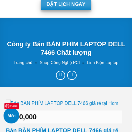
ĐẶT LỊCH NGAY
Công ty Bán BÀN PHÍM LAPTOP DELL
7466 Chất lượng
Trang chủ
»
Shop Công Nghệ PCI
»
Linh Kiện Laptop
Save
390,000
₫
Mới
Bán BÀN PHÍM LAPTOP DELL 7466 giá rẻ