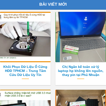
BÀI VIẾT MỚI
Khôi Phục Dữ Liệu Ổ Cứng
Chị Ngân kế toán xử lý
HDD TPHCM – Trung Tâm
laptop hp không lên nguồn,
Cứu Dữ Liệu Uy Tín
thay pin tại Phú Nhuận