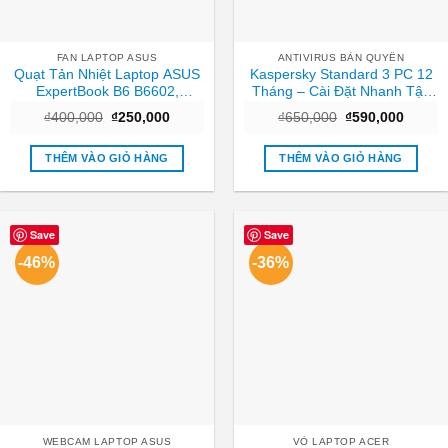
FAN LAPTOP ASUS
ANTIVIRUS BẢN QUYỀN
Quạt Tản Nhiệt Laptop ASUS
Kaspersky Standard 3 PC 12
ExpertBook B6 B6602,
Tháng – Cài Đặt Nhanh Tận
B6602FC2 – Thay Giá Rẻ Lấy
Nơi TPHCM
Giá
Giá
Giá
Giá
₫
400,000
₫
250,000
₫
650,000
₫
590,000
Ngay TPHCM
gốc
hiện
gốc
hiện
là:
tại
là:
tại
₫400,000.
là:
₫650,000.
là:
THÊM VÀO GIỎ HÀNG
THÊM VÀO GIỎ HÀNG
₫250,000.
₫590,0
Save
Save
-46%
-36%
WEBCAM LAPTOP ASUS
VỎ LAPTOP ACER