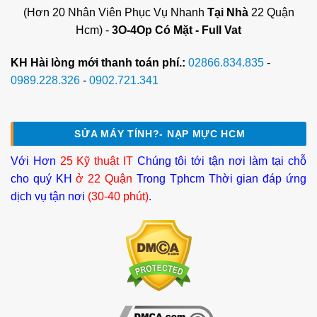
(Hơn 20 Nhân Viên Phục Vụ Nhanh
Tại Nhà
22 Quận
Hcm) -
3O-4Op Có Mặt - Full Vat
KH Hài lòng mới thanh toán phí.:
02866.834.835
-
0989.228.326
-
0902.721.341
SỬA MÁY TÍNH?- NẠP MỰC HCM
Với Hơn
25 Kỹ thuật IT
Chúng tôi tới tận nơi làm tại chỗ
cho quý KH
ở 22 Quận
Trong Tphcm Thời gian đáp ứng
dịch vụ tận nơi
(30-40 phút)
.