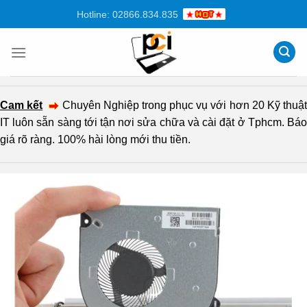
Chuyển
Hotline: 02866.834.835
đến
nội
dung
Cam kết
Chuyên Nghiệp trong phục vụ với hơn 20 Kỹ thuậ
IT luôn sẵn sàng tới tận nơi sửa chữa và cài đặt ở Tphcm. Báo
giá rõ ràng. 100% hài lòng mới thu tiền.