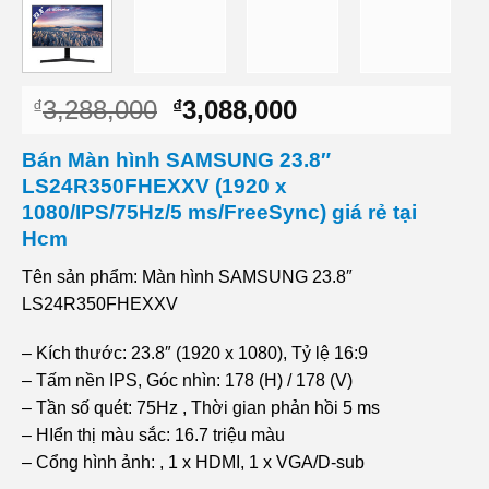
Giá
Giá
3,288,000
3,088,000
₫
₫
gốc
hiện
là:
tại
Bán Màn hình SAMSUNG 23.8″
₫3,288,000.
là:
LS24R350FHEXXV (1920 x
₫3,088,000.
1080/IPS/75Hz/5 ms/FreeSync) giá rẻ tại
Hcm
Tên sản phẩm: Màn hình SAMSUNG 23.8″
LS24R350FHEXXV
– Kích thước: 23.8″ (1920 x 1080), Tỷ lệ 16:9
– Tấm nền IPS, Góc nhìn: 178 (H) / 178 (V)
– Tần số quét: 75Hz , Thời gian phản hồi 5 ms
– HIển thị màu sắc: 16.7 triệu màu
– Cổng hình ảnh: , 1 x HDMI, 1 x VGA/D-sub