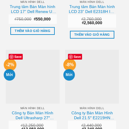
MÀN HÌNH DELL
MÀN HÌNH DELL
Trung tâm Bán Màn hình
Trung tâm Bán Màn hình
LCD 17” Dell Renew Uy
LCD 23” Dell E2318H IPS
tín
Full HD Chính Hãng
Giá
Giá
₫
750,000
₫
550,000
₫
2,760,000
Tphcm
gốc
hiện
Giá
Giá
₫
2,560,000
là:
tại
gốc
hiện
₫750,000.
là:
là:
tại
THÊM VÀO GIỎ HÀNG
₫550,000.
₫2,760,000.
là:
THÊM VÀO GIỎ HÀNG
₫2,560,000.
Save
Save
-2%
-8%
Mới
Mới
MÀN HÌNH DELL
MÀN HÌNH DELL
Công ty Bán Màn Hình
Công ty Bán Màn Hình
Dell Ultrasharp 27″
Dell 21.5″ E2219HN
U2718Q
(1920×1080/IPS/60Hz/14ms)
₫
12,250,000
₫
2,440,000
(3840×2160/IPS/60Hz/5ms)
Chất lượng
Giá
Giá
Giá
Giá