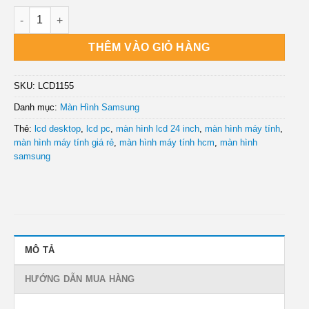
Cty Bán Màn hình SAMSUNG 23.8" LS24R350FHEXXV (1920 x 108
THÊM VÀO GIỎ HÀNG
SKU:
LCD1155
Danh mục:
Màn Hình Samsung
Thẻ:
lcd desktop
,
lcd pc
,
màn hình lcd 24 inch
,
màn hình máy tính
,
màn hình máy tính giá rẻ
,
màn hình máy tính hcm
,
màn hình
samsung
MÔ TẢ
HƯỚNG DẪN MUA HÀNG