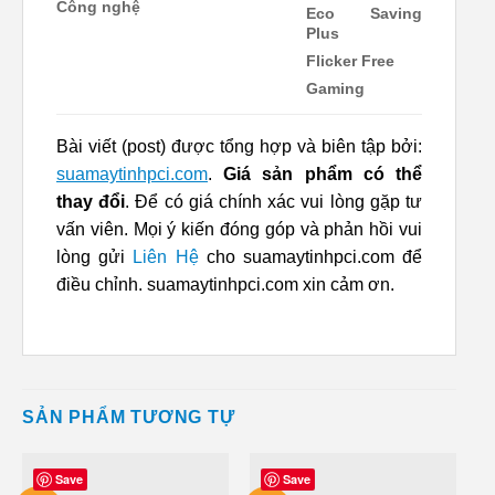
Công nghệ
Eco Saving
Plus
Flicker Free
Gaming
Bài viết (post) được tổng hợp và biên tập bởi:
suamaytinhpci.com
.
Giá sản phẩm có thể
thay đổi
. Để có giá chính xác vui lòng gặp tư
vấn viên. Mọi ý kiến đóng góp và phản hồi vui
lòng gửi
Liên Hệ
cho suamaytinhpci.com để
điều chỉnh. suamaytinhpci.com xin cảm ơn.
SẢN PHẨM TƯƠNG TỰ
Save
Save