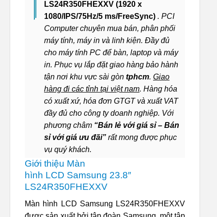
LS24R350FHEXXV (1920 x
1080/IPS/75Hz/5 ms/FreeSync)
. PCI
Computer chuyên mua bán, phân phối
máy tính, máy in và linh kiện. Đầy đủ
cho máy tính PC để bàn, laptop và máy
in. Phục vụ lắp đặt giao hàng bảo hành
tận nơi khu vực sài gòn
tphcm
.
Giao
hàng đi các tỉnh tại việt nam
. Hàng hóa
có xuất xứ, hóa đơn GTGT và xuất VAT
đầy đủ cho công ty doanh nghiệp. Với
phương châm
“Bán lẻ với giá sỉ – Bán
sỉ với giá ưu đãi”
rất mong được phục
vụ quý khách.
Giới thiệu Màn
hình LCD Samsung 23.8″
LS24R350FHEXXV
Màn hình LCD Samsung LS24R350FHEXXV
được sản xuất bởi tập đoàn Samsung, một tập