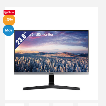
Save
-6%
Mới