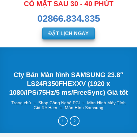
CÓ MẶT SAU 30 - 40 PHÚT
02866.834.835
ĐẶT LỊCH NGAY
Cty Bán Màn hình SAMSUNG 23.8″
LS24R350FHEXXV (1920 x
1080/IPS/75Hz/5 ms/FreeSync) Giá tốt
Trang chủ
»
Shop Công Nghệ PCI
»
Màn Hình Máy Tính
Giá Rẻ Hcm
»
Màn Hình Samsung