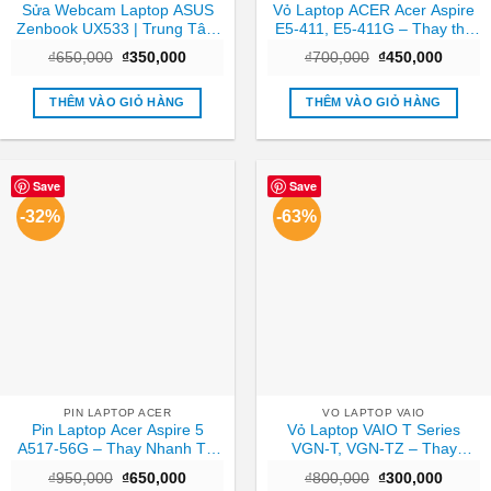
Sửa Webcam Laptop ASUS
Vỏ Laptop ACER Acer Aspire
Zenbook UX533 | Trung Tâm
E5-411, E5-411G – Thay thế
Laptop Gần Nhất TPHCM
Trong ngày TPHCM
Giá
Giá
Giá
Giá
₫
650,000
₫
350,000
₫
700,000
₫
450,000
gốc
hiện
gốc
hiện
là:
tại
là:
tại
₫650,000.
là:
₫700,000.
là:
THÊM VÀO GIỎ HÀNG
THÊM VÀO GIỎ HÀNG
₫350,000.
₫450,0
Save
Save
-32%
-63%
PIN LAPTOP ACER
VO LAPTOP VAIO
Pin Laptop Acer Aspire 5
Vỏ Laptop VAIO T Series
A517-56G – Thay Nhanh Tại
VGN-T, VGN-TZ – Thay
TPHCM | Giá Rẻ
Nhanh Trung Tâm TPHCM
Giá
Giá
Giá
Giá
₫
950,000
₫
650,000
₫
800,000
₫
300,000
Giá Tốt