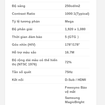
Độ sáng
250cd/m2
Contrast Ratio
1000:1(Typical)
Tỷ lệ tương phản
Mega
Độ phân giải
1,920 x 1,080
Thời gian đảm bảo
5 (GTG
）
Góc nhìn (H/V)
178°/178°
Hỗ trợ màu sắc
16.7M
Độ rộng dải màu có thể hiển
72%
thị (NTSC 1976)
Tần số quét
75Hz
Kết nối
D-Sub / HDMI
Freesync
Bảo
vệ mắt
Samsung
MagicBright