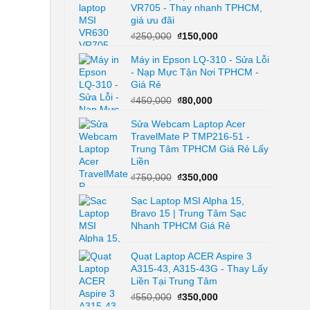
VR705 - Thay nhanh TPHCM,
₫1,500,000.
là:
giá ưu đãi
₫850,000.
Giá
Giá
₫
250,000
₫
150,000
gốc
hiện
Máy in Epson LQ-310 - Sửa Lỗi
là:
tại
- Nạp Mực Tận Nơi TPHCM -
₫250,000.
là:
Giá Rẻ
₫150,000.
Giá
Giá
₫
450,000
₫
80,000
gốc
hiện
Sửa Webcam Laptop Acer
là:
tại
TravelMate P TMP216-51 -
₫450,000.
là:
Trung Tâm TPHCM Giá Rẻ Lấy
₫80,000.
Liền
Giá
Giá
₫
750,000
₫
350,000
gốc
hiện
Sạc Laptop MSI Alpha 15,
là:
tại
Bravo 15 | Trung Tâm Sạc
₫750,000.
là:
Nhanh TPHCM Giá Rẻ
₫350,000.
Quạt Laptop ACER Aspire 3
A315-43, A315-43G - Thay Lấy
Liền Tại Trung Tâm
Giá
Giá
₫
550,000
₫
350,000
gốc
hiện