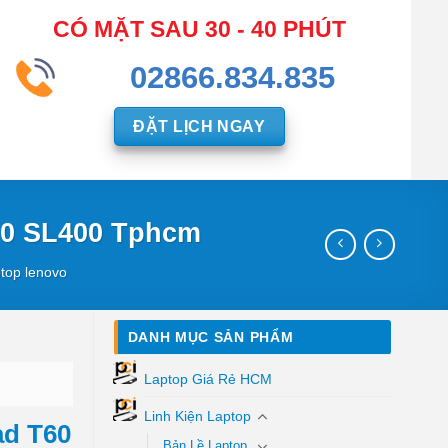
CÓ MẶT SAU 30 - 40 PHÚT
02866.834.835
ĐẶT LỊCH NGAY
60 SL400 Tphcm
ptop lenovo
DANH MỤC SẢN PHẨM
Laptop Giá Rẻ HCM
Linh Kiện Laptop
ad T60
Bản Lề Laptop