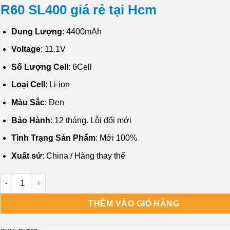
R60 SL400 giá rẻ tại Hcm
Dung Lượng
: 4400mAh
Voltage
: 11.1V
Số Lượng Cell
: 6Cell
Loại Cell
: Li-ion
Màu Sắc
: Đen
Bảo Hành
: 12 tháng. Lỗi đổi mới
Tình Trạng Sản Phẩm
: Mới 100%
Xuất sứ
: China / Hàng thay thế
Cty Bán Pin Laptop IBM Lenovo ThinkPad T60 R60 SL400 Tphcm
THÊM VÀO GIỎ HÀNG