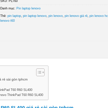
SKU:
PLT60
Danh mục:
Pin laptop lenovo
Thẻ:
pin laptop
,
pin laptop lenovo
,
pin lenovo
,
pin lenovo giá rẻ
,
pin lenovo h
lenovo t60
 rẻ sài gòn tphcm
hinkPad T60 R60 SL400
enovo ThinkPad T60 R60 SL400
R60 SL400 giá rẻ sài gòn tphcm