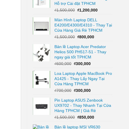
Hỗ trợ Cài đặt TPHCM
Giá
Giá
₫
1,500,000
₫
1,200,000
gốc
hiện
Màn Hình Laptop DELL
là:
tại
E4200/E4300/E4310 - Thay Tại
₫1,500,000.
là:
Cửa Hàng Giá Rẻ TPHCM
₫1,200,000.
Giá
Giá
₫
1,500,000
₫
800,000
gốc
hiện
Bản lề Laptop Acer Predator
là:
tại
Helios 500 PH517-51 - Thay
₫1,500,000.
là:
ngay giá tốt TPHCM
₫800,000.
Giá
Giá
₫
600,000
₫
300,000
gốc
hiện
Loa Laptop Apple MacBook Pro
là:
tại
A1425 - Thay Lấy Ngay Tại
₫600,000.
là:
Cửa Hàng TPHCM
₫300,000.
Giá
Giá
₫
700,000
₫
300,000
gốc
hiện
Pin Laptop ASUS Zenbook
là:
tại
UX9702 - Thay Nhanh Tại Cửa
₫700,000.
là:
Hàng TPHCM | Giá Rẻ
₫300,000.
Giá
Giá
₫
1,500,000
₫
850,000
gốc
hiện
Bản lề laptop MSI VR630
là:
tại