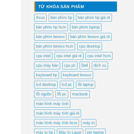
là:
tại
TỪ KHÓA SẢN PHẨM
₫550,000.
là:
₫350,000.
Asus
bàn phím hp
bàn phím hp giá rẻ
bàn phím hp hcm
bàn phím laptop
bàn phím lenovo
bàn phím lenovo giá rẻ
bàn phím lenovo hcm
cpu desktop
cpu intel
cpu intel giá rẻ
cpu intel hcm
cpu máy bàn
cpu pc
Dell
dịch vụ
keyboard hp
keyboard lenovo
lcd desktop
lcd pc
lỗi laptop
lỗi nguồn
lỗi pc
macbook
màn hình máy tính
màn hình máy tính giá rẻ
màn hình máy tính hcm
máy in
máy in hp
Máy In Laser
pin laptop