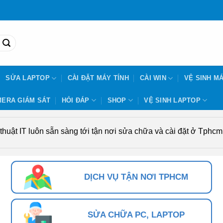
SỬA LAPTOP
CÀI ĐẶT MÁY TÍNH
CÀI WIN
VỆ SINH MÁ
ERA GIÁM SÁT
HỎI ĐÁP
SHOP
VỆ SINH LAPTOP
uật IT luôn sẵn sàng tới tận nơi sửa chữa và cài đặt ở Tphcm. 
DỊCH VỤ TẬN NƠI TPHCM
SỬA CHỮA PC, LAPTOP