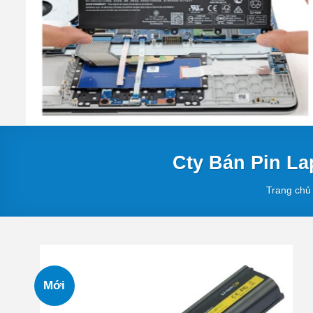
Cty Bán Pin L
Trang chủ
Mới