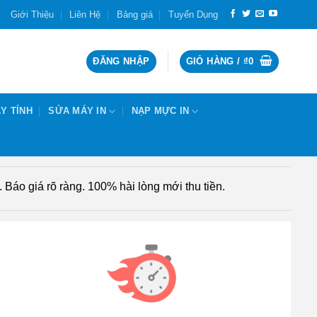
Giới Thiệu
Liên Hệ
Bảng giá
Tuyển Dụng
ĐĂNG NHẬP
GIỎ HÀNG /
₫
0
Y TÍNH
SỬA MÁY IN
NẠP MỰC IN
Báo giá rõ ràng. 100% hài lòng mới thu tiền.