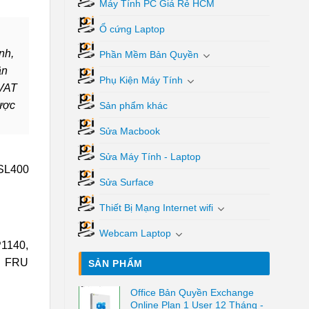
Máy Tính PC Giá Rẻ HCM
Ổ cứng Laptop
nh,
Phần Mềm Bản Quyền
ận
Phụ Kiện Máy Tính
 VAT
ược
Sản phẩm khác
Sửa Macbook
Sửa Máy Tính - Laptop
Sửa Surface
Thiết Bị Mạng Internet wifi
Webcam Laptop
1140,
, FRU
SẢN PHẨM
Office Bản Quyền Exchange
Online Plan 1 User 12 Tháng -