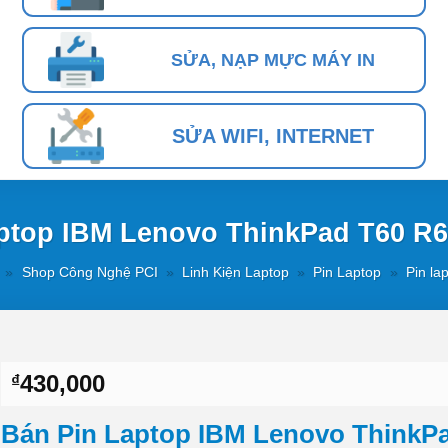
SỬA, NẠP MỰC MÁY IN
SỬA WIFI, INTERNET
aptop IBM Lenovo ThinkPad T60 R
»
Shop Công Nghệ PCI
»
Linh Kiện Laptop
»
Pin Laptop
»
Pin la
430,000
₫
Bán Pin Laptop IBM Lenovo ThinkP