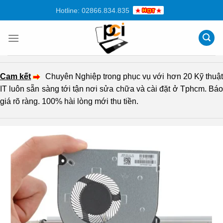
Chuyển
Hotline: 02866.834.835
đến
nội
dung
Cam kết
Chuyên Nghiệp trong phục vụ với hơn 20 Kỹ thuậ
IT luôn sẵn sàng tới tận nơi sửa chữa và cài đặt ở Tphcm. Báo
giá rõ ràng. 100% hài lòng mới thu tiền.