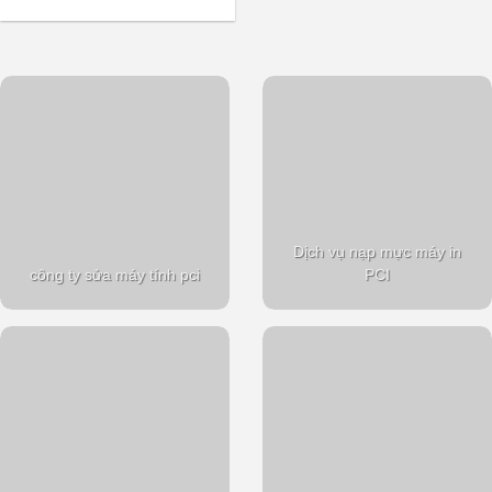
Dịch vụ nạp mực máy in
công ty sửa máy tính pci
PCI