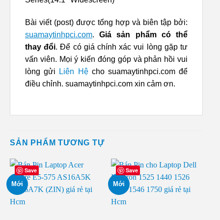
Bài viết (post) được tổng hợp và biên tập bởi:
suamaytinhpci.com
.
Giá sản phẩm có thể
thay đổi
. Để có giá chính xác vui lòng gặp tư
vấn viên. Mọi ý kiến đóng góp và phản hồi vui
lòng gửi
Liên Hệ
cho suamaytinhpci.com để
điều chỉnh. suamaytinhpci.com xin cảm ơn.
SẢN PHẨM TƯƠNG TỰ
Save
Save
Mới
Mới