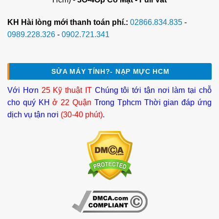
KH Hài lòng mới thanh toán phí.:
02866.834.835
-
0989.228.326
-
0902.721.341
SỬA MÁY TÍNH?- NẠP MỰC HCM
Với Hơn
25 Kỹ thuật IT
Chúng tôi tới tận nơi làm tại chỗ
cho quý KH
ở 22 Quận
Trong Tphcm Thời gian đáp ứng
dịch vụ tận nơi
(30-40 phút)
.