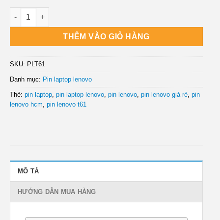
Cty Bán Pin Laptop Lenovo IBM ThinkPad T61 R400 T400 R61
THÊM VÀO GIỎ HÀNG
SKU:
PLT61
Danh mục:
Pin laptop lenovo
Thẻ:
pin laptop
,
pin laptop lenovo
,
pin lenovo
,
pin lenovo giá rẻ
,
pin
lenovo hcm
,
pin lenovo t61
MÔ TẢ
HƯỚNG DẪN MUA HÀNG