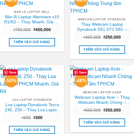
-40%
-44%
BAN LE LAPTOP DELL
Bản lề Laptop Alienware x15
WEBCAM LAPTOP DYNABOOK
R1/R2 – Thay Nhanh, Giá Rẻ
Thay Webcam Laptop
Tại TPHCM
Dynabook D51 D71 D81 –
Giá
Giá
₫
750,000
₫
450,000
gốc
hiện
Nhanh chóng Trung tâm
Giá
Giá
là:
tại
₫
450,000
₫
250,000
TPHCM
gốc
hiện
₫750,000.
là:
THÊM VÀO GIỎ HÀNG
là:
tại
₫450,000.
₫450,000.
là:
THÊM VÀO GIỎ HÀNG
₫250,0
Save
Save
-50%
-46%
WEBCAM LAPTOP ACER
Webcam Laptop Acer – Thay
LOA LAPTOP DYNABOOK
Webcam Nhanh Chóng –
Loa Laptop Dynabook Tecra
Trung Tâm TPHCM
Z40, Z50 – Thay Loa Laptop
Giá
Giá
₫
650,000
₫
350,000
gốc
hiện
TPHCM Nhanh, Giá Rẻ
Giá
Giá
₫
600
₫
300
là:
tại
gốc
hiện
₫650,000.
là:
THÊM VÀO GIỎ HÀNG
là:
tại
₫350,0
₫600.
là:
THÊM VÀO GIỎ HÀNG
₫300.