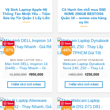
Vệ Sinh Laptop Apple Hệ
Cô Hạnh tìm chỗ mua SSD
Thống Tản Nhiệt Yếu – Tiệm
NVME 256GB BESTOSS
Sửa Uy Tín Quận 1 Lấy Liền
Quận 10 – review cửa hàng
uy tín
Save
Save
-37%
-44%
MÀN HÌNH LAPTOP DELL
WEBCAM LAPTOP DYNABOOK
Màn hình DELL Inspiron 14
Webcam Laptop Dynabook
(5448) – Thay Nhanh – Giá
Tecra Z40, Z50 – Thay Lấy
Rẻ TPHCM
Liền Tại TPHCM Giá Tốt
Giá
Giá
Giá
Giá
₫
1,500,000
₫
950,000
₫
450,000
₫
250,000
gốc
hiện
gốc
hiện
là:
tại
là:
tại
₫1,500,000.
là:
₫450,000.
là:
THÊM VÀO GIỎ HÀNG
THÊM VÀO GIỎ HÀNG
₫950,000.
₫250,0
Save
Save