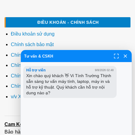
ĐIỀU KHOẢN - CHÍNH SÁCH
Điều khoản sử dụng
Chính sách bảo mật
Chính sách thanh toán
Tư vấn & CSKH
Chính sách giao hàng
Hỗ trợ viên
9/8/2026 02:48
Chính sách đổi trả
Xin chào quý khách 👋 Vi Tính Trường Thịnh 
sẵn sàng tư vấn máy tính, laptop, máy in và 
Chính sách bảo hành
hỗ trợ kỹ thuật. Quý khách cần hỗ trợ nội 
dung nào ạ?
v/v Xuất hóa đơn đỏ VAT
Cam Kết:
Dịch vụ
sửa máy tính
tới tận nơi trong 60 Phút -
Bảo hành tận tâm - Xuất hóa đơn đỏ đầy đủ
Cài đặt máy