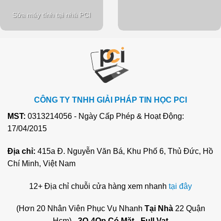
Sửa máy tính tại nhà PCI
CÔNG TY TNHH GIẢI PHÁP TIN HỌC PCI
MST:
0313214056 - Ngày Cấp Phép & Hoạt Động:
17/04/2015
Địa chỉ:
415a Đ. Nguyễn Văn Bá, Khu Phố 6, Thủ Đức, Hồ
Chí Minh, Việt Nam
12+ Địa chỉ chuỗi cửa hàng xem nhanh
tại đây
(Hơn 20 Nhân Viên Phục Vụ Nhanh
Tại Nhà
22 Quận
Hcm) -
3O-4Op Có Mặt - Full Vat