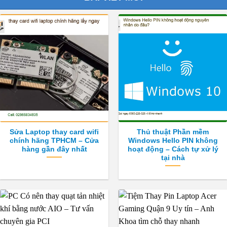
Sửa Laptop thay card wifi
Thủ thuật Phần mềm
chính hãng TPHCM – Cửa
Windows Hello PIN không
hàng gần đây nhất
hoạt động – Cách tự xử lý
tại nhà