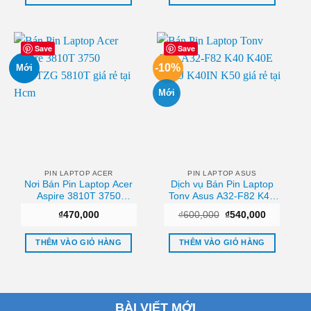
rẻ
Save
Save
-10%
Mới
Mới
PIN LAPTOP ACER
PIN LAPTOP ASUS
Nơi Bán Pin Laptop Acer
Dịch vụ Bán Pin Laptop
Aspire 3810T 3750
Tonv Asus A32-F82 K40
4810TZG 5810T Giá rẻ
K40E K40IJ K40IN K50
Giá
Giá
₫
470,000
₫
600,000
₫
540,000
Tphcm
gốc
hiện
là:
tại
₫600,000.
là:
THÊM VÀO GIỎ HÀNG
THÊM VÀO GIỎ HÀNG
₫540,000.
BÀI VIẾT MỚI