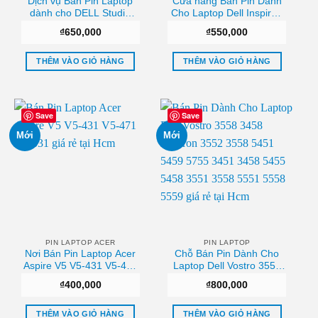
Dịch vụ Bán Pin Laptop
Cửa hàng Bán Pin Dành
dành cho DELL Studio
Cho Laptop Dell Inspiron
1735 Chất lượng
N4010 N4050 N4120,
₫
650,000
₫
550,000
N5050 13R 14R 15R Sài
gòn
THÊM VÀO GIỎ HÀNG
THÊM VÀO GIỎ HÀNG
Save
Save
Mới
Mới
PIN LAPTOP ACER
PIN LAPTOP
Nơi Bán Pin Laptop Acer
Chỗ Bán Pin Dành Cho
Aspire V5 V5-431 V5-471
Laptop Dell Vostro 3558
V5-531 Tphcm
3458 Inspiron 3552 3558
₫
400,000
₫
800,000
5451 5459 5755 3451
3458 5455 5458 3551
3558 5551 5558 5559 Giá
THÊM VÀO GIỎ HÀNG
THÊM VÀO GIỎ HÀNG