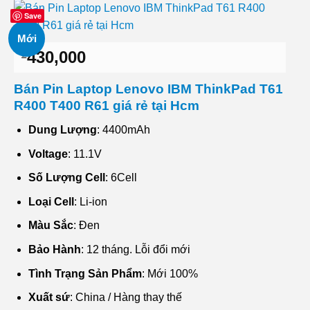
Save
Mới
430,000
₫
Bán Pin Laptop Lenovo IBM ThinkPad T61
R400 T400 R61 giá rẻ tại Hcm
Dung Lượng
: 4400mAh
Voltage
: 11.1V
Số Lượng Cell
: 6Cell
Loại Cell
: Li-ion
Màu Sắc
: Đen
Bảo Hành
: 12 tháng. Lỗi đổi mới
Tình Trạng Sản Phẩm
: Mới 100%
Xuất sứ
: China / Hàng thay thế