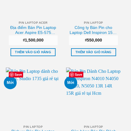
PIN LAPTOP ACER
PIN LAPTOP
Địa điểm Bán Pin Laptop
Công ty Bán Pin cho
Acer Aspire E5-575
Laptop Dell Inspiron 1525
AS16A5K AS16A7K (ZIN)
1440 1526 1545 1546
₫
1,500,000
₫
550,000
Giá rẻ
1750 Sài gòn
THÊM VÀO GIỎ HÀNG
THÊM VÀO GIỎ HÀNG
Save
Save
Mới
Mới
PIN LAPTOP
PIN LAPTOP