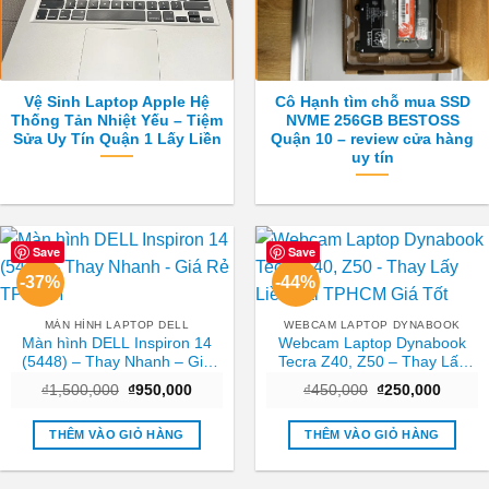
Vệ Sinh Laptop Apple Hệ
Cô Hạnh tìm chỗ mua SSD
Thống Tản Nhiệt Yếu – Tiệm
NVME 256GB BESTOSS
Sửa Uy Tín Quận 1 Lấy Liền
Quận 10 – review cửa hàng
uy tín
Save
Save
-37%
-44%
MÀN HÌNH LAPTOP DELL
WEBCAM LAPTOP DYNABOOK
Màn hình DELL Inspiron 14
Webcam Laptop Dynabook
(5448) – Thay Nhanh – Giá
Tecra Z40, Z50 – Thay Lấy
Rẻ TPHCM
Liền Tại TPHCM Giá Tốt
Giá
Giá
Giá
Giá
₫
1,500,000
₫
950,000
₫
450,000
₫
250,000
gốc
hiện
gốc
hiện
là:
tại
là:
tại
₫1,500,000.
là:
₫450,000.
là:
THÊM VÀO GIỎ HÀNG
THÊM VÀO GIỎ HÀNG
₫950,000.
₫250,0