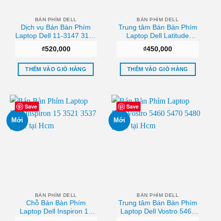
BÀN PHÍM DELL
BÀN PHÍM DELL
Dịch vụ Bán Bàn Phím
Trung tâm Bán Bàn Phím
Laptop Dell 11-3147 3148
Laptop Dell Latitude
3138 P20T Tphcm
E4310 (Có Đèn) Chất
₫
520,000
₫
450,000
lượng
THÊM VÀO GIỎ HÀNG
THÊM VÀO GIỎ HÀNG
Save
Save
Mới
Mới
BÀN PHÍM DELL
BÀN PHÍM DELL
Chỗ Bán Bàn Phím
Trung tâm Bán Bàn Phím
Laptop Dell Inspiron 15
Laptop Dell Vostro 5460
3521 3537 Sài gòn
5470 5480 Giá rẻ