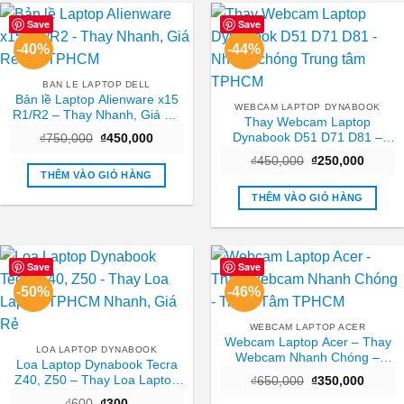
Save
Save
-40%
-44%
BAN LE LAPTOP DELL
Bản lề Laptop Alienware x15
WEBCAM LAPTOP DYNABOOK
R1/R2 – Thay Nhanh, Giá Rẻ
Thay Webcam Laptop
Tại TPHCM
Dynabook D51 D71 D81 –
Giá
Giá
₫
750,000
₫
450,000
gốc
hiện
Nhanh chóng Trung tâm
Giá
Giá
là:
tại
₫
450,000
₫
250,000
TPHCM
gốc
hiện
₫750,000.
là:
THÊM VÀO GIỎ HÀNG
là:
tại
₫450,000.
₫450,000.
là:
THÊM VÀO GIỎ HÀNG
₫250,0
Save
Save
-50%
-46%
WEBCAM LAPTOP ACER
Webcam Laptop Acer – Thay
LOA LAPTOP DYNABOOK
Webcam Nhanh Chóng –
Loa Laptop Dynabook Tecra
Trung Tâm TPHCM
Z40, Z50 – Thay Loa Laptop
Giá
Giá
₫
650,000
₫
350,000
gốc
hiện
TPHCM Nhanh, Giá Rẻ
Giá
Giá
₫
600
₫
300
là:
tại