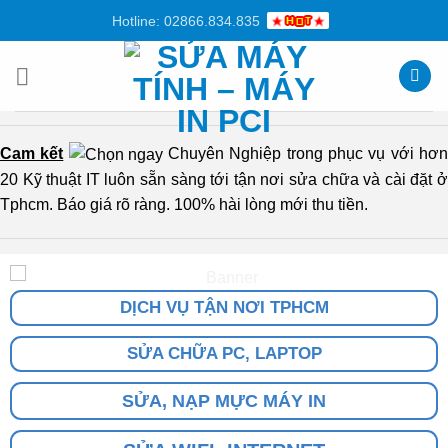
Chuyển
Hotline: 02866.834.835
đến
nội
dung
Cam kết
Chuyên Nghiệp trong phục vụ với hơ
20 Kỹ thuật IT luôn sẵn sàng tới tận nơi sửa chữa và cài đặt ở
Tphcm. Báo giá rõ ràng. 100% hài lòng mới thu tiền.
DỊCH VỤ TẬN NƠI TPHCM
SỬA CHỮA PC, LAPTOP
SỬA, NẠP MỰC MÁY IN