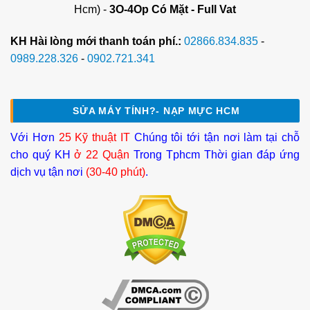
Hcm) -
3O-4Op Có Mặt - Full Vat
KH Hài lòng mới thanh toán phí.:
02866.834.835
-
0989.228.326
-
0902.721.341
SỬA MÁY TÍNH?- NẠP MỰC HCM
Với Hơn
25 Kỹ thuật IT
Chúng tôi tới tận nơi làm tại chỗ
cho quý KH
ở 22 Quận
Trong Tphcm Thời gian đáp ứng
dịch vụ tận nơi
(30-40 phút)
.