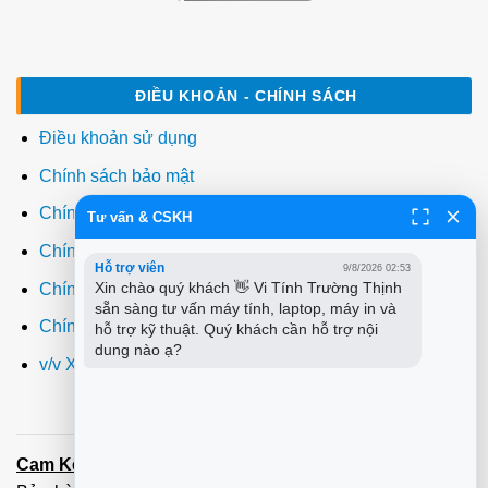
ĐIỀU KHOẢN - CHÍNH SÁCH
Điều khoản sử dụng
Chính sách bảo mật
Chính sách thanh toán
Tư vấn & CSKH
Chính sách giao hàng
Hỗ trợ viên
9/8/2026 02:53
Chính sách đổi trả
Xin chào quý khách 👋 Vi Tính Trường Thịnh 
sẵn sàng tư vấn máy tính, laptop, máy in và 
Chính sách bảo hành
hỗ trợ kỹ thuật. Quý khách cần hỗ trợ nội 
dung nào ạ?
v/v Xuất hóa đơn đỏ VAT
Cam Kết:
Dịch vụ
sửa máy tính
tới tận nơi trong 60 Phút -