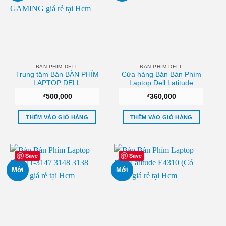
BÀN PHÍM DELL
BÀN PHÍM DELL
Trung tâm Bán BÀN PHÍM
Cửa hàng Bán Bàn Phím
LAPTOP DELL
Laptop Dell Latitude
ALIENWARE M14X
E4310 P6VGX 0P6VGX
₫
500,000
₫
360,000
GAMING Chất lượng
Uy tín
THÊM VÀO GIỎ HÀNG
THÊM VÀO GIỎ HÀNG
Save
Save
Mới
Mới