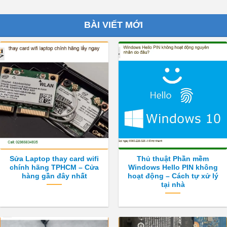
BÀI VIẾT MỚI
Sửa Laptop thay card wifi
Thủ thuật Phần mềm
chính hãng TPHCM – Cửa
Windows Hello PIN không
hàng gần đây nhất
hoạt động – Cách tự xử lý
tại nhà