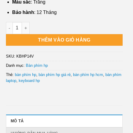
Màu sắc
: Trắng
Bảo hành
: 12 Tháng
Cửa hàng Bán Bàn Phím Laptop 14V (Trắng) Giá tốt số lượng
THÊM VÀO GIỎ HÀNG
SKU:
KBHP14V
Danh mục:
Bàn phím hp
Thẻ:
bàn phím hp
,
bàn phím hp giá rẻ
,
bàn phím hp hcm
,
bàn phím
laptop
,
keyboard hp
MÔ TẢ