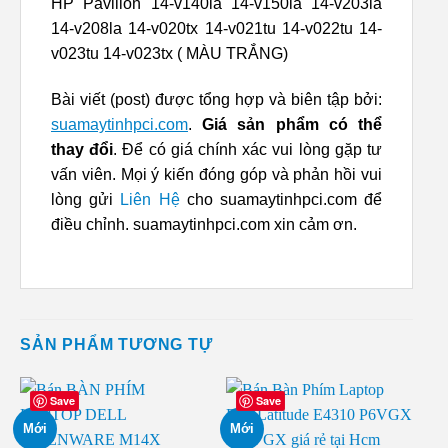
HP Pavilion 14-v140la 14-v150la 14-v203la
14-v208la 14-v020tx 14-v021tu 14-v022tu 14-
v023tu 14-v023tx ( MÀU TRẮNG)
Bài viết (post) được tổng hợp và biên tập bởi:
suamaytinhpci.com
.
Giá sản phẩm có thể
thay đổi
. Để có giá chính xác vui lòng gặp tư
vấn viên. Mọi ý kiến đóng góp và phản hồi vui
lòng gửi
Liên Hệ
cho suamaytinhpci.com để
điều chỉnh. suamaytinhpci.com xin cảm ơn.
SẢN PHẨM TƯƠNG TỰ
Save
Save
Mới
Mới