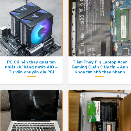
PC Có nên thay quạt tản
Tiệm Thay Pin Laptop Acer
nhiệt khí bằng nước AIO –
Gaming Quận 9 Uy tín – Anh
Tư vấn chuyên gia PCI
Khoa tìm chỗ thay nhanh