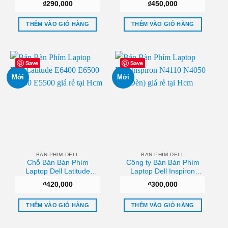
₫
290,000
₫
450,000
THÊM VÀO GIỎ HÀNG
THÊM VÀO GIỎ HÀNG
Save
Save
Mới
Mới
BÀN PHÍM DELL
BÀN PHÍM DELL
Chỗ Bán Bàn Phím
Công ty Bán Bàn Phím
Laptop Dell Latitude
Laptop Dell Inspiron
E6400 E6500 E5400
N4110 N4050 (Có Đèn)
₫
420,000
₫
300,000
E5500 Uy tín
Chất lượng
THÊM VÀO GIỎ HÀNG
THÊM VÀO GIỎ HÀNG