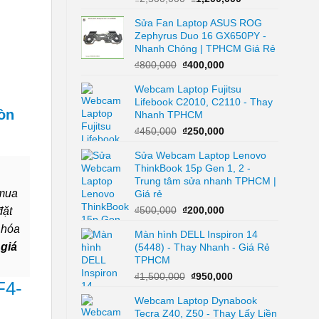
gốc
hiện
Sửa Fan Laptop ASUS ROG
là:
tại
Zephyrus Duo 16 GX650PY -
₫2,500,000.
là:
Nhanh Chóng | TPHCM Giá Rẻ
₫1,200,000.
Giá
Giá
₫
800,000
₫
400,000
gốc
hiện
Webcam Laptop Fujitsu
là:
tại
Lifebook C2010, C2110 - Thay
₫800,000.
là:
òn
Nhanh TPHCM
₫400,000.
Giá
Giá
₫
450,000
₫
250,000
gốc
hiện
Sửa Webcam Laptop Lenovo
là:
tại
ThinkBook 15p Gen 1, 2 -
₫450,000.
là:
Trung tâm sửa nhanh TPHCM |
₫250,000.
 mua
Giá rẻ
Giá
Giá
₫
500,000
₫
200,000
đặt
gốc
hiện
 hóa
Màn hình DELL Inspiron 14
là:
tại
 giá
(5448) - Thay Nhanh - Giá Rẻ
₫500,000.
là:
TPHCM
₫200,000.
Giá
Giá
₫
1,500,000
₫
950,000
F4-
gốc
hiện
Webcam Laptop Dynabook
là:
tại
Tecra Z40, Z50 - Thay Lấy Liền
₫1,500,000.
là: