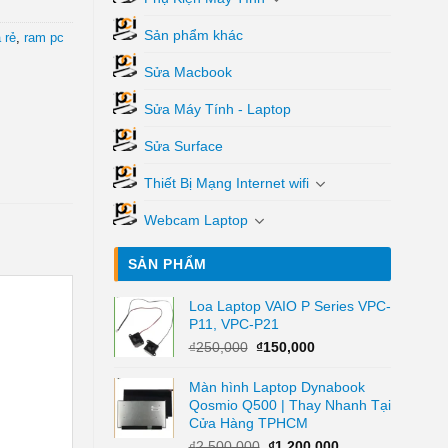
Sản phẩm khác
 rẻ
,
ram pc
Sửa Macbook
Sửa Máy Tính - Laptop
Sửa Surface
Thiết Bị Mạng Internet wifi
Webcam Laptop
SẢN PHẨM
Loa Laptop VAIO P Series VPC-
P11, VPC-P21
Giá
Giá
₫
250,000
₫
150,000
gốc
hiện
là:
tại
Màn hình Laptop Dynabook
₫250,000.
là:
Qosmio Q500 | Thay Nhanh Tại
₫150,000.
Cửa Hàng TPHCM
Giá
Giá
₫
2,500,000
₫
1,200,000