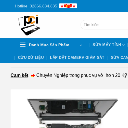
Chuyển
Hotline: 02866.834.835
đến
nội
Tìm
dung
kiếm:
Danh Mục Sản Phẩm
SỬA MÁY TÍNH
CỨU DỮ LIỆU
LẮP ĐẶT CAMERA GIÁM SÁT
SỬA CAM
Cam kết
Chuyên Nghiệp trong phục vụ với hơn 20 Kỹ th