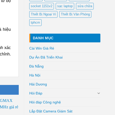
 từ bộ
socket 1151v2
sạc laptop
sửa chữa
Thiết Bị Ngoại Vi
Thiết Bị Văn Phòng
tphcm
à hiệu
DANH MỤC
nh xác
Cài Win Giá Rẻ
chỉnh.
Dự Án Đã Triển Khai
Đà Nẵng
Hà Nội
Hải Dương
Hỏi Đáp
Hỏi đáp Công nghệ
Lắp Đặt Camera Giám Sát