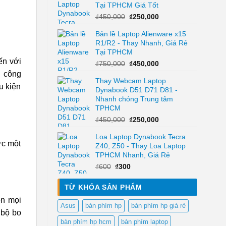
Tại TPHCM Giá Tốt
₫950,000.
Giá
Giá
₫
450,000
₫
250,000
gốc
hiện
Bản lề Laptop Alienware x15
là:
tại
R1/R2 - Thay Nhanh, Giá Rẻ
₫450,000.
là:
Tại TPHCM
₫250,000.
ến với
Giá
Giá
₫
750,000
₫
450,000
gốc
hiện
g công
Thay Webcam Laptop
là:
tại
u kiện
Dynabook D51 D71 D81 -
₫750,000.
là:
Nhanh chóng Trung tâm
₫450,000.
TPHCM
Giá
Giá
₫
450,000
₫
250,000
gốc
hiện
Loa Laptop Dynabook Tecra
là:
tại
ức một
Z40, Z50 - Thay Loa Laptop
₫450,000.
là:
TPHCM Nhanh, Giá Rẻ
₫250,000.
Giá
Giá
₫
600
₫
300
gốc
hiện
là:
tại
TỪ KHÓA SẢN PHẨM
₫600.
là:
ên mọi
₫300.
Asus
bàn phím hp
bàn phím hp giá rẻ
 bộ bo
bàn phím hp hcm
bàn phím laptop