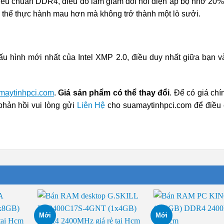
 tiêu chuẩn DDR4, điều đó làm giảm đòi hỏi điện áp bộ nhớ 20%
thể thực hành mau hơn mà không trở thành một lò sưởi.
ấu hình mới nhất của Intel XMP 2.0, điều duy nhất giữa bạn v
maytinhpci.com
.
Giá sản phẩm có thể thay đổi
. Để có giá chí
phản hồi vui lòng gửi
Liên Hệ
cho suamaytinhpci.com để điều 
Mới
Mới