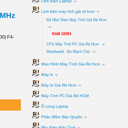
Linh Kiện Laptop
-
Linh kiện máy tính giá rẻ hcm
0MHz
Bộ Nhớ Ram Máy Tính Giá Rẻ Hcm
RAM DDR4
00) F4-
CPU Máy Tính PC Giá Rẻ Hcm
Mainboard - Bo Mạch Chủ
Màn Hình Máy Tính Giá Rẻ Hcm
Máy in
Máy In Giá Rẻ Hcm
x8GB) DDR4 2800MHz Uy tín số lượng
Máy Tính PC Giá Rẻ HCM
Ổ cứng Laptop
Phần Mềm Bản Quyền
Phụ Kiện Máy Tính