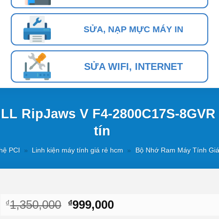
SỬA, NẠP MỰC MÁY IN
SỬA WIFI, INTERNET
LL RipJaws V F4-2800C17S-8GVR
tín
hệ PCI
»
Linh kiện máy tính giá rẻ hcm
»
Bộ Nhớ Ram Máy Tính Gi
Giá
Giá
1,350,000
999,000
₫
₫
gốc
hiện