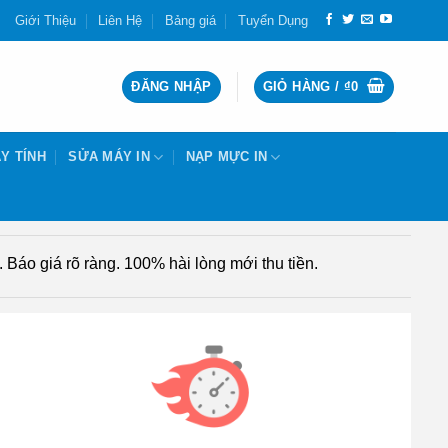
Giới Thiệu
Liên Hệ
Bảng giá
Tuyển Dụng
ĐĂNG NHẬP
GIỎ HÀNG /
₫
0
Y TÍNH
SỬA MÁY IN
NẠP MỰC IN
Báo giá rõ ràng. 100% hài lòng mới thu tiền.