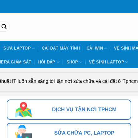
SỬA LAPTOP
CÀI ĐẶT MÁY TÍNH
CÀI WIN
VỆ SINH MÁ
ERA GIÁM SÁT
HỎI ĐÁP
SHOP
VỆ SINH LAPTOP
uật IT luôn sẵn sàng tới tận nơi sửa chữa và cài đặt ở Tphcm. 
DỊCH VỤ TẬN NƠI TPHCM
SỬA CHỮA PC, LAPTOP