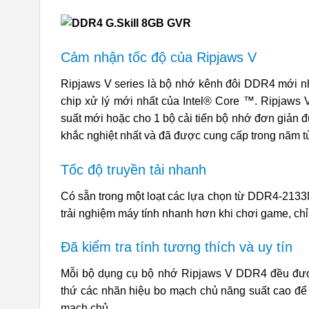
Cảm nhận tốc độ của Ripjaws V
Ripjaws V series là bộ nhớ kênh đôi DDR4 mới nhất
chip xử lý mới nhất của Intel® Core ™. Ripjaws 
suất mới hoặc cho 1 bộ cải tiến bộ nhớ đơn giản đư
khắc nghiệt nhất và đã được cung cấp trong năm t
Tốc độ truyền tải nhanh
Có sẵn trong một loạt các lựa chọn từ DDR4-21
trải nghiệm máy tính nhanh hơn khi chơi game, chỉ
Đã kiểm tra tính tương thích và uy tín
Mỗi bộ dụng cụ bộ nhớ Ripjaws V DDR4 đều được
thứ các nhãn hiệu bo mạch chủ năng suất cao để đ
mạch chủ.