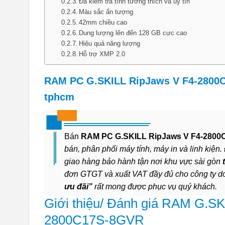
Đã kiểm tra tính tương thích và uy tín
Màu sắc ẩn tượng
42mm chiều cao
Dung lượng lên đến 128 GB cực cao
Hiệu quả năng lượng
Hỗ trợ XMP 2.0
RAM PC G.SKILL RipJaws V F4-2800C
tphcm
Bán
RAM PC G.SKILL RipJaws V F4-2800
bán, phân phối máy tính, máy in và linh kiện
giao hàng bảo hành tận nơi khu vực sài gòn
đơn GTGT và xuất VAT đầy đủ cho công ty 
ưu đãi”
rất mong được phục vụ quý khách.
Giới thiệu/ Đánh giá RAM G.
2800C17S-8GVR