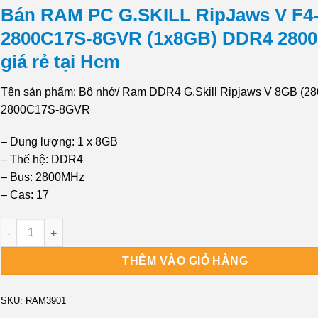
là:
tại
Bán RAM PC G.SKILL RipJaws V F4
₫1,350,000.
là:
2800C17S-8GVR (1x8GB) DDR4 280
₫999,000.
giá rẻ tại Hcm
Tên sản phẩm: Bộ nhớ/ Ram DDR4 G.Skill Ripjaws V 8GB (28
2800C17S-8GVR
– Dung lượng: 1 x 8GB
– Thế hệ: DDR4
– Bus: 2800MHz
– Cas: 17
Cửa hàng Bán RAM PC G.SKILL RipJaws V F4-2800C17S-8GVR (1
THÊM VÀO GIỎ HÀNG
SKU:
RAM3901