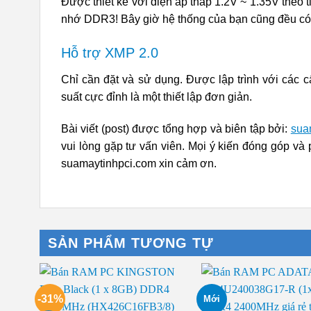
Được thiết kế với điện áp thấp 1.2V ~ 1.35V theo
nhớ DDR3! Bây giờ hệ thống của bạn cũng đều có 
Hỗ trợ XMP 2.0
Chỉ cần đặt và sử dụng. Được lập trình với các c
suất cực đỉnh là một thiết lập đơn giản.
Bài viết (post) được tổng hợp và biên tập bởi:
sua
vui lòng gặp tư vấn viên. Mọi ý kiến đóng góp và 
suamaytinhpci.com xin cảm ơn.
SẢN PHẨM TƯƠNG TỰ
-31%
Mới