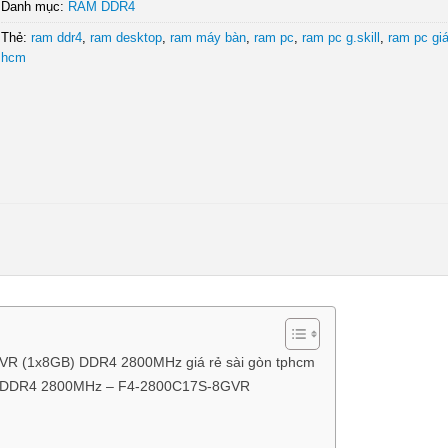
Danh mục:
RAM DDR4
Thẻ:
ram ddr4
,
ram desktop
,
ram máy bàn
,
ram pc
,
ram pc g.skill
,
ram pc giá
hcm
R (1x8GB) DDR4 2800MHz giá rẻ sài gòn tphcm
aws DDR4 2800MHz – F4-2800C17S-8GVR