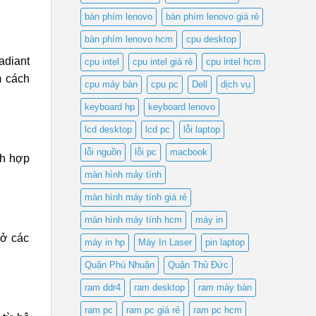
bàn phím lenovo
bàn phím lenovo giá rẻ
bàn phím lenovo hcm
cpu desktop
adiant
cpu intel
cpu intel giá rẻ
cpu intel hcm
m cách
cpu máy bàn
cpu pc
Dell
dịch vụ
keyboard hp
keyboard lenovo
lcd desktop
lcd pc
lỗi laptop
lỗi nguồn
lỗi pc
macbook
ch hợp
màn hình máy tính
màn hình máy tính giá rẻ
màn hình máy tính hcm
máy in
 ở các
máy in hp
Máy In Laser
pin laptop
Quận Phú Nhuận
Quận Thủ Đức
ram ddr4
ram desktop
ram máy bàn
ram pc
ram pc giá rẻ
ram pc hcm