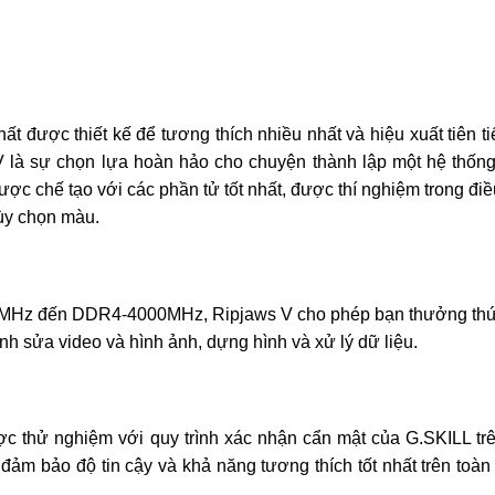
 được thiết kế để tương thích nhiều nhất và hiệu xuất tiên ti
V là sự chọn lựa hoàn hảo cho chuyện thành lập một hệ thốn
ợc chế tạo với các phần tử tốt nhất, được thí nghiệm trong điề
ùy chọn màu.
33MHz đến DDR4-4000MHz, Ripjaws V cho phép bạn thưởng th
nh sửa video và hình ảnh, dựng hình và xử lý dữ liệu.
 thử nghiệm với quy trình xác nhận cẩn mật của G.SKILL tr
ảm bảo độ tin cậy và khả năng tương thích tốt nhất trên toàn