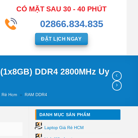
CÓ MẶT SAU 30 - 40 PHÚT
02866.834.835
ĐẶT LỊCH NGAY
 (1x8GB) DDR4 2800MHz Uy
á Rẻ Hcm
»
RAM DDR4
DANH MỤC SẢN PHẨM
Laptop Giá Rẻ HCM