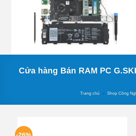
Cửa hàng Bán RAM PC G.SKI
Trang chủ
»
Shop Công Ng
-26%