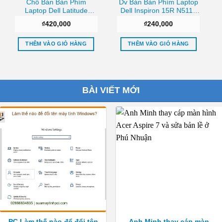
Chỗ Bán Bàn Phím
Dv Bán Bàn Phím Laptop
Laptop Dell Latitude
Dell Inspiron 15R N5110
E6400 E6500 E5400
M5110 Giá tốt
₫
420,000
₫
240,000
E5500 Uy tín
THÊM VÀO GIỎ HÀNG
THÊM VÀO GIỎ HÀNG
BÀI VIẾT MỚI
PC Làm thế nào để đổi tên
Anh Minh thay cáp màn