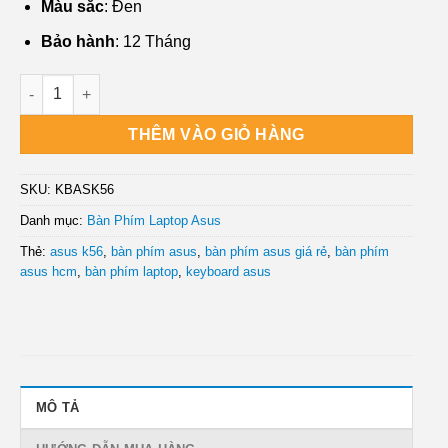
Màu sắc
: Đen
Bảo hành
: 12 Tháng
Dịch vụ Bán Bàn Phím Laptop Asus K56 Chất lượng số lượng
THÊM VÀO GIỎ HÀNG
SKU:
KBASK56
Danh mục:
Bàn Phím Laptop Asus
Thẻ:
asus k56
,
bàn phím asus
,
bàn phím asus giá rẻ
,
bàn phím
asus hcm
,
bàn phím laptop
,
keyboard asus
MÔ TẢ