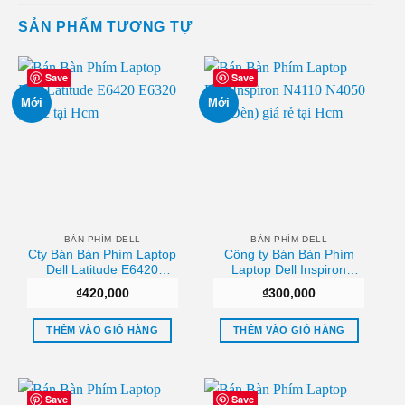
SẢN PHẨM TƯƠNG TỰ
Save
Save
Mới
Mới
BÀN PHÍM DELL
BÀN PHÍM DELL
Cty Bán Bàn Phím Laptop
Công ty Bán Bàn Phím
Dell Latitude E6420
Laptop Dell Inspiron
E6320 Hcm
N4110 N4050 (Có Đèn)
₫
420,000
₫
300,000
Chất lượng
THÊM VÀO GIỎ HÀNG
THÊM VÀO GIỎ HÀNG
Save
Save