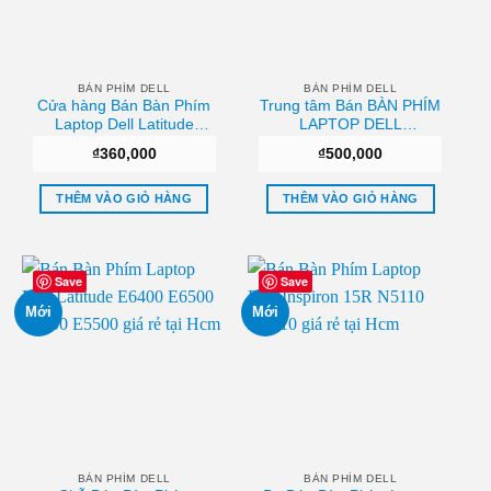
BÀN PHÍM DELL
BÀN PHÍM DELL
Cửa hàng Bán Bàn Phím
Trung tâm Bán BÀN PHÍM
Laptop Dell Latitude
LAPTOP DELL
E4310 P6VGX 0P6VGX
ALIENWARE M14X
₫
360,000
₫
500,000
Uy tín
GAMING Chất lượng
THÊM VÀO GIỎ HÀNG
THÊM VÀO GIỎ HÀNG
Save
Save
Mới
Mới
BÀN PHÍM DELL
BÀN PHÍM DELL