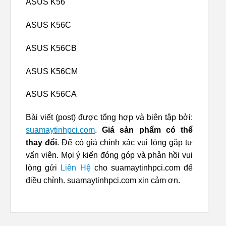
ASUS K56
ASUS K56C
ASUS K56CB
ASUS K56CM
ASUS K56CA
Bài viết (post) được tổng hợp và biên tập bởi:
suamaytinhpci.com
.
Giá sản phẩm có thể
thay đổi
. Để có giá chính xác vui lòng gặp tư
vấn viên. Mọi ý kiến đóng góp và phản hồi vui
lòng gửi
Liên Hệ
cho suamaytinhpci.com để
điều chỉnh. suamaytinhpci.com xin cảm ơn.