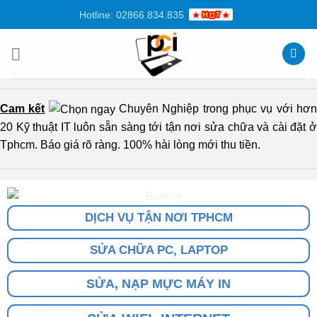
Chuyển
Hotline: 02866.834.835
đến
nội
dung
Cam kết
Chuyên Nghiệp trong phục vụ với hơ
20 Kỹ thuật IT luôn sẵn sàng tới tận nơi sửa chữa và cài đặt ở
Tphcm. Báo giá rõ ràng. 100% hài lòng mới thu tiền.
DỊCH VỤ TẬN NƠI TPHCM
SỬA CHỮA PC, LAPTOP
SỬA, NẠP MỰC MÁY IN