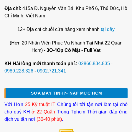
Địa chỉ:
415a Đ. Nguyễn Văn Bá, Khu Phố 6, Thủ Đức, Hồ
Chí Minh, Việt Nam
12+ Địa chỉ chuỗi cửa hàng xem nhanh
tại đây
(Hơn 20 Nhân Viên Phục Vụ Nhanh
Tại Nhà
22 Quận
Hcm) -
3O-4Op Có Mặt - Full Vat
KH Hài lòng mới thanh toán phí.:
02866.834.835
-
0989.228.326
-
0902.721.341
SỬA MÁY TÍNH?- NẠP MỰC HCM
Với Hơn
25 Kỹ thuật IT
Chúng tôi tới tận nơi làm tại chỗ
cho quý KH
ở 22 Quận
Trong Tphcm Thời gian đáp ứng
dịch vụ tận nơi
(30-40 phút)
.