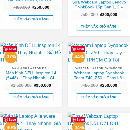
Sửa Webcam Laptop Lenovo
Thay Nhanh TPHCM
ThinkBook 15p Gen 1, 2 –
Giá
Giá
₫
450,000
₫
250,000
gốc
hiện
Trung tâm sửa nhanh TPHCM
Giá
Giá
là:
tại
₫
500,000
₫
200,000
| Giá rẻ
gốc
hiện
₫450,000.
là:
THÊM VÀO GIỎ HÀNG
là:
tại
₫250,000.
₫500,000.
là:
THÊM VÀO GIỎ HÀNG
₫200,0
Save
Save
-37%
-44%
MÀN HÌNH LAPTOP DELL
WEBCAM LAPTOP DYNABOOK
Màn hình DELL Inspiron 14
Webcam Laptop Dynabook
(5448) – Thay Nhanh – Giá
Tecra Z40, Z50 – Thay Lấy
Rẻ TPHCM
Liền Tại TPHCM Giá Tốt
Giá
Giá
Giá
Giá
₫
1,500,000
₫
950,000
₫
450,000
₫
250,000
gốc
hiện
gốc
hiện
là:
tại
là:
tại
₫1,500,000.
là:
₫450,000.
là:
THÊM VÀO GIỎ HÀNG
THÊM VÀO GIỎ HÀNG
₫950,000.
₫250,0
Save
Save
-40%
-44%