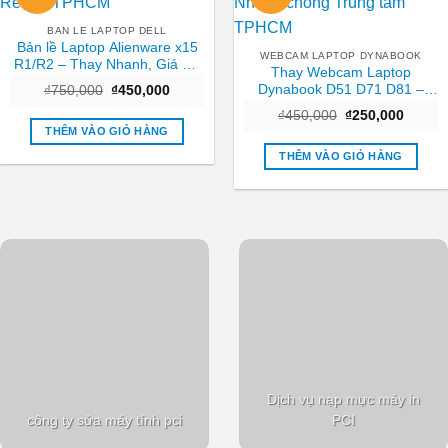
BAN LE LAPTOP DELL
Bản lề Laptop Alienware x15
WEBCAM LAPTOP DYNABOOK
R1/R2 – Thay Nhanh, Giá Rẻ
Thay Webcam Laptop
Tại TPHCM
Dynabook D51 D71 D81 –
Giá
Giá
₫
750,000
₫
450,000
gốc
hiện
Nhanh chóng Trung tâm
Giá
Giá
là:
tại
₫
450,000
₫
250,000
TPHCM
gốc
hiện
₫750,000.
là:
THÊM VÀO GIỎ HÀNG
là:
tại
₫450,000.
₫450,000.
là:
THÊM VÀO GIỎ HÀNG
₫250,0
Dịch vụ nạp mực máy in
công ty sửa máy tính pci
PCI