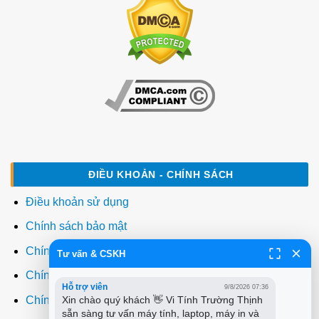
ĐIỀU KHOẢN - CHÍNH SÁCH
Điều khoản sử dụng
Chính sách bảo mật
Chính sách thanh toán
Tư vấn & CSKH
Chính sách giao hàng
Hỗ trợ viên
9/8/2026 07:36
Chính sách đổi trả
Xin chào quý khách 👋 Vi Tính Trường Thịnh 
sẵn sàng tư vấn máy tính, laptop, máy in và 