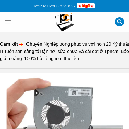
Chuyển
Hotline: 02866.834.835
đến
nội
dung
Cam kết
Chuyên Nghiệp trong phục vụ với hơn 20 Kỹ thuậ
IT luôn sẵn sàng tới tận nơi sửa chữa và cài đặt ở Tphcm. Báo
giá rõ ràng. 100% hài lòng mới thu tiền.