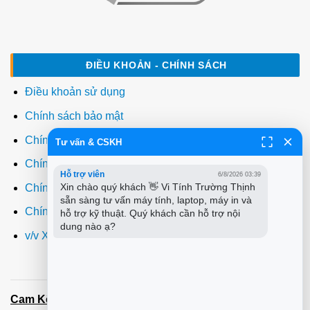
ĐIỀU KHOẢN - CHÍNH SÁCH
Điều khoản sử dụng
Chính sách bảo mật
Chính sách thanh toán
Tư vấn & CSKH
Chính sách giao hàng
Hỗ trợ viên
6/8/2026 03:39
Xin chào quý khách 👋 Vi Tính Trường Thịnh 
Chính sách đổi trả
sẵn sàng tư vấn máy tính, laptop, máy in và 
Chính sách bảo hành
hỗ trợ kỹ thuật. Quý khách cần hỗ trợ nội 
dung nào ạ?
v/v Xuất hóa đơn đỏ VAT
Cam Kết:
Dịch vụ
sửa máy tính
tới tận nơi trong 60 Phút -