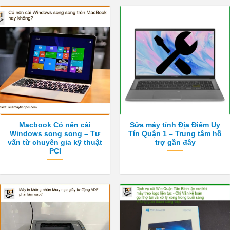
Macbook Có nên cài
Sửa máy tính Địa Điểm Uy
Windows song song – Tư
Tín Quận 1 – Trung tâm hỗ
vấn từ chuyên gia kỹ thuật
trợ gần đây
PCI