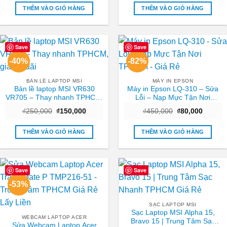
là:
tại
là:
tại
₫700,000.
là:
₫1,500,000.
là:
THÊM VÀO GIỎ HÀNG
THÊM VÀO GIỎ HÀNG
₫300,000.
₫850,
Save
Save
-40%
-82%
BẢN LỀ LAPTOP MSI
MÁY IN EPSON
Bản lề laptop MSI VR630
Máy in Epson LQ-310 – Sửa
VR705 – Thay nhanh TPHCM,
Lỗi – Nạp Mực Tận Nơi
giá ưu đãi
TPHCM – Giá Rẻ
Giá
Giá
Giá
Giá
₫
250,000
₫
150,000
₫
450,000
₫
80,000
gốc
hiện
gốc
hiện
là:
tại
là:
tại
₫250,000.
là:
₫450,000.
là:
THÊM VÀO GIỎ HÀNG
THÊM VÀO GIỎ HÀNG
₫150,000.
₫80,000
Save
Save
-53%
SẠC LAPTOP MSI
Sạc Laptop MSI Alpha 15,
WEBCAM LAPTOP ACER
Bravo 15 | Trung Tâm Sạc
Sửa Webcam Laptop Acer