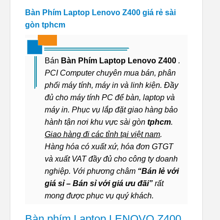
Bàn Phím Laptop Lenovo Z400 giá rẻ sài
gòn tphcm
Bán
Bàn Phím Laptop Lenovo Z400
.
PCI Computer chuyên mua bán, phân
phối máy tính, máy in và linh kiện. Đầy
đủ cho máy tính PC để bàn, laptop và
máy in. Phục vụ lắp đặt giao hàng bảo
hành tận nơi khu vực sài gòn
tphcm
.
Giao hàng đi các tỉnh tại việt nam
.
Hàng hóa có xuất xứ, hóa đơn GTGT
và xuất VAT đầy đủ cho công ty doanh
nghiệp. Với phương châm
“Bán lẻ với
giá sỉ – Bán sỉ với giá ưu đãi”
rất
mong được phục vụ quý khách.
Bàn phím Laptop LENOVO Z400