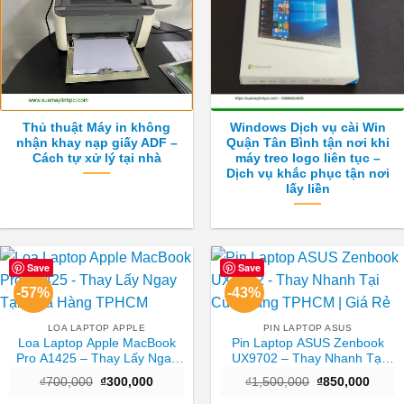
Thủ thuật Máy in không
Windows Dịch vụ cài Win
nhận khay nạp giấy ADF –
Quận Tân Bình tận nơi khi
Cách tự xử lý tại nhà
máy treo logo liên tục –
Dịch vụ khắc phục tận nơi
lấy liền
Save
Save
-57%
-43%
LOA LAPTOP APPLE
PIN LAPTOP ASUS
Loa Laptop Apple MacBook
Pin Laptop ASUS Zenbook
Pro A1425 – Thay Lấy Ngay
UX9702 – Thay Nhanh Tại
Tại Cửa Hàng TPHCM
Cửa Hàng TPHCM | Giá Rẻ
Giá
Giá
Giá
Giá
₫
700,000
₫
300,000
₫
1,500,000
₫
850,000
gốc
hiện
gốc
hiện