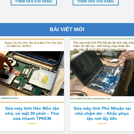
THÊM VÀO GIỎ HÀNG
THÊM VÀO GIỎ HÀNG
BÀI VIẾT MỚI
Sửa máy tính Hóc Môn tận
Sửa máy tính Phú Nhuận tại
nhà, có mặt 30 phút – Thợ
nhà chậm đơ – Khắc phục
sửa nhanh TPHCM
tận nơi lấy liền