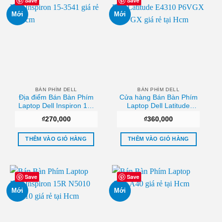
Save
Save
Mới
Mới
BÀN PHÍM DELL
BÀN PHÍM DELL
Địa điểm Bán Bàn Phím
Cửa hàng Bán Bàn Phím
Laptop Dell Inspiron 15-
Laptop Dell Latitude
3541 Tphcm
E4310 P6VGX 0P6VGX
₫
270,000
₫
360,000
Uy tín
THÊM VÀO GIỎ HÀNG
THÊM VÀO GIỎ HÀNG
Save
Save
Mới
Mới