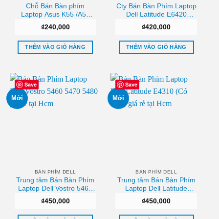
Chỗ Bán Bàn phím
Cty Bán Bàn Phím Laptop
Laptop Asus K55 /A55
Dell Latitude E6420
R500 R700 U57 A75V
E6320 Hcm
₫
240,000
₫
420,000
K75V Uy tín
THÊM VÀO GIỎ HÀNG
THÊM VÀO GIỎ HÀNG
Save
Save
Mới
Mới
BÀN PHÍM DELL
BÀN PHÍM DELL
Trung tâm Bán Bàn Phím
Trung tâm Bán Bàn Phím
Laptop Dell Vostro 5460
Laptop Dell Latitude
5470 5480 Giá rẻ
E4310 (Có Đèn) Chất
₫
450,000
₫
450,000
lượng