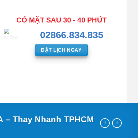
CÓ MẶT SAU 30 - 40 PHÚT
02866.834.835
ĐẶT LỊCH NGAY
VA – Thay Nhanh TPHCM