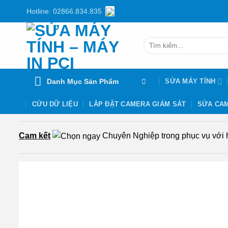
Chuyển
Hotline: 02866.834.835
đến
nội
Tìm
dung
kiếm:
Danh Mục Sản Phẩm
SỬA MÁY TÍNH
CỨU DỮ LIỆU
LẮP ĐẶT CAMERA GIÁM SÁT
SỬA CAM
Cam kết
Chuyên Nghiệp trong phục vụ với hơ