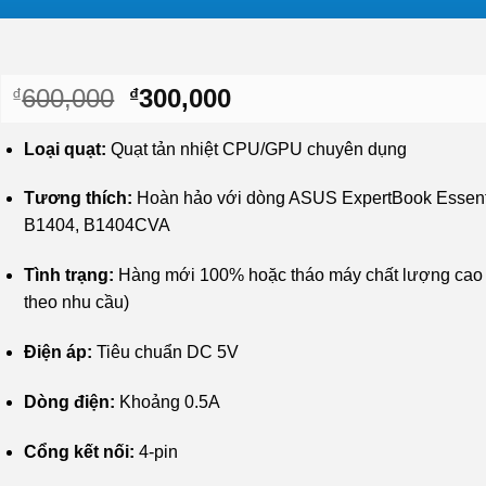
Giá
Giá
600,000
300,000
₫
₫
gốc
hiện
là:
tại
Loại quạt:
Quạt tản nhiệt CPU/GPU chuyên dụng
₫600,000.
là:
₫300,000.
Tương thích:
Hoàn hảo với dòng ASUS ExpertBook Essent
B1404, B1404CVA
Tình trạng:
Hàng mới 100% hoặc tháo máy chất lượng cao 
theo nhu cầu)
Điện áp:
Tiêu chuẩn DC 5V
Dòng điện:
Khoảng 0.5A
Cổng kết nối:
4-pin