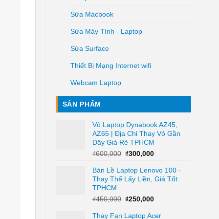
Sửa Macbook
Sửa Máy Tính - Laptop
Sửa Surface
Thiết Bị Mạng Internet wifi
Webcam Laptop
SẢN PHẨM
Vỏ Laptop Dynabook AZ45,
AZ65 | Địa Chỉ Thay Vỏ Gần
Đây Giá Rẻ TPHCM
Giá
Giá
₫
600,000
₫
300,000
gốc
hiện
Bản Lề Laptop Lenovo 100 -
là:
tại
Thay Thế Lấy Liền, Giá Tốt
₫600,000.
là:
TPHCM
₫300,000.
Giá
Giá
₫
450,000
₫
250,000
gốc
hiện
Thay Fan Laptop Acer
là:
tại