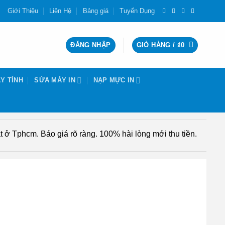
Giới Thiệu
Liên Hệ
Bảng giá
Tuyển Dụng
ĐĂNG NHẬP
GIỎ HÀNG /
₫
0
Y TÍNH
SỬA MÁY IN
NẠP MỰC IN
 ở Tphcm. Báo giá rõ ràng. 100% hài lòng mới thu tiền.