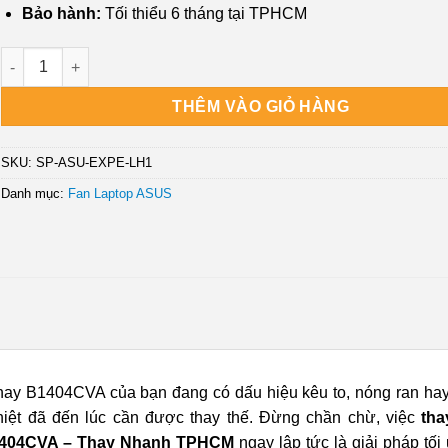
Bảo hành:
Tối thiểu 6 tháng tại TPHCM
Fan Laptop ASUS ExpertBook Essential B1404, B1404CVA - Tha
THÊM VÀO GIỎ HÀNG
SKU:
SP-ASU-EXPE-LH1
Danh mục:
Fan Laptop ASUS
hay B1404CVA của bạn đang có dấu hiệu kêu to, nóng ran ha
nhiệt đã đến lúc cần được thay thế. Đừng chần chừ, việc
tha
B1404CVA – Thay Nhanh TPHCM
ngay lập tức là giải pháp tối