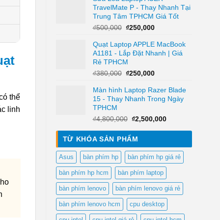
₫650,000.
là:
TravelMate P - Thay Nhanh Tại
₫350,000.
Trung Tâm TPHCM Giá Tốt
Giá
Giá
₫
500,000
₫
250,000
gốc
hiện
Quạt Laptop APPLE MacBook
là:
tại
A1181 - Lắp Đặt Nhanh | Giá
₫500,000.
là:
uạt
Rẻ TPHCM
₫250,000.
Giá
Giá
₫
380,000
₫
250,000
gốc
hiện
Màn hình Laptop Razer Blade
là:
tại
có thể
15 - Thay Nhanh Trong Ngày
₫380,000.
là:
TPHCM
₫250,000.
c linh
Giá
Giá
₫
4,800,000
₫
2,500,000
gốc
hiện
là:
tại
TỪ KHÓA SẢN PHẨM
₫4,800,000.
là:
₫2,500,000.
Asus
bàn phím hp
bàn phím hp giá rẻ
bàn phím hp hcm
bàn phím laptop
cho
bàn phím lenovo
bàn phím lenovo giá rẻ
n
bàn phím lenovo hcm
cpu desktop
cpu intel
cpu intel giá rẻ
cpu intel hcm