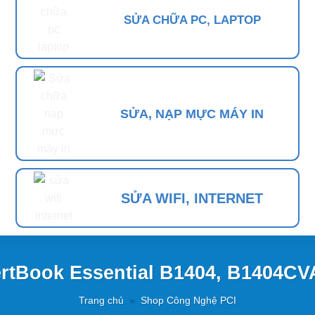
SỬA CHỮA PC, LAPTOP
SỬA, NẠP MỰC MÁY IN
SỬA WIFI, INTERNET
rtBook Essential B1404, B1404C
Trang chủ
»
Shop Công Nghệ PCI