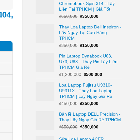
Chromebook Spin 314 - Lấy
₫450,000.
là:
Liền Tại TPHCM | Giá Tốt
₫250,000.
04,
Giá
Giá
₫
650,000
₫
350,000
gốc
hiện
Thay Loa Laptop Dell Inspiron -
là:
tại
Lấy Ngay Tại Cửa Hàng
₫650,000.
là:
TPHCM
₫350,000.
Giá
Giá
₫
350,000
₫
150,000
gốc
hiện
Pin Laptop Dynabook U63,
là:
tại
U73, U83 - Thay Pin Lấy Liền
₫350,000.
là:
TPHCM Giá Rẻ
₫150,000.
Giá
Giá
₫
1,200,000
₫
500,000
gốc
hiện
Loa Laptop Fujitsu U9310-
là:
tại
U9311X - Thay Loa Laptop
₫1,200,000.
là:
TPHCM | Lấy Ngay Giá Rẻ
₫500,000.
Giá
Giá
₫
450,000
₫
250,000
gốc
hiện
Bản lề Laptop DELL Precision -
là:
tại
Thay Lấy Ngay Giá Rẻ TPHCM
₫450,000.
là:
₫250,000.
Giá
Giá
₫
650,000
₫
350,000
gốc
hiện
là:
tại
Sửa Loa Laptop ACER