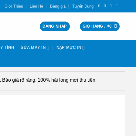
Giới Thiệu
Liên Hệ
Bảng giá
Tuyển Dụng
ĐĂNG NHẬP
GIỎ HÀNG /
₫
0
Y TÍNH
SỬA MÁY IN
NẠP MỰC IN
Báo giá rõ ràng. 100% hài lòng mới thu tiền.