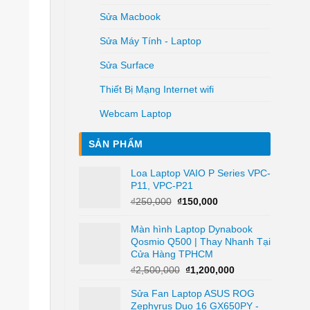
Sửa Macbook
Sửa Máy Tính - Laptop
Sửa Surface
Thiết Bị Mạng Internet wifi
Webcam Laptop
SẢN PHẨM
Loa Laptop VAIO P Series VPC-
P11, VPC-P21
Giá
Giá
₫
250,000
₫
150,000
gốc
hiện
là:
tại
Màn hình Laptop Dynabook
₫250,000.
là:
Qosmio Q500 | Thay Nhanh Tại
₫150,000.
Cửa Hàng TPHCM
Giá
Giá
₫
2,500,000
₫
1,200,000
gốc
hiện
Sửa Fan Laptop ASUS ROG
là:
tại
Zephyrus Duo 16 GX650PY -
₫2,500,000.
là: