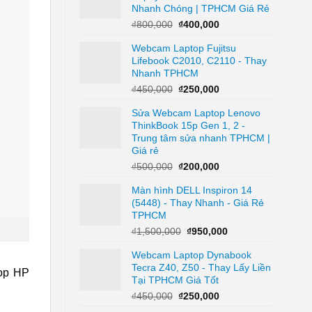
Nhanh Chóng | TPHCM Giá Rẻ
₫1,200,000.
Giá
Giá
₫
800,000
₫
400,000
gốc
hiện
Webcam Laptop Fujitsu
là:
tại
Lifebook C2010, C2110 - Thay
₫800,000.
là:
Nhanh TPHCM
₫400,000.
Giá
Giá
₫
450,000
₫
250,000
gốc
hiện
Sửa Webcam Laptop Lenovo
là:
tại
ThinkBook 15p Gen 1, 2 -
₫450,000.
là:
Trung tâm sửa nhanh TPHCM |
₫250,000.
Giá rẻ
Giá
Giá
₫
500,000
₫
200,000
gốc
hiện
Màn hình DELL Inspiron 14
là:
tại
(5448) - Thay Nhanh - Giá Rẻ
₫500,000.
là:
TPHCM
₫200,000.
Giá
Giá
₫
1,500,000
₫
950,000
gốc
hiện
Webcam Laptop Dynabook
là:
tại
Tecra Z40, Z50 - Thay Lấy Liền
₫1,500,000.
là:
top HP
Tại TPHCM Giá Tốt
₫950,000.
Giá
Giá
₫
450,000
₫
250,000
gốc
hiện