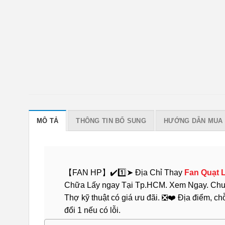
MÔ TẢ
THÔNG TIN BỔ SUNG
HƯỚNG DẪN MUA
【FAN HP】✔️1️⃣➤ Địa Chỉ Thay
Fan Quạt 
Chữa Lấy ngay Tại Tp.HCM. Xem Ngay. Chuyê
Thợ kỹ thuật có giá ưu đãi. ❎❤️ Địa điểm, ch
đổi 1 nếu có lỗi.