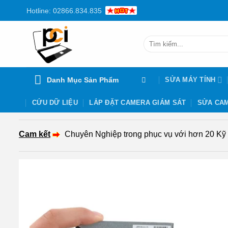
Chuyển
Hotline: 02866.834.835
đến
nội
Tìm
dung
kiếm:
Danh Mục Sản Phẩm
SỬA MÁY TÍNH
CỨU DỮ LIỆU
LẮP ĐẶT CAMERA GIÁM SÁT
SỬA CAM
Cam kết
Chuyên Nghiệp trong phục vụ với hơn 20 Kỹ th