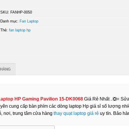
SKU:
FANHP-0050
Danh mục:
Fan Laptop
Thẻ:
fan laptop hp
 HÀNG
Laptop HP Gaming Pavilion 15-DK0068
Giá Rẻ Nhất . ❎⭐ Sử
n cung cấp bàn phím các dòng laptop Hp giá sỉ số lượng nhi
ỗ, nơi, trung tâm cửa hàng
thay quạt laptop giá rẻ
uy tín. Bảo hà