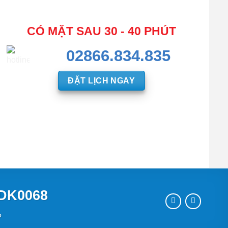
CÓ MẶT SAU 30 - 40 PHÚT
02866.834.835
ĐẶT LỊCH NGAY
-DK0068
p