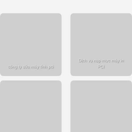
Dịch vụ nạp mực máy in
công ty sửa máy tính pci
PCI