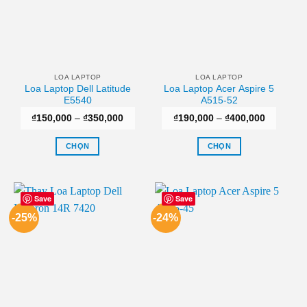
LOA LAPTOP
LOA LAPTOP
Loa Laptop Dell Latitude
Loa Laptop Acer Aspire 5
E5540
A515-52
Khoảng
Khoảng
₫
150,000
–
₫
350,000
₫
190,000
–
₫
400,000
giá:
giá:
từ
từ
₫150,000
₫190,000
CHỌN
CHỌN
đến
đến
₫350,000
₫400,000
Sản
Sản
phẩm
phẩm
này
này
Save
Save
có
có
-25%
-24%
nhiều
nhiều
biến
biến
thể.
thể.
Các
Các
tùy
tùy
chọn
chọn
có
có