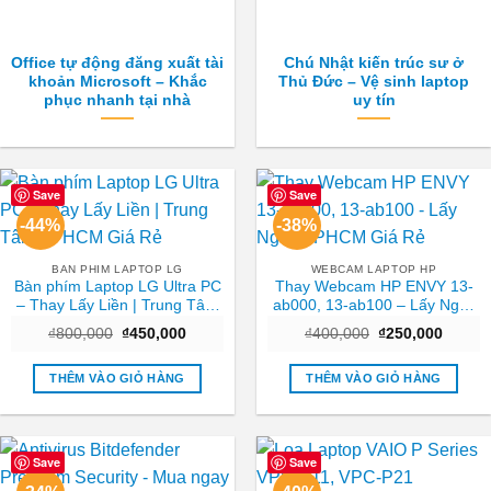
Office tự động đăng xuất tài
Chú Nhật kiến trúc sư ở
khoản Microsoft – Khắc
Thủ Đức – Vệ sinh laptop
phục nhanh tại nhà
uy tín
Save
Save
-44%
-38%
BAN PHIM LAPTOP LG
WEBCAM LAPTOP HP
Bàn phím Laptop LG Ultra PC
Thay Webcam HP ENVY 13-
– Thay Lấy Liền | Trung Tâm
ab000, 13-ab100 – Lấy Ngay
TPHCM Giá Rẻ
TPHCM Giá Rẻ
Giá
Giá
Giá
Giá
₫
800,000
₫
450,000
₫
400,000
₫
250,000
gốc
hiện
gốc
hiện
là:
tại
là:
tại
₫800,000.
là:
₫400,000.
là:
THÊM VÀO GIỎ HÀNG
THÊM VÀO GIỎ HÀNG
₫450,000.
₫250,0
Save
Save