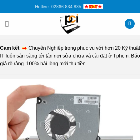
Chuyển
Hotline: 02866.834.835
đến
nội
dung
Cam kết
Chuyên Nghiệp trong phục vụ với hơn 20 Kỹ thuậ
IT luôn sẵn sàng tới tận nơi sửa chữa và cài đặt ở Tphcm. Báo
giá rõ ràng. 100% hài lòng mới thu tiền.