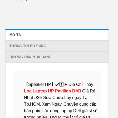
MÔ TẢ
THÔNG TIN BỔ SUNG
HƯỚNG DẪN MUA HÀNG
【Speaker HP】✔️1️⃣➤ Địa Chỉ Thay
Loa Laptop HP Pavilion DM3
Giá Rẻ
Nhất . ❎⭐ Sửa Chữa Lấy ngay Tại
Tp.HCM. Xem Ngay. Chuyên cung cấp
bàn phím các dòng laptop Dell giá sỉ số
lượng nhiều. Thợ kỹ thuật có giá ưu