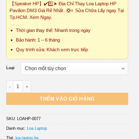
【Speaker HP】✔️1️⃣➤ Địa Chỉ Thay Loa Laptop HP
₫150,000
Pavilion DM3 Giá Rẻ Nhất . ❎⭐ Sửa Chữa Lấy ngay Tại
đến
Tp.HCM. Xem Ngay.
₫450,000
Thời gian thay thế: Nhanh trong ngày
Bảo hành: 1 – 6 tháng
Quy trình sửa: Khách xem trực tiếp
Loại
Loa Laptop HP Pavilion DM3 số lượng
THÊM VÀO GIỎ HÀNG
SKU:
LOAHP-0077
Danh mục:
Loa Laptop
Thẻ:
loa laptop hp