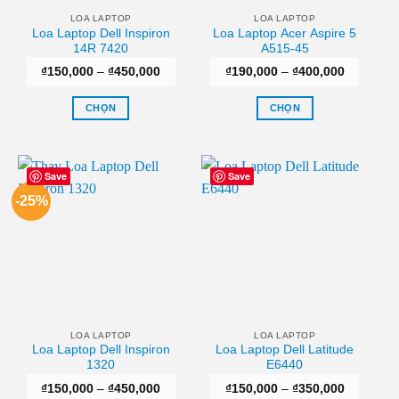
thể
thể
LOA LAPTOP
LOA LAPTOP
Loa Laptop Dell Inspiron
Loa Laptop Acer Aspire 5
được
được
14R 7420
A515-45
chọn
chọn
Khoảng
Khoảng
₫
150,000
–
₫
450,000
₫
190,000
–
₫
400,000
trên
trên
giá:
giá:
trang
trang
từ
từ
₫150,000
₫190,000
CHỌN
CHỌN
sản
sản
đến
đến
₫450,000
₫400,000
Sản
Sản
phẩm
phẩm
phẩm
phẩm
này
này
Save
Save
có
có
-25%
nhiều
nhiều
biến
biến
thể.
thể.
Các
Các
tùy
tùy
chọn
chọn
có
có
thể
thể
LOA LAPTOP
LOA LAPTOP
Loa Laptop Dell Inspiron
Loa Laptop Dell Latitude
được
được
1320
E6440
chọn
chọn
Khoảng
Khoảng
₫
150,000
–
₫
450,000
₫
150,000
–
₫
350,000
trên
trên