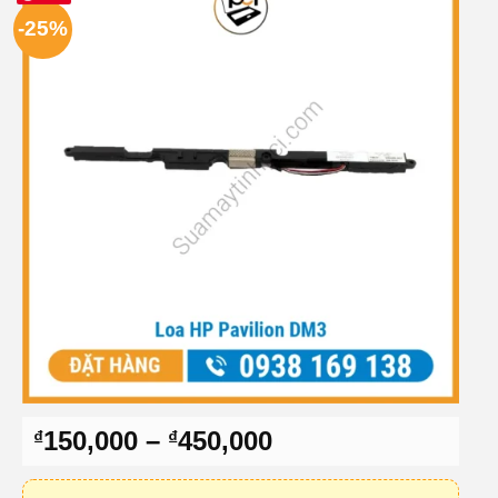
-25%
Khoảng
150,000
–
450,000
₫
₫
giá:
từ