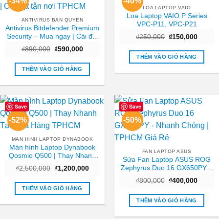
-34%
-40%
LOA LAPTOP VAIO
Loa Laptop VAIO P Series
ANTIVIRUS BẢN QUYỀN
VPC-P11, VPC-P21
Antivirus Bitdefender Premium
Security – Mua ngay | Cài đặt
Giá
Giá
₫
250,000
₫
150,000
gốc
hiện
tận nơi TPHCM
Giá
Giá
₫
890,000
₫
590,000
là:
tại
gốc
hiện
₫250,000.
là:
THÊM VÀO GIỎ HÀNG
là:
tại
₫150,0
₫890,000.
là:
THÊM VÀO GIỎ HÀNG
₫590,000.
Save
Save
-52%
-50%
MAN HINH LAPTOP DYNABOOK
Màn hình Laptop Dynabook
FAN LAPTOP ASUS
Qosmio Q500 | Thay Nhanh
Sửa Fan Laptop ASUS ROG
Tại Cửa Hàng TPHCM
Zephyrus Duo 16 GX650PY –
Giá
Giá
₫
2,500,000
₫
1,200,000
gốc
hiện
Nhanh Chóng | TPHCM Giá
Giá
Giá
là:
tại
₫
800,000
₫
400,000
Rẻ
gốc
hiện
₫2,500,000.
là:
THÊM VÀO GIỎ HÀNG
là:
tại
₫1,200,000.
₫800,000.
là:
THÊM VÀO GIỎ HÀNG
₫400,0