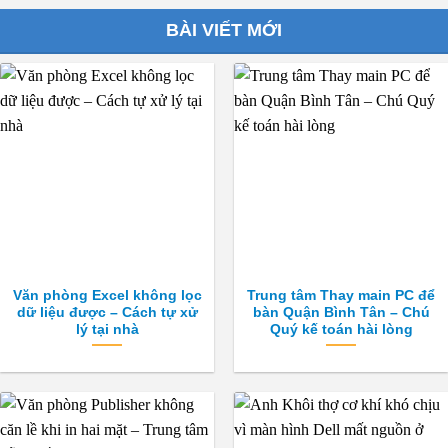
này
này
có
có
BÀI VIẾT MỚI
nhiều
nhiều
biến
biến
thể.
thể.
Các
Các
tùy
tùy
chọn
chọn
có
có
thể
thể
được
được
chọn
chọn
trên
trên
trang
trang
Văn phòng Excel không lọc
Trung tâm Thay main PC để
sản
sản
dữ liệu được – Cách tự xử
bàn Quận Bình Tân – Chú
phẩm
phẩm
lý tại nhà
Quý kế toán hài lòng