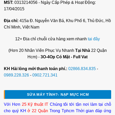
MST:
0313214056 - Ngày Cấp Phép & Hoạt Động:
17/04/2015
Địa chỉ:
415a Đ. Nguyễn Văn Bá, Khu Phố 6, Thủ Đức, Hồ
Chí Minh, Việt Nam
12+ Địa chỉ chuỗi cửa hàng xem nhanh
tại đây
(Hơn 20 Nhân Viên Phục Vụ Nhanh
Tại Nhà
22 Quận
Hcm) -
3O-4Op Có Mặt - Full Vat
KH Hài lòng mới thanh toán phí.:
02866.834.835
-
0989.228.326
-
0902.721.341
SỬA MÁY TÍNH?- NẠP MỰC HCM
Với Hơn
25 Kỹ thuật IT
Chúng tôi tới tận nơi làm tại chỗ
cho quý KH
ở 22 Quận
Trong Tphcm Thời gian đáp ứng