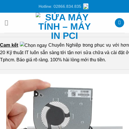
Chuyển
Hotline: 02866.834.835
đến
nội
dung
Cam kết
Chuyên Nghiệp trong phục vụ với hơ
20 Kỹ thuật IT luôn sẵn sàng tới tận nơi sửa chữa và cài đặt ở
Tphcm. Báo giá rõ ràng. 100% hài lòng mới thu tiền.