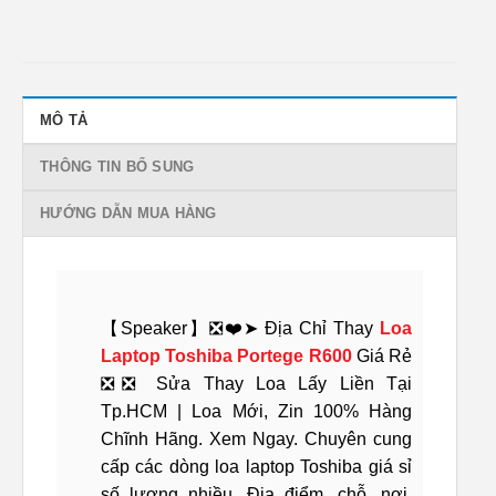
MÔ TẢ
THÔNG TIN BỔ SUNG
HƯỚNG DẪN MUA HÀNG
【Speaker】❎❤️➤ Địa Chỉ Thay
Loa
Laptop Toshiba Portege R600
Giá Rẻ
❎❎ Sửa Thay Loa Lấy Liền Tại
Tp.HCM | Loa Mới, Zin 100% Hàng
Chĩnh Hãng. Xem Ngay. Chuyên cung
cấp các dòng loa laptop Toshiba giá sỉ
số lượng nhiều. Địa điểm, chỗ, nơi,