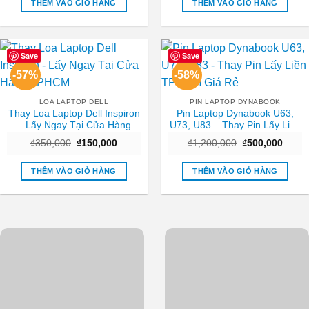
₫450,000.
là:
₫650,000.
là:
THÊM VÀO GIỎ HÀNG
THÊM VÀO GIỎ HÀNG
₫250,000.
₫350,0
Save
Save
-57%
-58%
LOA LAPTOP DELL
PIN LAPTOP DYNABOOK
Thay Loa Laptop Dell Inspiron
Pin Laptop Dynabook U63,
– Lấy Ngay Tại Cửa Hàng
U73, U83 – Thay Pin Lấy Liền
TPHCM
TPHCM Giá Rẻ
Giá
Giá
Giá
Giá
₫
350,000
₫
150,000
₫
1,200,000
₫
500,000
gốc
hiện
gốc
hiện
là:
tại
là:
tại
₫350,000.
là:
₫1,200,000.
là:
THÊM VÀO GIỎ HÀNG
THÊM VÀO GIỎ HÀNG
₫150,000.
₫500,