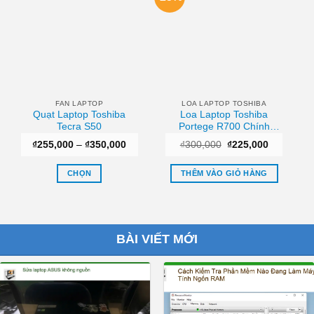
FAN LAPTOP
LOA LAPTOP TOSHIBA
Quạt Laptop Toshiba
Loa Laptop Toshiba
Tecra S50
Portege R700 Chính
Hãng
Khoảng
Giá
Giá
₫
255,000
–
₫
350,000
₫
300,000
₫
225,000
giá:
gốc
hiện
từ
là:
tại
₫255,000
₫300,000.
là:
CHỌN
THÊM VÀO GIỎ HÀNG
đến
₫225,000.
₫350,000
Sản
phẩm
này
có
BÀI VIẾT MỚI
nhiều
biến
thể.
Các
tùy