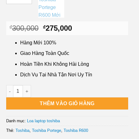
Giá
Giá
300,000
275,000
₫
₫
gốc
hiện
là:
tại
Hàng Mới 100%
₫300,000.
là:
Giao Hàng Toàn Quốc
₫275,000.
Hoàn Tiền Khi Không Hài Lòng
Dịch Vụ Tại Nhà Tận Nơi Uy Tín
Loa Laptop Toshiba Portege R600 Mới số lượng
THÊM VÀO GIỎ HÀNG
Danh mục:
Loa laptop toshiba
Thẻ:
Toshiba
,
Toshiba Portege
,
Toshiba R600