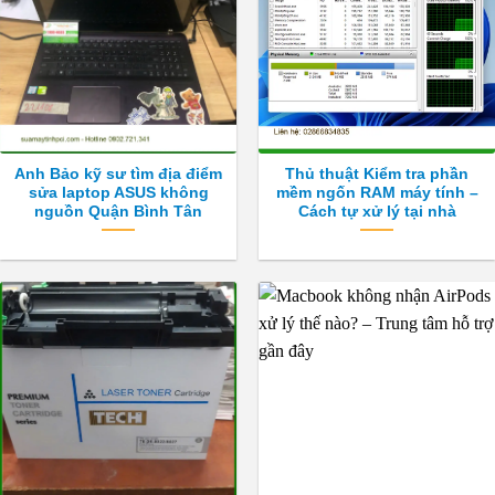
chọn
có
thể
được
chọn
trên
trang
Anh Bảo kỹ sư tìm địa điểm
Thủ thuật Kiểm tra phần
sản
sửa laptop ASUS không
mềm ngốn RAM máy tính –
phẩm
nguồn Quận Bình Tân
Cách tự xử lý tại nhà