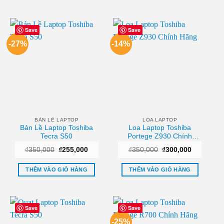
₫1,200,
Sản
phẩm
này
Save
Save
có
-27%
-14%
nhiều
biến
thể.
Các
tùy
chọn
có
thể
BẢN LỀ LAPTOP
LOA LAPTOP
Bản Lề Laptop Toshiba
Loa Laptop Toshiba
được
Tecra S50
Portege Z930 Chính
chọn
Hãng
Giá
Giá
Giá
Giá
₫
350,000
₫
255,000
₫
350,000
₫
300,000
trên
gốc
hiện
gốc
hiện
trang
là:
tại
là:
tại
₫350,000.
là:
₫350,000.
là:
THÊM VÀO GIỎ HÀNG
THÊM VÀO GIỎ HÀNG
sản
₫255,000.
₫300,000.
phẩm
Save
Save
-25%