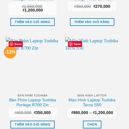
Giá
Giá
₫
1,550,000
₫
350,000
₫
270,000
Giá
Giá
gốc
hiện
₫
1,200,000
gốc
hiện
là:
tại
là:
tại
₫350,000.
là:
₫1,550,000.
là:
₫270,000.
THÊM VÀO GIỎ HÀNG
THÊM VÀO GIỎ HÀNG
₫1,200,000.
Save
Save
-13%
BÀN PHÍM TOSHIBA
MÀN HÌNH LAPTOP
Bàn Phím Laptop Toshiba
Màn Hình Laptop Toshiba
Portege R700 Zin
Tecra S50
Giá
Giá
Khoảng
₫
400,000
₫
350,000
₫
980,000
–
₫
1,200,000
gốc
hiện
giá:
là:
tại
từ
₫400,000.
là:
₫980,00
THÊM VÀO GIỎ HÀNG
CHỌN
₫350,000.
đến