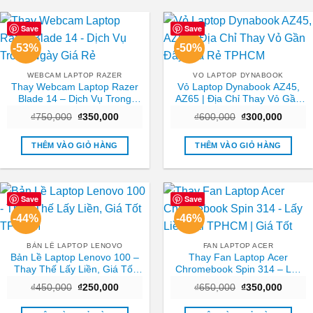
Save
Save
-53%
-50%
WEBCAM LAPTOP RAZER
VO LAPTOP DYNABOOK
Thay Webcam Laptop Razer
Vỏ Laptop Dynabook AZ45,
Blade 14 – Dịch Vụ Trong
AZ65 | Địa Chỉ Thay Vỏ Gần
Ngày Giá Rẻ
Đây Giá Rẻ TPHCM
Giá
Giá
Giá
Giá
₫
750,000
₫
350,000
₫
600,000
₫
300,000
gốc
hiện
gốc
hiện
là:
tại
là:
tại
₫750,000.
là:
₫600,000.
là:
THÊM VÀO GIỎ HÀNG
THÊM VÀO GIỎ HÀNG
₫350,000.
₫300,0
Save
Save
-44%
-46%
BẢN LỀ LAPTOP LENOVO
FAN LAPTOP ACER
Bản Lề Laptop Lenovo 100 –
Thay Fan Laptop Acer
Thay Thế Lấy Liền, Giá Tốt
Chromebook Spin 314 – Lấy
TPHCM
Liền Tại TPHCM | Giá Tốt
Giá
Giá
Giá
Giá
₫
450,000
₫
250,000
₫
650,000
₫
350,000
gốc
hiện
gốc
hiện
là:
tại
là:
tại