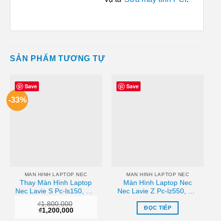
SẢN PHẨM TƯƠNG TỰ
Save
Save
-33%
MAN HINH LAPTOP NEC
MAN HINH LAPTOP NEC
Thay Màn Hình Laptop
Màn Hình Laptop Nec
Nec Lavie S Pc-ls150, Pc-
Nec Lavie Z Pc-lz550, Pc-
ls350 Zin Chính Hãng –
lz650, Pc-lz750 Zin –
₫
1,800,000
Lấy Liền Tại Chỗ
Trung Tâm Thay Thế Lấy
ĐỌC TIẾP
Giá
Giá
₫
1,200,000
Ngay
gốc
hiện