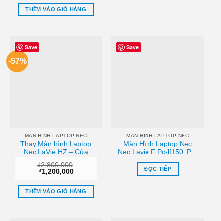
là:
tại
₫1,800,000.
là:
THÊM VÀO GIỎ HÀNG
₫1,200,000.
Save
Save
-57%
MAN HINH LAPTOP NEC
MAN HINH LAPTOP NEC
Thay Màn hình Laptop
Màn Hình Laptop Nec
Nec LaVie HZ – Cửa
Nec Lavie F Pc-lf150, Pc-
hàng Uy tín, Lấy liền
lf350 Chính Hãng – Trung
₫
2,800,000
Tâm Thay Thế Lấy Liền
ĐỌC TIẾP
Giá
Giá
₫
1,200,000
gốc
hiện
là:
tại
₫2,800,000.
là:
THÊM VÀO GIỎ HÀNG
₫1,200,000.