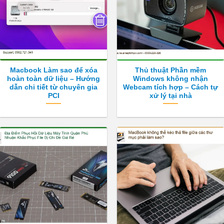
Macbook Làm sao để xóa
Thủ thuật Phần mềm
hoàn toàn dữ liệu – Hướng
Windows không nhận
dẫn chi tiết từ chuyên gia
Webcam tích hợp – Cách tự
PCI
xử lý tại nhà