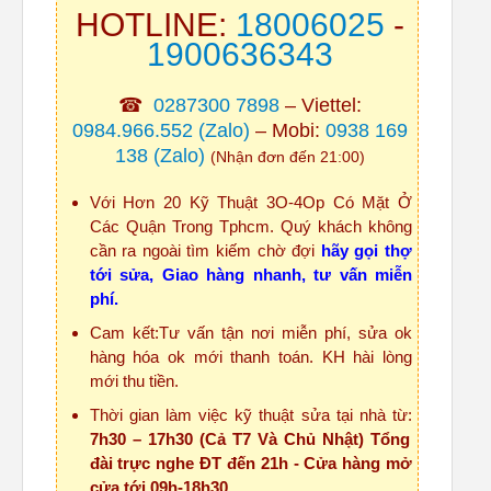
HOTLINE:
18006025
-
1900636343
☎
0287300 7898
– Viettel:
0984.966.552
(Zalo)
– Mobi:
0938 169
138
(Zalo)
(Nhận đơn đến 21:00)
Với Hơn 20 Kỹ Thuật 3O-4Op Có Mặt Ở
Các Quận Trong Tphcm. Quý khách không
cần ra ngoài tìm kiếm chờ đợi
hãy gọi thợ
tới sửa, Giao hàng nhanh, tư vấn miễn
phí.
Cam kết:Tư vấn tận nơi miễn phí, sửa ok
hàng hóa ok mới thanh toán. KH hài lòng
mới thu tiền.
Thời gian làm việc kỹ thuật sửa tại nhà từ:
7h30 – 17h30 (Cả T7 Và Chủ Nhật) Tổng
đài trực nghe ĐT đến 21h - Cửa hàng mở
cửa tới 09h-18h30