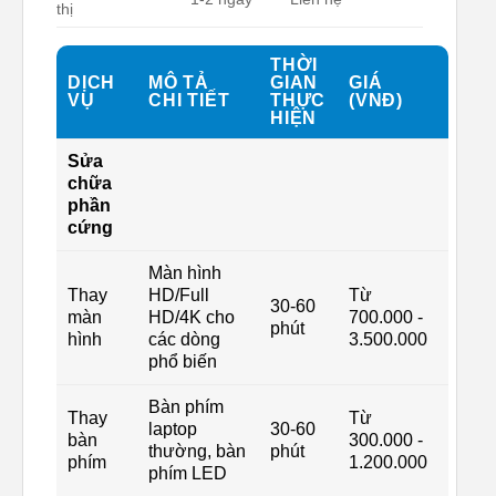
thị
THỜI
DỊCH
MÔ TẢ
GIAN
GIÁ
VỤ
CHI TIẾT
THỰC
(VNĐ)
HIỆN
Sửa
chữa
phần
cứng
Màn hình
Thay
HD/Full
Từ
30-60
màn
HD/4K cho
700.000 -
phút
hình
các dòng
3.500.000
phổ biến
Bàn phím
Thay
Từ
laptop
30-60
bàn
300.000 -
thường, bàn
phút
phím
1.200.000
phím LED