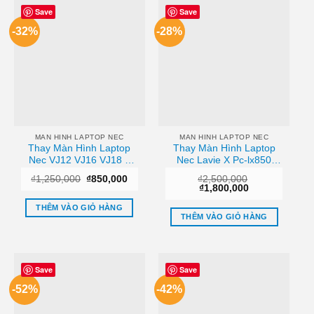
Save
Save
-32%
-28%
MAN HINH LAPTOP NEC
MAN HINH LAPTOP NEC
Thay Màn Hình Laptop
Thay Màn Hình Laptop
Nec VJ12 VJ16 VJ18 –
Nec Lavie X Pc-lx850
Giá Rẻ Lấy Liền Tại
Chính Hãng – Lấy Liền
Giá
Giá
₫
1,250,000
₫
850,000
₫
2,500,000
TPHCM
Tại Chỗ
gốc
hiện
Giá
Giá
₫
1,800,000
là:
tại
gốc
hiện
₫1,250,000.
là:
là:
tại
THÊM VÀO GIỎ HÀNG
₫850,000.
₫2,500,000.
là:
THÊM VÀO GIỎ HÀNG
₫1,800,000.
Save
Save
-52%
-42%