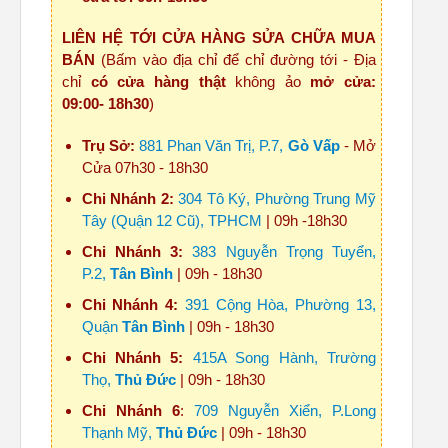
LIÊN HỆ TỚI CỬA HÀNG SỬA CHỮA MUA
BÁN
(Bấm vào địa chỉ để chỉ đường tới - Địa
chỉ
có cửa hàng thật
không ảo
mở cửa:
09:00- 18h30
)
Trụ Sở:
881 Phan Văn Trị, P.7,
Gò Vấp
- Mở
Cửa 07h30 - 18h30
Chi Nhánh 2:
304 Tô Ký, Phường Trung Mỹ
Tây (Quận 12 Cũ), TPHCM
| 09h -18h30
Chi Nhánh 3:
383 Nguyễn Trọng Tuyển,
P.2,
Tân Bình
| 09h - 18h30
Chi Nhánh 4:
391 Cộng Hòa, Phường 13,
Quận
Tân Bình
| 09h - 18h30
Chi Nhánh 5:
415A Song Hành, Trường
Thọ,
Thủ Đức
| 09h - 18h30
Chi Nhánh 6
:
709 Nguyễn Xiển, P.Long
Thạnh Mỹ,
Thủ Đức
| 09h - 18h30