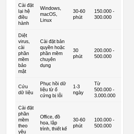
Cài đặt
Windows,
lại hệ
30-60
150.000 -
macOS,
điều
phút
300.000
Linux
hành
Diệt
virus,
Cài đặt bản
cài
quyền hoặc
30
200.000 -
phần
phần mềm
phút
500.000
mềm
chuyên
bảo
dụng
mật
Phục hồi dữ
Từ
Cứu
1-3
liệu từ ổ
500.000 -
dữ liệu
ngày
cứng bị lỗi
3.000.000
Cài đặt
phần
Office, đồ
mềm
30-60
100.000 -
họa, lập
theo
phút
500.000
trình, thiết kế
yêu