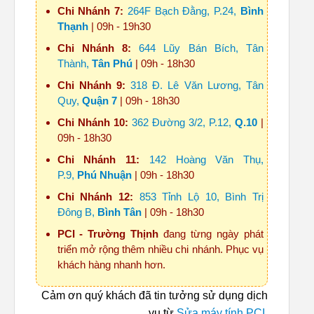
Chi Nhánh 7:
264F Bạch Đằng, P.24,
Bình
Thạnh
| 09h - 19h30
Chi Nhánh 8:
644 Lũy Bán Bích, Tân
Thành,
Tân Phú
| 09h - 18h30
Chi Nhánh 9:
318 Đ. Lê Văn Lương, Tân
Quy,
Quận 7
| 09h - 18h30
Chi Nhánh 10:
362 Đường 3/2, P.12,
Q.10
|
09h - 18h30
Chi Nhánh 11:
142 Hoàng Văn Thụ,
P.9,
Phú Nhuận
| 09h - 18h30
Chi Nhánh 12:
853 Tỉnh Lộ 10, Bình Trị
Đông B,
Bình Tân
| 09h - 18h30
PCI - Trường Thịnh
đang từng ngày phát
triển mở rộng thêm nhiều chi nhánh. Phục vụ
khách hàng nhanh hơn.
Cảm ơn quý khách đã tin tưởng sử dụng dịch
vụ từ
Sửa máy tính PCI
.