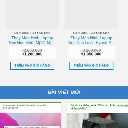
MAN HINH LAPTOP NEC
MAN HINH LAPTOP NEC
Thay Màn Hình Laptop
Thay Màn Hình Laptop
Nec Nec Mate Mj12, Mj16
Nec Nec Lavie Hybrid Pc-
Chính Hãng Lấy Liền Tại
hz550, Pc-hz650, Pc-
₫
2,500,000
₫
3,200,000
Chỗ
hz750 Zin Chính Hãng
Giá
Giá
Giá
Giá
₫
1,200,000
₫
1,850,000
Lấy Liền
gốc
hiện
gốc
hiện
là:
tại
là:
tại
₫2,500,000.
là:
₫3,200,000.
là:
THÊM VÀO GIỎ HÀNG
THÊM VÀO GIỎ HÀNG
₫1,200,000.
₫1,850,000.
BÀI VIẾT MỚI