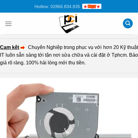
Chuyển
Hotline: 02866.834.835
đến
nội
dung
Cam kết
Chuyên Nghiệp trong phục vụ với hơn 20 Kỹ thuậ
IT luôn sẵn sàng tới tận nơi sửa chữa và cài đặt ở Tphcm. Báo
giá rõ ràng. 100% hài lòng mới thu tiền.