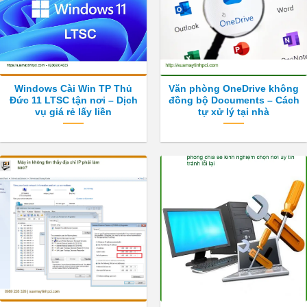
Windows Cài Win TP Thủ
Văn phòng OneDrive không
Đức 11 LTSC tận nơi – Dịch
đồng bộ Documents – Cách
vụ giá rẻ lấy liền
tự xử lý tại nhà