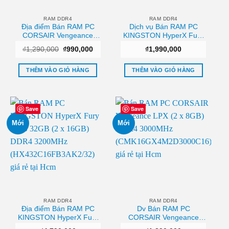
RAM DDR4
RAM DDR4
Địa điểm Bán RAM PC
Dịch vụ Bán RAM PC
CORSAIR Vengeance
KINGSTON HyperX Fury
LPX
16GB (1 x 16GB) DDR4
Giá
Giá
₫
1,290,000
₫
990,000
₫
1,990,000
CMK8GX4M1A2666C16
2666MHz
gốc
hiện
(1x8GB) DDR4 2666MHz
(HX426C16FB3/16) Giá
là:
tại
₫1,290,000.
là:
Chất lượng
rẻ
THÊM VÀO GIỎ HÀNG
THÊM VÀO GIỎ HÀNG
₫990,000.
Save
Save
Mới
Mới
RAM DDR4
RAM DDR4
Địa điểm Bán RAM PC
Dv Bán RAM PC
KINGSTON HyperX Fury
CORSAIR Vengeance
RGB 32GB (2 x 16GB)
LPX (2 x 8GB) DDR4