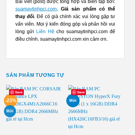
Bài viết (post) được tổng hợp và biên tập bởi:
suamaytinhpci.com
.
Giá sản phẩm có thể
thay đổi
. Để có giá chính xác vui lòng gặp tư
vấn viên. Mọi ý kiến đóng góp và phản hồi vui
lòng gửi
Liên Hệ
cho suamaytinhpci.com để
điều chỉnh. suamaytinhpci.com xin cảm ơn.
SẢN PHẨM TƯƠNG TỰ
Save
Save
-23%
Mới
Mới