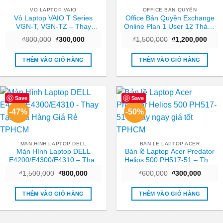
VO LAPTOP VAIO
OFFICE BẢN QUYỀN
Vỏ Laptop VAIO T Series
Office Bản Quyền Exchange
VGN-T, VGN-TZ – Thay
Online Plan 1 User 12 Tháng
Nhanh Trung Tâm TPHCM
– Hỗ trợ Cài đặt TPHCM
Giá
Giá
Giá
Giá
₫
800,000
₫
300,000
₫
1,500,000
₫
1,200,000
Giá Tốt
gốc
hiện
gốc
hiện
là:
tại
là:
tại
₫800,000.
là:
₫1,500,000.
là:
THÊM VÀO GIỎ HÀNG
THÊM VÀO GIỎ HÀNG
₫300,000.
₫1,2
Save
Save
-47%
-50%
MÀN HÌNH LAPTOP DELL
BẢN LỀ LAPTOP ACER
Màn Hình Laptop DELL
Bản lề Laptop Acer Predator
E4200/E4300/E4310 – Thay
Helios 500 PH517-51 – Thay
Tại Cửa Hàng Giá Rẻ TPHCM
ngay giá tốt TPHCM
Giá
Giá
Giá
Giá
₫
1,500,000
₫
800,000
₫
600,000
₫
300,000
gốc
hiện
gốc
hiện
là:
tại
là:
tại
₫1,500,000.
là:
₫600,000.
là:
THÊM VÀO GIỎ HÀNG
THÊM VÀO GIỎ HÀNG
₫800,000.
₫300,0