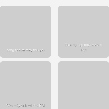
Dịch vụ nạp mực máy in
công ty sửa máy tính pci
PCI
Sửa máy tính tại nhà PCI