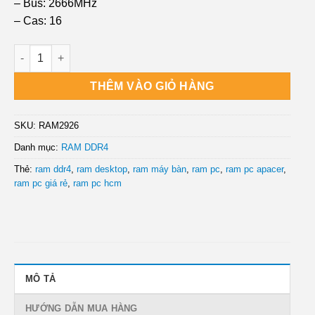
– Bus: 2666MHz
– Cas: 16
Nơi Bán RAM PC Apacer Panther Golden EK.08G2V.GEC (1x8G
THÊM VÀO GIỎ HÀNG
SKU:
RAM2926
Danh mục:
RAM DDR4
Thẻ:
ram ddr4
,
ram desktop
,
ram máy bàn
,
ram pc
,
ram pc apacer
,
ram pc giá rẻ
,
ram pc hcm
MÔ TẢ
HƯỚNG DẪN MUA HÀNG