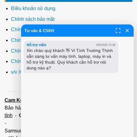
Điều khoản sử dụng
Chính sách bảo mật
Chính sách thanh toán
Tư vấn & CSKH
Chính sách giao hàng
Hỗ trợ viên
6/8/2026 13:38
Xin chào quý khách 👋 Vi Tính Trường Thịnh 
Chính sách đổi trả
sẵn sàng tư vấn máy tính, laptop, máy in và 
Chính sách bảo hành
hỗ trợ kỹ thuật. Quý khách cần hỗ trợ nội 
dung nào ạ?
v/v Xuất hóa đơn đỏ VAT
Cam Kết:
Dịch vụ
sửa máy tính
tới tận nơi trong 60 Phút -
Bảo hành tận tâm - Xuất hóa đơn đỏ đầy đủ
Cài đặt máy
tính
-
Cài Win Tận Nơi
(Win7,8,10) 100 - 200,000 vnđ
-
Nạp Mực in
(HP,Canon,
Samsung,Brother,Xeroc,Panasonic): 100 - 180,000 vnđ