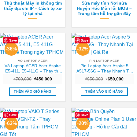
Thủ thuật Máy in không tìm
Sửa máy tính Nơi sửa
thấy địa chỉ IP – Cách tự xử
Huyện Hóc Môn lỗi BIOS –
lý tại nhà
Trung tâm hỗ trợ gần đây
Save
Save
-36%
-32%
VỎ LAPTOP ACER
PIN LAPTOP ACER
Vỏ Laptop ACER Acer Aspire
Pin Laptop Acer Aspire 5
E5-411, E5-411G – Thay thế
A517-56G – Thay Nhanh Tại
Trong ngày TPHCM
TPHCM | Giá Rẻ
Giá
Giá
Giá
Giá
₫
700,000
₫
450,000
₫
950,000
₫
650,000
gốc
hiện
gốc
hiện
là:
tại
là:
tại
₫700,000.
là:
₫950,000.
là:
THÊM VÀO GIỎ HÀNG
THÊM VÀO GIỎ HÀNG
₫450,000.
₫650,0
Save
Save
-63%
-20%