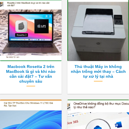
Macbook Rosetta 2 trên
Thủ thuật Máy in không
MacBook là gì và khi nào
nhận trống mới thay – Cách
cần cài đặt? – Tư vấn
tự xử lý tại nhà
chuyên sâu