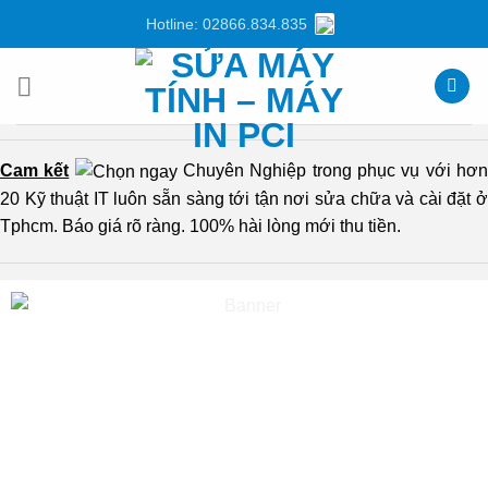
Chuyển
Hotline: 02866.834.835
đến
nội
dung
Cam kết
Chuyên Nghiệp trong phục vụ với hơ
20 Kỹ thuật IT luôn sẵn sàng tới tận nơi sửa chữa và cài đặt ở
Tphcm. Báo giá rõ ràng. 100% hài lòng mới thu tiền.