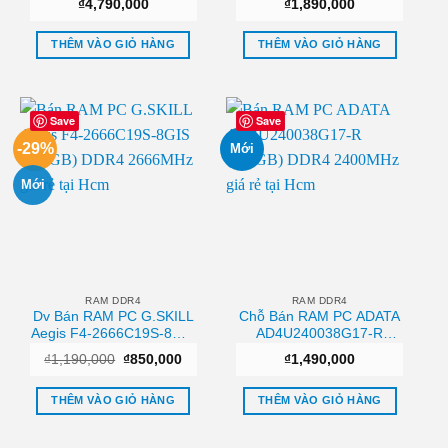
₫
4,790,000
₫
1,890,000
DDR4 3200MHz
3000MHz
(HX432C16FB3AK2/32)
(CMK16GX4M2D3000C16)
Tphcm
Tphcm
THÊM VÀO GIỎ HÀNG
THÊM VÀO GIỎ HÀNG
Save
Save
-29%
Mới
Mới
RAM DDR4
RAM DDR4
Dv Bán RAM PC G.SKILL
Chỗ Bán RAM PC ADATA
Aegis F4-2666C19S-8GIS
AD4U240038G17-R
(1x8GB) DDR4 2666MHz
(1x8GB) DDR4 2400MHz
Giá
Giá
₫
1,190,000
₫
850,000
₫
1,490,000
Giá tốt
Sài gòn
gốc
hiện
là:
tại
₫1,190,000.
là:
THÊM VÀO GIỎ HÀNG
THÊM VÀO GIỎ HÀNG
₫850,000.