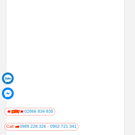
02866 834 835
Call
0989.228.326
-
0902.721.341