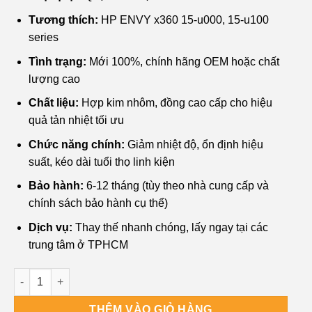
₫450,000.
là:
Tương thích:
HP ENVY x360 15-u000, 15-u100
₫250,000.
series
Tình trạng:
Mới 100%, chính hãng OEM hoặc chất
lượng cao
Chất liệu:
Hợp kim nhôm, đồng cao cấp cho hiệu
quả tản nhiệt tối ưu
Chức năng chính:
Giảm nhiệt độ, ổn định hiệu
suất, kéo dài tuổi thọ linh kiện
Bảo hành:
6-12 tháng (tùy theo nhà cung cấp và
chính sách bảo hành cụ thể)
Dịch vụ:
Thay thế nhanh chóng, lấy ngay tại các
trung tâm ở TPHCM
Quạt Laptop HP ENVY x360 15-u000, 15-u100 - Thay Nhanh TP
THÊM VÀO GIỎ HÀNG