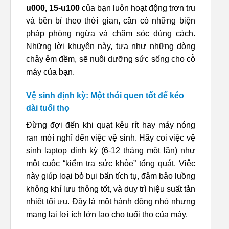
u000, 15-u100
của bạn luôn hoạt động trơn tru
và bền bỉ theo thời gian, cần có những biện
pháp phòng ngừa và chăm sóc đúng cách.
Những lời khuyên này, tựa như những dòng
chảy êm đềm, sẽ nuôi dưỡng sức sống cho cỗ
máy của bạn.
Vệ sinh định kỳ: Một thói quen tốt để kéo
dài tuổi thọ
Đừng đợi đến khi quạt kêu rít hay máy nóng
ran mới nghĩ đến việc vệ sinh. Hãy coi việc vệ
sinh laptop định kỳ (6-12 tháng một lần) như
một cuộc “kiểm tra sức khỏe” tổng quát. Việc
này giúp loại bỏ bụi bẩn tích tụ, đảm bảo luồng
không khí lưu thông tốt, và duy trì hiệu suất tản
nhiệt tối ưu. Đây là một hành động nhỏ nhưng
mang lại
lợi ích lớn lao
cho tuổi thọ của máy.