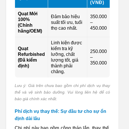
(VNĐ)
Quạt Mới
Đảm bảo hiệu
350.000
100%
suất tối ưu, tuổi
–
(Chính
thọ cao nhất.
450.000
hãng/OEM)
Linh kiện được
Quạt
kiểm tra kỹ
250.000
Refurbished
lưỡng, chất
–
(Đã kiểm
lượng tốt, giá
350.000
định)
thành phải
chăng.
Lưu ý: Giá trên chưa bao gồm chi phí dịch vụ thay
thế và vệ sinh bảo dưỡng. Vui lòng liên hệ để có
báo giá chính xác nhất.
Phí dịch vụ thay thế: Sự đầu tư cho sự ổn
định dài lâu
Chi phí này bao gồm công tháo lắp, thay thế,