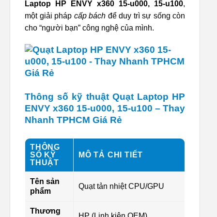
Laptop HP ENVY x360 15-u000, 15-u100
,
một giải pháp
cấp bách
để duy trì sự sống còn
cho “người bạn” công nghệ của mình.
Thông số kỹ thuật Quạt Laptop HP
ENVY x360 15-u000, 15-u100 – Thay
Nhanh TPHCM Giá Rẻ
THÔNG
SỐ KỸ
MÔ TẢ CHI TIẾT
THUẬT
Tên sản
Quạt tản nhiệt CPU/GPU
phẩm
Thương
HP (Linh kiện OEM)