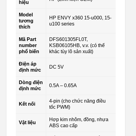
hiệu
Model
HP ENVY x360 15-u000, 15-
tương
u100 series
thích
Mã Part
DFS601305FL0T,
number
KSB06105HB, v.v. (có thể
phổ biến
khác tùy lô sản xuất)
Điện áp
DC 5V
định mức
Dòng điện
0.5A – 0.65A
định mức
4-pin (cho chức năng điều
Kết nối
tốc PWM)
Hợp kim nhôm, đồng, nhựa
Vật liệu
ABS cao cấp