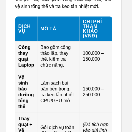
vệ sinh tổng thể và tra keo tản nhiệt mới.
CHI PHÍ
DỊCH
THAM
MÔ TẢ
VỤ
KHẢO
(VNĐ)
Công
Bao gồm công
thay
tháo lắp, thay
100.000 –
quạt
thế, kiểm tra
150.000
Laptop
chức năng.
Vệ
sinh
Làm sạch bụi
bảo
bẩn bên trong,
150.000 –
dưỡng
tra keo tản nhiệt
250.000
tổng
CPU/GPU mới.
thể
Thay
quạt +
(Đã tích hợp
Gói dịch vụ toàn
Vệ
vào giá linh