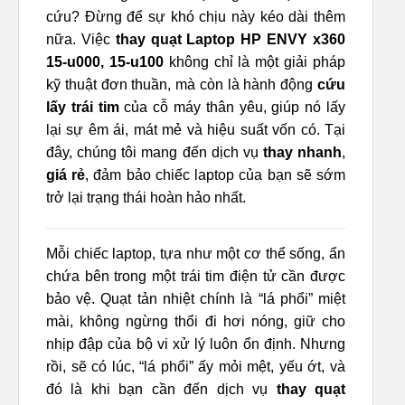
cứu? Đừng để sự khó chịu này kéo dài thêm
nữa. Việc
thay quạt Laptop HP ENVY x360
15-u000, 15-u100
không chỉ là một giải pháp
kỹ thuật đơn thuần, mà còn là hành động
cứu
lấy trái tim
của cỗ máy thân yêu, giúp nó lấy
lại sự êm ái, mát mẻ và hiệu suất vốn có. Tại
đây, chúng tôi mang đến dịch vụ
thay nhanh
,
giá rẻ
, đảm bảo chiếc laptop của bạn sẽ sớm
trở lại trạng thái hoàn hảo nhất.
Mỗi chiếc laptop, tựa như một cơ thể sống, ẩn
chứa bên trong một trái tim điện tử cần được
bảo vệ. Quạt tản nhiệt chính là “lá phổi” miệt
mài, không ngừng thổi đi hơi nóng, giữ cho
nhịp đập của bộ vi xử lý luôn ổn định. Nhưng
rồi, sẽ có lúc, “lá phổi” ấy mỏi mệt, yếu ớt, và
đó là khi bạn cần đến dịch vụ
thay quạt