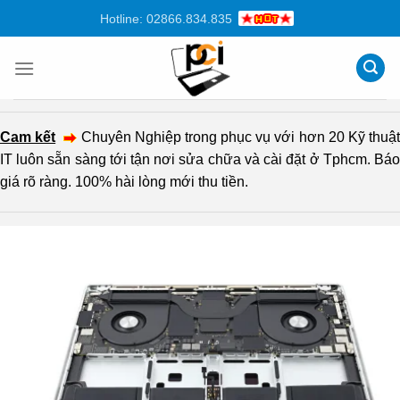
Chuyển
Hotline: 02866.834.835
đến
nội
dung
Cam kết
Chuyên Nghiệp trong phục vụ với hơn 20 Kỹ thuậ
IT luôn sẵn sàng tới tận nơi sửa chữa và cài đặt ở Tphcm. Báo
giá rõ ràng. 100% hài lòng mới thu tiền.