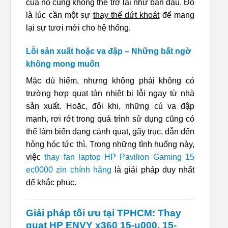
của nó cũng không thể trở lại như ban đầu. Đó
là lúc cần một sự
thay thế dứt khoát
để mang
lại sự tươi mới cho hệ thống.
Lỗi sản xuất hoặc va đập – Những bất ngờ
không mong muốn
Mặc dù hiếm, nhưng không phải không có
trường hợp quạt tản nhiệt bị lỗi ngay từ nhà
sản xuất. Hoặc, đôi khi, những cú va đập
mạnh, rơi rớt trong quá trình sử dụng cũng có
thể làm biến dạng cánh quạt, gãy trục, dẫn đến
hỏng hóc tức thì. Trong những tình huống này,
việc
thay fan laptop HP Pavilion Gaming 15
ec0000 zin chính hãng
là giải pháp duy nhất
để khắc phục.
Giải pháp tối ưu tại TPHCM: Thay
quạt HP ENVY x360 15-u000, 15-