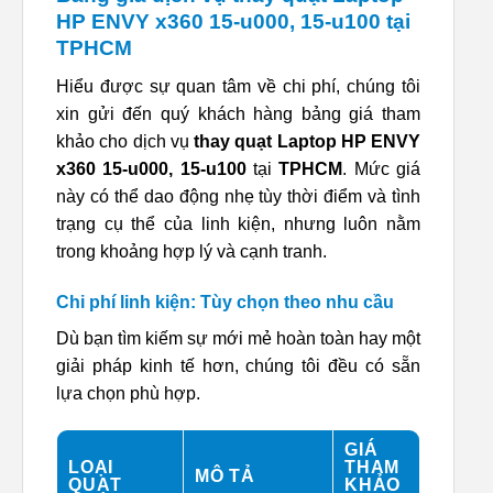
HP ENVY x360 15-u000, 15-u100 tại
TPHCM
Hiểu được sự quan tâm về chi phí, chúng tôi
xin gửi đến quý khách hàng bảng giá tham
khảo cho dịch vụ
thay quạt Laptop HP ENVY
x360 15-u000, 15-u100
tại
TPHCM
. Mức giá
này có thể dao động nhẹ tùy thời điểm và tình
trạng cụ thể của linh kiện, nhưng luôn nằm
trong khoảng hợp lý và cạnh tranh.
Chi phí linh kiện: Tùy chọn theo nhu cầu
Dù bạn tìm kiếm sự mới mẻ hoàn toàn hay một
giải pháp kinh tế hơn, chúng tôi đều có sẵn
lựa chọn phù hợp.
GIÁ
LOẠI
THAM
MÔ TẢ
QUẠT
KHẢO