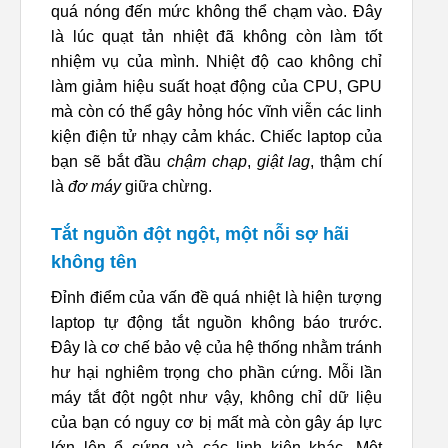
quá nóng đến mức không thể chạm vào. Đây
là lúc quạt tản nhiệt đã không còn làm tốt
nhiệm vụ của mình. Nhiệt độ cao không chỉ
làm giảm hiệu suất hoạt động của CPU, GPU
mà còn có thể gây hỏng hóc vĩnh viễn các linh
kiện điện tử nhạy cảm khác. Chiếc laptop của
bạn sẽ bắt đầu
chậm chạp
,
giật lag
, thậm chí
là
đơ máy
giữa chừng.
Tắt nguồn đột ngột, một nỗi sợ hãi
không tên
Đỉnh điểm của vấn đề quá nhiệt là hiện tượng
laptop tự động tắt nguồn không báo trước.
Đây là cơ chế bảo vệ của hệ thống nhằm tránh
hư hại nghiêm trọng cho phần cứng. Mỗi lần
máy tắt đột ngột như vậy, không chỉ dữ liệu
của bạn có nguy cơ bị mất mà còn gây áp lực
lớn lên ổ cứng và các linh kiện khác. Một