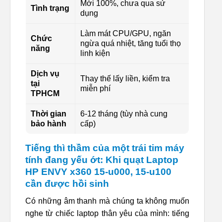
Mới 100%, chưa qua sử
Tình trạng
dụng
Làm mát CPU/GPU, ngăn
Chức
ngừa quá nhiệt, tăng tuổi thọ
năng
linh kiện
Dịch vụ
Thay thế lấy liền, kiểm tra
tại
miễn phí
TPHCM
Thời gian
6-12 tháng (tùy nhà cung
bảo hành
cấp)
Tiếng thì thầm của một trái tim máy
tính đang yếu ớt: Khi quạt Laptop
HP ENVY x360 15-u000, 15-u100
cần được hồi sinh
Có những âm thanh mà chúng ta không muốn
nghe từ chiếc laptop thân yêu của mình: tiếng