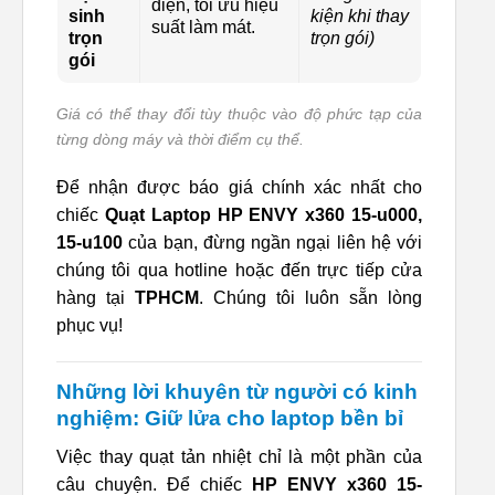
diện, tối ưu hiệu
sinh
kiện khi thay
suất làm mát.
trọn
trọn gói)
gói
Giá có thể thay đổi tùy thuộc vào độ phức tạp của
từng dòng máy và thời điểm cụ thể.
Để nhận được báo giá chính xác nhất cho
chiếc
Quạt Laptop HP ENVY x360 15-u000,
15-u100
của bạn, đừng ngần ngại liên hệ với
chúng tôi qua hotline hoặc đến trực tiếp cửa
hàng tại
TPHCM
. Chúng tôi luôn sẵn lòng
phục vụ!
Những lời khuyên từ người có kinh
nghiệm: Giữ lửa cho laptop bền bỉ
Việc thay quạt tản nhiệt chỉ là một phần của
câu chuyện. Để chiếc
HP ENVY x360 15-