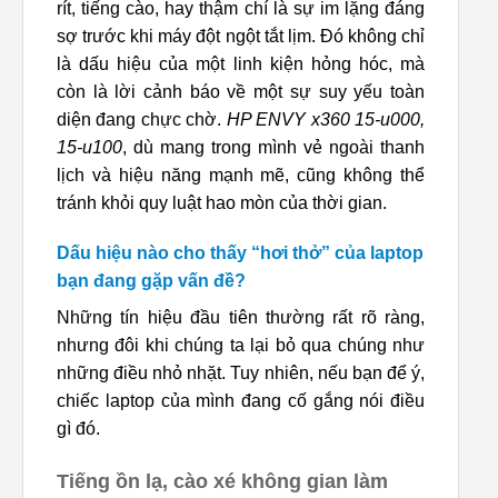
rít, tiếng cào, hay thậm chí là sự im lặng đáng
sợ trước khi máy đột ngột tắt lịm. Đó không chỉ
là dấu hiệu của một linh kiện hỏng hóc, mà
còn là lời cảnh báo về một sự suy yếu toàn
diện đang chực chờ.
HP ENVY x360 15-u000,
15-u100
, dù mang trong mình vẻ ngoài thanh
lịch và hiệu năng mạnh mẽ, cũng không thể
tránh khỏi quy luật hao mòn của thời gian.
Dấu hiệu nào cho thấy “hơi thở” của laptop
bạn đang gặp vấn đề?
Những tín hiệu đầu tiên thường rất rõ ràng,
nhưng đôi khi chúng ta lại bỏ qua chúng như
những điều nhỏ nhặt. Tuy nhiên, nếu bạn để ý,
chiếc laptop của mình đang cố gắng nói điều
gì đó.
Tiếng ồn lạ, cào xé không gian làm