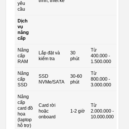
trình, thiết kế
yêu
cầu
Dịch
vụ
nâng
cấp
Nâng
Từ
Lắp đặt và
30
cấp
400.000 -
kiểm tra
phút
RAM
1.500.000
Nâng
Từ
SSD
30-60
cấp
800.000 -
NVMe/SATA
phút
SSD
3.000.000
Nâng
cấp
Card rời
Từ
card đồ
hoặc
1-2 giờ
2.000.000 -
họa
onboard
10.000.000
(laptop
hỗ trợ)