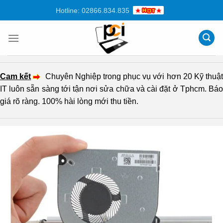
Chuyển
Hotline: 02866.834.835
đến
nội
dung
Cam kết
Chuyên Nghiệp trong phục vụ với hơn 20 Kỹ thuậ
IT luôn sẵn sàng tới tận nơi sửa chữa và cài đặt ở Tphcm. Báo
giá rõ ràng. 100% hài lòng mới thu tiền.