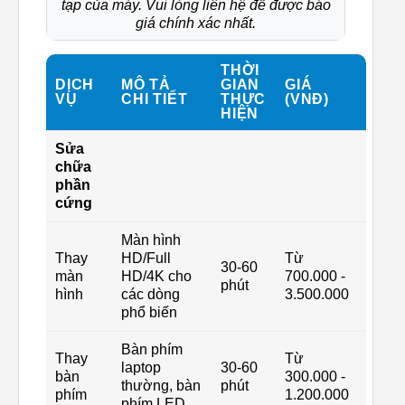
tạp của máy. Vui lòng liên hệ để được báo
giá chính xác nhất.
THỜI
DỊCH
MÔ TẢ
GIAN
GIÁ
VỤ
CHI TIẾT
THỰC
(VNĐ)
HIỆN
Sửa
chữa
phần
cứng
Màn hình
Thay
HD/Full
Từ
30-60
màn
HD/4K cho
700.000 -
phút
hình
các dòng
3.500.000
phổ biến
Bàn phím
Thay
Từ
laptop
30-60
bàn
300.000 -
thường, bàn
phút
phím
1.200.000
phím LED