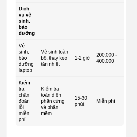
Dịch
vụ vệ
sinh,
bảo
dưỡng
Vệ
sinh,
Vệ sinh toàn
200.000 -
bảo
bộ, thay keo
1-2 giờ
400.000
dưỡng
tản nhiệt
laptop
Kiểm
tra,
Kiểm tra
chẩn
toàn diện
15-30
đoán
phần cứng
Miễn phí
phút
lỗi
và phần
miễn
mềm
phí