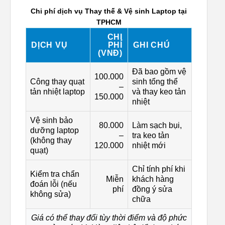
Chi phí dịch vụ Thay thế & Vệ sinh Laptop tại
TPHCM
CHI
DỊCH VỤ
PHÍ
GHI CHÚ
(VNĐ)
Đã bao gồm vệ
100.000
Công thay quạt
sinh tổng thể
–
tản nhiệt laptop
và thay keo tản
150.000
nhiệt
Vệ sinh bảo
80.000
Làm sạch bụi,
dưỡng laptop
–
tra keo tản
(không thay
120.000
nhiệt mới
quạt)
Chỉ tính phí khi
Kiểm tra chẩn
Miễn
khách hàng
đoán lỗi (nếu
phí
đồng ý sửa
không sửa)
chữa
Giá có thể thay đổi tùy thời điểm và độ phức