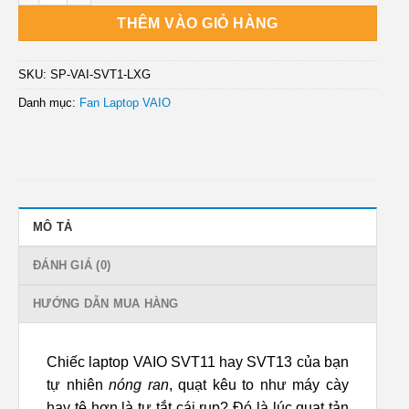
THÊM VÀO GIỎ HÀNG
SKU:
SP-VAI-SVT1-LXG
Danh mục:
Fan Laptop VAIO
MÔ TẢ
ĐÁNH GIÁ (0)
HƯỚNG DẪN MUA HÀNG
Chiếc laptop VAIO SVT11 hay SVT13 của bạn
tự nhiên
nóng ran
, quạt kêu to như máy cày
hay tệ hơn là tự tắt cái rụp? Đó là lúc quạt tản