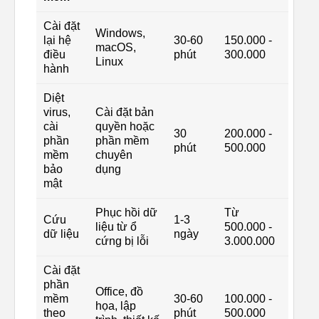
Cài đặt
Windows,
lại hệ
30-60
150.000 -
macOS,
điều
phút
300.000
Linux
hành
Diệt
virus,
Cài đặt bản
cài
quyền hoặc
30
200.000 -
phần
phần mềm
phút
500.000
mềm
chuyên
bảo
dụng
mật
Phục hồi dữ
Từ
Cứu
1-3
liệu từ ổ
500.000 -
dữ liệu
ngày
cứng bị lỗi
3.000.000
Cài đặt
phần
Office, đồ
mềm
30-60
100.000 -
họa, lập
theo
phút
500.000