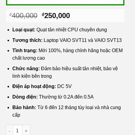
Giá
Giá
400,000
250,000
₫
₫
gốc
hiện
là:
tại
Loại quạt:
Quạt tản nhiệt CPU chuyên dụng
₫400,000.
là:
Tương thích:
Laptop VAIO SVT11 và VAIO SVT13
₫250,000.
Tình trạng:
Mới 100%, hàng chính hãng hoặc OEM
chất lượng cao
Chức năng:
Đảm bảo hiệu suất tản nhiệt, bảo vệ
linh kiện bên trong
Điện áp hoạt động:
DC 5V
Dòng điện:
Thường từ 0.2A đến 0.5A
Bảo hành:
Từ 6 đến 12 tháng tùy loại và nhà cung
cấp
Quạt Tản Nhiệt Laptop VAIO SVT11 SVT13 - Thay Nhanh | Giá