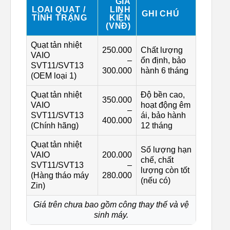
GIÁ
LOẠI QUẠT /
LINH
GHI CHÚ
TÌNH TRẠNG
KIỆN
(VNĐ)
Quạt tản nhiệt
250.000
Chất lượng
VAIO
–
ổn định, bảo
SVT11/SVT13
300.000
hành 6 tháng
(OEM loại 1)
Quạt tản nhiệt
Độ bền cao,
350.000
VAIO
hoạt động êm
–
SVT11/SVT13
ái, bảo hành
400.000
(Chính hãng)
12 tháng
Quạt tản nhiệt
Số lượng hạn
VAIO
200.000
chế, chất
SVT11/SVT13
–
lượng còn tốt
(Hàng tháo máy
280.000
(nếu có)
Zin)
Giá trên chưa bao gồm công thay thế và vệ
sinh máy.