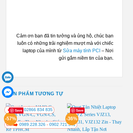
Cảm ơn bạn đã tin tưởng và ủng hộ, chúc bạn
luôn có những trải nghiệm mượt mà với chiếc
laptop của mình từ
Sửa máy tính PCI
– Nơi
gửi gắm niềm tin của bạn.
SẢN PHẨM TƯƠNG TỰ
02866 834 835
Save
Save
-57%
-36%
Call
0989.228.326
-
0902.721.341