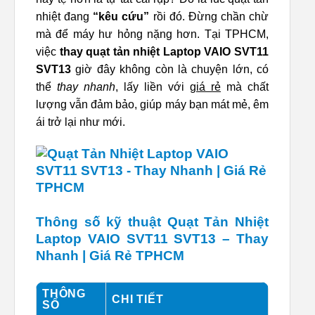
nhiệt đang
“kêu cứu”
rồi đó. Đừng chần chừ
mà để máy hư hỏng nặng hơn. Tại TPHCM,
việc
thay quạt tản nhiệt Laptop VAIO SVT11
SVT13
giờ đây không còn là chuyện lớn, có
thể
thay nhanh
, lấy liền với
giá rẻ
mà chất
lượng vẫn đảm bảo, giúp máy bạn mát mẻ, êm
ái trở lại như mới.
Thông số kỹ thuật Quạt Tản Nhiệt
Laptop VAIO SVT11 SVT13 – Thay
Nhanh | Giá Rẻ TPHCM
THÔNG
CHI TIẾT
SỐ