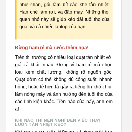
như chăn, gối làm bít các khe tản nhiệt.
Hạn chế làm rơi, va đập máy. Những thói
quen nhỏ này sẽ giúp kéo dài tuổi thọ của
quạt và cả chiếc laptop của bạn.
Đừng ham rẻ mà rước thêm họa!
Trên thị trường có nhiều loại quạt tản nhiệt với
giá cả khác nhau. Đừng vì ham rẻ mà chọn
loại kém chất lượng, không rõ nguồn gốc.
Quạt dởm có thể không đủ công suất, nhanh
hỏng, hoặc tệ hơn là gây ra tiếng ồn khó chịu,
làm nóng máy và ảnh hưởng đến tuổi thọ của
các linh kiện khác. Tiền nào của nấy, anh em
ạ!
KHI NÀO THÌ NÊN NGHĨ ĐẾN VIỆC THAY
LUÔN TẢN NHIỆT KEO?