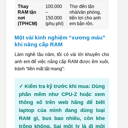
Thay
100.000
Thợ đến tận
RAM tận
–
nhà/văn phòng,
nơi
150.000
tiện lợi cho anh
(TPHCM)
(phụ phí)
em bận rộn.
Một vài kinh nghiệm “xương máu”
khi nâng cấp RAM
Làm nghề lâu năm, tôi có vài lời khuyên cho
anh em để việc nâng cấp RAM được êm xuôi,
tránh “tiền mất tật mang”:
✓
Kiểm tra kỹ trước khi mua:
Dùng
phần mềm như CPU-Z hoặc xem
thông số trên web hãng để biết
laptop của mình đang dùng loại
RAM gì, bus bao nhiêu, còn khe
trống không. Sai một ly là đi một