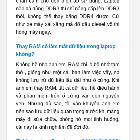
chân cắm cho đến điện áp sử dụng. Laptop
nào đã dùng DDR3 thì chỉ nâng cấp lên DDR3
thôi, không thể thay bằng DDR4 được. Cứ
như xe máy xài xăng mà đổ dầu diesel vô thì
hỏng máy ngay.
Thay RAM có làm mất dữ liệu trong laptop
không?
Không hề nha anh em. RAM chỉ là bộ nhớ tạm
thời, giống như một cái bàn làm việc vậy, nó
không lưu trữ dữ liệu lâu dài như ổ cứng. Khi
anh em thay RAM, tất cả dữ liệu, hệ điều hành
và phần mềm trên ổ cứng vẫn còn nguyên
vẹn. Nhưng dù sao, tôi vẫn khuyên anh em
nên sao lưu dữ liệu quan trọng trước khi mang
máy đi sửa chữa, phòng hờ mọi tình huống,
cái này là kinh nghiệm để đời đó.