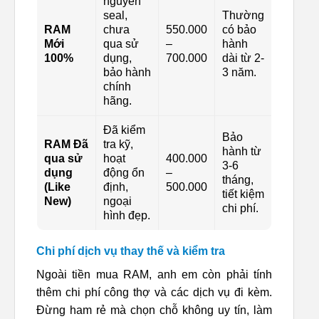
nguyên
seal,
Thường
RAM
chưa
550.000
có bảo
Mới
qua sử
–
hành
100%
dụng,
700.000
dài từ 2-
bảo hành
3 năm.
chính
hãng.
Đã kiểm
Bảo
RAM Đã
tra kỹ,
hành từ
qua sử
hoạt
400.000
3-6
dụng
động ổn
–
tháng,
(Like
định,
500.000
tiết kiệm
New)
ngoại
chi phí.
hình đẹp.
Chi phí dịch vụ thay thế và kiểm tra
Ngoài tiền mua RAM, anh em còn phải tính
thêm chi phí công thợ và các dịch vụ đi kèm.
Đừng ham rẻ mà chọn chỗ không uy tín, làm