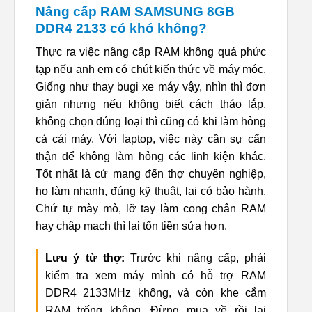
Nâng cấp RAM SAMSUNG 8GB
DDR4 2133 có khó không?
Thực ra việc nâng cấp RAM không quá phức
tạp nếu anh em có chút kiến thức về máy móc.
Giống như thay bugi xe máy vậy, nhìn thì đơn
giản nhưng nếu không biết cách tháo lắp,
không chọn đúng loại thì cũng có khi làm hỏng
cả cái máy. Với laptop, việc này cần sự cẩn
thận để không làm hỏng các linh kiện khác.
Tốt nhất là cứ mang đến thợ chuyên nghiệp,
họ làm nhanh, đúng kỹ thuật, lại có bảo hành.
Chứ tự mày mò, lỡ tay làm cong chân RAM
hay chập mạch thì lại tốn tiền sửa hơn.
Lưu ý từ thợ:
Trước khi nâng cấp, phải
kiểm tra xem máy mình có hỗ trợ RAM
DDR4 2133MHz không, và còn khe cắm
RAM trống không. Đừng mua về rồi lại