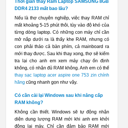
Thời gian thay Ram Laptop SAMSUNG 8GB
DDR4 2133 mất bao lâu?
Nếu là thợ chuyên nghiệp, việc thay RAM chỉ
mất khoảng 5-15 phút thôi, tùy vào độ khó của
từng dòng laptop. Có những con máy chỉ cần
mở nắp dưới ra là thấy khe RAM, nhưng có
con phải tháo cả bàn phím, cả mainboard ra
mới thay được. Sau khi thay xong, thợ sẽ kiểm
tra lại cho anh em xem máy chạy ổn định
không, có nhận đủ RAM không. Anh em có thể
thay sạc laptop acer aspire one 753 zin chính
hãng
cũng nhanh gọn như vậy.
Có cần cài lại Windows sau khi nâng cấp
RAM không?
Không cần thiết. Windows sẽ tự động nhận
diện dung lượng RAM mới khi anh em khởi
động lại máy. Chỉ cần đảm bảo RAM mới