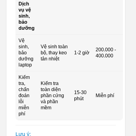
Dịch
vụ vệ
sinh,
bảo
dưỡng
Vệ
sinh,
Vệ sinh toàn
200.000 -
bảo
bộ, thay keo
1-2 giờ
400.000
dưỡng
tản nhiệt
laptop
Kiểm
tra,
Kiểm tra
chẩn
toàn diện
15-30
đoán
phần cứng
Miễn phí
phút
lỗi
và phần
miễn
mềm
phí
Lưu ý: