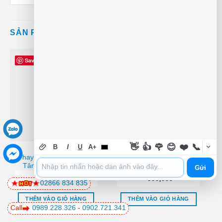
SẢN PHẨM TƯƠNG TỰ
Save
Save
Mới
👋
👍
🌹
😊
❤️
📞
B
I
U
A+
RAM LAPTOP
RAM LAPTOP
Thay RAM Laptop Quận
Cty Bán RAM laptop
Tân Phú Chính Hãng
Kingston
Gửi
KCP424SS6/4FR (1x4GB)
₫
150,000
₫
600,000
DDR4 2400MHz Tphcm
02866 834 835
THÊM VÀO GIỎ HÀNG
THÊM VÀO GIỎ HÀNG
Call
0989.228.326
-
0902.721.341