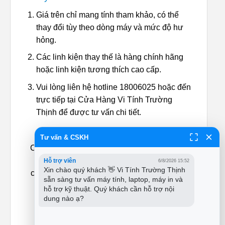
Giá trên chỉ mang tính tham khảo, có thể
thay đổi tùy theo dòng máy và mức độ hư
hỏng.
Các linh kiện thay thế là hàng chính hãng
hoặc linh kiện tương thích cao cấp.
Vui lòng liên hệ hotline 18006025 hoặc đến
trực tiếp tại Cửa Hàng Vi Tính Trường
Thịnh để được tư vấn chi tiết.
Tư vấn & CSKH
Cảm ơn anh em đã tin tưởng và ủng hộ, chúc
anh em có những trải nghiệm mượt mà với
Hỗ trợ viên
6/8/2026 15:52
Xin chào quý khách 👋 Vi Tính Trường Thịnh 
chiếc laptop của mình! từ
Sửa máy tính PCI
–
sẵn sàng tư vấn máy tính, laptop, máy in và 
Chẩn đoán đúng bệnh, sửa đúng chỗ, chạy
hỗ trợ kỹ thuật. Quý khách cần hỗ trợ nội 
đúng tốc độ.
dung nào ạ?