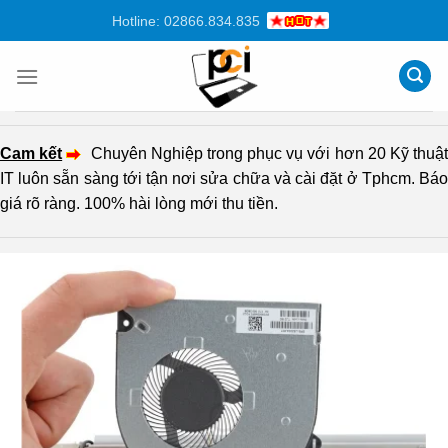
Chuyển
Hotline: 02866.834.835
đến
nội
dung
Cam kết
Chuyên Nghiệp trong phục vụ với hơn 20 Kỹ thuậ
IT luôn sẵn sàng tới tận nơi sửa chữa và cài đặt ở Tphcm. Báo
giá rõ ràng. 100% hài lòng mới thu tiền.