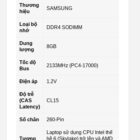
Thương
SAMSUNG
hiệu
Loại bộ
DDR4 SODIMM
nhớ
Dung
8GB
lượng
Tốc độ
2133MHz (PC4-17000)
Bus
Điện áp
1.2V
Độ trễ
(CAS
CL15
Latency)
Số chân
260-Pin
Laptop sử dụng CPU Intel thế
Tương
hệ 6 (Skylake) trở lên và AMD