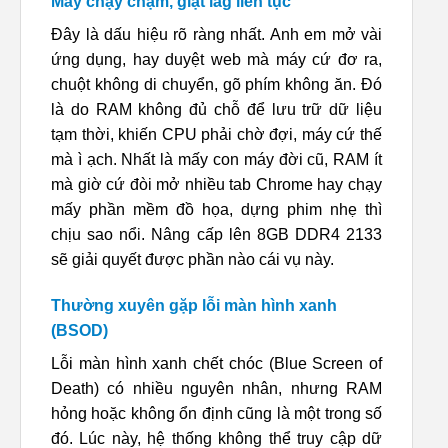
Máy chạy chậm, giật lag liên tục
Đây là dấu hiệu rõ ràng nhất. Anh em mở vài
ứng dụng, hay duyệt web mà máy cứ đơ ra,
chuột không di chuyển, gõ phím không ăn. Đó
là do RAM không đủ chỗ để lưu trữ dữ liệu
tạm thời, khiến CPU phải chờ đợi, máy cứ thế
mà ì ạch. Nhất là mấy con máy đời cũ, RAM ít
mà giờ cứ đòi mở nhiều tab Chrome hay chạy
mấy phần mềm đồ họa, dựng phim nhẹ thì
chịu sao nổi. Nâng cấp lên 8GB DDR4 2133
sẽ giải quyết được phần nào cái vụ này.
Thường xuyên gặp lỗi màn hình xanh
(BSOD)
Lỗi màn hình xanh chết chóc (Blue Screen of
Death) có nhiều nguyên nhân, nhưng RAM
hỏng hoặc không ổn định cũng là một trong số
đó. Lúc này, hệ thống không thể truy cập dữ