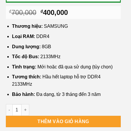
Giá
Giá
700,000
400,000
₫
₫
gốc
hiện
là:
tại
Thương hiệu:
SAMSUNG
₫700,000.
là:
Loại RAM:
DDR4
₫400,000.
Dung lượng:
8GB
Tốc độ Bus:
2133MHz
Tình trạng:
Mới hoặc đã qua sử dụng (tùy chọn)
Tương thích:
Hầu hết laptop hỗ trợ DDR4
2133MHz
Bảo hành:
Đa dạng, từ 3 tháng đến 3 năm
Ram Laptop RAM SAMSUNG 8GB DDR4 2133 số lượng
THÊM VÀO GIỎ HÀNG