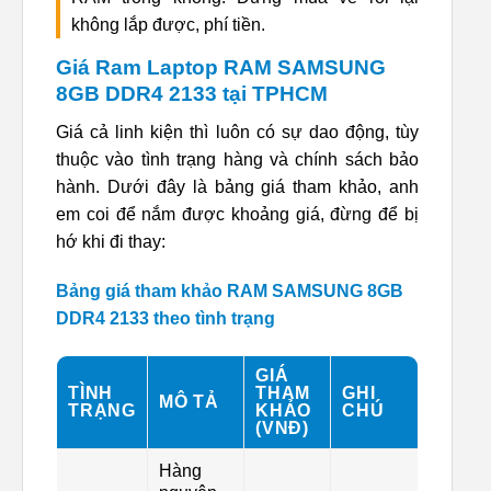
không lắp được, phí tiền.
Giá Ram Laptop RAM SAMSUNG
8GB DDR4 2133 tại TPHCM
Giá cả linh kiện thì luôn có sự dao động, tùy
thuộc vào tình trạng hàng và chính sách bảo
hành. Dưới đây là bảng giá tham khảo, anh
em coi để nắm được khoảng giá, đừng để bị
hớ khi đi thay:
Bảng giá tham khảo RAM SAMSUNG 8GB
DDR4 2133 theo tình trạng
GIÁ
TÌNH
THAM
GHI
MÔ TẢ
TRẠNG
KHẢO
CHÚ
(VNĐ)
Hàng