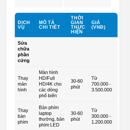
THỜI
DỊCH
MÔ TẢ
GIAN
GIÁ
VỤ
CHI TIẾT
THỰC
(VNĐ)
HIỆN
Sửa
chữa
phần
cứng
Màn hình
Thay
HD/Full
Từ
30-60
màn
HD/4K cho
700.000 -
phút
hình
các dòng
3.500.000
phổ biến
Bàn phím
Thay
Từ
laptop
30-60
bàn
300.000 -
thường, bàn
phút
phím
1.200.000
phím LED