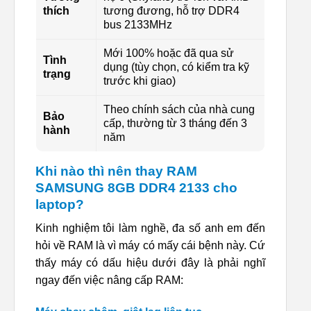
thích
tương đương, hỗ trợ DDR4
bus 2133MHz
Mới 100% hoặc đã qua sử
Tình
dụng (tùy chọn, có kiểm tra kỹ
trạng
trước khi giao)
Theo chính sách của nhà cung
Bảo
cấp, thường từ 3 tháng đến 3
hành
năm
Khi nào thì nên thay RAM
SAMSUNG 8GB DDR4 2133 cho
laptop?
Kinh nghiệm tôi làm nghề, đa số anh em đến
hỏi về RAM là vì máy có mấy cái bệnh này. Cứ
thấy máy có dấu hiệu dưới đây là phải nghĩ
ngay đến việc nâng cấp RAM: