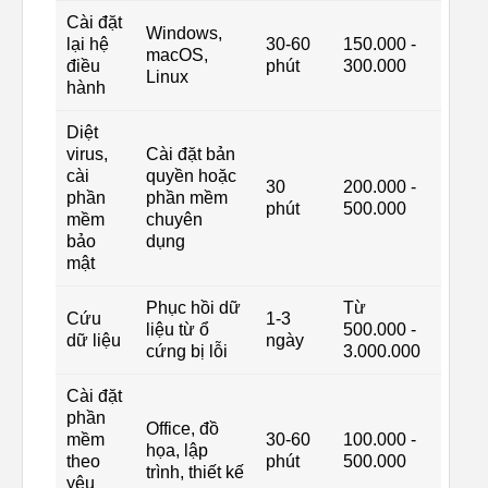
Cài đặt
Windows,
lại hệ
30-60
150.000 -
macOS,
điều
phút
300.000
Linux
hành
Diệt
virus,
Cài đặt bản
cài
quyền hoặc
30
200.000 -
phần
phần mềm
phút
500.000
mềm
chuyên
bảo
dụng
mật
Phục hồi dữ
Từ
Cứu
1-3
liệu từ ổ
500.000 -
dữ liệu
ngày
cứng bị lỗi
3.000.000
Cài đặt
phần
Office, đồ
mềm
30-60
100.000 -
họa, lập
theo
phút
500.000
trình, thiết kế
yêu