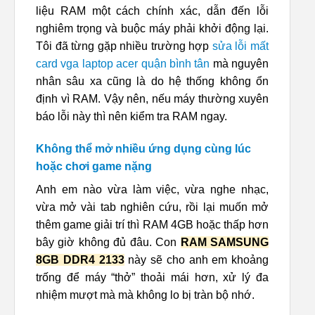
liệu RAM một cách chính xác, dẫn đến lỗi
nghiêm trọng và buộc máy phải khởi động lại.
Tôi đã từng gặp nhiều trường hợp
sửa lỗi mất
card vga laptop acer quận bình tân
mà nguyên
nhân sâu xa cũng là do hệ thống không ổn
định vì RAM. Vậy nên, nếu máy thường xuyên
báo lỗi này thì nên kiểm tra RAM ngay.
Không thể mở nhiều ứng dụng cùng lúc
hoặc chơi game nặng
Anh em nào vừa làm việc, vừa nghe nhạc,
vừa mở vài tab nghiên cứu, rồi lại muốn mở
thêm game giải trí thì RAM 4GB hoặc thấp hơn
bây giờ không đủ đâu. Con
RAM SAMSUNG
8GB DDR4 2133
này sẽ cho anh em khoảng
trống để máy “thở” thoải mái hơn, xử lý đa
nhiệm mượt mà mà không lo bị tràn bộ nhớ.