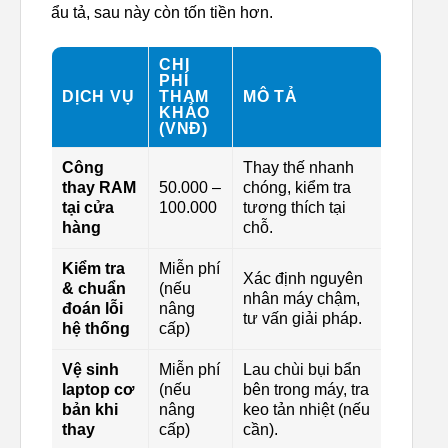
ẩu tả, sau này còn tốn tiền hơn.
CHI
PHÍ
DỊCH VỤ
THAM
MÔ TẢ
KHẢO
(VNĐ)
Công
Thay thế nhanh
thay RAM
50.000 –
chóng, kiểm tra
tại cửa
100.000
tương thích tại
hàng
chỗ.
Kiểm tra
Miễn phí
Xác định nguyên
& chuẩn
(nếu
nhân máy chậm,
đoán lỗi
nâng
tư vấn giải pháp.
hệ thống
cấp)
Vệ sinh
Miễn phí
Lau chùi bụi bẩn
laptop cơ
(nếu
bên trong máy, tra
bản khi
nâng
keo tản nhiệt (nếu
thay
cấp)
cần).