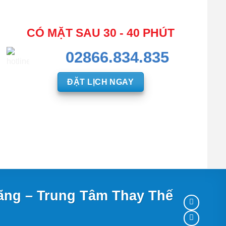
CÓ MẶT SAU 30 - 40 PHÚT
02866.834.835
ĐẶT LỊCH NGAY
Hãng – Trung Tâm Thay Thế