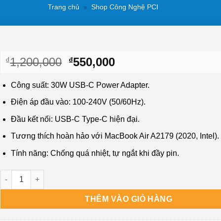
Trang chủ
»
Shop Công Nghệ PCI
Giá
Giá
1,200,000
550,000
₫
₫
gốc
hiện
là:
tại
Công suất: 30W USB-C Power Adapter.
₫1,200,000.
là:
Điện áp đầu vào: 100-240V (50/60Hz).
₫550,000.
Đầu kết nối: USB-C Type-C hiện đại.
Tương thích hoàn hảo với MacBook Air A2179 (2020, Intel).
Tính năng: Chống quá nhiệt, tự ngắt khi đầy pin.
Sạc Laptop Apple Macbook Air A2179 (2020, Intel) Zin Chính Hã
THÊM VÀO GIỎ HÀNG