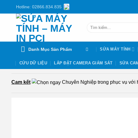
Chuyển
Hotline: 02866.834.835
đến
nội
Tìm
dung
kiếm:
Danh Mục Sản Phẩm
SỬA MÁY TÍNH
CỨU DỮ LIỆU
LẮP ĐẶT CAMERA GIÁM SÁT
SỬA CAM
Cam kết
Chuyên Nghiệp trong phục vụ với hơ