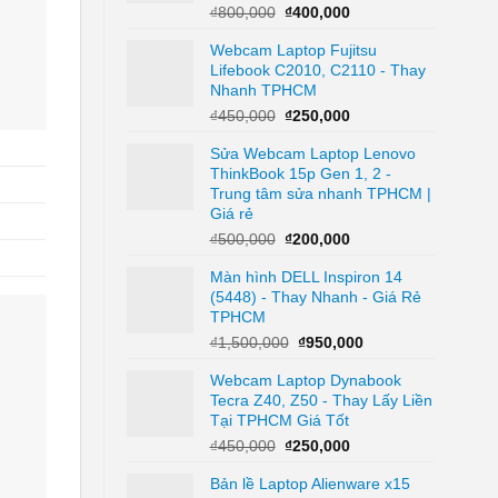
Giá
Giá
₫
800,000
₫
400,000
gốc
hiện
Webcam Laptop Fujitsu
là:
tại
Lifebook C2010, C2110 - Thay
₫800,000.
là:
Nhanh TPHCM
₫400,000.
Giá
Giá
₫
450,000
₫
250,000
gốc
hiện
Sửa Webcam Laptop Lenovo
là:
tại
ThinkBook 15p Gen 1, 2 -
₫450,000.
là:
Trung tâm sửa nhanh TPHCM |
₫250,000.
Giá rẻ
Giá
Giá
₫
500,000
₫
200,000
gốc
hiện
Màn hình DELL Inspiron 14
là:
tại
(5448) - Thay Nhanh - Giá Rẻ
₫500,000.
là:
TPHCM
₫200,000.
Giá
Giá
₫
1,500,000
₫
950,000
gốc
hiện
Webcam Laptop Dynabook
là:
tại
Tecra Z40, Z50 - Thay Lấy Liền
₫1,500,000.
là:
Tại TPHCM Giá Tốt
₫950,000.
Giá
Giá
₫
450,000
₫
250,000
gốc
hiện
Bản lề Laptop Alienware x15
là:
tại