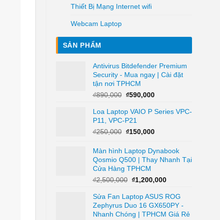
Thiết Bị Mạng Internet wifi
Webcam Laptop
SẢN PHẨM
Antivirus Bitdefender Premium
Security - Mua ngay | Cài đặt
tận nơi TPHCM
Giá
Giá
₫
890,000
₫
590,000
gốc
hiện
Loa Laptop VAIO P Series VPC-
là:
tại
P11, VPC-P21
₫890,000.
là:
₫590,000.
Giá
Giá
₫
250,000
₫
150,000
gốc
hiện
là:
tại
Màn hình Laptop Dynabook
₫250,000.
là:
Qosmio Q500 | Thay Nhanh Tại
₫150,000.
Cửa Hàng TPHCM
Giá
Giá
₫
2,500,000
₫
1,200,000
gốc
hiện
Sửa Fan Laptop ASUS ROG
là:
tại
Zephyrus Duo 16 GX650PY -
₫2,500,000.
là:
Nhanh Chóng | TPHCM Giá Rẻ
₫1,200,000.