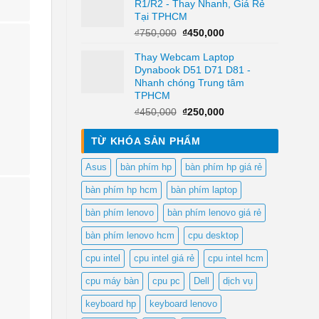
R1/R2 - Thay Nhanh, Giá Rẻ
₫450,000.
là:
Tại TPHCM
₫250,000.
Giá
Giá
₫
750,000
₫
450,000
gốc
hiện
Thay Webcam Laptop
là:
tại
Dynabook D51 D71 D81 -
₫750,000.
là:
Nhanh chóng Trung tâm
₫450,000.
TPHCM
Giá
Giá
₫
450,000
₫
250,000
gốc
hiện
là:
tại
TỪ KHÓA SẢN PHẨM
₫450,000.
là:
₫250,000.
Asus
bàn phím hp
bàn phím hp giá rẻ
bàn phím hp hcm
bàn phím laptop
bàn phím lenovo
bàn phím lenovo giá rẻ
bàn phím lenovo hcm
cpu desktop
cpu intel
cpu intel giá rẻ
cpu intel hcm
cpu máy bàn
cpu pc
Dell
dịch vụ
keyboard hp
keyboard lenovo