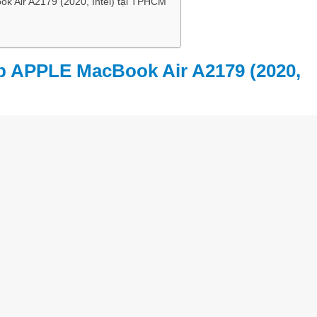
k Air A2179 (2020, Intel) tại TPHCM
p APPLE MacBook Air A2179 (2020,