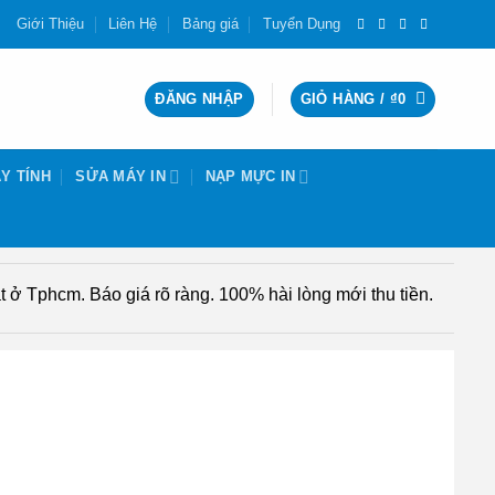
Giới Thiệu
Liên Hệ
Bảng giá
Tuyển Dụng
ĐĂNG NHẬP
GIỎ HÀNG /
₫
0
Y TÍNH
SỬA MÁY IN
NẠP MỰC IN
 ở Tphcm. Báo giá rõ ràng. 100% hài lòng mới thu tiền.