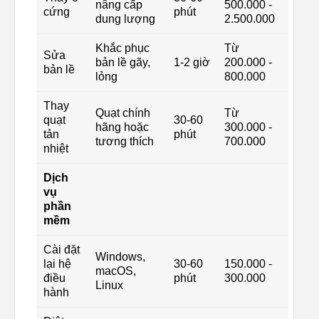
nâng cấp
500.000 -
cứng
phút
dung lượng
2.500.000
Khắc phục
Từ
Sửa
bản lề gãy,
1-2 giờ
200.000 -
bản lề
lỏng
800.000
Thay
Quạt chính
Từ
quạt
30-60
hãng hoặc
300.000 -
tản
phút
tương thích
700.000
nhiệt
Dịch
vụ
phần
mềm
Cài đặt
Windows,
lại hệ
30-60
150.000 -
macOS,
điều
phút
300.000
Linux
hành