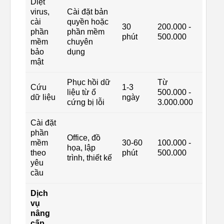
Diệt
virus,
Cài đặt bản
cài
quyền hoặc
30
200.000 -
phần
phần mềm
phút
500.000
mềm
chuyên
bảo
dụng
mật
Phục hồi dữ
Từ
Cứu
1-3
liệu từ ổ
500.000 -
dữ liệu
ngày
cứng bị lỗi
3.000.000
Cài đặt
phần
Office, đồ
mềm
30-60
100.000 -
họa, lập
theo
phút
500.000
trình, thiết kế
yêu
cầu
Dịch
vụ
nâng
cấp