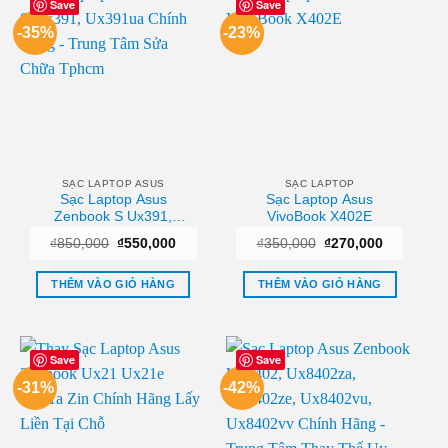
Save
Save
-35%
-23%
SẠC LAPTOP ASUS
SẠC LAPTOP
Sạc Laptop Asus
Sạc Laptop Asus
Zenbook S Ux391,
VivoBook X402E
Ux391ua Chính Hãng –
Giá
Giá
Giá
Giá
₫
850,000
₫
550,000
₫
350,000
₫
270,000
Trung Tâm Sửa Chữa
gốc
hiện
gốc
hiện
Tphcm
là:
tại
là:
tại
₫850,000.
là:
₫350,000.
là:
THÊM VÀO GIỎ HÀNG
THÊM VÀO GIỎ HÀNG
₫550,000.
₫270,000.
Save
Save
-31%
-42%