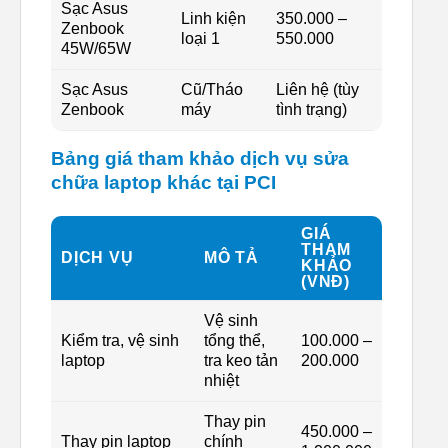
Sạc Asus
Linh kiện
350.000 –
Zenbook
loại 1
550.000
45W/65W
Sạc Asus
Cũ/Tháo
Liên hệ (tùy
Zenbook
máy
tình trạng)
Bảng giá tham khảo dịch vụ sửa
chữa laptop khác tại PCI
GIÁ
THAM
DỊCH VỤ
MÔ TẢ
KHẢO
(VNĐ)
Vệ sinh
Kiểm tra, vệ sinh
tổng thể,
100.000 –
laptop
tra keo tản
200.000
nhiệt
Thay pin
450.000 –
Thay pin laptop
chính