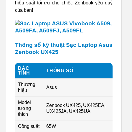
hiệu suất tối ưu cho chiếc Zenbook yêu quý
của bạn!
Thông số kỹ thuật Sạc Laptop Asus
Zenbook UX425
ĐẶC
THÔNG SỐ
TÍNH
Thương
Asus
hiệu
Model
Zenbook UX425, UX425EA,
tương
UX425JA, UX425UA
thích
Công suất
65W