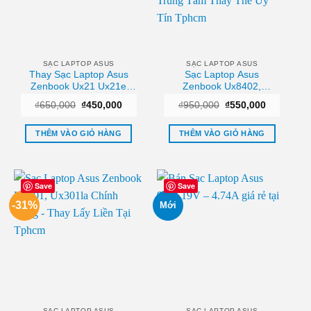
SẠC LAPTOP ASUS
SẠC LAPTOP ASUS
Thay Sạc Laptop Asus
Sạc Laptop Asus
Zenbook Ux21 Ux21e
Zenbook Ux8402,
Ux21a Zin Chính Hãng
Ux8402za, Ux8402ze,
Giá
Giá
Giá
Giá
₫
650,000
₫
450,000
₫
950,000
₫
550,000
Lấy Liền Tại Chỗ
Ux8402vu, Ux8402vv
gốc
hiện
gốc
hiện
Chính Hãng – Trung Tâm
là:
tại
là:
tại
₫650,000.
là:
₫950,000.
là:
Thay Thế Uy Tín Tphcm
THÊM VÀO GIỎ HÀNG
THÊM VÀO GIỎ HÀNG
₫450,000.
₫550,000.
Save
Save
-31%
Mới
SẠC LAPTOP ASUS
SẠC LAPTOP ASUS