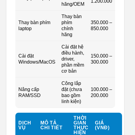
1.200.000
hãng/OEM
Thay bàn
Thay bàn phím
phím
350.000 –
laptop
chính
850.000
hãng
Cài đặt hệ
điều hành,
Cài đặt
150.000 –
driver,
Windows/MacOS
300.000
phần mềm
cơ bản
Công lắp
Nâng cấp
đặt (chưa
100.000 –
RAM/SSD
bao gồm
200.000
linh kiện)
THỜI
DỊCH
MÔ TẢ
GIAN
GIÁ
VỤ
CHI TIẾT
THỰC
(VNĐ)
HIỆN