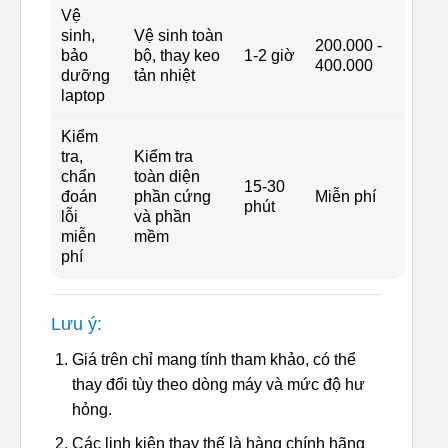
Vệ
sinh,
Vệ sinh toàn
200.000 -
bảo
bộ, thay keo
1-2 giờ
400.000
dưỡng
tản nhiệt
laptop
Kiểm
tra,
Kiểm tra
chẩn
toàn diện
15-30
đoán
phần cứng
Miễn phí
phút
lỗi
và phần
miễn
mềm
phí
Lưu ý:
Giá trên chỉ mang tính tham khảo, có thể
thay đổi tùy theo dòng máy và mức độ hư
hỏng.
Các linh kiện thay thế là hàng chính hãng