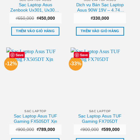
Sạc Laptop Asus
Dịch vụ Bán Sạc Laptop
Zenbook Ux301, Ux301la
Asus 90W 19V – 4.74A
Chính Hãng – Thay Lấy
Chất lượng
Giá
Giá
₫
650,000
₫
450,000
₫
330,000
Liền Tại Tphcm
gốc
hiện
là:
tại
₫650,000.
là:
THÊM VÀO GIỎ HÀNG
THÊM VÀO GIỎ HÀNG
₫450,000.
Save
Save
-12%
-33%
SẠC LAPTOP
SẠC LAPTOP
Sạc Laptop Asus TUF
Sạc Laptop Asus TUF
Gaming FX505DT Xịn
Gaming FX705DT
Giá
Giá
Giá
Giá
₫
900,000
₫
789,000
₫
900,000
₫
599,000
gốc
hiện
gốc
hiện
là:
tại
là:
tại