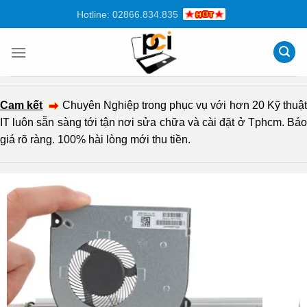
Chuyển
Hotline: 02866.834.835
đến
nội
dung
Cam kết
Chuyên Nghiệp trong phục vụ với hơn 20 Kỹ thuậ
IT luôn sẵn sàng tới tận nơi sửa chữa và cài đặt ở Tphcm. Báo
giá rõ ràng. 100% hài lòng mới thu tiền.