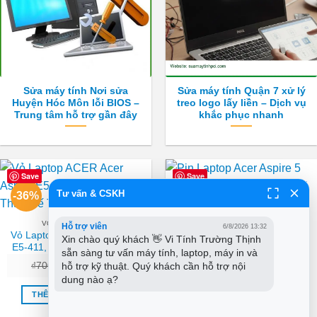
Sửa máy tính Nơi sửa
Sửa máy tính Quận 7 xử lý
Huyện Hóc Môn lỗi BIOS –
treo logo lấy liền – Dịch vụ
Trung tâm hỗ trợ gần đây
khắc phục nhanh
Save
Save
Tư vấn & CSKH
-36%
-32%
VỎ LAPTOP ACER
PIN LAPTOP ACER
Hỗ trợ viên
6/8/2026 13:32
Vỏ Laptop ACER Acer Aspire
Pin Laptop Acer Aspire 5
Xin chào quý khách 👋 Vi Tính Trường Thịnh 
E5-411, E5-411G – Thay thế
A517-56G – Thay Nhanh Tại
sẵn sàng tư vấn máy tính, laptop, máy in và 
Trong ngày TPHCM
TPHCM | Giá Rẻ
Giá
Giá
Giá
Giá
hỗ trợ kỹ thuật. Quý khách cần hỗ trợ nội 
₫
700,000
₫
450,000
₫
950,000
₫
650,000
gốc
hiện
gốc
hiện
dung nào ạ?
là:
tại
là:
tại
₫700,000.
là:
₫950,000.
là:
THÊM VÀO GIỎ HÀNG
THÊM VÀO GIỎ HÀNG
₫450,000.
₫650,0