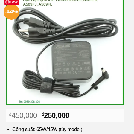
Save
-44%
Giá
Giá
450,000
250,000
₫
₫
gốc
hiện
là:
tại
Công suất: 65W/45W (tùy model)