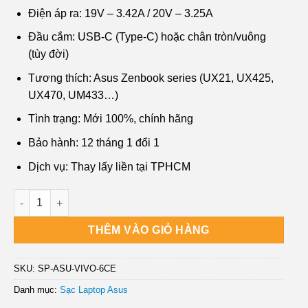
₫450,000.
là:
Điện áp ra: 19V – 3.42A / 20V – 3.25A
₫250,000.
Đầu cắm: USB-C (Type-C) hoặc chân tròn/vuông
(tùy đời)
Tương thích: Asus Zenbook series (UX21, UX425,
UX470, UM433…)
Tình trạng: Mới 100%, chính hãng
Bảo hành: 12 tháng 1 đổi 1
Dịch vụ: Thay lấy liền tại TPHCM
Sạc Laptop ASUS Vivobook A509, A509FA, A509FJ, A509FL số
THÊM VÀO GIỎ HÀNG
SKU:
SP-ASU-VIVO-6CE
Danh mục:
Sạc Laptop Asus