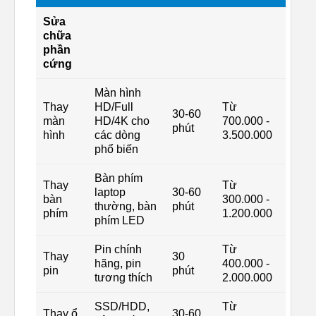
Sửa
chữa
phần
cứng
Màn hình
Thay
HD/Full
Từ
30-60
màn
HD/4K cho
700.000 -
phút
hình
các dòng
3.500.000
phổ biến
Bàn phím
Thay
Từ
laptop
30-60
bàn
300.000 -
thường, bàn
phút
phím
1.200.000
phím LED
Pin chính
Từ
Thay
30
hãng, pin
400.000 -
pin
phút
tương thích
2.000.000
SSD/HDD,
Từ
Thay ổ
30-60