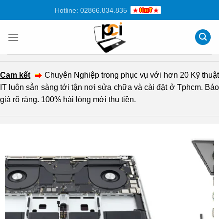
Chuyển
Hotline: 02866.834.835
đến
nội
dung
Cam kết
Chuyên Nghiệp trong phục vụ với hơn 20 Kỹ thuậ
IT luôn sẵn sàng tới tận nơi sửa chữa và cài đặt ở Tphcm. Báo
giá rõ ràng. 100% hài lòng mới thu tiền.