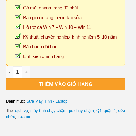
Có mặt nhanh trong 30 phút
Báo giá rõ ràng trước khi sửa
Hỗ trợ cả Win 7 – Win 10 – Win 11
Kỹ thuật chuyên nghiệp, kinh nghiệm 5–10 năm
Bảo hành dài hạn
Linh kiện chính hãng
Sửa Máy Tính Chạy Chậm Quận 4 Tận Nơi số lượng
THÊM VÀO GIỎ HÀNG
Danh mục:
Sửa Máy Tính - Laptop
Thẻ:
dịch vụ
,
máy tính chạy chậm
,
pc chạy chậm
,
Q4
,
quận 4
,
sửa
chữa
,
sửa pc