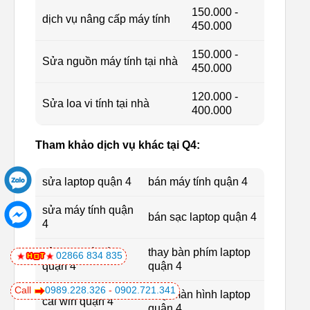
150.000 -
dịch vụ nâng cấp máy tính
450.000
150.000 -
Sửa nguồn máy tính tại nhà
450.000
120.000 -
Sửa loa vi tính tại nhà
400.000
Tham khảo dịch vụ khác tại Q4:
sửa laptop quận 4
bán máy tính quận 4
sửa máy tính quận
bán sạc laptop quận 4
4
vệ sinh máy tính
thay bàn phím laptop
02866 834 835
quận 4
quận 4
Call
0989.228.326
-
0902.721.341
thay màn hình laptop
cài win quận 4
quận 4