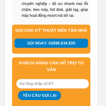
chuyên nghiệp – tối ưu nhanh mọi lỗi
chậm, treo máy, full disk, giật lag, giúp
máy hoạt động mượt mà trở lại.
GỌI CHO KỸ THUẬT ĐẾN TẬN NHÀ
GỌI NGAY: 02866.834.835
KHÁCH HÀNG CẦN HỖ TRỢ TƯ
VẤN