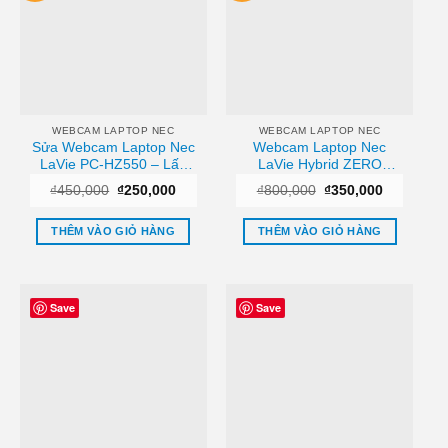
WEBCAM LAPTOP NEC
WEBCAM LAPTOP NEC
Sửa Webcam Laptop Nec
Webcam Laptop Nec
LaVie PC-HZ550 – Lấy
LaVie Hybrid ZERO
Liền | Giá Tốt TPHCM
HZ100/300/350 – Địa chỉ
Giá
Giá
Giá
Giá
₫
450,000
₫
250,000
₫
800,000
₫
350,000
sửa lấy liền TPHCM
gốc
hiện
gốc
hiện
là:
tại
là:
tại
₫450,000.
là:
₫800,000.
là:
THÊM VÀO GIỎ HÀNG
THÊM VÀO GIỎ HÀNG
₫250,000.
₫350,000.
Save
Save