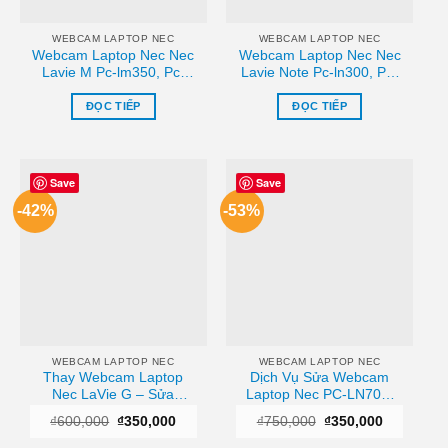
WEBCAM LAPTOP NEC
WEBCAM LAPTOP NEC
Webcam Laptop Nec Nec
Webcam Laptop Nec Nec
Lavie M Pc-lm350, Pc-
Lavie Note Pc-ln300, Pc-
lm550 Zin Chính Hãng –
ln500 Zin – Trung Tâm
Sửa Chữa Lấy Ngay
Thay Thế Lấy Liền
ĐỌC TIẾP
ĐỌC TIẾP
Tphcm
Save
Save
-42%
-53%
WEBCAM LAPTOP NEC
WEBCAM LAPTOP NEC
Thay Webcam Laptop
Dịch Vụ Sửa Webcam
Nec LaVie G – Sửa
Laptop Nec PC-LN700,
Laptop Lấy Ngay TPHCM
PC-LN800 – Lấy Ngay
Giá
Giá
Giá
Giá
₫
600,000
₫
350,000
₫
750,000
₫
350,000
Giá Rẻ TPHCM
gốc
hiện
gốc
hiện
là:
tại
là:
tại