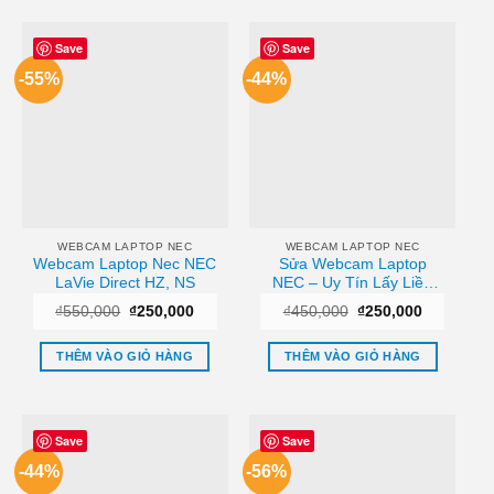
Save
Save
-55%
-44%
WEBCAM LAPTOP NEC
WEBCAM LAPTOP NEC
Webcam Laptop Nec NEC
Sửa Webcam Laptop
LaVie Direct HZ, NS
NEC – Uy Tín Lấy Liền
Tại TPHCM Nhanh Chóng
Giá
Giá
Giá
Giá
₫
550,000
₫
250,000
₫
450,000
₫
250,000
gốc
hiện
gốc
hiện
là:
tại
là:
tại
₫550,000.
là:
₫450,000.
là:
THÊM VÀO GIỎ HÀNG
THÊM VÀO GIỎ HÀNG
₫250,000.
₫250,000.
Save
Save
-44%
-56%