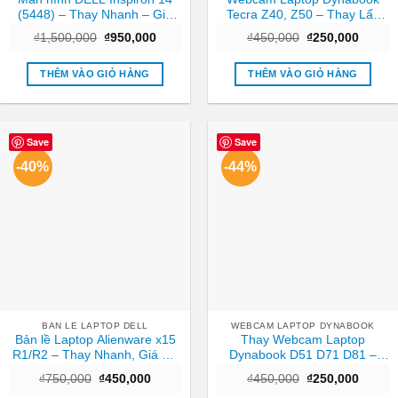
(5448) – Thay Nhanh – Giá
Tecra Z40, Z50 – Thay Lấy
Rẻ TPHCM
Liền Tại TPHCM Giá Tốt
Giá
Giá
Giá
Giá
₫
1,500,000
₫
950,000
₫
450,000
₫
250,000
gốc
hiện
gốc
hiện
là:
tại
là:
tại
₫1,500,000.
là:
₫450,000.
là:
THÊM VÀO GIỎ HÀNG
THÊM VÀO GIỎ HÀNG
₫950,000.
₫250,0
Save
Save
-40%
-44%
BAN LE LAPTOP DELL
WEBCAM LAPTOP DYNABOOK
Bản lề Laptop Alienware x15
Thay Webcam Laptop
R1/R2 – Thay Nhanh, Giá Rẻ
Dynabook D51 D71 D81 –
Tại TPHCM
Nhanh chóng Trung tâm
Giá
Giá
Giá
Giá
₫
750,000
₫
450,000
₫
450,000
₫
250,000
TPHCM
gốc
hiện
gốc
hiện