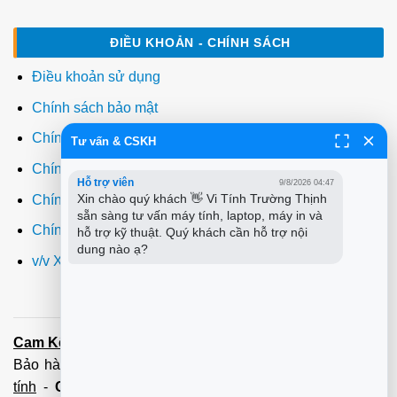
ĐIỀU KHOẢN - CHÍNH SÁCH
Điều khoản sử dụng
Chính sách bảo mật
Chính sách thanh toán
Tư vấn & CSKH
Chính sách giao hàng
Hỗ trợ viên
9/8/2026 04:47
Xin chào quý khách 👋 Vi Tính Trường Thịnh 
Chính sách đổi trả
sẵn sàng tư vấn máy tính, laptop, máy in và 
Chính sách bảo hành
hỗ trợ kỹ thuật. Quý khách cần hỗ trợ nội 
dung nào ạ?
v/v Xuất hóa đơn đỏ VAT
Cam Kết:
Dịch vụ
sửa máy tính
tới tận nơi trong 60 Phút -
Bảo hành tận tâm - Xuất hóa đơn đỏ đầy đủ
Cài đặt máy
tính
-
Cài Win Tận Nơi
(Win7,8,10) 100 - 200,000 vnđ