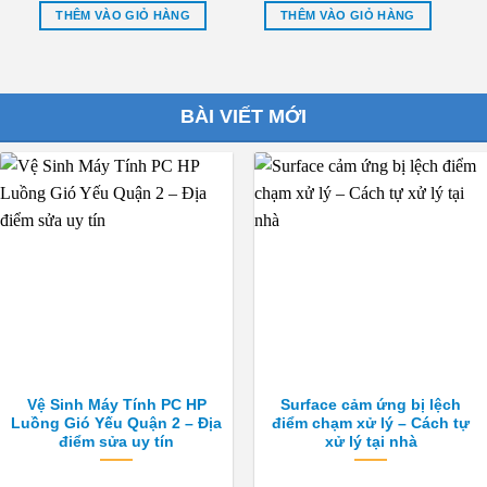
₫600,000.
là:
₫750,000.
là:
THÊM VÀO GIỎ HÀNG
THÊM VÀO GIỎ HÀNG
₫350,000.
₫350,000.
BÀI VIẾT MỚI
Vệ Sinh Máy Tính PC HP
Surface cảm ứng bị lệch
Luồng Gió Yếu Quận 2 – Địa
điểm chạm xử lý – Cách tự
điểm sửa uy tín
xử lý tại nhà