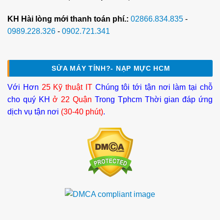
KH Hài lòng mới thanh toán phí.:
02866.834.835
-
0989.228.326
-
0902.721.341
SỬA MÁY TÍNH?- NẠP MỰC HCM
Với Hơn
25 Kỹ thuật IT
Chúng tôi tới tận nơi làm tại chỗ
cho quý KH
ở 22 Quận
Trong Tphcm Thời gian đáp ứng
dịch vụ tận nơi
(30-40 phút)
.