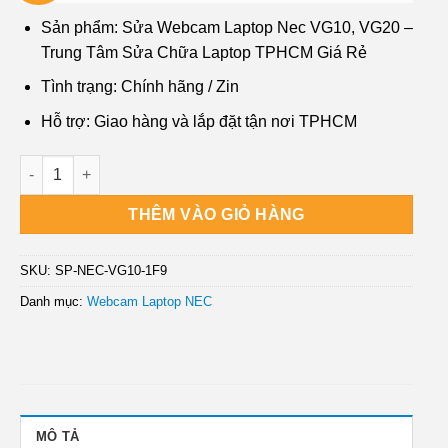
gốc
hiện
là:
tại
Sản phẩm: Sửa Webcam Laptop Nec VG10, VG20 –
₫450,000.
là:
Trung Tâm Sửa Chữa Laptop TPHCM Giá Rẻ
₫250,000.
Tình trạng: Chính hãng / Zin
Hỗ trợ: Giao hàng và lắp đặt tận nơi TPHCM
Sửa Webcam Laptop Nec VG10, VG20 - Trung Tâm Sửa Chữa L
THÊM VÀO GIỎ HÀNG
SKU:
SP-NEC-VG10-1F9
Danh mục:
Webcam Laptop NEC
MÔ TẢ