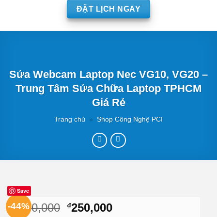
ĐẶT LỊCH NGAY
Sửa Webcam Laptop Nec VG10, VG20 –
Trung Tâm Sửa Chữa Laptop TPHCM
Giá Rẻ
Trang chủ
»
Shop Công Nghệ PCI
Save
Giá
Giá
-44%
450,000
250,000
₫
₫