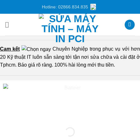
Chuyển
Hotline: 02866.834.835
đến
nội
dung
Cam kết
Chuyên Nghiệp trong phục vụ với hơ
20 Kỹ thuật IT luôn sẵn sàng tới tận nơi sửa chữa và cài đặt ở
Tphcm. Báo giá rõ ràng. 100% hài lòng mới thu tiền.