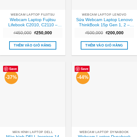
WEBCAM LAPTOP FUJITSU
WEBCAM LAPTOP LENOVO
Webcam Laptop Fujitsu
Sửa Webcam Laptop Lenovo
Lifebook C2010, C2110 –
ThinkBook 15p Gen 1, 2 –
Thay Nhanh TPHCM
Trung tâm sửa nhanh TPHCM
Giá
Giá
Giá
Giá
₫
450,000
₫
250,000
₫
500,000
₫
200,000
| Giá rẻ
gốc
hiện
gốc
hiện
là:
tại
là:
tại
₫450,000.
là:
₫500,000.
là:
THÊM VÀO GIỎ HÀNG
THÊM VÀO GIỎ HÀNG
₫250,000.
₫200,0
Save
Save
-37%
-44%
MÀN HÌNH LAPTOP DELL
WEBCAM LAPTOP DYNABOOK
Màn hình DELL Inspiron 14
Webcam Laptop Dynabook