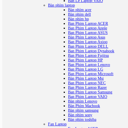
Ban Le Laptop VAIO
Bàn phím laptop
Bàn phím acer
Bàn phím dell
Bàn phím hp
Ban Phim Laptop ACER
Ban Phim Laptop Apple
Ban Phim Laptop ASUS
Bàn Phím Laptop Asus
Ban Phim Laptop Axioo
Ban Phim Laptop DELL
Ban Phim Laptop Dynabook
Ban Phim Laptop Fujitsu
Ban Phim Laptop HP
Ban Phim Laptop Lenovo
Ban Phim Laptop LG
Ban Phim Laptop Microsoft
Bàn Phím Laptop Msi
Ban Phim Laptop NEC
Ban Phim Laptop Razer
Ban Phim Laptop Samsung
Ban Phim Laptop VAIO
Bàn phím Lenovo
Bàn Phím Macbook
Bàn phím samsung
Bàn phím sony
Bàn phím toshiba
Fan Laptop