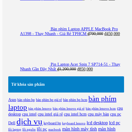
gốc
hiện
là:
tại
₫650,000.
là:
₫350,000.
Bàn phím Laptop APPLE MacBook Pro
Giá
Giá
A1398 - Thay Nhanh - Giá Rẻ TPHCM
₫
700,000
₫
450,000
gốc
hiện
là:
tại
₫700,000.
là:
₫450,0
Pin Laptop Acer Spin 7 SP714-51 - Thay
Giá
Giá
Nhanh Gần Đây Nhất
₫
1,200,000
₫
850,000
gốc
hiện
là:
tại
₫1,200,000.
là:
Từ khóa sản phẩm
₫850,000.
bàn phím
Asus
bàn phím hp
bàn phím hp giá rẻ
bàn phím hp hcm
laptop
cpu
bàn phím lenovo
bàn phím lenovo giá rẻ
bàn phím lenovo hcm
desktop
cpu intel
cpu intel giá rẻ
cpu intel hcm
cpu máy bàn
cpu pc
dịch vụ
lcd desktop
lcd pc
Dell
keyboard hp
keyboard lenovo
màn hình máy tính
màn hình
lỗi pc
lỗi laptop
lỗi nguồn
macbook