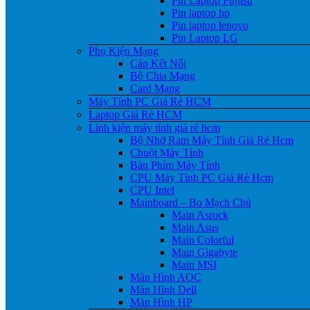
Pin Laptop Fujitsu
Pin laptop hp
Pin laptop lenovo
Pin Laptop LG
Phụ Kiện Mạng
Cáp Kết Nối
Bộ Chia Mạng
Card Mạng
Máy Tính PC Giá Rẻ HCM
Laptop Giá Rẻ HCM
Linh kiện máy tính giá rẻ hcm
Bộ Nhớ Ram Máy Tính Giá Rẻ Hcm
Chuột Máy Tính
Bàn Phím Máy Tính
CPU Máy Tính PC Giá Rẻ Hcm
CPU Intel
Mainboard – Bo Mạch Chủ
Main Asrock
Main Asus
Main Colorful
Main Gigabyte
Main MSI
Màn Hình AOC
Màn Hình Dell
Màn Hình HP