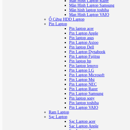
Man Hinh Laptop Razer
Màn Hình Laptop Samsung
Màn hình laptop toshiba
Man Hinh Laptop VAIO
Ổ Cứng HDD Laptop
Pin Laptop
Pin laptop acer
Pin Laptop Apple
Pin laptop asus
Pin Laptop Axioo
Pin laptop Dell
Pin Laptop Dynabook
Pin Laptop Fujitsu
Pin laptop hp
Pin laptop lenovo
Pin Laptop LG
Pin Laptop Microsoft
Pin Laptop Msi
Pin Laptop NEC
Pin Laptop Razer
Pin Laptop Samsung
Pin laptop sony
Pin laptop toshiba
Pin Laptop VAIO
Ram Laptop
Sạc Laptop
Sạc Laptop acer
Sac Laptop Apple