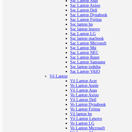
Sạc Laptop Asus
Sac Laptop Axioo
Sạc Laptop Dell
Sac Laptop Dynabook
Sac Laptop Fujitsu
Sạc laptop hp
Sạc laptop lenovo
Sac Laptop LG
Sạc laptop macbook
Sac Laptop Microsoft
Sạc Laptop Msi
Sac Laptop NEC
Sac Laptop Razer
Sạc Laptop Samsung
Sạc laptop toshiba
Sac Laptop VAIO
Vỏ Laptop
Vỏ Laptop Acer
Vo Laptop Apple
Vỏ Laptop Asus
Vo Laptop Axioo
Vỏ Laptop Dell
Vo Laptop Dynabook
Vo Laptop Fujitsu
Vỏ laptop hp
Vỏ Laptop Lenovo
Vo Laptop LG
Vo Laptop Microsoft