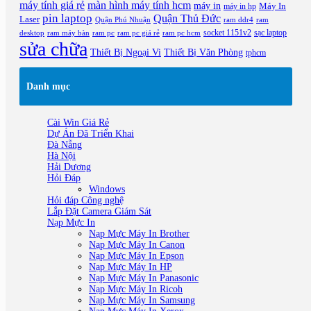
máy tính giá rẻ
màn hình máy tính hcm
máy in
Máy In
máy in hp
pin laptop
Quận Thủ Đức
Laser
Quận Phú Nhuận
ram ddr4
ram
socket 1151v2
sạc laptop
ram pc
desktop
ram máy bàn
ram pc giá rẻ
ram pc hcm
sửa chữa
Thiết Bị Văn Phòng
Thiết Bị Ngoại Vi
tphcm
Danh mục
Cài Win Giá Rẻ
Dự Án Đã Triển Khai
Đà Nẵng
Hà Nội
Hải Dương
Hỏi Đáp
Windows
Hỏi đáp Công nghệ
Lắp Đặt Camera Giám Sát
Nạp Mực In
Nạp Mực Máy In Brother
Nạp Mực Máy In Canon
Nạp Mực Máy In Epson
Nạp Mực Máy In HP
Nạp Mực Máy In Panasonic
Nạp Mực Máy In Ricoh
Nạp Mực Máy In Samsung