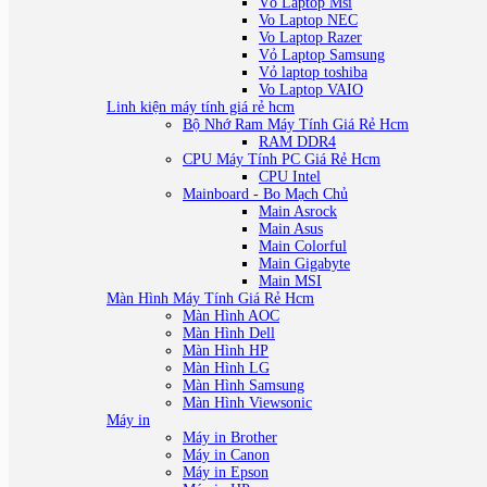
Vỏ Laptop Msi
Vo Laptop NEC
Vo Laptop Razer
Vỏ Laptop Samsung
Vỏ laptop toshiba
Vo Laptop VAIO
Linh kiện máy tính giá rẻ hcm
Bộ Nhớ Ram Máy Tính Giá Rẻ Hcm
RAM DDR4
CPU Máy Tính PC Giá Rẻ Hcm
CPU Intel
Mainboard - Bo Mạch Chủ
Main Asrock
Main Asus
Main Colorful
Main Gigabyte
Main MSI
Màn Hình Máy Tính Giá Rẻ Hcm
Màn Hình AOC
Màn Hình Dell
Màn Hình HP
Màn Hình LG
Màn Hình Samsung
Màn Hình Viewsonic
Máy in
Máy in Brother
Máy in Canon
Máy in Epson