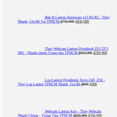
₫450,000.
là:
₫250,00
Bản lề Laptop Alienware x15 R1/R2 - Thay
Giá
Giá
Nhanh, Giá Rẻ Tại TPHCM
₫
750,000
₫
450,000
gốc
hiện
là:
tại
₫750,000.
là:
₫450,000.
Thay Webcam Laptop Dynabook D51 D71
Giá
Giá
D81 - Nhanh chóng Trung tâm TPHCM
₫
450,000
₫
250,000
gốc
hiện
là:
tại
₫450,000.
là:
₫250,0
Loa Laptop Dynabook Tecra Z40, Z50 -
Giá
Giá
Thay Loa Laptop TPHCM Nhanh, Giá Rẻ
₫
600
₫
300
gốc
hiện
là:
tại
₫600.
là:
₫300.
Webcam Laptop Acer - Thay Webcam
Giá
Giá
Nhanh Chóng - Trung Tâm TPHCM
₫
650,000
₫
350,000