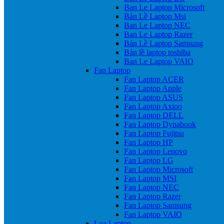
Ban Le Laptop Microsoft
Bản Lề Laptop Msi
Ban Le Laptop NEC
Ban Le Laptop Razer
Bản Lề Laptop Samsung
Bản lề laptop toshiba
Ban Le Laptop VAIO
Fan Laptop
Fan Laptop ACER
Fan Laptop Apple
Fan Laptop ASUS
Fan Laptop Axioo
Fan Laptop DELL
Fan Laptop Dynabook
Fan Laptop Fujitsu
Fan Laptop HP
Fan Laptop Lenovo
Fan Laptop LG
Fan Laptop Microsoft
Fan Laptop MSI
Fan Laptop NEC
Fan Laptop Razer
Fan Laptop Samsung
Fan Laptop VAIO
Loa Laptop