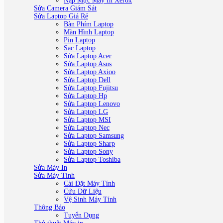
Nạp Mực Máy In Xerox
Sửa Camera Giám Sát
Sửa Laptop Giá Rẻ
Bàn Phím Laptop
Màn Hình Laptop
Pin Laptop
Sạc Laptop
Sửa Laptop Acer
Sửa Laptop Asus
Sửa Laptop Axioo
Sửa Laptop Dell
Sửa Laptop Fujitsu
Sửa Laptop Hp
Sửa Laptop Lenovo
Sửa Laptop LG
Sửa Laptop MSI
Sửa Laptop Nec
Sửa Laptop Samsung
Sửa Laptop Sharp
Sửa Laptop Sony
Sửa Laptop Toshiba
Sửa Máy In
Sửa Máy Tính
Cài Đặt Máy Tính
Cứu Dữ Liệu
Vệ Sinh Máy Tính
Thông Báo
Tuyển Dụng