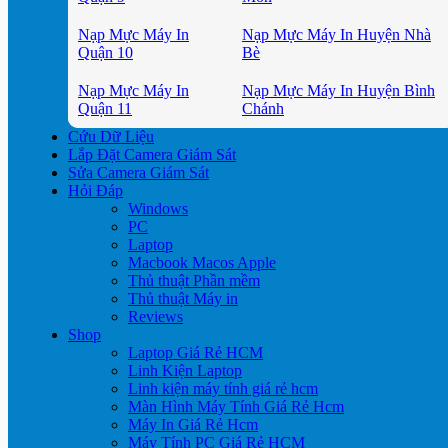
Nạp Mực Máy In
Nạp Mực Máy In Huyện Nhà
Quận 10
Bè
Nạp Mực Máy In
Nạp Mực Máy In Huyện Bình
Quận 11
Chánh
Cứu Dữ Liệu
Lắp Đặt Camera Giám Sát
Sửa Camera Giám Sát
Hỏi Đáp
Windows
PC
Laptop
Macbook Macos Apple
Thủ thuật Phần mềm
Thủ thuật Máy in
Reviews
Shop
Laptop Giá Rẻ HCM
Linh Kiện Laptop
Linh kiện máy tính giá rẻ hcm
Màn Hình Máy Tính Giá Rẻ Hcm
Máy In Giá Rẻ Hcm
Máy Tính PC Giá Rẻ HCM