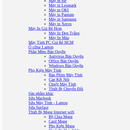
Máy in HP
Máy in Lexmark
Máy in OKI
Máy in Pantum
Máy in Samsung
Máy in Xerox
Máy In Giá Rẻ Hcm
Máy In Đen Trắng
Máy In Màu
Máy Tính PC Giá Rẻ HCM
Ổ cứng Laptop
Phần Mềm Bản Quyền
Antivirus Bản Quyền
Office Bản Quyền
Windows Bản Quyền
Phụ Kiện Máy Tính
Bàn Phím Máy Tính
Cáp Kết Nối
Chuột Máy Tính
Thiết Bị Chuyển Đổi
Sản phẩm khác
Sửa Macbook
Sửa Máy Tính - Laptop
Sửa Surface
Thiết Bị Mạng Internet wifi
Bộ Chia Mạng
Card Mạng
Phụ Kiện Mạng