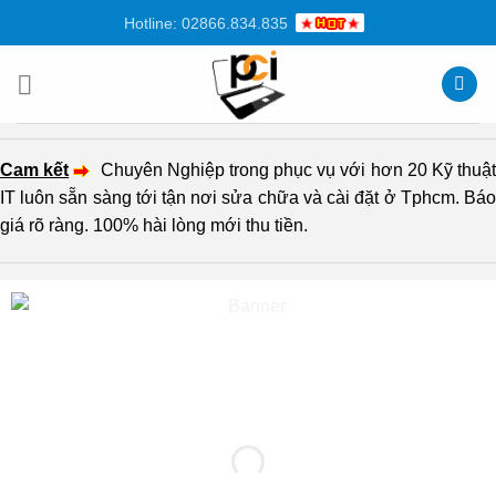
Chuyển
Hotline: 02866.834.835
đến
nội
dung
Cam kết
Chuyên Nghiệp trong phục vụ với hơn 20 Kỹ thuậ
IT luôn sẵn sàng tới tận nơi sửa chữa và cài đặt ở Tphcm. Báo
giá rõ ràng. 100% hài lòng mới thu tiền.