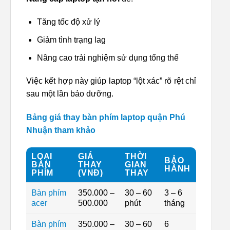
Tăng tốc độ xử lý
Giảm tình trạng lag
Nâng cao trải nghiệm sử dụng tổng thể
Việc kết hợp này giúp laptop “lột xác” rõ rệt chỉ
sau một lần bảo dưỡng.
Bảng giá thay bàn phím laptop quận Phú
Nhuận tham khảo
LOẠI
GIÁ
THỜI
BẢO
BÀN
THAY
GIAN
HÀNH
PHÍM
(VNĐ)
THAY
Bàn phím
350.000 –
30 – 60
3 – 6
acer
500.000
phút
tháng
Bàn phím
350.000 –
30 – 60
6