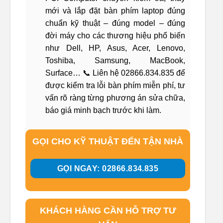
mới và lắp đặt bàn phím laptop đúng
chuẩn kỹ thuật – đúng model – đúng
đời máy cho các thương hiệu phổ biến
như Dell, HP, Asus, Acer, Lenovo,
Toshiba, Samsung, MacBook,
Surface… 📞 Liên hệ 02866.834.835 để
được kiểm tra lỗi bàn phím miễn phí, tư
vấn rõ ràng từng phương án sửa chữa,
báo giá minh bạch trước khi làm.
GỌI CHO KỸ THUẬT ĐẾN TẬN NHÀ
GỌI NGAY: 02866.834.835
KHÁCH HÀNG CẦN HỖ TRỢ TƯ