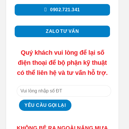
0902.721.341
ZALO TƯ VẤN
Quý khách vui lòng để lại số
điện thoại để bộ phận kỹ thuật
có thể liên hệ và tư vấn hỗ trợ.
KHÔNG BÊ RA NGOÀI NẮNG MƯA